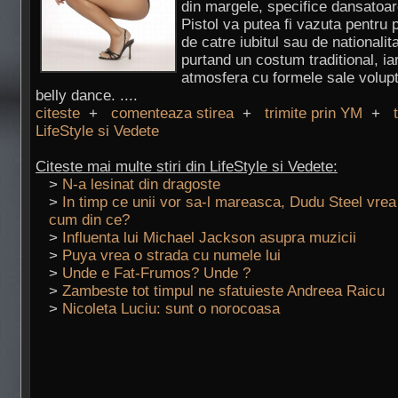
din margele, specifice dansatoar
Pistol va putea fi vazuta pentru
de catre iubitul sau de nationalit
purtand un costum traditional, i
atmosfera cu formele sale volupt
belly dance. ....
citeste
+
comenteaza stirea
+
trimite prin YM
+
LifeStyle si Vedete
Citeste mai multe stiri din LifeStyle si Vedete:
>
N-a lesinat din dragoste
>
In timp ce unii vor sa-l mareasca, Dudu Steel vrea 
cum din ce?
>
Influenta lui Michael Jackson asupra muzicii
>
Puya vrea o strada cu numele lui
>
Unde e Fat-Frumos? Unde ?
>
Zambeste tot timpul ne sfatuieste Andreea Raicu
>
Nicoleta Luciu: sunt o norocoasa