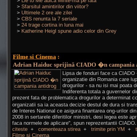
>
Lie to Me adica Minte-ma pe fata
>
Sfarsitul amintirilor din viitor?
>
Ultimele 2 ore ale zilei
>
CBS renunta la 7 seriale
>
24 trage cortina in luna mai
>
Katherine Heigl spune adio celor din Grey
Filme si Cinema
:
Adrian Haiduc sprijină CIADO �n campania 
Lipsa de fonduri face ca CIADO 
organizatie din Romania care lup
drogurilor - sa nu isi mai poata d
Indiferenta totala a guvernelor d
prezent fata de problematica drogurilor a determinat 
organizatii sa ia aceasta decizie destul de dura si tr
de Interes National ce asigura finantarea ong-urilor din
2008 in sertarele diferitilor ministri, desi legea este ap
faca normele de aplicare", spun reprezentantii CIADO. 
citeste
+
comenteaza stirea
+
trimite prin YM
+
Filme si Cinema