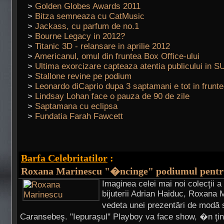
>
Golden Globes Awards 2011
>
Bitza semneaza cu CatMusic
>
Jackass, cu parfum de no.1
>
Bourne Legacy in 2012?
>
Titanic 3D - relansare in aprilie 2012
>
Americanul, omul din fruntea Box Office-ului
>
Ultima exorcizare capteaza atentia publicului in S
>
Stallone revine pe podium
>
Leonardo diCaprio dupa 3 saptamani e tot in frunt
>
Lindsay Lohan face o pauza de 90 de zile
>
Saptamana cu eclipsa
>
Fundatia Farah Fawcett
Barfa Celebritatilor
:
Roxana Marinescu "�ncinge" podiumul pentr
Imaginea celei mai noi colecţii a
bijuterii Adrian Haiduc, Roxana 
vedeta unei prezentări de modă
Caransebeş. "Iepuraşul" Playboy va face show, �n ţin