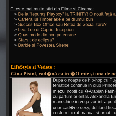
Citeste mai multe stiri din Filme si Cinema:
>
De la "Iepuraș Playboy" la TRINITY! O nouă faţă 
>
Cariera lui Timberlake e pe drumul bun
>
Succes Box Office sau Retea de Socializare?
>
Leo. Leo di Caprio. Inception
>
Quasimodo din nou pe ecrane
>
Sfarsit de eclipsa?
>
Barbie si Povestea Sirenei
LifeStyle si Vedete
:
Gina Pistol, cad�nă ca in �O mie şi una de 
Dupa o noapte de hip-hop cu Pu
tematice continua in club Princes
miezul noptii cu �Arabian Fash
cu parfum oriental. Alexandra En
manechine in voga vor intra pent
unor cad�ne sexy, defiland fiec
costum lucrat manual si ornat cu 