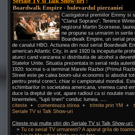
Seriale TV si Talk Show-uri
:
Boardwalk Empire - bulevardul pierzaniei
Castigatorul premiilor Emmy si sc
"Clanul Soprano", Terence Winte
regizorul Martin Scorsese, laure
ne propune sa urmarim in serile
Boardwalk Empire, un serial prod
de canalul HBO. Actiunea din noul serial Boardwalk Emp
american Atlantic City, in anii 1920 la inceputurile proh
atunci cand vanzarea si distributia de alcohol a devenit 
Statelor Unite. Situatia prezentata in serial reda autent
1920: tocmai s-a terminat Marele Razboi (Primul Razbo
Street este pe calea boom-ului economis si absolut tot
pentru pretul corect, chiar si campionatul mondial. Es
schimbarilor in societatea americana, vremea cand em
duce la dreptul de vot, apare radioul ca si noutate mas
bineinteles, "lupii tineri" conduc lumea. ....
citeste
+
comenteaza stirea
+
trimite prin YM
+
Seriale TV si Talk Show-uri
Citeste mai multe stiri din Seriale TV si Talk Show-uri:
>
Tu ce serial TV urmaresti? A aparut grila de toamn