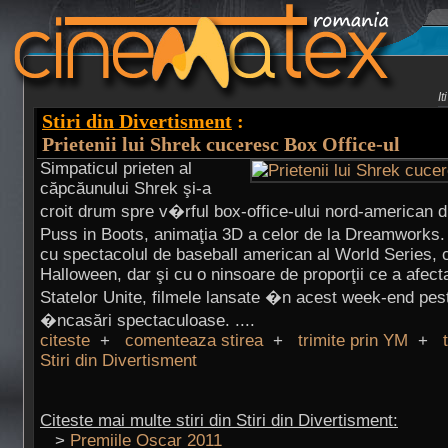
I
Stiri din Divertisment
:
Prietenii lui Shrek cuceresc Box Office-ul
Simpaticul prieten al
căpcăunului Shrek şi-a
croit drum spre v�rful box-office-ului nord-american 
Puss in Boots, animaţia 3D a celor de la Dreamworks.
cu spectacolul de baseball american al World Series, 
Halloween, dar şi cu o ninsoare de proporţii ce a afect
Statelor Unite, filmele lansate �n acest week-end pes
�ncasări spectaculoase. ....
citeste
+
comenteaza stirea
+
trimite prin YM
+
Stiri din Divertisment
Citeste mai multe stiri din Stiri din Divertisment:
>
Premiile Oscar 2011