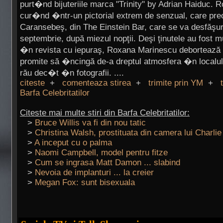
purt�nd bijuteriile marca "Trinity" by Adrian Haiduc. 
cur�nd �ntr-un pictorial extrem de senzual, care pre
Caransebeş, din The Einstein Bar, care se va desfăş
septembrie, după miezul nopţii. Deşi ţinutele au fost 
�n revista cu iepuraş, Roxana Marinescu debortează d
promite să �ncingă de-a dreptul atmosfera �n localu
rău dec�t �n fotografii. ....
citeste
+
comenteaza stirea
+
trimite prin YM
+
Barfa Celebritatilor
Citeste mai multe stiri din Barfa Celebritatilor:
>
Bruce Willis va fi din nou tatic
>
Christina Walsh, prostituata din camera lui Charli
>
A inceput cu o palma
>
Naomi Campbell, model pentru fitze
>
Cum se ingrasa Matt Damon ... slabind
>
Nevoia de implanturi ... la creier
>
Megan Fox: sunt bisexuala