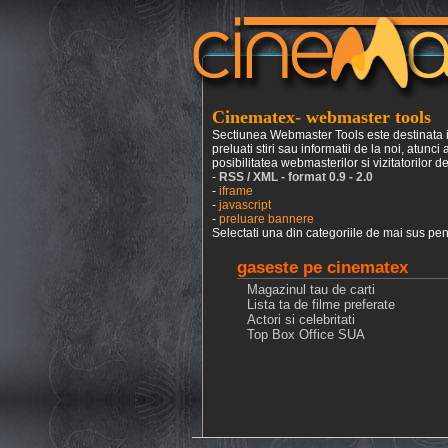
Cinematex- webmaster tools
Sectiunea Webmaster Tools este destinata in 
preluati stiri sau informatii de la noi, atun
posibilitatea webmasterilor si vizitatorilor de 
-
RSS / XML - format 0.9 - 2.0
-
iframe
-
javascript
-
preluare bannere
Selectati una din categoriile de mai sus pent
gaseste pe cinematex
Magazinul tau de carti
Lista ta de filme preferate
Actori si celebritati
Top Box Office SUA