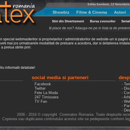
Editia Sambata, 12 Noiembrie
Showbiz
Filme & Cinema
Actori
Stiri din Divertisment
Bursa zvonurilor
Seria
Iti place de noi? Adauga-ne pe in lista ta de priete
special webmasterilor si proprietarilor / administratorilor de website-uri si pagini 
ci aveti mai jos urmatoarele modalitati de preluare a acestora, dar si detalierea inst
a prelua stirile prin:
ru informatii detaliate!
social media si parteneri
desp
Facebook
- Ter
Twitter
- Dis
Fete La Moda
- Con
247 Timisoara
- Arh
TV Fan
- We
- Pa
- De
2006 - 2016 © copyright Cinematex Romania. Toate drepturile reze
Copierea sau duplicarea continutului acestui site se pedepseste conform legi