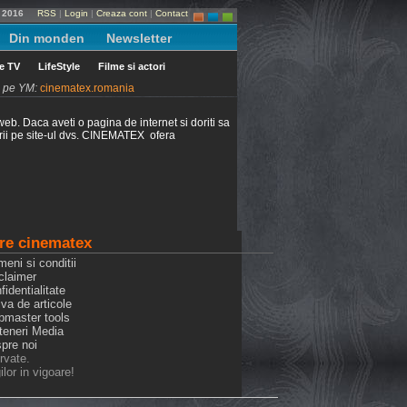
 2016
RSS
|
Login
|
Creaza cont
|
Contact
Din monden
Newsletter
le TV
LifeStyle
Filme si actori
ni pe YM:
cinematex.romania
web. Daca aveti o pagina de internet si doriti sa
alarii pe site-ul dvs. CINEMATEX ofera
re cinematex
meni si conditii
claimer
fidentialitate
iva de articole
bmaster tools
rteneri Media
spre noi
rvate.
lor in vigoare!