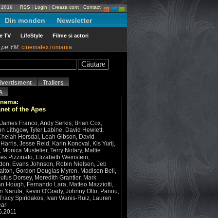
 2016
RSS
|
Login
|
Creaza cont
|
Contact
Din monden
Newsletter
le TV
LifeStyle
Filme si actori
ni pe YM:
cinematex.romania
ivertisment
Trailers
A
inema:
anet of the Apes
 James Franco, Andy Serkis, Brian Cox,
hn Lithgow, Tyler Labine, David Hewlett,
Chelah Horsdal, Leah Gibson, David
arris, Jesse Reid, Karin Konoval, Kis Yurij,
 Monica Mustelier, Terry Notary, Mattie
s Pizzinato, Elizabeth Weinstein,
don, Evans Johnson, Robin Nielsen, Jeb
lton, Gordon Douglas Myren, Madison Bell,
Rufus Dorsey, Meredith Grantier, Mark
an Hough, Fernando Lara, Matteo Mazziotti,
yn Narula, Kevin O'Grady, Johnny Otto, Panou,
Tracy Spiridakos, Ivan Wanis-Ruiz, Lauren
ear
6.2011