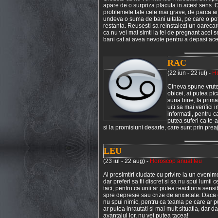
apare de o surpriza placuta in acest sens. O
problemele tale cele mai grave, de parca ai f
undeva o suma de bani uitata, pe care o pot
restanta. Reusesti sa reinstalezi un oarecar
ca nu vei mai simti la fel de pregnant acel 
bani cat ai avea nevoie pentru a depasi ace
RAC
(22 iun - 22 iul) -
Ho
Cineva spune vrute s
obicei, ai putea pic
suna bine, la prima 
uiti sa mai verifici
informatii, pentru c
putea suferi ca te-ai
si la promisiuni desarte, care sunt prin prea
LEU
(23 iul - 22 aug) -
Horoscop anual leu
Ai presimtiri ciudate cu privire la un even
dar preferi sa fii discret si sa nu spui lumii
taci, pentru ca unii ar putea reactiona sensi
spre depresie sau crize de anxietate. Daca 
nu spui nimic, pentru ca teama pe care ar put
ar putea inrautati si mai mult situatia, dar 
avantajul lor, nu vei putea tacea!