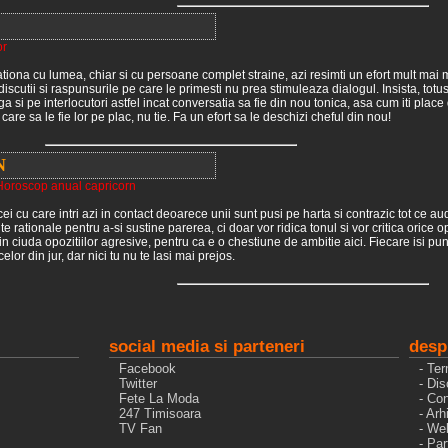
or
ationa cu lumea, chiar si cu persoane complet straine, azi resimti un efort mult mai 
 discutii si raspunsurile pe care le primesti nu prea stimuleaza dialogul. Insista, totu
ga si pe interlocutori astfel incat conversatia sa fie din nou tonica, asa cum iti place
care sa le fie lor pe plac, nu tie. Fa un efort sa le deschizi cheful din nou!
N
Horoscop anual capricorn
 cei cu care intri azi in contact deoarece unii sunt pusi pe harta si contrazic tot ce aud
 rationale pentru a-si sustine parerea, ci doar vor ridica tonul si vor critica orice 
a in ciuda opozitiilor agresive, pentru ca e o chestiune de ambitie aici. Fiecare isi p
elor din jur, dar nici tu nu te lasi mai prejos.
social media si parteneri
desp
Facebook
- Ter
Twitter
- Dis
Fete La Moda
- Con
247 Timisoara
- Arh
TV Fan
- We
- Pa