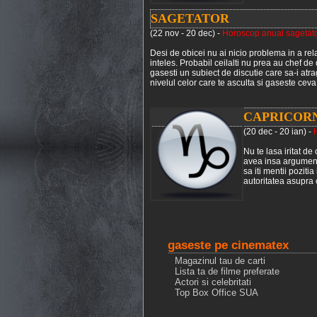
SAGETATOR
(22 nov - 20 dec) -
Horoscop anual sagetat
Desi de obicei nu ai nicio problema in a rel
inteles. Probabil ceilalti nu prea au chef de
gasesti un subiect de discutie care sa-i atra
nivelul celor care te asculta si gaseste ceva 
CAPRICOR
(20 dec - 20 ian) -
Nu te lasa iritat de
avea insa argumente
sa iti mentii poziti
autoritatea asupra c
gaseste pe cinematex
Magazinul tau de carti
Lista ta de filme preferate
Actori si celebritati
Top Box Office SUA