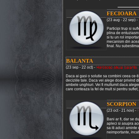
FECIOARA
(23 aug - 22 sep) -
Participi trup si su
plina de entuziasm 
si tu un rol importa
mecanism din aceast
final. Nu subestima 
BALANTA
(23 sep - 22 oct) -
Horoscop anual balanta
Daca ai gasi o solutie sa combini ceea ce-ti
deciziile tale. Daca vei alege doar privind 
ambele unghiuri. Vei fi multumit daca aleger
care conteaza la fel de mult si pentru suflet,
SCORPION
(23 oct - 21 nov) -
H
Bani ar fi, dar se d
apleci si asupra ac
sa iti aduci aminte
neimportante, incat