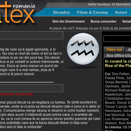
Editia Sambata, 12 Noiembrie
Showbiz
Filme & Cinema
Actori
Stiri din Divertisment
Bursa zvonurilor
Seria
Iti place de noi? Adauga-ne pe in lista ta de priete
lig de care sa-ti agati speranta, e si
Filme noi
D
. Nu mai ai chef de nimic si tot ce faci e
Box Office US
olipsi si pe cei din jurul tau. De obicei
In curand la c
ca si pe ceilalti in actiuni interesante, si
Rise of the Pl
cheze. Daca ai avea macar un punct de
rgie care ti-a mai ramas, ziua ar fi
nt si iti pierzi elanul.
Cu:
Tom Felton,
Freida Pinto, Jo
Sonja Bennett, 
Oyelowo, Jamie H
Richard Ridings,
Horoscop anual pesti
Hawkinson, Jame
Christopher Gor
 mai placut decat sa iei legatura cu lumea. Te simti excelent in
Beach, Devyn Da
erate, unde ai ocazia sa discuti despre cate-n luna si-n stele si
Trevor Carroll, 
teni. Comunicarea merge struna si observi in ochii multor oameni,
Henriques, Adri
e care abia acum ii intalnesti acum prima oara, o scanteie de
Hal Myshrall, S
 ta, ca si cum lumea te-ar aprecia sincer pentru parerile pe care
Luc Roderique, 
rice activitate care are la baza discutii libere in fata unui
Watson, Ron W
deci iesi in fata si vorbeste!
In cinema:
08.0