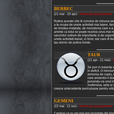
BERBEC
(21 mar - 20 apr) -
Horoscop anual berbec
Rutina acestei zile iti convine de minune pe
a te ocupa de unele activitati mai lejere, fara
de linistea instalata, de monotonia care s-a
aminte ca totul se poate rezolva ceva mai re
sarcinilor extrem de importante si de urgen
unele activitati banal, in fond, dar care iti f
tau dornic de putina liniste.
TAUR
(21 apr - 21 mai) -
Se pun in balanta v
in deficit. O minciu
armonia de cuplu, d
care amandoi il dori
punandu-va unul in p
inofensiva, iarta s
creeze antecedente periculoase pentru viito
GEMENI
(22 mai - 21 iun) -
Horoscop anual gemeni
Credeai ca nu vei mai iesi niciodata din lipsur