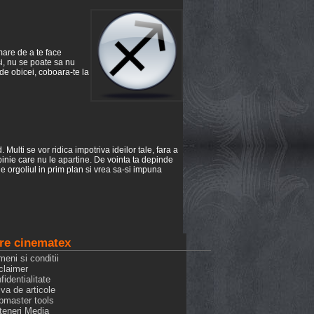
mare de a te face
si, nu se poate sa nu
 de obicei, coboara-te la
. Multi se vor ridica impotriva ideilor tale, fara a
opinie care nu le apartine. De vointa ta depinde
une orgoliul in prim plan si vrea sa-si impuna
re cinematex
meni si conditii
claimer
fidentialitate
iva de articole
bmaster tools
rteneri Media