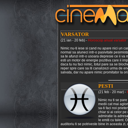
VARSATOR
(21 ian - 20 feb) -
Horoscop anual varsator
Nimic nu-ti iese si cand nu apare nici un car
normal sa aluneci intr-o pasivitate pesimista
sa te afunzi intr-o usoara depresie ce ii va m
esti un motor de energie pozitiva care ii impli
daca tu nu faci nimic, totul pare sa se blo
reper spre care sa iti canalizezi urma de ene
salvata, dar nu apare nimic promitator la orizo
PESTI
(21 feb - 20 mar) -
Nimic nu ti se pare
medii cat mai aglom
sa-ti faci noi prie
chiar si ai celor p
admiratie la adresa
le emiti cu talent. O
auditoriu ti se potriveste bine in aceasta zi, 