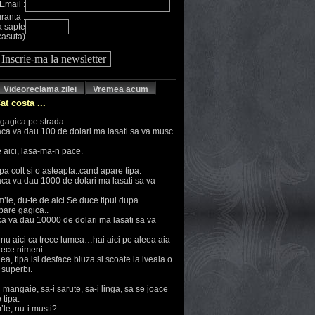
Email :
ranta :
ra sapte
casuta)
Videoreclama zilei
Vremea acum
at costa ...
 gagica pe strada.
ca va dau 100 de dolari ma lasati sa va musc
 aici, lasa-ma-n pace.
pa colt si o asteapta..cand apare tipa:
ca va dau 1000 de dolari ma lasati sa va
le, du-te de aici Se duce tipul dupa
apare gagica..
a va dau 10000 de dolari ma lasati sa va
nu aici ca trece lumea…hai aici pe aleea aia
rece nimeni.
a, tipa isi desface bluza si scoate la iveala o
 superbi.
 mangaie, sa-i sarute, sa-i linga, sa se joace
 tipa:
’le, nu-i musti?