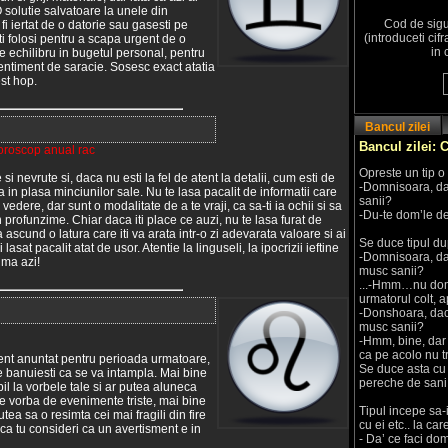
 solutie salvatoare la unele din
Cod de sigu
i iertat de o datorie sau gasesti pe
(introduceti cif
i folosi pentru a scapa urgent de o
in 
e echilibru in bugetul personal, pentru
sentiment de saracie. Sosesc exact atatia
st hop.
Bancul zilei
Bancul zilei: C
roscop anual rac
Opreste un tip o
i nevrute si, daca nu esti la fel de atent la detalii, cum esti de
-Domnisoara, da
a in plasa minciunilor sale. Nu te lasa pacalit de informatii care
sanii?
vedere, dar sunt o modalitate de a te vraji, ca sa-ti ia ochii si sa
-Du-te dom’le de
 in profunzime. Chiar daca iti place ce auzi, nu te lasa furat de
a ascund o latura care iti va arata intr-o zi adevarata valoare si ai
Se duce tipul du
 lasat pacalit atat de usor. Atentie la linguseli, la ipocrizii ieftine
-Domnisoara, da
jma azi!
musc sanii?
...-Hmm…nu dom’
urmatorul colt, 
-Donshoara, dac
musc sanii?
-Hmm, bine, dar 
ca pe acolo nu t
iment anuntat pentru perioada urmatoare,
Se duce asta cu e
 ce banuiesti ca se va intampla. Mai bine
pereche de sani
bil la vorbele tale si ar putea aluneca
e vorba de evenimente triste, mai bine
Tipul incepe sa-i
ea sa o resimta cei mai fragili din fire
cu ei etc.. la care
daca tu consideri ca un avertisment e in
- Da’ ce faci dom