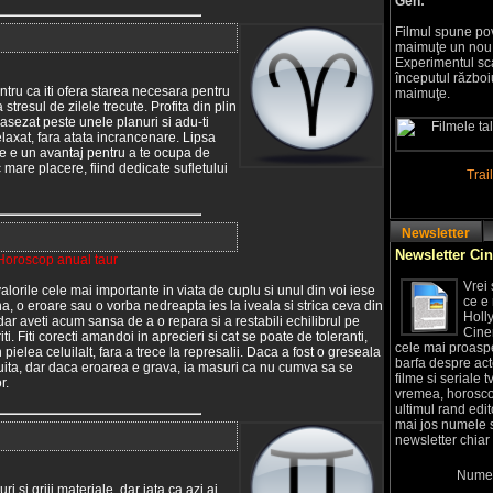
Gen:
Filmul spune pov
maimuţe un nou 
Experimentul sca
începutul război
ntru ca iti ofera starea necesara pentru
maimuţe.
 stresul de zilele trecute. Profita din plin
 asezat peste unele planuri si adu-ti
laxat, fara atata incrancenare. Lipsa
te e un avantaj pentru a te ocupa de
ac mare placere, fiind dedicate sufletului
Trai
Newsletter
Newsletter Cin
Horoscop anual taur
Vrei 
alorile cele mai importante in viata de cuplu si unul din voi iese
ce e
na, o eroare sau o vorba nedreapta ies la iveala si strica ceva din
Holl
ar aveti acum sansa de a o repara si a restabili echilibrul pe
Cinem
ti. Fiti corecti amandoi in aprecieri si cat se poate de toleranti,
cele mai proaspet
ielea celuilalt, fara a trece la represalii. Daca a fost o greseala
barfa despre acto
i uita, dar daca eroarea e grava, ia masuri ca nu cumva sa se
filme si seriale t
r.
vremea, horoscopu
ultimul rand edit
mai jos numele s
newsletter chiar 
Numel
i si griji materiale, dar iata ca azi ai