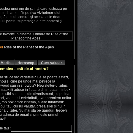
estea unui om de ştiinţă care testează pe
medicament împotriva Alzheimer-ului.
pă de sub control şi acesta este doar
ului pentru supremaţie dintre oameni şi
ler
Rise of the Planet of the Apes
Media
Horoscop
Curs valutar
ematex - esti de-al nostru?
sa stii ce fac vedetele? Ce se poarta astazi,
 nou si cine pe unde mai petrece la
ywood sau in showbiz? Newsletter-ul zilnic
atex iti aduce in fiecare dimineata in inbox
e stiri si noutati din divertisment, cu putina
ri, vedete si celebritati, avanpremiera noilor
v, top box office cinema, si alte informatii:
l tau, cursul valutar, presa zilei si nu in
orialul zilei. Nu mai sta pe ganduri, trece-ti
i adresa de email si primeste primul
azi!
e tau :