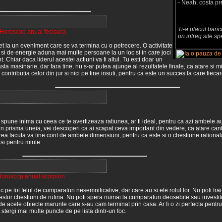
- Neah, costa pr
Ti-a placut bancu
Horoscop anual fecioara
un intreg site sp
flet la un eveniment care se va termina cu o petrecere. O activitate
si de energie aduna mai multe persoane la un loc si in care joci
nt. Chiar daca liderul acestei actiuni va fi altul. Tu esti doar un
a masinarie, dar fara tine, nu s-ar putea ajunge al rezultatele finale, ca atare si 
contributia celor din jur si nici pe tine insuti, pentru ca este un succes la care fieca
 spune inima cu ceea ce te avertizeaza ratiunea, ar fi ideal, pentru ca azi ambele a
din prisma uneia, vei descoperi ca ai scapat ceva important din vedere, ca atare cant
ea facuta va tine cont de ambele dimensiuni, pentru ca este si o chestiune rationala
 si pentru minte.
oroscop anual scorpion
uc pe tot felul de cumparaturi nesemnificative, dar care au si ele rolul lor. Nu poti trai 
estor chestiuni de rutina. Nu poti spera numai la cumparaturi deosebite sau investiti
 de acele obiecte marunte care s-au cam terminat prin casa. Ar fi o zi perfecta pentr
 stergi mai multe puncte de pe lista dintr-un foc.