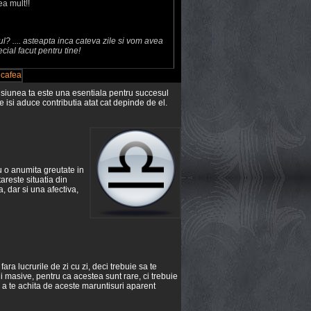
ea mult!!
l? .... asteapta inca cateva zile si vom avea
ecial facut pentru tine!
misiunea ta este una esentiala pentru succesul
re isi aduce contributia atat cat depinde de el.
u o anumita greutate in
areste situatia din
, dar si una afectiva,
fara lucrurile de zi cu zi, deci trebuie sa te
i masive, pentru ca acestea sunt rare, ci trebuie
u a te achita de aceste maruntisuri aparent