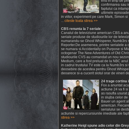
end in timp de pe
confirmarea sau in
faptului ca intamp
ultimele episoade,
in viitor, experiment pe care Mark, Simon si
...
citeste toata stirea >>
CBS renunta la 7 seriale
Canalul de televiziune american CBS a anula
seriale produse de studiourile lor de televiz
numarandu-se Ghost Whisperer, Numb3rs s
Reporter.De asemenea, printre serialele a 
se numara si Accidentally on Purpose si M
octogenar The New Adventures of Old Christ
studiourile CVS au comandat un nou sezon
Medium, care a fost preluat de la NBC anul
in cadrul trustului TV este ca la Numb3rs s
deosebire de acestea pentru Ghost Whisper
deoarece si-a cucerit slotul orar de vineri de
24 trage cortina 
Fox a anuntat acum
actiune 24 va fi s
as rasufla usurat 
in slujba celor de
Bauer un agent al 
american. Fiecare
serialului se desf
actiunile si repercursiunile imediate ale fapt
stirea >>
Katherine Heigl spune adio celor din Grey