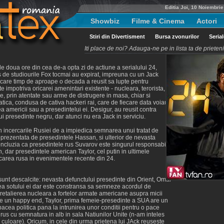
Editia Joi, 10 Noiembri
Showbiz
Filme & Cinema
Actori
Stiri din Divertisment
Bursa zvonurilor
Seria
Iti place de noi? Adauga-ne pe in lista ta de priete
le doua ore din cea de-a opta zi de actiune a serialului 24,
 de studiourile Fox tocmai au expirat, impreuna cu un Jack
care timp de aproape o decada a reusit sa lupte pentru
te impotriva oricarei amenintari existente - nucleara, terorista,
e, prin atentate sau arme de distrugere in masa, chiar si
atica, condusa de cativa hackeri rai, care de fiecare data voiau
a americii sau a presedintelui ei. Desigur, au reusit contra
ui presedinte negru, dar atunci nu era Jack in serviciu.
an incercarile Rusiei de a impiedica semnarea unui tratat de
eprezentata de presedintele Hassan, si ulterior de nevasta
oncluzia ca presedintele rus Suvarov este singurul responsabil
 dar presedintele american Taylor, cel putin in ultimele
area rusa in evenimentele recente din 24.
i sunt descalcite: nevasta defunctului presedinte din Orient, Omar
ea sotului ei dar este constransa sa semneze acordul de
etalierea nucleara a fortelor armate americane asupra micii
 are un happy end, Taylor, prima femeie-presedinte a SUA are un
pacea politica pana la intrunirea unor conditii pentru o pace
rus cu semnatura in alb in sala Natiunilor Unite (n-am inteles
culoare). Oricum, in cele din urma prietena lui JAck reuseste