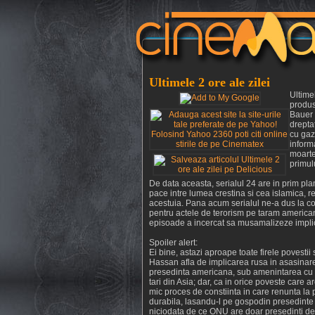
Ultimele 2 ore ale zilei
Ultime
produs
Bauer 
drepta
cu gaz
inform
moarte
primul
De data aceasta, serialul 24 are in prim pl
pace intre lumea crestina si cea islamica, r
acestuia. Pana acum serialul ne-a dus la c
pentru actele de terorism pe taram american,
episoade a incercat sa musamalizeze implic
Spoiler alert:
Ei bine, astazi aproape toate firele povesti
Hassan afla de implicarea rusa in asasinar
presedinta americana, sub amenintarea cu r
tari din Asia; dar, ca in orice poveste care
mic proces de constiinta in care renunta la 
durabila, lasandu-l pe gospodin presedinte 
niciodata de ce ONU are doar presedinti de 