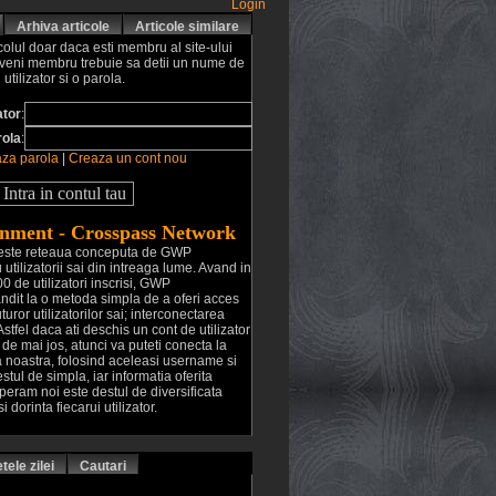
Login
Arhiva articole
Articole similare
colul doar daca esti membru al site-ului
eveni membru trebuie sa detii un nume de
utilizator si o parola.
ator
:
rola
:
za parola
|
Creaza un cont nou
nment - Crosspass Network
este reteaua conceputa de GWP
utilizatorii sai din intreaga lume. Avand in
 de utilizatori inscrisi, GWP
ndit la o metoda simpla de a oferi acces
turor utilizatorilor sai; interconectarea
Astfel daca ati deschis un cont de utilizator
e de mai jos, atunci va puteti conecta la
ua noastra, folosind aceleasi username si
stul de simpla, iar informatia oferita
, speram noi este destul de diversificata
i dorinta fiecarui utilizator.
tele zilei
Cautari