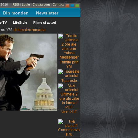
e 2016
RSS
|
Login
|
Creaza cont
|
Contact
Din monden
Newsletter
le TV
LifeStyle
Filme si actori
ni pe YM:
cinematex.romania
Trimite prin
YM
Tipareste
Vezi PDF