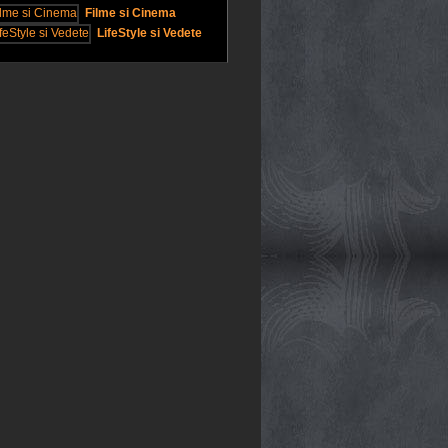
Filme si Cinema
LifeStyle si Vedete