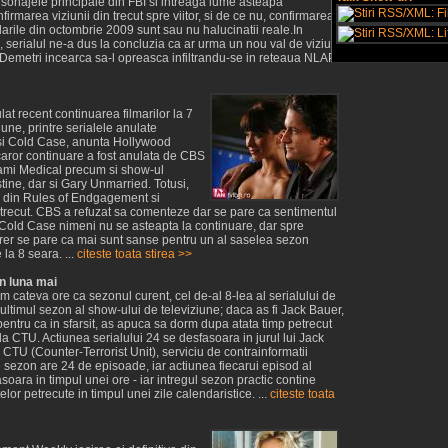
rsonajele principale din FBI si intreaga lume asteapa
firmarea viziunii din trecut spre viitor, si de ce nu, confirmarea
larile din octombrie 2009 sunt sau nu halucinatii reale.In
 serialul ne-a dus la concluzia ca ar urma un nou val de viziuni
 Demetri incearca sa-l opreasca infiltrandu-se in reteaua NLAP.
t recent continuarea filmarilor la 7
iune, printre serialele anulate
i Cold Case, anunta Hollywood
caror continuare a fost anulata de CBS
iami Medical precum si show-ul
ine, dar si Gary Unmarried. Totusi,
 din Rules of Endgagement si
 trecut. CBS a refuzat sa comenteze dar se pare ca sentimentul
i Cold Case nimeni nu se asteapta la continuare, dar spre
er se pare ca mai sunt sanse pentru un al saselea sezon
 la 8 seara. ...
citeste toata stirea >>
in luna mai
 cateva ore ca sezonul curent, cel de-al 8-lea al serialului de
i ultimul sezon al show-ului de televiziune; daca as fi Jack Bauer,
pentru ca in sfarsit, as apuca sa dorm dupa atata timp petrecut
 la CTU. Actiunea serialului 24 se desfasoara in jurul lui Jack
CTU (Counter-Terrorist Unit), serviciu de contrainformatii
 sezon are 24 de episoade, iar actiunea fiecarui episod al
asoara in timpul unei ore - iar intregul sezon practic contine
elor petrecute in timpul unei zile calendaristice. ...
citeste toata