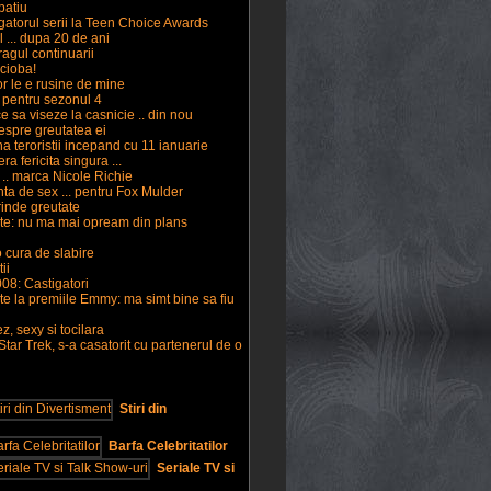
spatiu
igatorul serii la Teen Choice Awards
l ... dupa 20 de ani
agul continuarii
 cioba!
lor le e rusine de mine
 pentru sezonul 4
 sa viseze la casnicie .. din nou
espre greutatea ei
a teroristii incepand cu 11 ianuarie
a fericita singura ...
 .. marca Nicole Richie
a de sex ... pentru Fox Mulder
inde greutate
te: nu ma mai opream din plans
 cura de slabire
ii
08: Castigatori
te la premiile Emmy: ma simt bine sa fiu
, sexy si tocilara
tar Trek, s-a casatorit cu partenerul de o
Stiri din
Barfa Celebritatilor
Seriale TV si