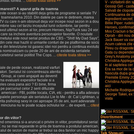
 conduc lumea. ...
citeste toata stirea >>
V - vizitatorii din 
Gossip Girl - cast
urmaresti? A aparut grila de toamna
Salvati de clopote
este ocean si-au stabilit deja grila de programe si seriale TV
Continuarea de dr
 toamna/iarna 2010. Din datele pe care le detinem, marea
Ingredient secret:
r TV cu care n-am obisnuit deja vor incepe noul sezon in a doua
Billie Piper: rude
embrie sau cel tarziu inceputul lunii octombrie, iar pentru
Heroes, confirmat
avut ultimul sezon al lor, precum Heroes, Nip/Tuck sau 24 vor
Mos Craciun o face
 care sa incheie aventura personajelor favorite. O noutate
Oprah - din nou d
ternetului este noul serial produs de CBS - "Shit! My Dad Says",
Jack Bauer va van
din cele mai hazlii si urmarile conturi de pe platforma de social
Acum cateva zile er
 din televiziune isi gasesc idei noi pentru a continua evolutia
Pireu cu dragoste
 sa nominalizam cu peste 20 de ani de existenta serialele
Gata cu dependent
ebrul serial politist The Cops. ...
citeste toata stirea >>
Grey's Anatomy pr
Christina Applega
In al saptelea cer
iale de peste ocean, realizand varfuri
Era sa mor de la o
ori. Serialul isi concentreaza atentia
Nascuta dupa grat
 Group, ai carei angajati au devenit
Premiile Emmy 20
a evaluarii expesiilor faciale si a
Christina Applega
eles ceva pana aici ? Ei bine, firma
aici
e parcursul celor 2 serii difuzate
Michelle Rodriguez
 american - FBI, politie locala, CIA, etc - pentru a afla adevarul.
George Takei, ex S
cipalele personaje ale serialului Lie to Me - dr. Cal Lightman, un
viata
torita psiholog sexy in cei aproape 35 de ani, sunt adevarate
inciuna nu le poate scapa ochiului lor ... de experti. ...
citeste
Divertisment
or din viitor?
d omenirea si-a aruncat o privire in viitor, promitatorul serial
nu se mai regaseste in grila de toamna a postului american.
nalul de sezon de maine ar trebui sa dea fanilor un mic happy-
Talk Show-uri