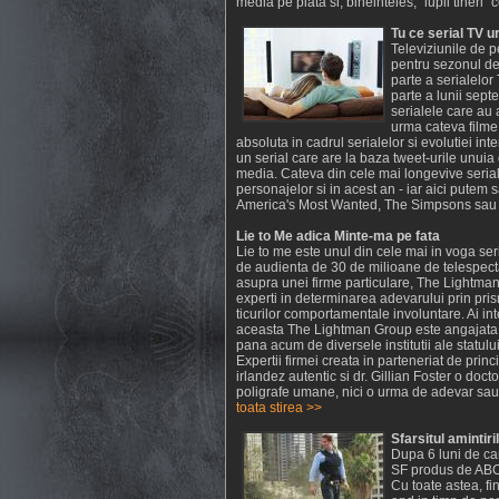
media pe piata si, bineinteles, "lupii tineri"
Tu ce serial TV 
Televiziunile de p
pentru sezonul de
parte a serialelo
parte a lunii sept
serialele care au 
urma cateva filme
absoluta in cadrul serialelor si evolutiei in
un serial care are la baza tweet-urile unuia 
media. Cateva din cele mai longevive seriale
personajelor si in acest an - iar aici putem
America's Most Wanted, The Simpsons sau cel
Lie to Me adica Minte-ma pe fata
Lie to me este unul din cele mai in voga ser
de audienta de 30 de milioane de telespectat
asupra unei firme particulare, The Lightman
experti in determinarea adevarului prin prism
ticurilor comportamentale involuntare. Ai int
aceasta The Lightman Group este angajata p
pana acum de diversele institutii ale statului
Expertii firmei creata in parteneriat de prin
irlandez autentic si dr. Gillian Foster o doc
poligrafe umane, nici o urma de adevar sau m
toata stirea >>
Sfarsitul amintiril
Dupa 6 luni de can
SF produs de ABC 
Cu toate astea, fi