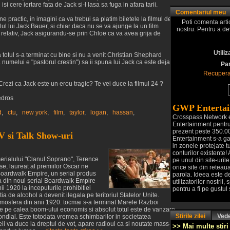
i cere iertare fata de Jack si-l lasa sa fuga in afara tarii.
Comentariul meu
ne practic, in imagini ca va trebui sa platim biletele la filmul de
Poti comenta arti
ul lui Jack Bauer, si chiar daca nu se va ajunge la un film
nostru. Pentru a d
 relativ, Jack asigurandu-se prin Chloe ca va avea grija de
Utiliz
 ca totul s-a terminat cu bine si nu a venit Christian Shephard
umelui e "pastorul crestin") sa ii spuna lui Jack ca este deja
Pa
Recupera
Crezi ca Jack este un erou tragic? Te vei duce la filmul 24 ?
edros
GWP Entertai
d
,
ctu
,
new york
,
film
,
taylor
,
logan
,
hassan
,
Crosspass Network 
Entertainment pentru 
prezent peste 350.000
TV si Talk Show-uri
Entertainment s-a ga
in zonele protejate tu
conturilor existente! 
serialului "Clanul Soprano", Terence
pe unul din site-uril
e, laureat al premiilor Oscar ne
orice site din retea
Boardwalk Empire, un serial produs
parola. Ideea este de
a din noul serial Boardwalk Empire
utilizatorilor nostrii
nii 1920 la inceputurile prohibitiei
pentru a fi pe gustul s
a de alcohol a devenit ilegala pe teritoriul Statelor Unite.
atmosfera din anii 1920: tocmai s-a terminat Marele Razboi
ste pe calea boom-ului economis si absolut totul este de vanzare,
Stirile zilei
Vede
ondial. Este totodata vremea schimbarilor in societatea
va duce la dreptul de vot, apare radioul ca si noutate mass-
>> Mai multe stiri