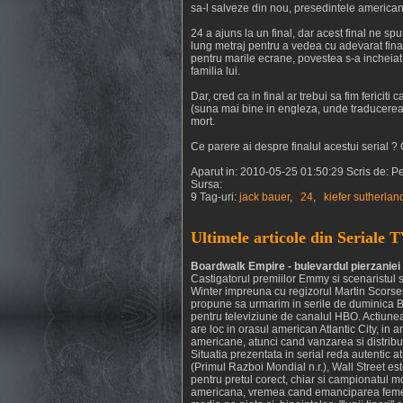
sa-l salveze din nou, presedintele american is
24 a ajuns la un final, dar acest final ne spu
lung metraj pentru a vedea cu adevarat final
pentru marile ecrane, povestea s-a incheiat
familia lui.
Dar, cred ca in final ar trebui sa fim fericiti
(suna mai bine in engleza, unde traducerea n
mort.
Ce parere ai despre finalul acestui serial ? 
Aparut in: 2010-05-25 01:50:29 Scris de: P
Sursa:
9 Tag-uri:
jack bauer
,
24
,
kiefer sutherlan
Ultimele articole din Seriale 
Boardwalk Empire - bulevardul pierzaniei
Castigatorul premiilor Emmy si scenaristul 
Winter impreuna cu regizorul Martin Scorses
propune sa urmarim in serile de duminica 
pentru televiziune de canalul HBO. Actiune
are loc in orasul american Atlantic City, in a
americane, atunci cand vanzarea si distributi
Situatia prezentata in serial reda autentic 
(Primul Razboi Mondial n.r.), Wall Street e
pentru pretul corect, chiar si campionatul m
americana, vremea cand emanciparea femeii 