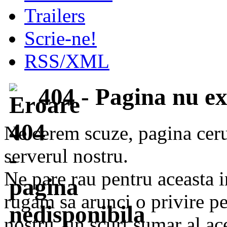
Trailers
Scrie-ne!
RSS/XML
404 - Pagina nu ex
Ne cerem scuze, pagina ceru
serverul nostru.
Ne pare rau pentru aceasta i
rugam sa arunci o privire pes
nostru, un scurt sumar al ace