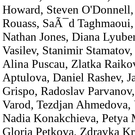
Howard, Steven O'Donnell,
Rouass, SaÃ¯d Taghmaoui, M
Nathan Jones, Diana Lyube
Vasilev, Stanimir Stamatov,
Alina Puscau, Zlatka Raiko
Aptulova, Daniel Rashev, J
Grispo, Radoslav Parvanov
Varod, Tezdjan Ahmedova, 
Nadia Konakchieva, Petya 
Gloria Petkova, Zdravka Kra