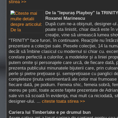
stirea >>
De la "Iepuraș Playboy" la TRINITY
Roxanei Marinescu
După cum ne-a obişnuit, designer-ul
poate sta linistit, chiar dacă este în
creaţie, vine să uimească lumea show
"TRINITY" face furori, în continuare. Reacţiile nu întârz
prezentare a colecţiei sale. Piesele colecţiei, 14 la num
decât să îmbine clasicul cu modernul si chiar cu. excent
corelare perfectă a culorilor, a modelelor şi a liniei pr
putem omite şi personajele care urcă, de fiecare dată,
prezenta publicului minunatele bijuterii care, prin culoa
perle şi pietre preţioase şi. semipreţioase cu panglici d
completeze ţinuta vestimentară ale celor mai frumoase 
fiecare dată, pe podium. Femeia shic, femeia sobră, f
mereu pe şotii, toate aceste faţete prezentate de Adrian
sale vin să scoată în evidenţa, mai mult ca niciodată, sti
designer-ului. ...
citeste toata stirea >>
Cariera lui Timberlake e pe drumul bun
Acum cativa ani a lasat cariera de cantaret pentru cea 