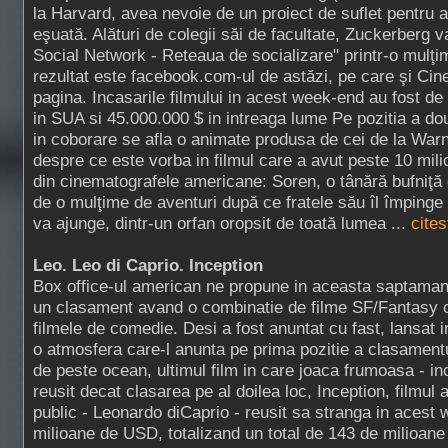
la Harvard, avea nevoie de un proiect de suflet pentru a 
eşuată. Alături de colegii săi de facultate, Zuckerberg va
Social Network - Reteaua de socializare" printr-o mulţim
rezultat este facebook.com-ul de astăzi, pe care şi Cin
pagina. Incasarile filmului in acest week-end au fost d
in SUA si 45.000.000 $ in intreaga lume Pe pozitia a do
in coborare se afla o animate produsa de cei de la Warn
despre ce este vorba in filmul care a avut peste 10 mili
din cinematografele americane: Soren, o tânără bufniţă
de o mulţime de aventuri după ce fratele său îl împinge
va ajunge, dintr-un orfan oropsit de toată lumea ...
cites
Leo. Leo di Caprio. Inception
Box office-ul american ne propune in aceasta saptama
un clasament avand o combinatie de filme SF/Fantasy 
filmele de comedie. Desi a fost anuntat cu fast, lansat i
o atmosfera care-l anunta pe prima pozitie a clasament
de peste ocean, ultimul film in care joaca frumoasa - in
reusit decat clasarea pe al doilea loc, Inception, filmul a
public - Leonardo diCaprio - reusit sa stranga in acest
milioane de USD, totalizand un total de 143 de milioane 