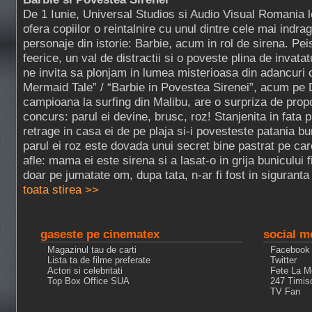
De 1 Iunie, Universal Studios si Audio Visual Romania l
ofera copiilor o reintalnire cu unul dintre cele mai indrag
personaje din istorie: Barbie, acum in rol de sirena. Pei
feerice, un val de distractii si o poveste plina de invatat
ne invita sa plonjam in lumea misterioasa din adancuri 
Mermaid Tale” / “Barbie in Povestea Sirenei”, acum pe 
campioana la surfing din Malibu, are o surpriza de propor
concurs: parul ei devine, brusc, roz! Stanjenita in fata p
retrage in casa ei de pe plaja si-i povesteste patania bun
parul ei roz este dovada unui secret bine pastrat pe ca
afle: mama ei este sirena si a lasat-o in grija bunicului 
doar pe jumatate om, dupa tata, n-ar fi fost in siguranta
toata stirea >>
gaseste pe cinematex
social m
Magazinul tau de carti
Facebook
Lista ta de filme preferate
Twitter
Actori si celebritati
Fete La M
Top Box Office SUA
247 Timis
TV Fan