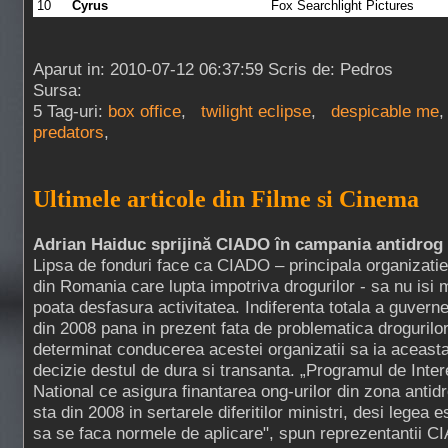
10
Cyrus
Fox Searchlight Pictures
Aparut in: 2010-07-12 06:37:59 Scris de: Pedros
Sursa:
5 Tag-uri:
box office
,
twilight eclipse
,
despicable me
predators
,
Ultimele articole din Filme si Cinema
Adrian Haiduc sprijină CIADO în campania antidrog
Lipsa de fonduri face ca CIADO – principala organizatie
din Romania care lupta impotriva drogurilor - sa nu isi 
poata desfasura activitatea. Indiferenta totala a guverne
din 2008 pana in prezent fata de problematica drogurilo
determinat conducerea acestei organizatii sa ia aceast
decizie destul de dura si transanta. „Programul de Inte
National ce asigura finantarea ong-urilor din zona antid
sta din 2008 in sertarele diferitilor ministri, desi legea e
sa se faca normele de aplicare", spun reprezentantii C