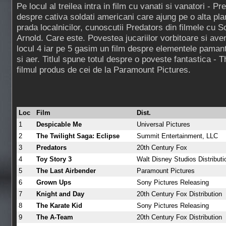
Pe locul al treilea intra in film cu vanati si vanatori - 
despre cativa soldati americani care ajung pe o alta pla
prada localnicilor, cunoscutii Predators din filmele cu
Arnold. Care este. Povestea jucariilor vorbitoare si av
locul 4 iar pe 5 gasim un film despre elementele pamant
si aer. Titlul spune totul despre o poveste fantastica - 
filmul produs de cei de la Paramount Pictures.
Loc
Film
Dist.
1
Despicable Me
Universal Pictures
2
The Twilight Saga: Eclipse
Summit Entertainment, LLC
3
Predators
20th Century Fox
4
Toy Story 3
Walt Disney Studios Distributi
5
The Last Airbender
Paramount Pictures
6
Grown Ups
Sony Pictures Releasing
7
Knight and Day
20th Century Fox Distribution
8
The Karate Kid
Sony Pictures Releasing
9
The A-Team
20th Century Fox Distribution