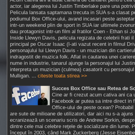
actor, iar alegerea lui Justin Timberlake pare una potrivi
Pelicula lansata saptamana trecuta in SUA s-a clasat p
podiumul Box Office-ului, avand incasari peste asteptar
intr-un weekend plin de sport in SUA iar ultimele zvonuri
dau protagonist intr-un film al fratilor Coen - Ethan si Jo
Inside Llewyn Davis, pelicula regizata de celebrii frati il
principal pe Oscar Isaac (l-ati vazut recent in filmul Dri
personajului lui Llewyn Davis - un muzician din cartie
indragostit de muzica folk. Aflat in cautarea unei carier
nume in industrie, tanarul ajunge la personajul lui Just
interpreta un muzician (culmea) casatorit cu personajul
Mulligan. ...
citeste toata stirea >>
Succes Box Office sau Retea de So
Cine ar fi crezut acum cativa ani ca 
Facebook ar putea sa intre direct in 
Office-ului de peste ocean? Probabi
are sute de milioane de utilizatori, dar aici nu s-a ajun
ecranizează un scenariu scris de Andrew Sorkin, despre
dintre cele mai celebre reţele de socializare din lume.
început în 2003, când Mark Zuckerberg (Jesse Eisenber