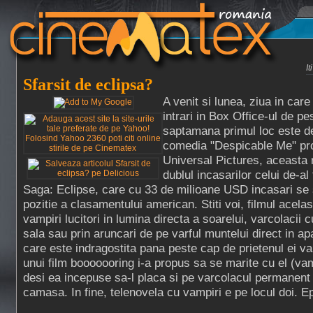
I
Sfarsit de eclipsa?
A venit si lunea, ziua in car
intrari in Box Office-ul de p
saptamana primul loc este de
comedia "Despicable Me" pro
Universal Pictures, aceasta
dublul incasarilor celui de-al 
Saga: Eclipse, care cu 33 de milioane USD incasari se
pozitie a clasamentului american. Stiti voi, filmul acelas
vampiri lucitori in lumina directa a soarelui, varcolacii c
sala sau prin aruncari de pe varful muntelui direct in ap
care este indragostita pana peste cap de prietenul ei va
unui film booooooring i-a propus sa se marite cu el (vam
desi ea incepuse sa-l placa si pe varcolacul permanent
camasa. In fine, telenovela cu vampiri e pe locul doi. Ep