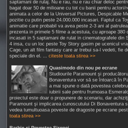
saptamani de rulaj. Nu e rau, nu e rau chiar deloc pentr
bagat doar 50 de milioane cu tot cu banii pentru actori/
animata a celor de la Universal Pictures, Despicable Me
pozitie cu putin peste 24.000.000 incasari. Faptul ca To
animatie care probabil va avea peste 2-3 ani al patrulea
prezenta in primele 5 filme a acestuia, cu aproape 380
incasati in 5 saptamani de rulat in cinematografele din S
4 insa, cu un loc peste Toy Story gasim pe ucenicul vraj
Cage, un alt film fantasy care ar trebui sa-l vedeti, fie d
speciale din el. ...
citeste toata stirea >>
Quasimodo din nou pe ecrane
Studiourile Paramount şi producătoru
Bonaventura vor să se întoarcă în Pa
a mai spune o dată povestea celebru
iubirii sale pentru frumoasa Esmera
proiectul este doar o propunere de scenariu, dar achiziţ
Paramount şi implicarea cunoscutului Di Bonaventura 
vedea tumultuoasa poveste de dragoste pe ecrane peste 
toata stirea >>
Barbie si Povestea Sirenei