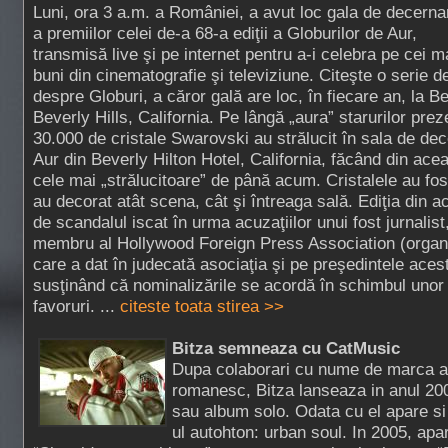
Luni, ora 3 a.m. a României, a avut loc gala de decerna
a premiilor celei de-a 68-a ediţii a Globurilor de Aur,
transmisă live şi pe internet pentru a-i celebra pe cei m
buni din cinematografie şi televiziune. Citeşte o serie d
despre Globuri, a căror gală are loc, în fiecare an, la Be
Beverly Hills, California. Pe lângă „aura” starurilor pre
30.000 de cristale Swarovski au strălucit în sala de dec
Aur din Beverly Hilton Hotel, California, făcând din acea
cele mai „strălucitoare” de până acum. Cristalele au fos
au decorat atât scena, cât şi întreaga sală. Ediţia din a
de scandalul iscat în urma acuzaţiilor unui fost jurnalis
membru al Hollywood Foreign Press Association (organi
care a dat în judecată asociaţia şi pe preşedintele ace
susţinând că nominalizările se acordă în schimbul unor 
favoruri. ...
citeste toata stirea >>
Bitza semneaza cu CatMusic
Dupa colaborari cu nume de marca al
romanesc, Bitza lanseaza in anul 200
sau album solo. Odata cu el apare si 
ul autohton: urban soul. In 2005, apa