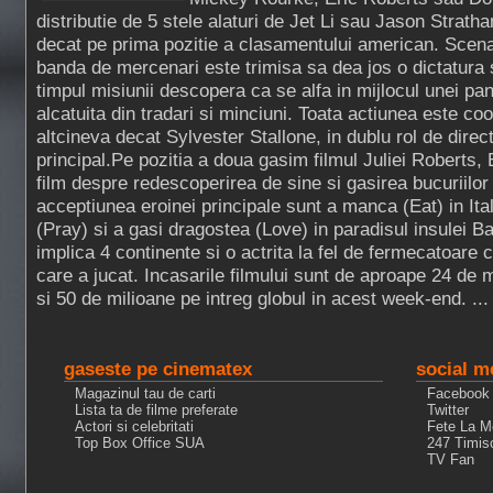
distributie de 5 stele alaturi de Jet Li sau Jason Strat
decat pe prima pozitie a clasamentului american. Scenar
banda de mercenari este trimisa sa dea jos o dictatura
timpul misiunii descopera ca se alfa in mijlocul unei pa
alcatuita din tradari si minciuni. Toata actiunea este co
altcineva decat Sylvester Stallone, in dublu rol de direct
principal.Pe pozitia a doua gasim filmul Juliei Roberts,
film despre redescoperirea de sine si gasirea bucuriilor v
acceptiunea eroinei principale sunt a manca (Eat) in Itali
(Pray) si a gasi dragostea (Love) in paradisul insulei Bal
implica 4 continente si o actrita la fel de fermecatoare c
care a jucat. Incasarile filmului sunt de aproape 24 de
si 50 de milioane pe intreg globul in acest week-end. ..
gaseste pe cinematex
social m
Magazinul tau de carti
Facebook
Lista ta de filme preferate
Twitter
Actori si celebritati
Fete La M
Top Box Office SUA
247 Timis
TV Fan