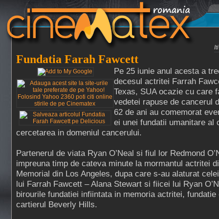
I
Fundatia Farah Fawcett
Pe 25 iunie anul acesta a tre
decesul actritei Farrah Fawce
Texas, SUA ocazie cu care fam
vedetei rapuse de cancerul d
62 de ani au comemorat eve
ei unei fundatii umanitare al
cercetarea in domeniul cancerului.
Partenerul de viata Ryan O’Neal si fiul lor Redmond O’
impreuna timp de cateva minute la mormantul actritei d
Memorial din Los Angeles, dupa care s-au alaturat cele
lui Farrah Fawcett – Alana Stewart si fiicei lui Ryan O’
birourile fundatiei infiintata in memoria actritei, fundatie
cartierul Beverly Hills.