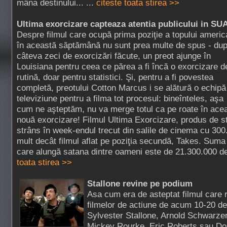
mâna destinului... ...
citeste toata stirea >>
Ultima exorcizare capteaza atentia publicului in SU
Despre filmul care ocupă prima poziţie a topului americ
în această săptămână nu sunt prea multe de spus - du
câteva zeci de exorcizări făcute, un preot ajunge în
Louisiana pentru ceea ce părea a fi încă o exorcizare d
rutină, doar pentru statistici. Şi, pentru a fi povestea
completă, preotului Cotton Marcus i se alătură o echipă
televiziune pentru a filma tot procesul: bineînteles, aşa
cum ne aşteptăm, nu va merge totul ca pe roate în ace
nouă exorcizare! Filmul Ultima Exorcizare, produs de st
strâns în week-endul trecut din salile de cinema cu 300
mult decât filmul aflat pe poziţia secundă, Takes. Suma
care alungă satana dintre oameni este de 21.300.000 de 
toata stirea >>
Stallone revine pe podium
Asa cum era de asteptat filmul care r
filmelor de actiune de acum 10-20 d
Sylvester Stallone, Arnold Schwarzen
Mickey Rourke, Eric Roberts sau Dol