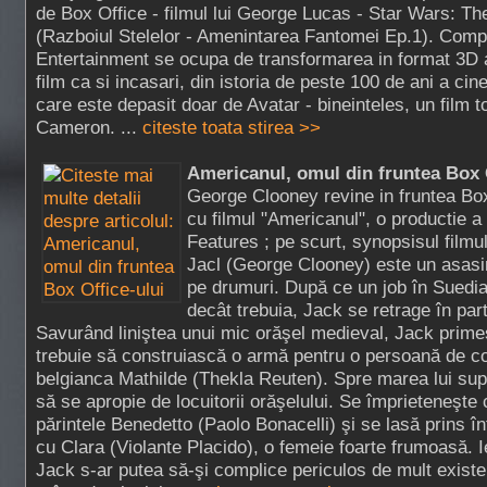
de Box Office - filmul lui George Lucas - Star Wars: 
(Razboiul Stelelor - Amenintarea Fantomei Ep.1). Comp
Entertainment se ocupa de transformarea in format 3D a
film ca si incasari, din istoria de peste 100 de ani a cin
care este depasit doar de Avatar - bineinteles, un film t
Cameron. ...
citeste toata stirea >>
Americanul, omul din fruntea Box 
George Clooney revine in fruntea Box
cu filmul "Americanul", o productie a
Features ; pe scurt, synopsisul filmu
Jacl (George Clooney) este un asasin
pe drumuri. După ce un job în Suedia
decât trebuia, Jack se retrage în parte
Savurând liniştea unui mic orăşel medieval, Jack prime
trebuie să construiască o armă pentru o persoană de co
belgianca Mathilde (Thekla Reuten). Spre marea lui sup
să se apropie de locuitorii orăşelului. Se împrieteneşte c
părintele Benedetto (Paolo Bonacelli) şi se lasă prins în
cu Clara (Violante Placido), o femeie foarte frumoasă. I
Jack s-ar putea să-şi complice periculos de mult existe