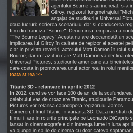
agentului Bourne s-au incheiat, s-a i
Gilroy, regizorul lungmetrajului "Mich
angajat de studiourile Universal Pict
doua lucruri: scrierea scenariului dar si conducerea regi
film din franciza "Bourne". Denumirea temporara a noul
"The Bourne Legacy".Acesta nu are deocamdată un scen
implicarea lui Gilroy în calitate de regizor al acestei p
clar in privinta revenirii actorului Matt Damon în rolul 
Bourne, dar in cazul in care Matt Damon va declina ofer
Universal Pictures, studiourile americane au bineintele
care costa in promovarea unui actor nou in rolul mentio
toata stirea >>
Titanic 3D - relansare in aprilie 2012
In 2012, cand se vor face 100 de ani de la scufundarea
celebrului vas de croaziere Titanic, studiourile Paramou
Pictures vor relansa capodopera regizorului James
Cameron, filmul Titanic in varianta 3D. Daca nu stiati de
filmul ii are in rolurile principale pe Leonardo DiCaprio s
lansat in cinematografele din intreaga lume in luna april
va ajunge in salile de cinema cu doar cateva saptamani