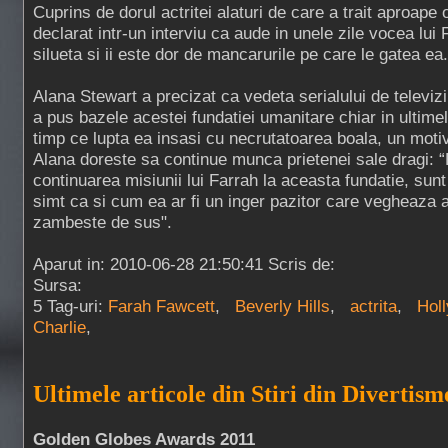
Cuprins de dorul actritei alaturi de care a trait aproape
declarat intr-un interviu ca aude in unele zile vocea lui
silueta si ii este dor de mancarurile pe care le gatea ea.
Alana Stewart a precizat ca vedeta serialului de televiz
a pus bazele acestei fundatiei umanitare chiar in ultimele 
timp ce lupta ea insasi cu necrutatoarea boala, un motiv
Alana doreste sa continue munca prietenei sale dragi: “
continuarea misiunii lui Farrah la aceasta fundatie, sun
simt ca si cum ea ar fi un inger pazitor care vegheaza
zambeste de sus".
Aparut in: 2010-06-28 21:50:41 Scris de:
Sursa:
5 Tag-uri:
Farah Fawcett
,
Beverly Hills
,
actrita
,
Hol
Charlie
,
Ultimele articole din Stiri din Divertism
Golden Globes Awards 2011