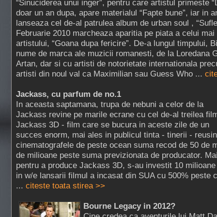
“Sinuciderea unui inger”, pentru care artistul primeste “
doar un an dupa, apare materialul “Fapte bune”, iar in a
lanseaza cel de-al patrulea album de urban soul , “Sufle
Februarie 2010 marcheaza aparitia pe piata a celui mai
artistului, “Goana dupa fericire”. De-a lungul timpului, B
nume de marca ale muzicii romanesti, de la Loredana G
Artan, dar si cu artisti de notorietate internationala pr
artisti din noul val ca Maximilian sau Guess Who ...
cit
Jackass, cu parfum de no.1
In aceasta saptamana, trupa de nebuni a celor de la
Jackass revine pe marile ecrane cu cel de-al treilea fil
Jackass 3D - film care se bucura in aceste zile de un
succes enorm, mai ales in publicul tinta - tinerii - reus
cinematografele de peste ocean suma recod de 50 de m
de milioane peste suma previzionata de producator. Mai
pentru a produce Jackass 3D, s-au investit 10 milioane
in w/e lansarii filmul a incasat din SUA cu 500% peste c
...
citeste toata stirea >>
Bourne Legacy in 2012?
Cine credea ca aventurile lui Matt D