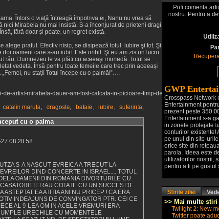
Poti comenta arti
nostru. Pentru a d
 mama. Întors o viaţă întreagă împotriva ei, Nanu nu vrea să
că nici Mirabela nu mai insistă. S-a înconjurat de prieteni dragi
 Însă, fără doar şi poate, un regret există.
Utiliz
 alege praful. Efectiv nisip, se disipează totul. Iubire şi tot. Şi
Pa
e doi oameni care s-au iubit. Este oribil. Şi eu am zis un lucru:
Recupera
ut rău, Dumnezeu le va plăti cu aceeaşi monedă. Totul se
pletat vedeta. Însă pentru toate femeile care trec prin aceeaşi
t. „Femei, nu staţi! Totul începe cu o palmă!”….
GWP Entertai
i-de-artist-mirabela-dauer-am-fost-calcata-in-picioare-timp-de-
Crosspass Network 
Entertainment pentru 
,
catalin maruta
,
dragoste
,
bataie
,
iubire
,
suferinta
,
prezent peste 350.000
Entertainment s-a ga
 inceput cu o palma
in zonele protejate tu
conturilor existente! 
pe unul din site-uril
-27 08:28:58
orice site din retea
parola. Ideea este de
utilizatorilor nostrii
UTZA S-A NASCUT EVREICA A TRECUT LA
pentru a fi pe gustul s
EVREILOR DIND CONCERTE IN ISRAEL.... TOTUL
U DELA OAMENII DIN ROMANIA DIVORTURILE CU
L CASATORIEI ERAU COTATE CU UN SUCCES DE
 ASTEPTAT EA ATITIA ANI NU PRICEP ! CA ERA
Stirile zilei
Vede
OTIV INDEAJUNS DE CONVINGATOR PTR. CEI CE
>> Mai multe stiri
IECE AL 9-LEA OM IN ACELE VREMURI ERA
Twilight 2: New mo
SA NE UMPLE URECHILE CU MOMENTELE
Twitter poate aduc