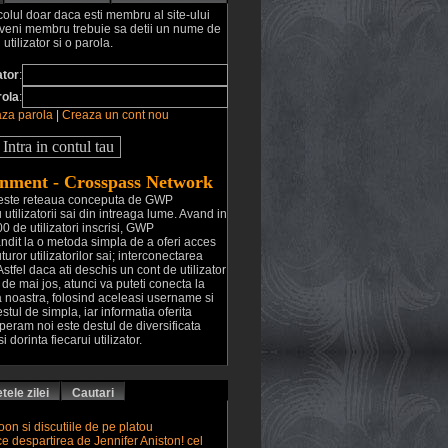
colul doar daca esti membru al site-ului
eveni membru trebuie sa detii un nume de
utilizator si o parola.
ator
:
rola
:
za parola
|
Creaza un cont nou
nment - Crosspass Network
este reteaua conceputa de GWP
utilizatorii sai din intreaga lume. Avand in
 de utilizatori inscrisi, GWP
ndit la o metoda simpla de a oferi acces
turor utilizatorilor sai; interconectarea
Astfel daca ati deschis un cont de utilizator
e de mai jos, atunci va puteti conecta la
ua noastra, folosind aceleasi username si
stul de simpla, iar informatia oferita
, speram noi este destul de diversificata
i dorinta fiecarui utilizator.
tele zilei
Cautari
on si discutiile de pe platou
e despartirea de Jennifer Aniston! cel