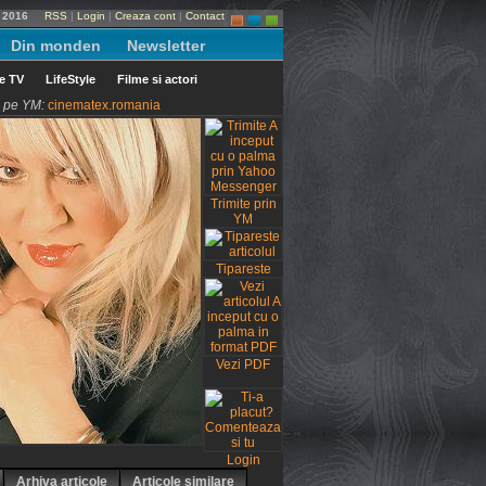
e 2016
RSS
|
Login
|
Creaza cont
|
Contact
Din monden
Newsletter
le TV
LifeStyle
Filme si actori
ni pe YM:
cinematex.romania
Trimite prin
YM
Tipareste
Vezi PDF
Login
Arhiva articole
Articole similare