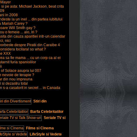
n Mayer
si pe asta: Michael Jackson, beat crita
009
ani in 2008
este la un inel ... din partea iubitului
a Mariah Carey ?
e oare Will Smith gay ?
u o femeie ... alo, Iri ?
ita din cauza aparitiei intr-un calendar
ci, nici
orbeste despre Piratii din Caraibe 4
onsidera tocilara! so what ?
lme XXX
a sa fie mama ... cu un corp ca al ei
arnit furia spaniolilor
ii
of Solace asupra lui 007
e nevoie de terapie ?
ar din nou impreuna
i si dezastru total
 s-a casatorit in secret ... in Canada
Stiri din
Barfa Celebritatilor
Seriale TV si
Filme si Cinema
LifeStyle si Vedete