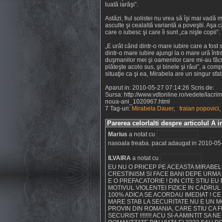
luată iarăşi”.
Astăzi, fiul solistei nu vrea să îşi mai vadă
asculte şi cealaltă variantă a poveştii. Aşa 
care o iubesc şi care îi sunt „ca nişte copii”.
„E urât când dintr-o mare iubire care a fost se
dintr-o mare iubire ajungi la o mare ură într
duşmanilor mei şi oamenilor care mi-au făc
plăteşte acolo sus, şi binele şi răul”, a com
situaţie ca şi ea, Mirabela are un singur sfa
Aparut in: 2010-05-27 07:14:26 Scris de:
Sursa: http://www.vdtonline.ro/vedete/lacrim
noua-ani_1020967.html
7 Tag-uri:
Mirabela Dauer
,
traian popovici
Parerea celorlalti despre articolul A
Marius
a notat cu
nasoala treaba. pacat adaugat in 2010-05
ILVAIRA
a notat cu
EU NU O PRICEP PE ACEASTA MIRABEL
CRESTINISM SI FACE BANI DEPE URMA 
E O PREFACATORIE ! DIN CITE STIU E
MOTIVUL VIOLENTEI FIZICE IN CADRU
100% ADICA SE ACORDAU IMEDIAT ! CE A
MARE STAB LA SECURITATE NU E UN M
PROVIN DIN ROMANIA, CARE STIU CA F
SECURIST !!!!!!!! ACU SI-A AMINTIT 