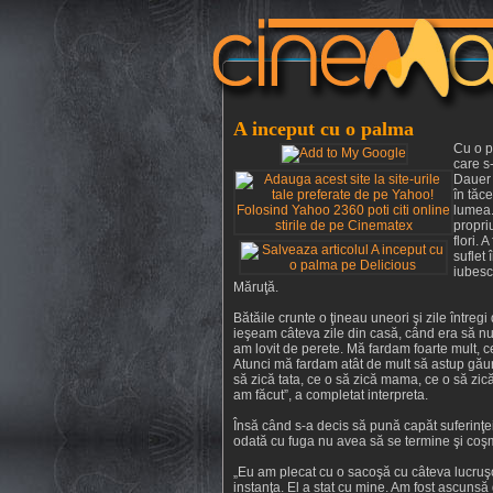
A inceput cu o palma
Cu o p
care s-
Dauer a
în tăc
lumea. 
propri
flori.
suflet
iubesc
Măruţă.
Bătăile crunte o ţineau uneori şi zile între
ieşeam câteva zile din casă, când era să n
am lovit de perete. Mă fardam foarte mult,
Atunci mă fardam atât de mult să astup gău
să zică tata, ce o să zică mama, ce o să zic
am făcut”, a completat interpreta.
Însă când s-a decis să pună capăt suferinţei 
odată cu fuga nu avea să se termine şi coş
„Eu am plecat cu o sacoşă cu câteva lucruşoa
instanţa. El a stat cu mine. Am fost ascunsă