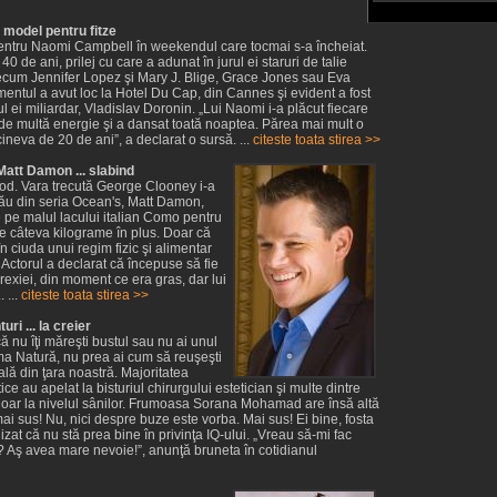
model pentru fitze
entru Naomi Campbell în weekendul care tocmai s-a încheiat.
40 de ani, prilej cu care a adunat în jurul ei staruri de talie
recum Jennifer Lopez şi Mary J. Blige, Grace Jones sau Eva
entul a avut loc la Hotel Du Cap, din Cannes şi evident a fost
ul ei miliardar, Vladislav Doronin. „Lui Naomi i-a plăcut fiecare
 de multă energie şi a dansat toată noaptea. Părea mai mult o
ineva de 20 de ani”, a declarat o sursă. ...
citeste toata stirea >>
att Damon ... slabind
d. Vara trecută George Clooney i-a
său din seria Ocean's, Matt Damon,
e pe malul lacului italian Como pentru
e câteva kilograme în plus. Doar că
n ciuda unui regim fizic şi alimentar
 Actorul a declarat că începuse să fie
exiei, din moment ce era gras, dar lui
 ...
citeste toata stirea >>
ri ... la creier
că nu îţi măreşti bustul sau nu ai unul
a Natură, nu prea ai cum să reuşeşti
ală din ţara noastră. Majoritatea
ice au apelat la bisturiul chirurgului estetician şi multe dintre
 doar la nivelul sânilor. Frumoasa Sorana Mohamad are însă altă
i sus! Nu, nici despre buze este vorba. Mai sus! Ei bine, fosta
zat că nu stă prea bine în privinţa IQ-ului. „Vreau să-mi fac
? Aş avea mare nevoie!”, anunţă bruneta în cotidianul