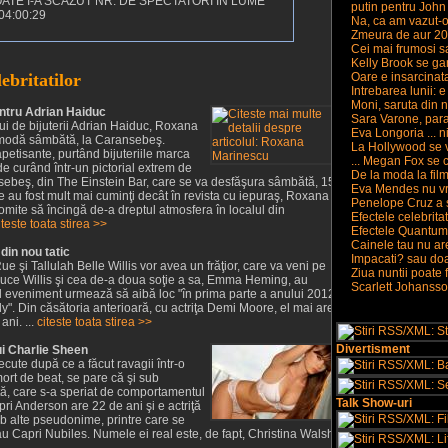
OATE I-A SCAZUT NR. DE SPECTATORI IN LUME
putin pentru Joh
04:00:29
Na, ca am vazut-o 
Zmeura de aur 2
Cei mai frumosi s
Kelly Brook se gand
ebritatilor
Oare e insarcinat
Intrebarea lunii: 
Moni, saruta din no
ntru Adrian Haiduc
Sara Varone, paras
ui de bijuterii Adrian Haiduc, Roxana
Eva Longoria ... ni
 modă sâmbătă, la Caransebeş.
La Hollywood se v
apetisante, purtând bijuteriile marca
... Megan Fox se c
e curând într-un pictorial extrem de
De la moda la fi
ebeş, din The Einstein Bar, care se va desfăşura sâmbătă, 15
Eva Mendes nu vre
e au fost mult mai cuminţi decât în revista cu iepuraş, Roxana
Penelope Cruz a st
mite să încingă de-a dreptul atmosfera în localul din
Efectele celebritat
iteste toata stirea >>
Efectele Quantum 
Cainele tau nu ar
 din nou tatic
Impacati? sau do
 şi Tallulah Belle Willis vor avea un frăţior, care va veni pe
Ziua nuntii poate f
Bruce Willis şi cea de-a doua soţie a sa, Emma Heming, au
Scarlett Johansson
ul eveniment urmează să aibă loc "în prima parte a anului 2012",
". Din căsătoria anterioară, cu actriţa Demi Moore, el mai are
ani. ...
citeste toata stirea >>
Divertisment
ui Charlie Sheen
recute după ce a făcut ravagii într-o
rt de beat, se pare că şi sub
uată, care s-a speriat de comportamentul
Talk Show-uri
Capri Anderson are 22 de ani şi e actriţă
ub alte pseudonime, printre care se
u Capri Nubiles. Numele ei real este, de fapt, Christina Walsh.