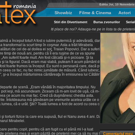
Editia Joi, 10 Noiembri
Showbiz
Filme & Cinema
Actori
Stiri din Divertisment
Bursa zvonurilor
Seria
Iti place de noi? Adauga-ne pe in lista ta de priete
almă a început totul! A fost o iubire puternică şi adevărată, dar
a transformat la scurt timp în coşmar. Asta a trăit Mirabela
lături de cel de-al doilea ei soţ, Traian Popovici. Dar a suferit
ere timp de nouă ani, pentru că îi era ruşine de ce va spune
„Am suferit foarte mult. Am fost călcată şi-n picioare. Şi la
u şi la figurat. Dacă eram mai slabă, puteam fi acum pământ de
 A fost foarte frumos la început. Eu sunt o persoană care, dacă pun
 în ceea ce fac, nu fac nimic jumătate de măsură. Când iubesc,
”, şi-a început mărturisirea cântăreaţa în emisiunea lui Cătălin
gi departe de scenă. „Eram vânătă în majoritatea timpului. Nu
u pot ieşi, mă ascundeam. Ziceam că m-am lovit de uşă, că m-
 ceea ce acum nu mai fac. Cred că duşmănesc chestia asta.
rile. Întotdeauna mă gândeam pe vremurile acelea urâte ce o
ă lumea, că e urât. Ştii? Toată lumea a fost de acord cu ceea ce
şi torturii fizice la care era supusă, fiul ei Nanu avea 4 ani. Dar
marul Mirabelei.
re pentru copil, pentru că am fugit cu el până mi l-a luat
 de prietena mea şi eram păzită de prietenii mei ca să nu mai fiu
Comentariul meu