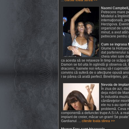
...
citeste toata stirea >>
Naomi Campbell, 
Petrecere mare p
Modelul a împlinit 
internaţională, p
Herzigova. Evenim
organizat de iubit
minut, a avut atât
petrecere pentru c
Cum se ingrasa M
Glume la Hollywoo
dat partenerului 
cheia vilei sale d
ca acesta să se relaxeze în timp ce scăpa d
Damon se tot uita în oglindă şi observa că, î
draconic, hainele noi refuzau să-l cuprindă!
convins că suferă de o afecţiune opusă anor
i se părea că arată perfect. Bineînţeles, gol...
Nevoia de implantu
În ziua de azi, da
deja mărit de Mam
în industria muzic
cântăreţelor miorit
ele nu s-au oprit
problemă. Ceva ma
componentă a defunctei trupe A.S.I.A. a reali
implant de creier, măcar un gram! Se poate
Gardianul. ...
citeste toata stirea >>