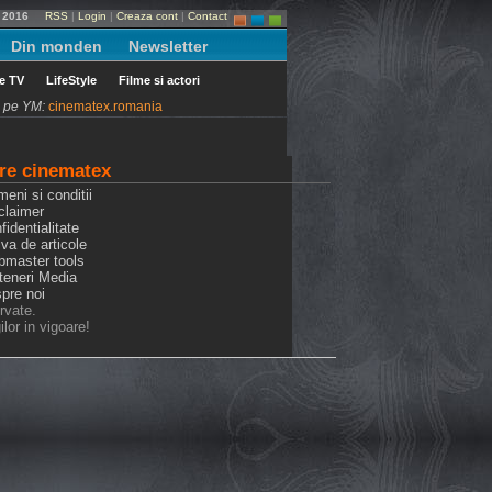
e 2016
RSS
|
Login
|
Creaza cont
|
Contact
Din monden
Newsletter
le TV
LifeStyle
Filme si actori
ni pe YM:
cinematex.romania
re cinematex
meni si conditii
claimer
fidentialitate
iva de articole
bmaster tools
rteneri Media
spre noi
rvate.
lor in vigoare!