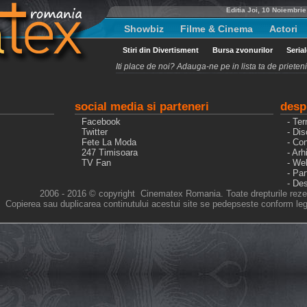
Editia Joi, 10 Noiembri
Showbiz
Filme & Cinema
Actori
Stiri din Divertisment
Bursa zvonurilor
Seria
Iti place de noi? Adauga-ne pe in lista ta de priete
social media si parteneri
desp
Facebook
- Ter
Twitter
- Dis
Fete La Moda
- Con
247 Timisoara
- Arh
TV Fan
- We
- Pa
- De
2006 - 2016 © copyright Cinematex Romania. Toate drepturile reze
Copierea sau duplicarea continutului acestui site se pedepseste conform legi