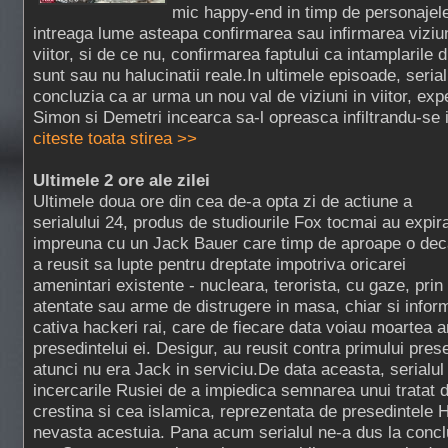
mic happy-end in timp de personajele 
intreaga lume asteapa confirmarea sau infirmarea viziun
viitor, si de ce nu, confirmarea faptului ca intamplarile
sunt sau nu halucinatii reale.In ultimele episoade, serial
concluzia ca ar urma un nou val de viziuni in viitor, ex
Simon si Demetri incearca sa-l opreasca infiltrandu-se 
citeste toata stirea >>
Ultimele 2 ore ale zilei
Ultimele doua ore din cea de-a opta zi de actiune a
serialului 24, produs de studiourile Fox tocmai au expira
impreuna cu un Jack Bauer care timp de aproape o de
a reusit sa lupte pentru dreptate impotriva oricarei
amenintari existente - nucleara, terorista, cu gaze, prin
atentate sau arme de distrugere in masa, chiar si info
cativa hackeri rai, care de fiecare data voiau moartea a
presedintelui ei. Desigur, au reusit contra primului pres
atunci nu era Jack in serviciu.De data aceasta, serialul
incercarile Rusiei de a impiedica semnarea unui tratat 
crestina si cea islamica, reprezentata de presedintele H
nevasta acestuia. Pana acum serialul ne-a dus la concl