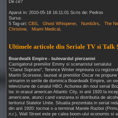
De ce?
Aparut in: 2010-05-18 16:11:01 Scris de: Pedros
Sursa:
5 Tag-uri:
CBS
,
Ghost Whisperer
,
Numb3rs
,
The Ne
Christine
,
Miami Medical
,
Ultimele articole din Seriale TV si Talk
Boardwalk Empire - bulevardul pierzaniei
Castigatorul premiilor Emmy si scenaristul serialului
"Clanul Soprano", Terence Winter impreuna cu regizoru
Martin Scorsese, laureat al premiilor Oscar ne propune
urmarim in serile de duminica Boardwalk Empire, un ser
televiziune de canalul HBO. Actiunea din noul serial B
loc in orasul american Atlantic City, in anii 1920 la incep
americane, atunci cand vanzarea si distributia de alcoho
teritoriul Statelor Unite. Situatia prezentata in serial r
din anii 1920: tocmai s-a terminat Marele Razboi (Prim
n.r.), Wall Street este pe calea boom-ului economis si a