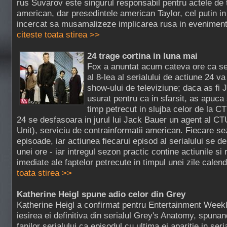
rus Suvarov este singurul responsabil pentru actele de
american, dar presedintele american Taylor, cel putin in
incercat sa musamalizeze implicarea rusa in evenimente
citeste toata stirea >>
24 trage cortina in luna mai
Fox a anuntat acum cateva ore ca se
al 8-lea al serialului de actiune 24 va 
show-ului de televiziune; daca as fi 
usurat pentru ca in sfarsit, as apuc
timp petrecut in slujba celor de la CT
24 se desfasoara in jurul lui Jack Bauer un agent al CT
Unit), serviciu de contrainformatii american. Fiecare s
episoade, iar actiunea fiecarui episod al serialului se d
unei ore - iar intregul sezon practic contine actiunile si
imediate ale faptelor petrecute in timpul unei zile calend
toata stirea >>
Katherine Heigl spune adio celor din Grey
Katherine Heigl a confirmat pentru Entertainment Week
iesirea ei definitiva din serialul Grey's Anatomy, spunan
fanilor serialului ca episodul cu ultima ei aparitie in seri