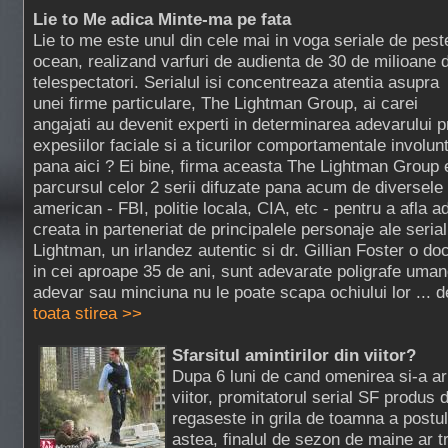
Lie to Me adica Minte-ma pe fata
Lie to me este unul din cele mai in voga seriale de pest
ocean, realizand varfuri de audienta de 30 de milioane 
telespectatori. Serialul isi concentreaza atentia asupra
unei firme particulare, The Lightman Group, ai carei
angajati au devenit experti in determinarea adevarului p
expesiilor faciale si a ticurilor comportamentale involun
pana aici ? Ei bine, firma aceasta The Lightman Group 
parcursul celor 2 serii difuzate pana acum de diversele in
american - FBI, politie locala, CIA, etc - pentru a afla a
creata in parteneriat de principalele personaje ale serial
Lightman, un irlandez autentic si dr. Gillian Foster o do
in cei aproape 35 de ani, sunt adevarate poligrafe uman
adevar sau minciuna nu le poate scapa ochiului lor ... de
toata stirea >>
Sfarsitul amintirilor din viitor?
Dupa 6 luni de cand omenirea si-a aru
viitor, promitatorul serial SF produs
regaseste in grila de toamna a postu
astea, finalul de sezon de maine ar t