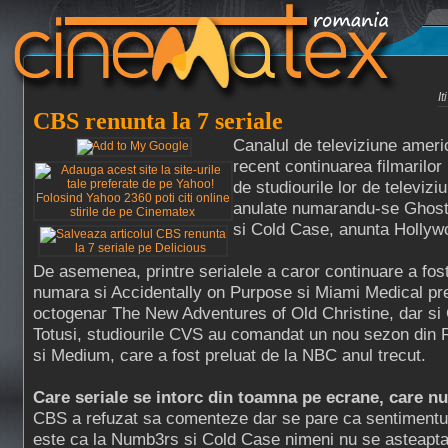
I
CBS renunta la 7 seriale
Canalul de televiziune amer
recent continuarea filmarilor
de studiourile lor de televiziu
anulate numarandu-se Ghos
si Cold Case, anunta Hollyw
De asemenea, printre serialele a caror continuare a fo
numara si Accidentally on Purpose si Miami Medical pr
octogenar The New Adventures of Old Christine, dar si
Totusi, studiourile CVS au comandat un nou sezon din
si Medium, care a fost preluat de la NBC anul trecut.
Care seriale se intorc din toamna pe ecrane, care nu
CBS a refuzat sa comenteze dar se pare ca sentimentul 
este ca la Numb3rs si Cold Case nimeni nu se asteapta 