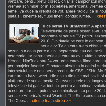
vanzare, pentru pretul corect, chiar si campionatul mond
vremea schimbarilor in societatea americana, vremea
femeii va duce la dreptul de vot, apare radioul ca si n
piata si, bineinteles, "lupii tineri" conduc lumea. ...
cites
Tu ce serial TV urmaresti? A aparu
Televiziunile de peste ocean si-au stab
programe si seriale TV pentru sezon
2010. Din datele pe care le detinem,
serialelor TV cu care n-am obisnuit d
sezon in a doua parte a lunii septembrie sau cel tarziu i
octombrie, iar pentru serialele care au avut ultimul sez
Heroes, Nip/Tuck sau 24 vor urma cateva filme care sa
personajelor favorite. O noutate absoluta in cadrul serial
internetului este noul serial produs de CBS - "Shit! My 
care are la baza tweet-urile unuia din cele mai hazlii si
platforma de social media. Cateva din cele mai longeviv
televiziune isi gasesc idei noi pentru a continua evolutia
acest an - iar aici putem sa nominalizam cu peste 20 de
serialele America's Most Wanted, The Simpsons sau celeb
The Cops. ...
citeste toata stirea >>