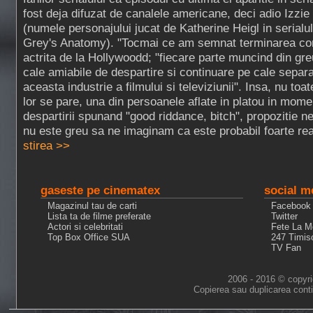
fost deja difuzat de canalele americane, deci adio Izzie
(numele personajului jucat de Katherine Heigl in serialul
Grey's Anatomy). "Tocmai ce am semnat terminarea con
actrita de la Hollywoodd; "fiecare parte muncind din gre
cale amiabile de despartire si continuare pe cale separata
aceasta industrie a filmului si televiziunii". Insa, nu toat
lor se pare, una din persoanele aflate in platou in mome
despartirii spunand "good riddance, bitch", propozitie n
nu este greu sa ne imaginam ca este probabil foarte rea
stirea >>
gaseste pe cinematex
social m
Magazinul tau de carti
Facebook
Lista ta de filme preferate
Twitter
Actori si celebritati
Fete La M
Top Box Office SUA
247 Timis
TV Fan
2006 - 2016 © copyri
Copierea sau duplicarea conti