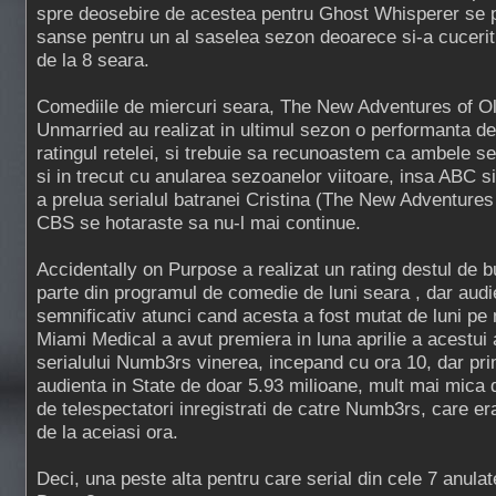
spre deosebire de acestea pentru Ghost Whisperer se 
sanse pentru un al saselea sezon deoarece si-a cucerit s
de la 8 seara.
Comediile de miercuri seara, The New Adventures of Ol
Unmarried au realizat in ultimul sezon o performanta d
ratingul retelei, si trebuie sa recunoastem ca ambele se
si in trecut cu anularea sezoanelor viitoare, insa ABC si
a prelua serialul batranei Cristina (The New Adventures
CBS se hotaraste sa nu-l mai continue.
Accidentally on Purpose a realizat un rating destul de b
parte din programul de comedie de luni seara , dar audi
semnificativ atunci cand acesta a fost mutat de luni pe 
Miami Medical a avut premiera in luna aprilie a acestui a
serialului Numb3rs vinerea, incepand cu ora 10, dar pri
audienta in State de doar 5.93 milioane, mult mai mica 
de telespectatori inregistrati de catre Numb3rs, care era
de la aceiasi ora.
Deci, una peste alta pentru care serial din cele 7 anula