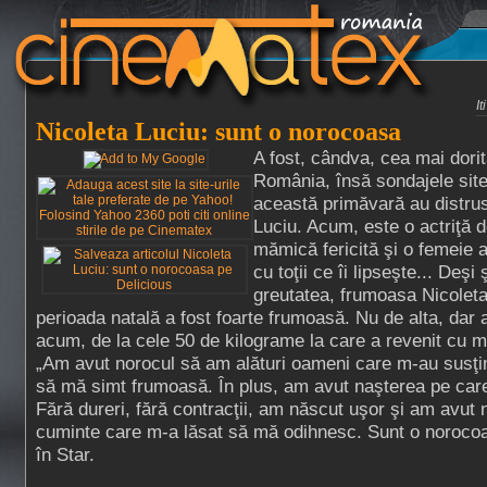
I
Nicoleta Luciu: sunt o norocoasa
A fost, cândva, cea mai dori
România, însă sondajele site
această primăvară au distrus
Luciu. Acum, este o actriţă d
mămică fericită şi o femeie 
cu toţii ce îi lipseşte... Deşi
greutatea, frumoasa Nicoleta
perioada natală a fost foarte frumoasă. Nu de alta, dar a
acum, de la cele 50 de kilograme la care a revenit cu m
„Am avut norocul să am alături oameni care m-au susţi
să mă simt frumoasă. În plus, am avut naşterea pe car
Fără dureri, fără contracţii, am născut uşor şi am avut 
cuminte care m-a lăsat să mă odihnesc. Sunt o norocoa
în Star.