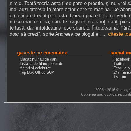
nimic. Toată teoria asta ţi se pare o prostie, şi nu vrei s
mai auzi altceva în afara celor care te macină. De acor
cu toţii am trecut prin asta. Uneori poate fi ca un vertij 
nu se mai termină, care te trage în jos, simţi că îţi pierzi
te lasă, dar întotdeauna iese soarele. Întotdeauna! Fără
doar să crezi”, scrie Andreea pe blogul ei. ...
citeste to
gaseste pe cinematex
social m
Magazinul tau de carti
Facebook
Lista ta de filme preferate
Twitter
Actori si celebritati
Fete La M
Top Box Office SUA
247 Timis
TV Fan
2006 - 2016 © copyri
Copierea sau duplicarea conti