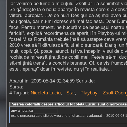
Iar venirea pe lume a micuţului Zsolt Jr i-a schimbat vi
Se gândeşte la o nouă apariţie în revista care s-a cons
viitorul apropiat. „De ce nu?! Desigur că aş mai avea p
nou goală, dar nu-mi doresc să mai fac asta. Doar Dum
face. Pentru moment, ne bucurăm de bebeluşul nostru ş
fericiţi”, explică recordmena de apariţii în Playboy-ul mio
fostei Miss România trebuie însă să aştepte ceva vrem
2010 vrea să îi dăruiască fiului ei o surioară. Dar şi un f
mulţi copii. Şi, poate, atunci, îşi va îndeplini visul de o
rochia de mireasă ţinută de copiii mei. Fetele să-mi ducă
să-mi ţintă trena”, a conchis bruneta. Of, ce vis frumos
este „iepuraş” doar în reviste, nu şi în realitate...
Aparut in: 2009-05-14 02:34:59 Scris de:
Sursa:
4 Tag-uri:
Nicoleta Luciu
,
Star
,
Playboy
,
Zsolt Cser
Parerea celorlalti despre articolul Nicoleta Luciu: sunt o norocoas
any
a notat cu
esti o persoana care stie ce vrea tine-o tot asa any adaugat in 2010-06-03 