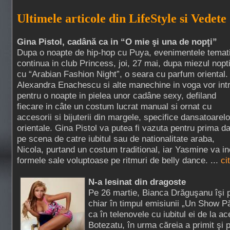
Ultimele articole din LifeStyle si Vedete
Gina Pistol, cadână ca in “O mie şi una de nopţi”
Dupa o noapte de hip-hop cu Puya, evenimentele temat
continua in club Princess, joi, 27 mai, dupa miezul nopti
cu “Arabian Fashion Night”, o seara cu parfum oriental.
Alexandra Enachescu si alte manechine in voga vor int
pentru o noapte in pielea unor cadâne sexy, defiland
fiecare in câte un costum lucrat manual si ornat cu
accesorii si bijuterii din margele, specifice dansatoarelo
orientale. Gina Pistol va putea fi vazuta pentru prima d
pe scena de catre iubitul sau de nationalitate araba,
Nicola, purtand un costum traditional, iar Yasmine va i
formele sale voluptoase pe ritmuri de belly dance. ...
ci
N-a lesinat din dragoste
Pe 26 martie, Bianca Drăguşanu îşi 
chiar în timpul emisiunii „Un Show P
ca în telenovele cu iubitul ei de la a
Botezatu, în urma căreia a primit şi pa