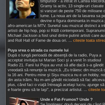
timpurilor - a intrat in Cartea Recordu
Gramy la activ, 13 single-uri clasate 
si vanzari de peste 750 de milioane 
lume. La noua ani de la lasarea sa p
devine o figura dominanta in muzica p
afro-american la MTV. Sunetul sau muzical distinct a in
artisti de hip hop, pop si R&B contemporani. Supranumit
Michael Jackson a fost unul dintre putinii artisti care a
and Roll Hall of Fame de doua ori. ...
citeste toata stire
Puya vrea o strada cu numele lui
După o lungă perioadă de absenţă de la radio, Puya a
acceptat invitaţia lui Marian Soci şi a venit în studioul
Radio 21. Fanii lui Puya au vrut să afle dacă s-a gândit
vreodată să renunţe la muzică. „Eu trăiesc din muzică 
la 16 ani. Pentru mine şi Sişu muzica nu e un hobby, no
din asta trăim. Nu m-am gândit niciodată să fac altceva.
plus, când faci o viaţă întreagă acelaşi lucru, ajunge să 
e foarte greu să te laşi”, a precizat artistul. ...
citeste t
Unde e Fat-Frumos? Unde ?
Se împlinesc două decenii de când