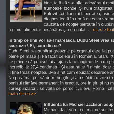
bine, iată că s-a aflat adevăratul moti
frumoasei blonde. Şi nu e dragostea 
Potrivit cotidianului Libertatea, asist
diagnosticată în urmă cu ceva vreme
cauzată de nopţile pierdute în clubur
regimul alimentar nesănătos şi neregulat. ...
citeste toa
In timp ce unii vor sa-l mareasca, Dudu Steel vrea s
scurteze ! Ei, cum din ce?
Dudu Steel s-a supărat groaznic pe organul care i-a pu
pâine pe masă şi l-a făcut celebru în România. Starul 
se plânge că penisul lui a ajuns la o lungime de-a drept
incredibilă: 27,4 centimetri. Şi asta nu ar fi nimic, doar 
îl ţine treaz noaptea. „Mă simt cam epuizat deoarece a
Nu prea mai pot să dorm nopţile şi am slăbit cu vreo tr
penisul rămâne permanent în erecţie, ore în şir, şi nu m
corespunzător”, se vaită cel poreclit „Elevul Porno”, cita
toata stirea >>
Influenta lui Michael Jackson asup
Michael Jackson - cel mai de succe