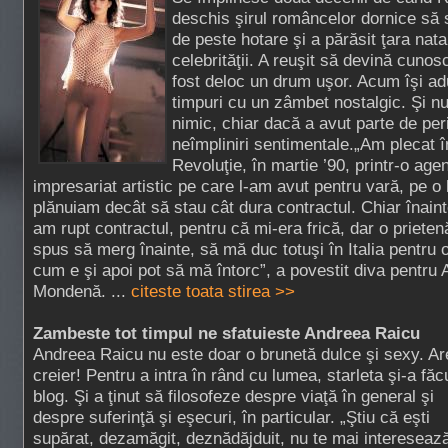
deschis şirul româncelor dornice să 
de peste hotare şi a părăsit ţara nata
celebrităţii. A reuşit să devină cunosc
fost deloc un drum uşor. Acum îşi a
timpuri cu un zâmbet nostalgic. Şi n
nimic, chiar dacă a avut parte de per
neîmpliniri sentimentale.„Am plecat î
Revoluţie, în martie ’90, printr-o age
impresariat artistic pe care l-am avut pentru vară, pe o 
plănuiam decât să stau cât dura contractul. Chiar înain
am rupt contractul, pentru că mi-era frică, dar o prieten
spus să merg înainte, să mă duc totuşi în Italia pentru o
cum e şi apoi pot să mă întorc”, a povestit diva pentru
Mondenă. ...
citeste toata stirea >>
Zambeste tot timpul ne sfatuieste Andreea Raicu
Andreea Raicu nu este doar o brunetă dulce şi sexy. Ar
creier! Pentru a intra în rând cu lumea, starleta şi-a făc
blog. Şi a ţinut să filosofeze despre viaţă în general şi
despre suferinţă şi eşecuri, în particular. „Ştiu că eşti
supărat, dezamăgit, deznădăjduit, nu te mai intereseaz