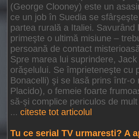
(George Clooney) este un asasin
ce un job în Suedia se sfârşeşte
partea rurală a Italiei. Savurând
primeşte o ultimă misiune – tre
persoană de contact misterioasă
Spre marea lui suprindere, Jack 
orăşelului. Se împrieteneşte cu p
Bonacelli) şi se lasă prins într-o
Placido), o femeie foarte frumoas
să-şi complice periculos de mult 
...
citeste tot articolul
Tu ce serial TV urmaresti? A 