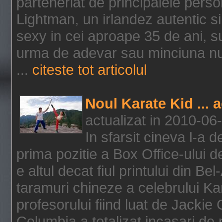
parteneriat de principalele person
Lightman, un irlandez autentic si 
sexy in cei aproape 35 de ani, s
urma de adevar sau minciuna nu l
...
citeste tot articolul
Noul Karate Kid ... 
actualizat in 2010-06
In sfarsit cineva l-a
prima pozitie a Box Office-ului de
e altul decat fiul printului din Be
taramuri chineze a celebrului Kar
profesorului fiind luat de Jackie
Columbia a totalizat incasari de