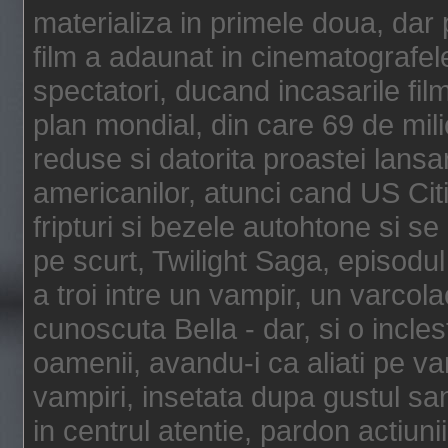
materializa in primele doua, dar p
film a adaunat in cinematografel
spectatori, ducand incasarile fi
plan mondial, din care 69 de mili
reduse si datorita proastei lansar
americanilor, atunci cand US Cit
fripturi si bezele autohtone si se
pe scurt, Twilight Saga, episod
a troi intre un vampir, un varcola
cunoscuta Bella - dar, si o incles
oamenii, avandu-i ca aliati pe va
vampiri, insetata dupa gustul san
in centrul atentie, pardon actiunii,