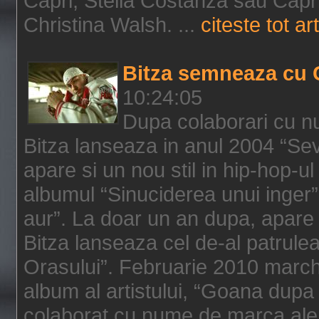
Capri, Stella Costanza sau Capri
Christina Walsh. ...
citeste tot art
Bitza semneaza cu 
10:24:05
Dupa colaborari cu n
Bitza lanseaza in anul 2004 “Sev
apare si un nou stil in hip-hop-u
albumul “Sinuciderea unui inger”,
aur”. La doar un an dupa, apare 
Bitza lanseaza cel de-al patrulea
Orasului”. Februarie 2010 marche
album al artistului, “Goana dupa f
colaborat cu nume de marca ale 