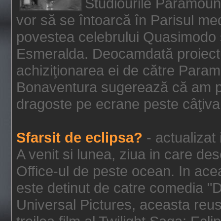
Studiourile Paramoun
vor să se întoarcă în Parisul me
povestea celebrului Quasimodo şi
Esmeralda. Deocamdată proiectu
achiziţionarea ei de către Param
Bonaventura sugerează că am p
dragoste pe ecrane peste câţiva 
Sfarsit de eclipsa?
- actualizat
A venit si lunea, ziua in care des
Office-ul de peste ocean. In ac
este detinut de catre comedia "
Universal Pictures, aceasta reus