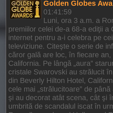
Golden Globes Awa
01:41:59
Luni, ora 3 a.m. a Ro
premiilor celei de-a 68-a ediţii a
internet pentru a-i celebra pe ce
televiziune. Citeşte o serie de i
căror gală are loc, în fiecare an,
California. Pe lângă „aura” star
cristale Swarovski au strălucit î
din Beverly Hilton Hotel, Califor
cele mai „strălucitoare” de până
şi au decorat atât scena, cât şi î
umbrită de scandalul iscat în urm