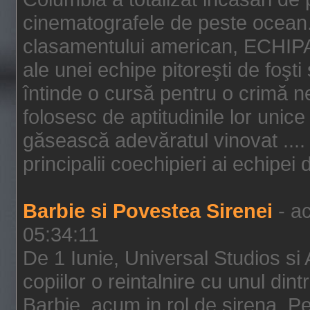
cinematografele de peste ocean.
clasamentului american, ECHIPA
ale unei echipe pitoreşti de foşti
întinde o cursă pentru o crimă n
folosesc de aptitudinile lor unic
găsească adevăratul vinovat .... 
principalii coechipieri ai echipei 
Barbie si Povestea Sirenei
- ac
05:34:11
De 1 Iunie, Universal Studios si
copiilor o reintalnire cu unul din
Barbie, acum in rol de sirena. Pei