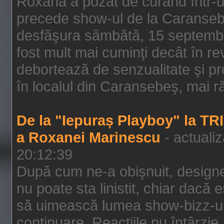
Roxana a pozat de curând într-u
precede show-ul de la Caransebe
desfăşura sâmbătă, 15 septembrie
fost mult mai cuminţi decât în r
debortează de senzualitate şi pr
în localul din Caransebeş, mai rău
De la "Iepuraș Playboy" la TR
a Roxanei Marinescu
- actuali
20:12:39
După cum ne-a obişnuit, designe
nu poate sta linistit, chiar dacă 
să uimească lumea show-bizz-ului
continuare. Reacţiile nu întârzie