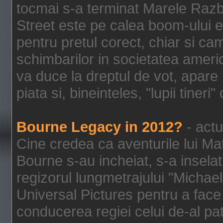
tocmai s-a terminat Marele Razbo
Street este pe calea boom-ului e
pentru pretul corect, chiar si c
schimbarilor in societatea ame
va duce la dreptul de vot, apare
piata si, bineinteles, "lupii tiner
Bourne Legacy in 2012?
- actu
Cine credea ca aventurile lui Ma
Bourne s-au incheiat, s-a inselat
regizorul lungmetrajului "Michael
Universal Pictures pentru a face 
conducerea regiei celui de-al pat