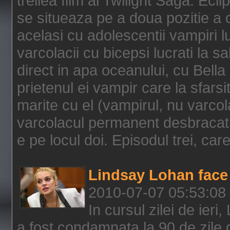
treilea film al Twilight Saga: Ec
se situeaza pe a doua pozitie a c
acelasi cu adolescentii vampiri lu
varcolacii cu bicepsi lucrati la s
direct in apa oceanului, cu Bell
prietenul ei vampir care la sfars
marite cu el (vampirul, nu varcol
varcolacul permanent desbracat 
e pe locul doi. Episodul trei, care
Lindsay Lohan face 
2010-07-07 05:53:08
In cursul zilei de ier
a fost condamnata la 90 de zile 