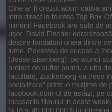
Cine ar fi crezut acum cativa an
intre direct in fruntea Top Box O
nimeni! Facebook are sute de mili
uşor. David Fincher ecranizează
despre fondatorii uneia dintre ce
lume. Povestea de succes a înc
(Jesse Eisenberg), pe atunci st
proiect de suflet pentru a uita de
facultate, Zuckerberg va trece i
socializare" printr-o mulţime de p
facebook.com-ul de astăzi, pe c
Incasarile filmului in acest wee
SUA si 45.000.000 $ in intreaga 