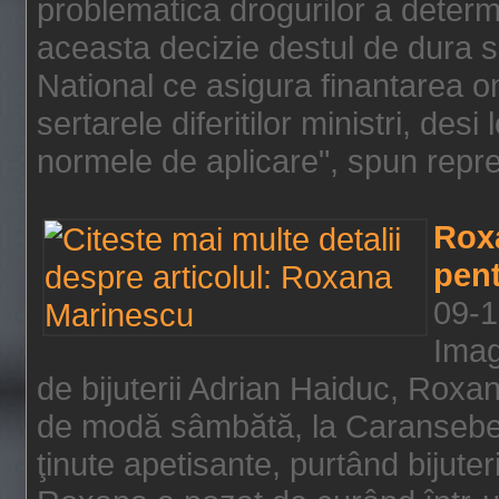
problematica drogurilor a determ
aceasta decizie destul de dura s
National ce asigura finantarea on
sertarele diferitilor ministri, des
normele de aplicare", spun repre
Rox
pent
09-1
Imag
de bijuterii Adrian Haiduc, Roxa
de modă sâmbătă, la Caransebeş
ţinute apetisante, purtând bijuter