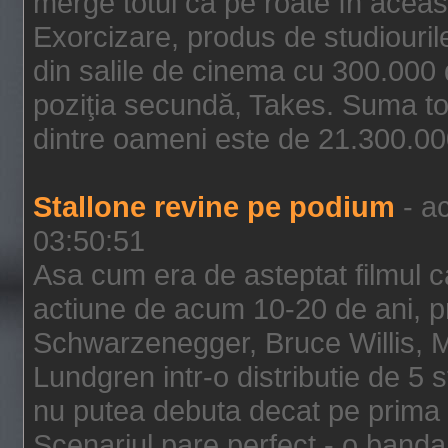
merge totul ca pe roate în aceas
Exorcizare, produs de studiouril
din salile de cinema cu 300.000 d
poziţia secundă, Takes. Suma to
dintre oameni este de 21.300.000
Stallone revine pe podium
- ac
03:50:51
Asa cum era de asteptat filmul ca
actiune de acum 10-20 de ani, p
Schwarzenegger, Bruce Willis, 
Lundgren intr-o distributie de 5 
nu putea debuta decat pe prima 
Scenariul pare perfect - o banda