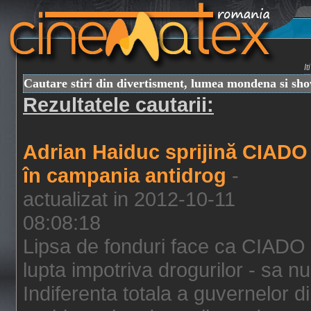
I
Cautare stiri din divertisment, lumea mondena si sh
Rezultatele cautarii:
Adrian Haiduc sprijină CIADO
în campania antidrog
-
actualizat in 2012-10-11
08:08:18
Lipsa de fonduri face ca CIADO 
lupta impotriva drogurilor - sa nu
Indiferenta totala a guvernelor d