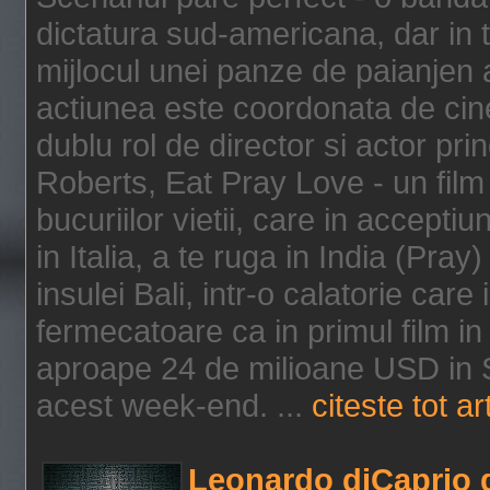
dictatura sud-americana, dar in t
mijlocul unei panze de paianjen a
actiunea este coordonata de cine
dublu rol de director si actor pri
Roberts, Eat Pray Love - un film
bucuriilor vietii, care in accepti
in Italia, a te ruga in India (Pra
insulei Bali, intr-o calatorie care 
fermecatoare ca in primul film in 
aproape 24 de milioane USD in S
acest week-end. ...
citeste tot ar
Leonardo diCaprio d