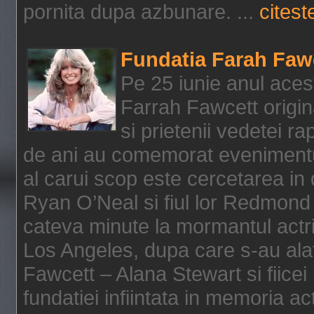
pornita dupa azbunare. ...
citeste
Fundatia Farah Faw
Pe 25 iunie anul acest
Farrah Fawcett origin
si prietenii vedetei r
de ani au comemorat evenimentul
al carui scop este cercetarea in
Ryan O’Neal si fiul lor Redmond
cateva minute la mormantul actri
Los Angeles, dupa care s-au alat
Fawcett – Alana Stewart si fiicei
fundatiei infiintata in memoria act