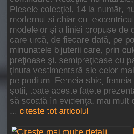
Piesele colecţiei, 14 la număr, n
modernul si chiar cu. excentricul.
modelelor şi a liniei propuse de
care urcă, de fiecare dată, pe p
minunatele bijuterii care, prin cu
preţioase şi. semipreţioase cu p
ţinuta vestimentară ale celor ma
pe podium. Femeia shic, femeia
şotii, toate aceste faţete prezent
să scoată în evidenţa, mai mult ca
...
citeste tot articolul