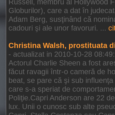
Russell, membru al Hollywood F
Globurilor), care a dat în judeca
Adam Berg, susţinând că nominal
cadouri şi ale unor favoruri. ...
ci
Christina Walsh, prostituata 
- actualizat in 2010-10-28 08:49
Actorul Charlie Sheen a fost ares
făcut ravagii într-o cameră de h
beat, se pare că şi sub influenţa 
care s-a speriat de comportamentu
Poliţie.Capri Anderson are 22 de 
lux. Unii o cunosc sub alte pseu