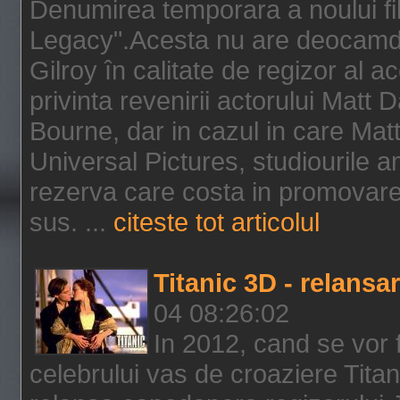
Denumirea temporara a noului f
Legacy".Acesta nu are deocamdat
Gilroy în calitate de regizor al a
privinta revenirii actorului Matt
Bourne, dar in cazul in care Mat
Universal Pictures, studiourile 
rezerva care costa in promovarea
sus. ...
citeste tot articolul
Titanic 3D - relansar
04 08:26:02
In 2012, cand se vor 
celebrului vas de croaziere Tita