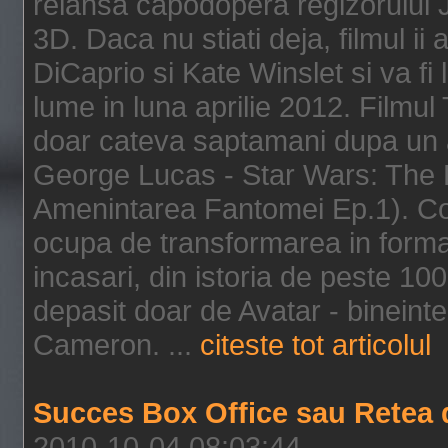
relansa capodopera regizorului J
3D. Daca nu stiati deja, filmul ii
DiCaprio si Kate Winslet si va fi
lume in luna aprilie 2012. Filmul
doar cateva saptamani dupa un al
George Lucas - Star Wars: The 
Amenintarea Fantomei Ep.1). Co
ocupa de transformarea in format 
incasari, din istoria de peste 10
depasit doar de Avatar - bineintel
Cameron. ...
citeste tot articolul
Succes Box Office sau Retea 
2010-10-04 08:03:44