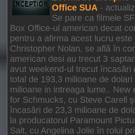
Office SUA
- actuali
Se pare ca filmele SF
Box Office-ul american decat com
pentru a afirma acest lucru este f
Christopher Nolan, se află în con
american desi au trecut 3 saptam
avut weekend-ul trecut încasări d
total de 193,3 milioane de dolari
milioane in intreaga lume.. New 
for Schmucks, cu Steve Carell şi 
încasări de 23,3 milioane de dola
la producatorul Paramount Pictur
Salt, cu Angelina Jolie în rolul 