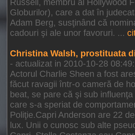
Russell, membru al Hollywood F
Globurilor), care a dat în judeca
Adam Berg, susţinând că nominal
cadouri şi ale unor favoruri. ...
ci
Christina Walsh, prostituata 
- actualizat in 2010-10-28 08:49
Actorul Charlie Sheen a fost ares
făcut ravagii într-o cameră de h
beat, se pare că şi sub influenţa 
care s-a speriat de comportamentu
Poliţie.Capri Anderson are 22 de 
lux. Unii o cunosc sub alte pseu