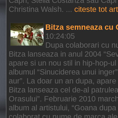
Capri, Stella Costanza sau Capri
Christina Walsh. ...
citeste tot art
Bitza semneaza cu 
10:24:05
Dupa colaborari cu n
Bitza lanseaza in anul 2004 “Sev
apare si un nou stil in hip-hop-u
albumul “Sinuciderea unui inger”,
aur”. La doar un an dupa, apare 
Bitza lanseaza cel de-al patrulea
Orasului”. Februarie 2010 marche
album al artistului, “Goana dupa f
colaborat cu nume de marca ale 