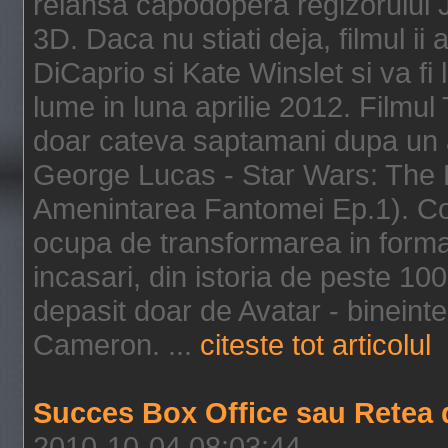
relansa capodopera regizorului J
3D. Daca nu stiati deja, filmul ii
DiCaprio si Kate Winslet si va fi
lume in luna aprilie 2012. Filmul
doar cateva saptamani dupa un al
George Lucas - Star Wars: The 
Amenintarea Fantomei Ep.1). Co
ocupa de transformarea in format 
incasari, din istoria de peste 10
depasit doar de Avatar - bineintel
Cameron. ...
citeste tot articolul
Succes Box Office sau Retea 
2010-10-04 08:03:44