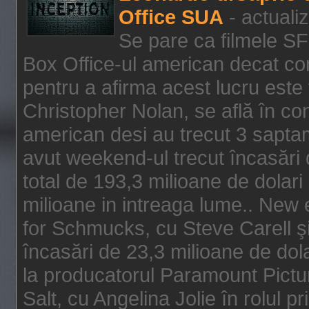
Office SUA
- actuali
Se pare ca filmele SF
Box Office-ul american decat com
pentru a afirma acest lucru este f
Christopher Nolan, se află în con
american desi au trecut 3 saptam
avut weekend-ul trecut încasări d
total de 193,3 milioane de dolari
milioane in intreaga lume.. New 
for Schmucks, cu Steve Carell şi 
încasări de 23,3 milioane de dola
la producatorul Paramount Pictur
Salt, cu Angelina Jolie în rolul 