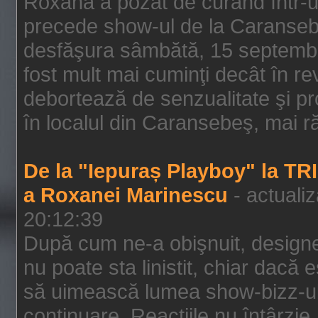
Roxana a pozat de curând într-u
precede show-ul de la Caransebe
desfăşura sâmbătă, 15 septembrie
fost mult mai cuminţi decât în r
debortează de senzualitate şi pr
în localul din Caransebeş, mai rău
De la "Iepuraș Playboy" la TR
a Roxanei Marinescu
- actuali
20:12:39
După cum ne-a obişnuit, designe
nu poate sta linistit, chiar dacă 
să uimească lumea show-bizz-ului
continuare. Reacţiile nu întârzie