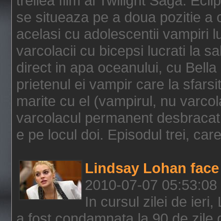
treilea film al Twilight Saga: Ec
se situeaza pe a doua pozitie a c
acelasi cu adolescentii vampiri lu
varcolacii cu bicepsi lucrati la s
direct in apa oceanului, cu Bell
prietenul ei vampir care la sfars
marite cu el (vampirul, nu varcol
varcolacul permanent desbracat 
e pe locul doi. Episodul trei, care
Lindsay Lohan face 
2010-07-07 05:53:08
In cursul zilei de ier
a fost condamnata la 90 de zile 