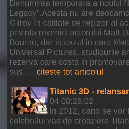
Denumirea temporara a noului f
Legacy".Acesta nu are deocamdat
Gilroy în calitate de regizor al a
privinta revenirii actorului Matt
Bourne, dar in cazul in care Mat
Universal Pictures, studiourile 
rezerva care costa in promovarea
sus. ...
citeste tot articolul
Titanic 3D - relansar
04 08:26:02
In 2012, cand se vor 
celebrului vas de croaziere Tita