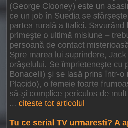
(George Clooney) este un asasin
ce un job în Suedia se sfârşeşte
partea rurală a Italiei. Savurând
primeşte o ultimă misiune – tre
persoană de contact misterioasă
Spre marea lui suprindere, Jack 
orăşelului. Se împrieteneşte cu p
Bonacelli) şi se lasă prins într-o
Placido), o femeie foarte frumoas
să-şi complice periculos de mult 
...
citeste tot articolul
Tu ce serial TV urmaresti? A 