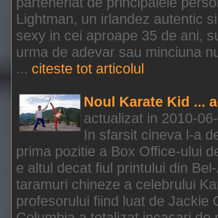
parteneriat de principalele person
Lightman, un irlandez autentic si 
sexy in cei aproape 35 de ani, s
urma de adevar sau minciuna nu l
...
citeste tot articolul
Noul Karate Kid ... 
actualizat in 2010-06
In sfarsit cineva l-a
prima pozitie a Box Office-ului de
e altul decat fiul printului din Be
taramuri chineze a celebrului Kar
profesorului fiind luat de Jackie
Columbia a totalizat incasari de