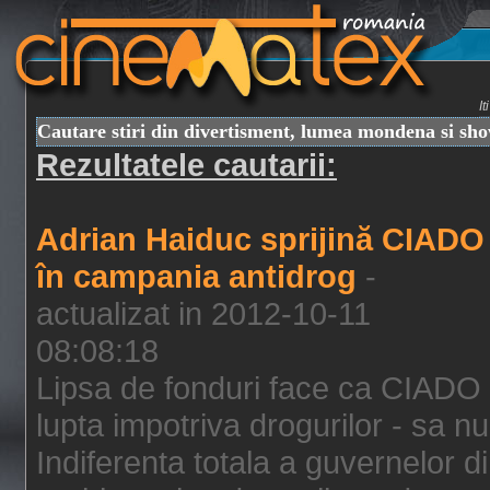
I
Cautare stiri din divertisment, lumea mondena si sh
Rezultatele cautarii:
Adrian Haiduc sprijină CIADO
în campania antidrog
-
actualizat in 2012-10-11
08:08:18
Lipsa de fonduri face ca CIADO 
lupta impotriva drogurilor - sa nu
Indiferenta totala a guvernelor d