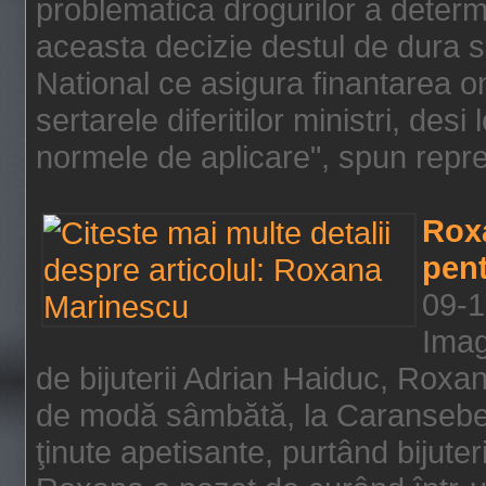
problematica drogurilor a determ
aceasta decizie destul de dura s
National ce asigura finantarea on
sertarele diferitilor ministri, des
normele de aplicare", spun repre
Rox
pent
09-1
Imag
de bijuterii Adrian Haiduc, Roxa
de modă sâmbătă, la Caransebeş
ţinute apetisante, purtând bijuter