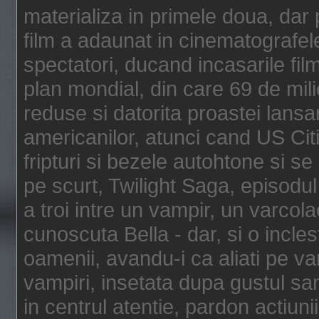
materializa in primele doua, dar p
film a adaunat in cinematografel
spectatori, ducand incasarile fi
plan mondial, din care 69 de mili
reduse si datorita proastei lansar
americanilor, atunci cand US Cit
fripturi si bezele autohtone si se
pe scurt, Twilight Saga, episod
a troi intre un vampir, un varcola
cunoscuta Bella - dar, si o incles
oamenii, avandu-i ca aliati pe va
vampiri, insetata dupa gustul san
in centrul atentie, pardon actiunii,