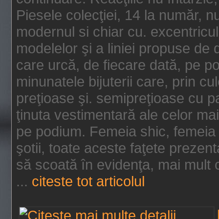
Piesele colecţiei, 14 la număr, n
modernul si chiar cu. excentricul.
modelelor şi a liniei propuse de
care urcă, de fiecare dată, pe p
minunatele bijuterii care, prin cu
preţioase şi. semipreţioase cu p
ţinuta vestimentară ale celor ma
pe podium. Femeia shic, femeia
şotii, toate aceste faţete prezent
să scoată în evidenţa, mai mult ca
...
citeste tot articolul