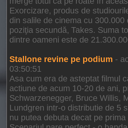
merge totul ca pe roate în aceas
Exorcizare, produs de studiouril
din salile de cinema cu 300.000 d
poziţia secundă, Takes. Suma to
dintre oameni este de 21.300.000
Stallone revine pe podium
- ac
03:50:51
Asa cum era de asteptat filmul ca
actiune de acum 10-20 de ani, p
Schwarzenegger, Bruce Willis, 
Lundgren intr-o distributie de 5 
nu putea debuta decat pe prima 
Scenariul pare perfect - o banda