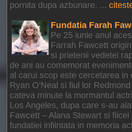
pornita dupa azbunare. ...
citeste
Fundatia Farah Faw
Pe 25 iunie anul acest
Farrah Fawcett origin
si prietenii vedetei r
de ani au comemorat evenimentul
al carui scop este cercetarea in
Ryan O’Neal si fiul lor Redmond
cateva minute la mormantul actri
Los Angeles, dupa care s-au alat
Fawcett – Alana Stewart si fiicei
fundatiei infiintata in memoria act