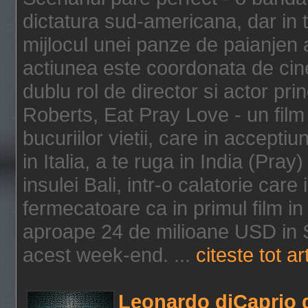
dictatura sud-americana, dar in t
mijlocul unei panze de paianjen a
actiunea este coordonata de cine
dublu rol de director si actor pri
Roberts, Eat Pray Love - un film
bucuriilor vietii, care in accepti
in Italia, a te ruga in India (Pra
insulei Bali, intr-o calatorie care 
fermecatoare ca in primul film in 
aproape 24 de milioane USD in S
acest week-end. ...
citeste tot ar
Leonardo diCaprio d