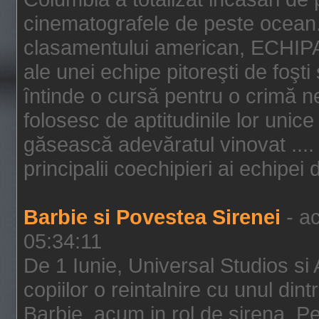
cinematografele de peste ocean.
clasamentului american, ECHIPA
ale unei echipe pitoreşti de foşti
întinde o cursă pentru o crimă n
folosesc de aptitudinile lor unic
găsească adevăratul vinovat .... 
principalii coechipieri ai echipei 
Barbie si Povestea Sirenei
- ac
05:34:11
De 1 Iunie, Universal Studios si
copiilor o reintalnire cu unul din
Barbie, acum in rol de sirena. Pei