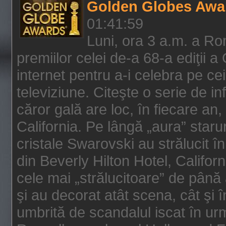
Golden Globes Awa
01:41:59
Luni, ora 3 a.m. a Ro
premiilor celei de-a 68-a ediţii a
internet pentru a-i celebra pe ce
televiziune. Citeşte o serie de i
căror gală are loc, în fiecare an,
California. Pe lângă „aura” star
cristale Swarovski au strălucit î
din Beverly Hilton Hotel, Califor
cele mai „strălucitoare” de până
şi au decorat atât scena, cât şi î
umbrită de scandalul iscat în urm