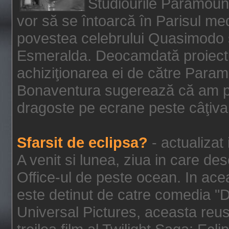
Studiourile Paramoun
vor să se întoarcă în Parisul me
povestea celebrului Quasimodo şi
Esmeralda. Deocamdată proiectu
achiziţionarea ei de către Param
Bonaventura sugerează că am p
dragoste pe ecrane peste câţiva 
Sfarsit de eclipsa?
- actualizat
A venit si lunea, ziua in care des
Office-ul de peste ocean. In ac
este detinut de catre comedia "
Universal Pictures, aceasta reus