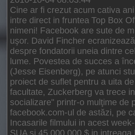
Cine ar fi crezut acum cativa an
intre direct in fruntea Top Box O
nimeni! Facebook are sute de mili
uşor. David Fincher ecranizează
despre fondatorii uneia dintre ce
lume. Povestea de succes a înc
(Jesse Eisenberg), pe atunci st
proiect de suflet pentru a uita de
facultate, Zuckerberg va trece i
socializare" printr-o mulţime de p
facebook.com-ul de astăzi, pe c
Incasarile filmului in acest wee
SUA si 45.000.000 $ in intreaga 