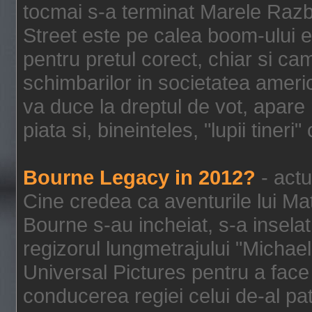
tocmai s-a terminat Marele Razbo
Street este pe calea boom-ului e
pentru pretul corect, chiar si c
schimbarilor in societatea ame
va duce la dreptul de vot, apare
piata si, bineinteles, "lupii tiner
Bourne Legacy in 2012?
- actu
Cine credea ca aventurile lui Ma
Bourne s-au incheiat, s-a inselat
regizorul lungmetrajului "Michael
Universal Pictures pentru a face 
conducerea regiei celui de-al pat