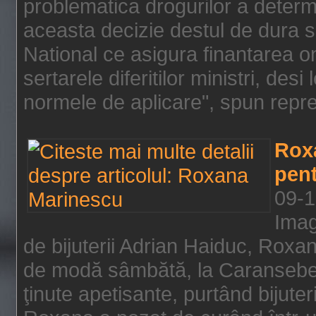
problematica drogurilor a determ
aceasta decizie destul de dura s
National ce asigura finantarea on
sertarele diferitilor ministri, des
normele de aplicare", spun repre
Rox
pent
09-1
Imag
de bijuterii Adrian Haiduc, Roxa
de modă sâmbătă, la Caransebeş
ţinute apetisante, purtând bijuter