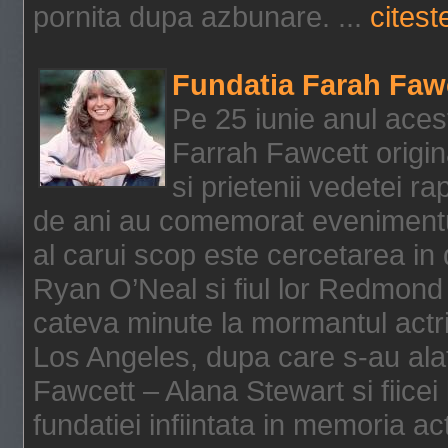
pornita dupa azbunare. ...
citeste
Fundatia Farah Faw
Pe 25 iunie anul acest
Farrah Fawcett origin
si prietenii vedetei r
de ani au comemorat evenimentul
al carui scop este cercetarea in
Ryan O’Neal si fiul lor Redmond
cateva minute la mormantul actri
Los Angeles, dupa care s-au alat
Fawcett – Alana Stewart si fiicei
fundatiei infiintata in memoria act