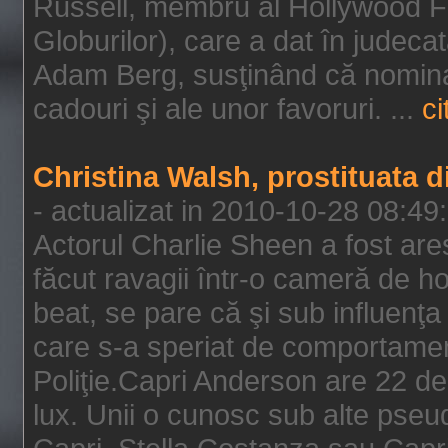
Russell, membru al Hollywood F
Globurilor), care a dat în judeca
Adam Berg, susţinând că nominal
cadouri şi ale unor favoruri. ...
ci
Christina Walsh, prostituata 
- actualizat in 2010-10-28 08:49
Actorul Charlie Sheen a fost ares
făcut ravagii într-o cameră de h
beat, se pare că şi sub influenţa 
care s-a speriat de comportamentu
Poliţie.Capri Anderson are 22 de 
lux. Unii o cunosc sub alte pseu