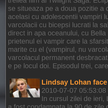
treilea film al Twilight Saga: Ec
se situeaza pe a doua pozitie a c
acelasi cu adolescentii vampiri lu
varcolacii cu bicepsi lucrati la s
direct in apa oceanului, cu Bell
prietenul ei vampir care la sfars
marite cu el (vampirul, nu varcol
varcolacul permanent desbracat 
e pe locul doi. Episodul trei, care
Lindsay Lohan face 
2010-07-07 05:53:08
In cursul zilei de ier
a fost condamnata la 90 de zile 