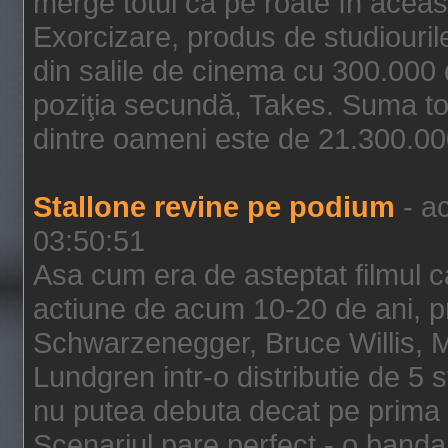
merge totul ca pe roate în aceas
Exorcizare, produs de studiouril
din salile de cinema cu 300.000 d
poziţia secundă, Takes. Suma to
dintre oameni este de 21.300.000
Stallone revine pe podium
- ac
03:50:51
Asa cum era de asteptat filmul ca
actiune de acum 10-20 de ani, p
Schwarzenegger, Bruce Willis, 
Lundgren intr-o distributie de 5 
nu putea debuta decat pe prima 
Scenariul pare perfect - o banda