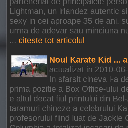
parteneriat de principalele person
Lightman, un irlandez autentic si 
sexy in cei aproape 35 de ani, s
urma de adevar sau minciuna nu l
...
citeste tot articolul
Noul Karate Kid ... 
actualizat in 2010-06
In sfarsit cineva l-a
prima pozitie a Box Office-ului de
e altul decat fiul printului din Be
taramuri chineze a celebrului Kar
profesorului fiind luat de Jackie
Columbia a totalizat incasari de