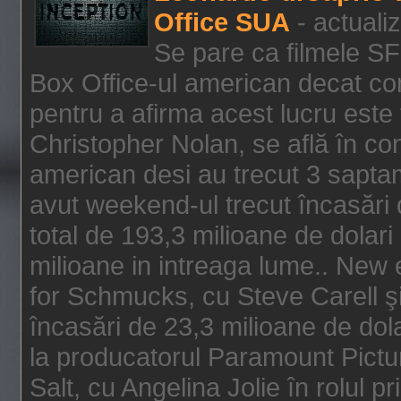
Office SUA
- actuali
Se pare ca filmele SF
Box Office-ul american decat com
pentru a afirma acest lucru este f
Christopher Nolan, se află în con
american desi au trecut 3 saptam
avut weekend-ul trecut încasări d
total de 193,3 milioane de dolari
milioane in intreaga lume.. New 
for Schmucks, cu Steve Carell şi 
încasări de 23,3 milioane de dola
la producatorul Paramount Pictur
Salt, cu Angelina Jolie în rolul 