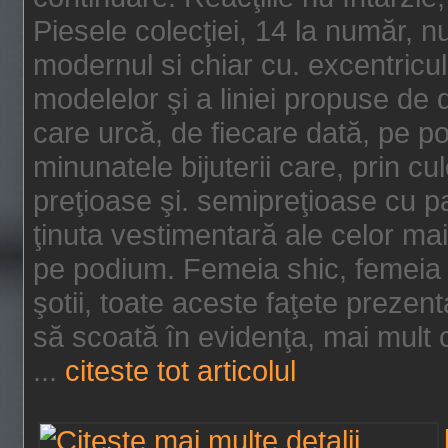
Piesele colecţiei, 14 la număr, n
modernul si chiar cu. excentricul.
modelelor şi a liniei propuse de
care urcă, de fiecare dată, pe p
minunatele bijuterii care, prin cu
preţioase şi. semipreţioase cu p
ţinuta vestimentară ale celor ma
pe podium. Femeia shic, femeia
şotii, toate aceste faţete prezent
să scoată în evidenţa, mai mult ca
...
citeste tot articolul