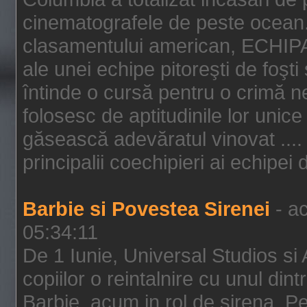
cinematografele de peste ocean.
clasamentului american, ECHIPA
ale unei echipe pitoreşti de foşti
întinde o cursă pentru o crimă n
folosesc de aptitudinile lor unic
găsească adevăratul vinovat .... 
principalii coechipieri ai echipei 
Barbie si Povestea Sirenei
- ac
05:34:11
De 1 Iunie, Universal Studios si
copiilor o reintalnire cu unul din
Barbie, acum in rol de sirena. Pei