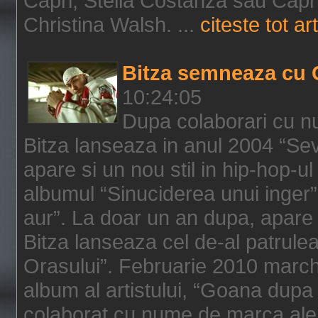
Capri, Stella Costanza sau Capri
Christina Walsh. ...
citeste tot art
Bitza semneaza cu 
10:24:05
Dupa colaborari cu n
Bitza lanseaza in anul 2004 “Sev
apare si un nou stil in hip-hop-u
albumul “Sinuciderea unui inger”,
aur”. La doar un an dupa, apare 
Bitza lanseaza cel de-al patrulea
Orasului”. Februarie 2010 marche
album al artistului, “Goana dupa f
colaborat cu nume de marca ale 