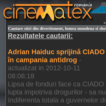
I
Cautare stiri din divertisment, lumea mondena si sh
Rezultatele cautarii:
Adrian Haiduc sprijină CIADO
în campania antidrog
-
actualizat in 2012-10-11
08:08:18
Lipsa de fonduri face ca CIADO 
lupta impotriva drogurilor - sa nu
Indiferenta totala a guvernelor d