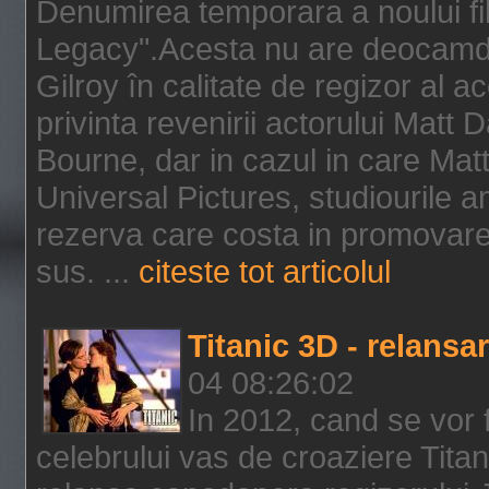
Denumirea temporara a noului f
Legacy".Acesta nu are deocamdat
Gilroy în calitate de regizor al a
privinta revenirii actorului Matt
Bourne, dar in cazul in care Mat
Universal Pictures, studiourile 
rezerva care costa in promovarea
sus. ...
citeste tot articolul
Titanic 3D - relansar
04 08:26:02
In 2012, cand se vor 
celebrului vas de croaziere Tita