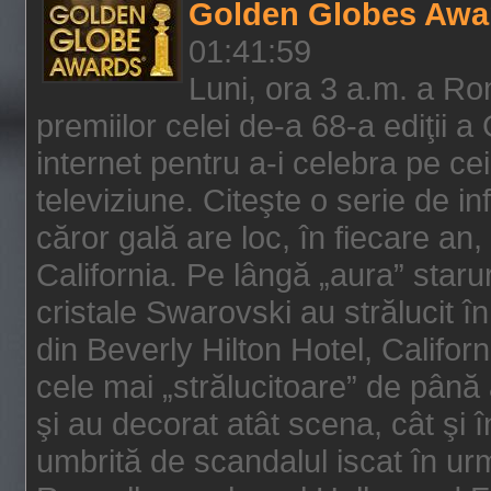
Golden Globes Awa
01:41:59
Luni, ora 3 a.m. a Ro
premiilor celei de-a 68-a ediţii a
internet pentru a-i celebra pe ce
televiziune. Citeşte o serie de i
căror gală are loc, în fiecare an,
California. Pe lângă „aura” star
cristale Swarovski au strălucit î
din Beverly Hilton Hotel, Califor
cele mai „strălucitoare” de până
şi au decorat atât scena, cât şi î
umbrită de scandalul iscat în urm