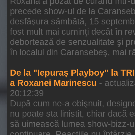
Roxana a pozat de curând într-u
precede show-ul de la Caransebe
desfăşura sâmbătă, 15 septembrie
fost mult mai cuminţi decât în r
debortează de senzualitate şi pr
în localul din Caransebeş, mai rău
De la "Iepuraș Playboy" la TR
a Roxanei Marinescu
- actuali
20:12:39
După cum ne-a obişnuit, designe
nu poate sta linistit, chiar dacă 
să uimească lumea show-bizz-ului
continuare. Reacţiile nu întârzie