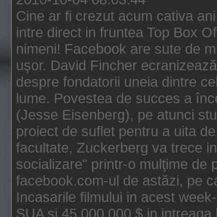
Cine ar fi crezut acum cativa an
intre direct in fruntea Top Box O
nimeni! Facebook are sute de mili
uşor. David Fincher ecranizează
despre fondatorii uneia dintre ce
lume. Povestea de succes a înc
(Jesse Eisenberg), pe atunci st
proiect de suflet pentru a uita de
facultate, Zuckerberg va trece i
socializare" printr-o mulţime de p
facebook.com-ul de astăzi, pe c
Incasarile filmului in acest wee
SUA si 45.000.000 $ in intreaga 