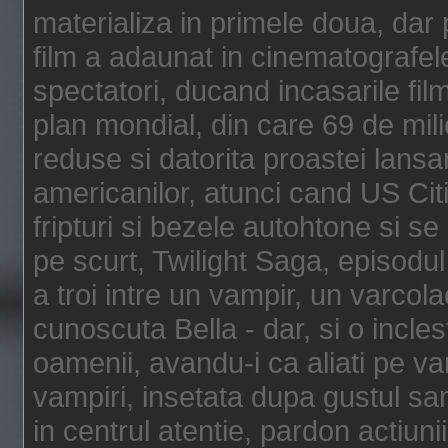
materializa in primele doua, dar p
film a adaunat in cinematografel
spectatori, ducand incasarile fi
plan mondial, din care 69 de mili
reduse si datorita proastei lansar
americanilor, atunci cand US Cit
fripturi si bezele autohtone si se
pe scurt, Twilight Saga, episod
a troi intre un vampir, un varcola
cunoscuta Bella - dar, si o incles
oamenii, avandu-i ca aliati pe va
vampiri, insetata dupa gustul san
in centrul atentie, pardon actiunii,