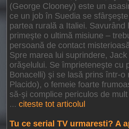
(George Clooney) este un asasin
ce un job în Suedia se sfârşeşte
partea rurală a Italiei. Savurând
primeşte o ultimă misiune – tre
persoană de contact misterioasă
Spre marea lui suprindere, Jack 
orăşelului. Se împrieteneşte cu p
Bonacelli) şi se lasă prins într-o
Placido), o femeie foarte frumoas
să-şi complice periculos de mult 
...
citeste tot articolul
Tu ce serial TV urmaresti? A 