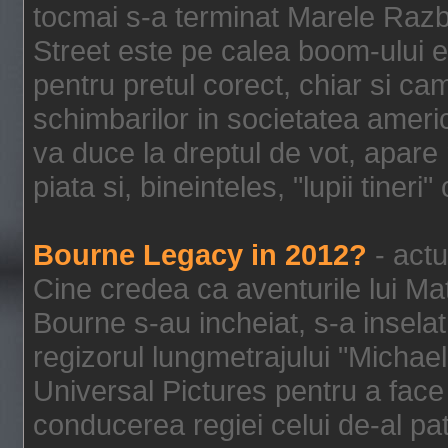
tocmai s-a terminat Marele Razbo
Street este pe calea boom-ului e
pentru pretul corect, chiar si c
schimbarilor in societatea ame
va duce la dreptul de vot, apare
piata si, bineinteles, "lupii tiner
Bourne Legacy in 2012?
- actu
Cine credea ca aventurile lui Ma
Bourne s-au incheiat, s-a inselat
regizorul lungmetrajului "Michael
Universal Pictures pentru a face 
conducerea regiei celui de-al pat