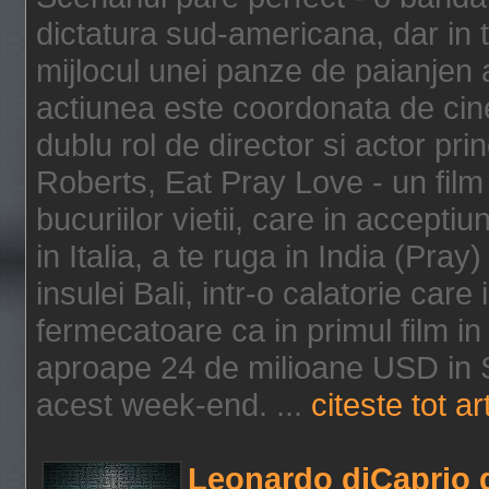
dictatura sud-americana, dar in t
mijlocul unei panze de paianjen a
actiunea este coordonata de cine
dublu rol de director si actor pri
Roberts, Eat Pray Love - un film
bucuriilor vietii, care in accepti
in Italia, a te ruga in India (Pra
insulei Bali, intr-o calatorie care 
fermecatoare ca in primul film in 
aproape 24 de milioane USD in S
acest week-end. ...
citeste tot ar
Leonardo diCaprio d