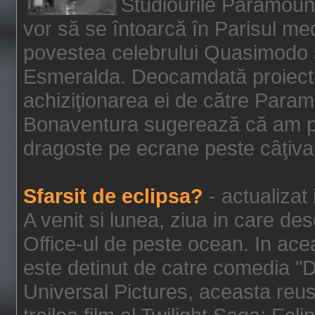
Studiourile Paramoun
vor să se întoarcă în Parisul me
povestea celebrului Quasimodo şi
Esmeralda. Deocamdată proiectu
achiziţionarea ei de către Param
Bonaventura sugerează că am p
dragoste pe ecrane peste câţiva 
Sfarsit de eclipsa?
- actualizat
A venit si lunea, ziua in care des
Office-ul de peste ocean. In ac
este detinut de catre comedia "
Universal Pictures, aceasta reus