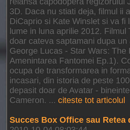
relansa capodopera regizorului J
3D. Daca nu stiati deja, filmul ii
DiCaprio si Kate Winslet si va fi
lume in luna aprilie 2012. Filmul
doar cateva saptamani dupa un al
George Lucas - Star Wars: The 
Amenintarea Fantomei Ep.1). Co
ocupa de transformarea in format 
incasari, din istoria de peste 10
depasit doar de Avatar - bineintel
Cameron. ...
citeste tot articolul
Succes Box Office sau Retea 
2010-10-04 08:03:44