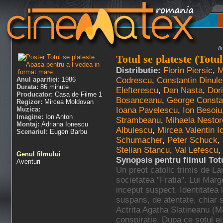
I
Totul se plateste (Totul
Distributie:
Florin Piersic
,
M
Anul aparitiei:
1986
Codrescu
,
Constantin Dinul
Durata:
86 minute
Elefterescu
,
Dan Nasta
,
Dor
Producator:
Casa de Filme 1
Bosanceanu
,
George Consta
Regizor:
Mircea Moldovan
Muzica:
Ioana Pavelescu
,
Ion Besoiu
Imagine:
Ion Anton
Strambeanu
,
Mihaela Nesto
Montaj:
Adriana Ionescu
Albulescu
,
Mircea Valentin I
Scenariul:
Eugen Barbu
Schumacher
,
Peter Schuck
,
Stelian Stancu
,
Val Lefescu
,
Genul filmului
Synopsis pentru filmul Tot
Aventuri
Un preot catolic trimis de La
societatea "Fratia". Lui Marge
inceput suspect. Identitatea 
suspans, de atentate, chiar 
Actrita Agatha Slatineanu (M
conspiratie. Dupa ce sotul e