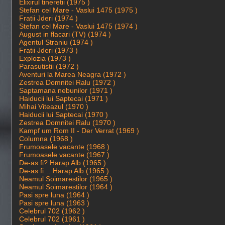
Elixirul tineretii (1975 )
Stefan cel Mare - Vaslui 1475 (1975 )
Fratii Jderi (1974 )
Stefan cel Mare - Vaslui 1475 (1974 )
August in flacari (TV) (1974 )
Agentul Straniu (1974 )
Fratii Jderi (1973 )
Explozia (1973 )
Parasutistii (1972 )
Aventuri la Marea Neagra (1972 )
Zestrea Domnitei Ralu (1972 )
Saptamana nebunilor (1971 )
Haiducii lui Saptecai (1971 )
Mihai Viteazul (1970 )
Haiducii lui Saptecai (1970 )
Zestrea Domnitei Ralu (1970 )
Kampf um Rom II - Der Verrat (1969 )
Columna (1968 )
Frumoasele vacante (1968 )
Frumoasele vacante (1967 )
De-as fi? Harap Alb (1965 )
De-as fi… Harap Alb (1965 )
Neamul Soimarestilor (1965 )
Neamul Soimarestilor (1964 )
Pasi spre luna (1964 )
Pasi spre luna (1963 )
Celebrul 702 (1962 )
Celebrul 702 (1961 )