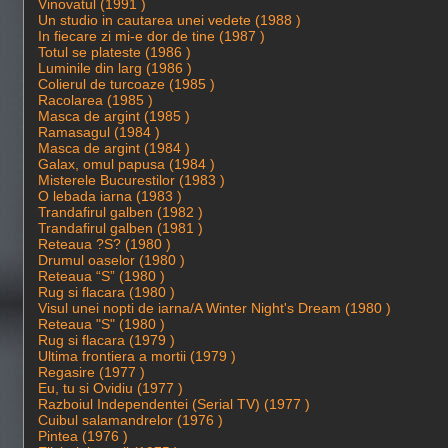
Vinovatul (1991 )
Un studio in cautarea unei vedete (1988 )
In fiecare zi mi-e dor de tine (1987 )
Totul se plateste (1986 )
Luminile din larg (1986 )
Colierul de turcoaze (1985 )
Racolarea (1985 )
Masca de argint (1985 )
Ramasagul (1984 )
Masca de argint (1984 )
Galax, omul papusa (1984 )
Misterele Bucurestilor (1983 )
O lebada iarna (1983 )
Trandafirul galben (1982 )
Trandafirul galben (1981 )
Reteaua ?S? (1980 )
Drumul oaselor (1980 )
Reteaua “S” (1980 )
Rug si flacara (1980 )
Visul unei nopti de iarna/A Winter Night's Dream (1980 )
Reteaua "S" (1980 )
Rug si flacara (1979 )
Ultima frontiera a mortii (1979 )
Regasire (1977 )
Eu, tu si Ovidiu (1977 )
Razboiul Independentei (Serial TV) (1977 )
Cuibul salamandrelor (1976 )
Pintea (1976 )