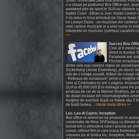
Justin Timberlake pare una potrivita. Pelic
s-a clasat pe podiumul Box Office-ului, avan
weekend plin de sport in SUA iar ultimele zvo
fratilor Coen - Ethan si Joel. Inside Llewyn D
il va avea in locul principal pe Oscar Isaac (
lui Llewyn Davis - un muzician din cartierul
unei cariere muzicale si a unui nume in indu
interpreta un muzician (culmea) casatorit cu
>>
Succes Box Offic
Cine ar fi crezut 
direct in fruntea 
Facebook are sute 
Fincher ecranizea
dintre cele mai celebre reţele de socializa
Zuckerberg (Jesse Eisenberg), pe atunci stu
uita de o relaţie eşuată. Alături de colegii 
- Reteaua de socializare" printr-o mulţime d
care şi Cinematex.ro are o pagina. Incasari
SUA si 45.000.000 $ in intreaga lume Pe poz
produsa de cei de la Warner Brothers, pe sc
de dolari incasari din cinematografele amer
mulţime de aventuri după ce fratele său îl î
de toată lumea ...
citeste toata stirea >>
Leo. Leo di Caprio. Inception
Box office-ul american ne propune in ace
combinatie de filme SF/Fantasy cu filmele d
lansat intr-o atmosfera care-l anunta pe pr
ocean, ultimul film in care joaca frumoasa - 
clasarea pe al doilea loc, Inception, filmul a