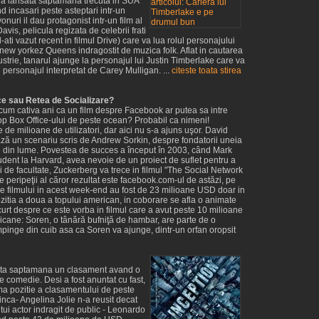
ula lansata saptamana trecuta in SUA
d incasari peste asteptari intr-un
nuri il dau protagonist intr-un film al
avis, pelicula regizata de celebrii frati
l-ati vazut recent in filmul Drive) care va lua rolul personajului
 new yorkez Queens indragostit de muzica folk. Aflat in cautarea
strie, tanarul ajunge la personajul lui Justin Timberlake care va
 personajul interpretat de Carey Mulligan. ...
citeste toata stirea
e sau Retea de Socializare?
acum cativa ani ca un film despre Facebook ar putea sa intre
Top Box Office-ului de peste ocean? Probabil ca nimeni!
de milioane de utilizatori, dar aici nu s-a ajuns uşor. David
ză un scenariu scris de Andrew Sorkin, despre fondatorii uneia
re din lume. Povestea de succes a început în 2003, când Mark
dent la Harvard, avea nevoie de un proiect de suflet pentru a
săi de facultate, Zuckerberg va trece in filmul "The Social Network
e peripeţii al căror rezultat este facebook.com-ul de astăzi, pe
le filmului in acest week-end au fost de 23 milioane USD doar in
itia a doua a topului american, in coborare se afla o animate
urt despre ce este vorba in filmul care a avut peste 10 milioane
icane: Soren, o tânără bufniţă de hambar, are parte de o
mpinge din cuib asa ca Soren va ajunge, dintr-un orfan oropsit
asta saptamana un clasament avand o
e comedie. Desi a fost anuntat cu fast,
ima pozitie a clasamentului de peste
inca- Angelina Jolie n-a reusit decat
ltui actor indragit de public - Leonardo