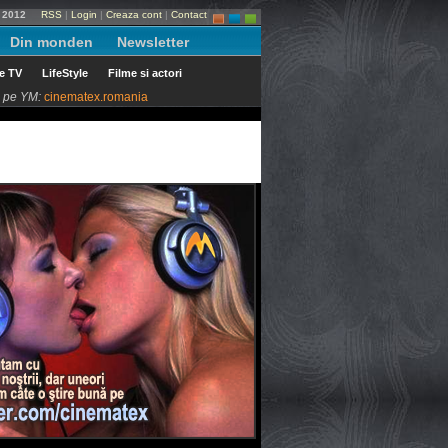
i 2012
RSS
|
Login
|
Creaza cont
|
Contact
Din monden
Newsletter
le TV
LifeStyle
Filme si actori
ni pe YM:
cinematex.romania