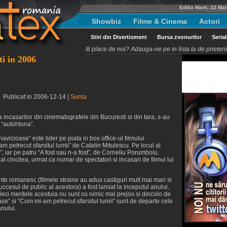
Editia Marti, 22 Ma
Showbiz
Filme & Cinema
Actori
Stiri din Divertisment
Bursa zvonurilor
Seria
Iti place de noi? Adauga-ne pe in lista ta de priete
ti in 2006
 Publicat in 2006-12-14 |
Sursa
za incasarilor din cinematografele din Bucuresti si din tara, s-au
a “autohtona”.
navicioase” este lider pe piata in box office-ul filmului
etrecut sfarsitul lumii” de Catalin Mitulescu. Pe locul al
l”, iar pe patru “A fost sau n-a fost”, de Corneliu Porumboiu.
 cincilea, urmat ca numar de spectatori si incasari de filmul lui
te romanesc (filmele straine au adus castiguri mult mai mari si
ccesul de public al acestora) a fost lansat la inceputul anului,
 deci meritele acestuia nu sunt cu nimic mai prejos si dincolo de
se” si “Cum mi-am petrecut sfarsitul lumii” sunt de departe cele
nului.