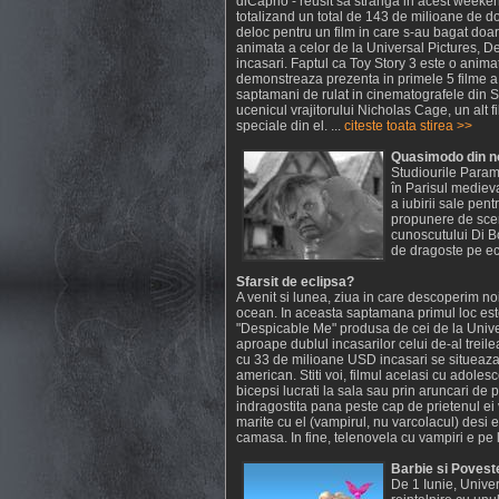
diCaprio - reusit sa stranga in acest week
totalizand un total de 143 de milioane de dol
deloc pentru un film in care s-au bagat doar
animata a celor de la Universal Pictures, D
incasari. Faptul ca Toy Story 3 este o animat
demonstreaza prezenta in primele 5 filme a
saptamani de rulat in cinematografele din St
ucenicul vrajitorului Nicholas Cage, un alt fi
speciale din el. ...
citeste toata stirea >>
Quasimodo din n
Studiourile Param
în Parisul mediev
a iubirii sale pe
propunere de scen
cunoscutului Di 
de dragoste pe ecr
Sfarsit de eclipsa?
A venit si lunea, ziua in care descoperim noi
ocean. In aceasta saptamana primul loc est
"Despicable Me" produsa de cei de la Unive
aproape dublul incasarilor celui de-al treile
cu 33 de milioane USD incasari se situeaza
american. Stiti voi, filmul acelasi cu adolesc
bicepsi lucrati la sala sau prin aruncari de 
indragostita pana peste cap de prietenul ei 
marite cu el (vampirul, nu varcolacul) desi
camasa. In fine, telenovela cu vampiri e pe lo
Barbie si Povest
De 1 Iunie, Univer