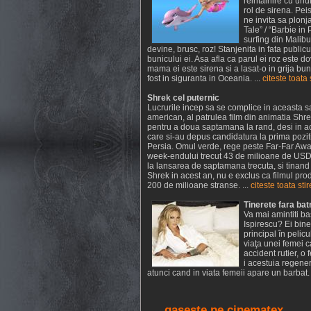
reintalnire cu unu
rol de sirena. Peis
ne invita sa plon
Tale” / “Barbie i
surfing din Malibu
devine, brusc, roz! Stanjenita in fata publicu
bunicului ei. Asa afla ca parul ei roz este d
mama ei este sirena si a lasat-o in grija bu
fost in siguranta in Oceania. ...
citeste toata 
Shrek cel puternic
Lucrurile incep sa se complice in aceasta s
american, al patrulea film din animatia Shr
pentru a doua saptamana la rand, desi in a
care si-au depus candidatura la prima poziti
Persia. Omul verde, rege peste Far-Far Away
week-endului trecut 43 de milioane de USD 
la lansarea de saptamana trecuta, si tinand 
Shrek in acest an, nu e exclus ca filmul p
200 de milioane stranse. ...
citeste toata sti
Tinerete fara batr
Va mai amintiti ba
Ispirescu? Ei bine
principal în peli
viaţa unei femei 
accident rutier, 
i acestuia regene
atunci cand in viata femeii apare un barbat. 
gaseste pe cinematex