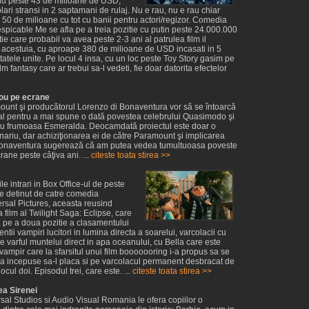
end peste 43 de milioane de USD,
ari stransi in 2 saptamani de rulaj. Nu e rau, nu e rau chiar
 50 de milioane cu tot cu banii pentru actori/regizor. Comedia
espicable Me se afla pe a treia pozitie cu putin peste 24.000.000
ie care probabil va avea peste 2-3 ani al patrulea film il
 acestuia, cu aproape 380 de milioane de USD incasati in 5
atele unite. Pe locul 4 insa, cu un loc peste Toy Story gasim pe
lm fantasy care ar trebui sa-l vedeti, fie doar datorita efectelor
ou pe ecrane
ount şi producătorul Lorenzo di Bonaventura vor să se întoarcă
al pentru a mai spune o dată povestea celebrului Quasimodo şi
ntru frumoasa Esmeralda. Deocamdată proiectul este doar o
ariu, dar achiziţionarea ei de către Paramount şi implicarea
Bonaventura sugerează că am putea vedea tumultuoasa poveste
ane peste câţiva ani. ...
citeste toata stirea >>
le intrari in Box Office-ul de peste
e detinut de catre comedia
rsal Pictures, aceasta reusind
a film al Twilight Saga: Eclipse, care
 pe a doua pozitie a clasamentului
entii vampiri lucitori in lumina directa a soarelui, varcolacii cu
pe varful muntelui direct in apa oceanului, cu Bella care este
vampir care la sfarsitul unui film booooooring i-a propus sa se
 ea incepuse sa-l placa si pe varcolacul permanent desbracat de
cul doi. Episodul trei, care este. ...
citeste toata stirea >>
ea Sirenei
sal Studios si Audio Visual Romania le ofera copiilor o