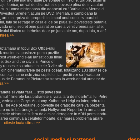
l dintre cele mai indragite personaje din istorie: Barbie, acum in
aje feerice, un val de distractii si o poveste plina de invataturi
jam in lumea misterioasa din adancuri cu “Barbie in a Mermaid
n Povestea Sirenei”, acum pe DVD. Merliah, o campioana la
, are o surpriza de proportii in timpul unui concurs: parul ei
lui, fata se retrage in casa ei de pe plaja si-i povesteste patania
ovada unui secret bine pastrat pe care a venit vremea sa-l afle:
nicului fiindca un bebelus doar pe jumatate om, dupa tata, n-ar fi
stirea >>
aptamana in topul Box Office-ului
ek reusind sa pastreze prima pozitie
cest week-end s-au lansat doua filme
e: Sex and the city 2 si Prince of
 reuseste sa adune in cele 3 zile ale
din cinematografele de peste ocean, totalizand 133 stranse de
cont ca maine este ziua copilului, iar pustii vor sa-l vada pe
rodus de Paramount Pictures sa treaca in week-endul urmator de
rea >>
anete si viata fara ... stiti povestea
smul "Tinerete fara batranete si viata fara de moarte" al lui Petre
, vedeta din Grey's Anatomy, Katherine Heigl va interpreta rolul
cula The Age of Adaline, o poveste de dragoste care va prezenta
care nu îmbătrâneşte, anunţă Hollywood Reporter. In urma unui
o femeie obisnuita sufera de o mica dereglare in ADN permitandu-
rarea continua a celulelor moarte, dar marea problema apare
...
citeste toata stirea >>
social media si parteneri
desp