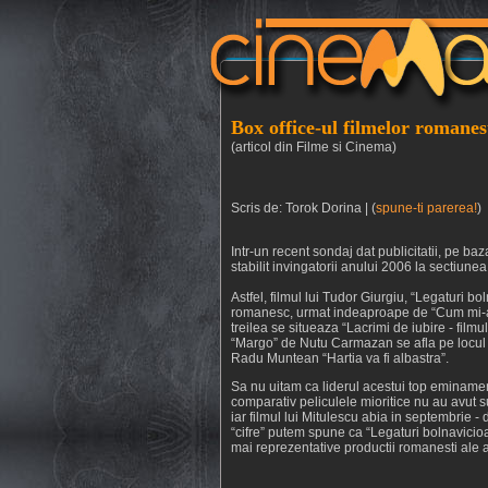
Box office-ul filmelor romanes
(articol din Filme si Cinema)
Scris de: Torok Dorina | (
spune-ti parerea!
)
Intr-un recent sondaj dat publicitatii, pe ba
stabilit invingatorii anului 2006 la sectiune
Astfel, filmul lui Tudor Giurgiu, “Legaturi bol
romanesc, urmat indeaproape de “Cum mi-am p
treilea se situeaza “Lacrimi de iubire - filmu
“Margo” de Nutu Carmazan se afla pe locul al
Radu Muntean “Hartia va fi albastra”.
Sa nu uitam ca liderul acestui top eminamen
comparativ peliculele mioritice nu au avut su
iar filmul lui Mitulescu abia in septembrie -
“cifre” putem spune ca “Legaturi bolnavicioa
mai reprezentative productii romanesti ale a