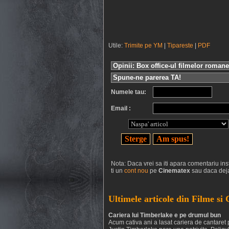
Utile:
Trimite pe YM
|
Tipareste
|
PDF
Opinii: Box office-ul filmelor romane
Spune-ne parerea TA!
Numele tau:
Email :
Nota: Daca vrei sa iti apara comentariu inst
ti un
cont nou
pe
Cinematex
sau daca deja
Ultimele articole din Filme si
Cariera lui Timberlake e pe drumul bun
Acum cativa ani a lasat cariera de cantaret 