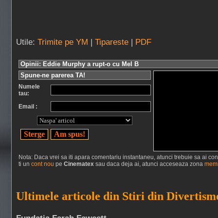
Utile:
Trimite pe YM
|
Tipareste
|
PDF
Opinii: Eddie Murphy a rupt-o cu Mel B
Spune-ne parerea TA!
Numele
tau:
Email :
Nota: Daca vrei sa iti apara comentariu instantaneu, atunci trebuie sa ai cont 
ti un
cont nou
pe
Cinematex
sau daca deja ai, atunci acceseaza zona
memb
Ultimele articole din Stiri din Divertism