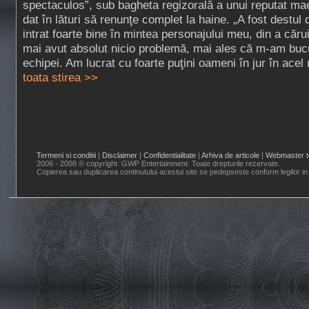
spectaculos”, sub bagheta regizorală a unui reputat ma
dat în lături să renunţe complet la haine. „A fost destul 
intrat foarte bine în mintea personajului meu, din a căr
mai avut absolut nicio problemă, mai ales că m-am buc
echipei. Am lucrat cu foarte puţini oameni în jur în acel
toata stirea >>
Termeni si conditii
|
Disclaimer
|
Confidentialitate
|
Arhiva de articole
|
Webmaster t
2006 - 2008 © copyright GWP Entertainment. Toate drepturile rezervate.
Copierea sau duplicarea continutului acestui site se pedepseste conform legilor in