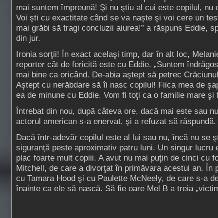
mai suntem împreună! Şi nu ştiu al cui este copilul, nu 
Voi şti cu exactitate când se va naşte şi voi cere un tes
mai grăbi să tragi concluzii aiurea!” a răspuns Eddie, s
din jur.
Ironia sorţii! În exact acelaşi timp, dar în alt loc, Melani
reporter cât de fericită este cu Eddie. „Suntem îndrăgost
mai bine ca oricând. De-abia aştept să petrec Crăciunu
Aştept cu nerăbdare să îi nasc copilul! Fiica mea de şap
ea de minune cu Eddie. Vom fi toţi ca o familie mare şi fe
Întrebat din nou, după câteva ore, dacă mai este sau n
actorul american s-a enervat, şi a refuzat să răspundă.
Dacă într-adevăr copilul este al lui sau nu, încă nu se ş
siguranţă peste aproximativ patru luni. Un singur lucru e
plac foarte mult copiii. A avut nu mai puţin de cinci cu fo
Mitchell, de care a divorţat în primăvara acestui an. În 
cu Tamara Hood şi cu Paulette McNeely, de care s-a des
înainte ca ele să nască. Să fie oare Mel B a treia „victi