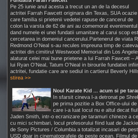
Fundatia Farah Fawcett
Pe 25 iunie anul acesta a trecut un an de la decesul
actritei Farrah Fawcett originara din Texas, SUA ocazie
care familia si prietenii vedetei rapuse de cancerul de
colon la varsta de 62 de ani au comemorat evenimentul
dand numele ei unei fundatii umanitare al carui scop es
cercetarea in domeniul cancerului.Partenerul de viata Ry
Redmond O’Neal s-au recules impreuna timp de cateva
actritei din cimitirul Westwood Memorial din Los Angel
alaturat celei mai bune prietene a lui Farrah Fawcett – A
lui Ryan O’Neal, Tatum O’Neal in birourile fundatiei infi
actritei, fundatie care are sediul in cartierul Beverly Hill
stirea >>
Noul Karate Kid ... acum si pe tar
In sfarsit cineva l-a detronat pe Shr
pe prima pozitie a Box Office-ului de
care i-a luat locul nu e altul decat fiul
Jaden Smith, intr-o ecranizare pe taramuri chineze a cel
cu mici schimbari, locul profesorului fiind luat de Jack
de Sony Pictures / Columbia a totalizat incasari de pes
USD doar in cinematografele de peste ocean. Filmul de 