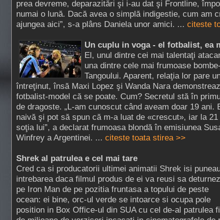
prea devreme, deparazitări şi i-au dat şi Frontline, împo
numai o lună. Dacă avea o simplă indigestie, cum am cr
ajungea aici”, s-a plâns Daniela unor amici. ...
citeste t
Un cuplu in voga - el fotbalist, ea
El, unul dintre cei mai talentaţi ataca
una dintre cele mai frumoase bombe
Tangoului. Aparent, relaţia lor pare u
întreţinut, însă Maxi Lopez şi Wanda Nara demonstrează
fotbalist-model că se poate. Cum? Secretul stă în primul 
de dragoste. „L-am cunoscut când aveam doar 19 ani. 
naivă şi pot să spun că m-a luat de «crescut», iar la 21
soţia lui”, a declarat frumoasa blondă în emisiunea Su
Winfrey a Argentinei. ...
citeste toata stirea >>
Shrek al patrulea e cel mai tare
Cred ca si producatorii ultimei animatii Shrek isi punea
intrebarea daca filmul produs de ei va reusi sa deturne
pe Iron Man de pe pozitia fruntasa a topului de peste
ocean: ei bine, orc-ul verde se intoarce si ocupa pole
position in Box Office-ul din SUA cu cel de-al patrulea f