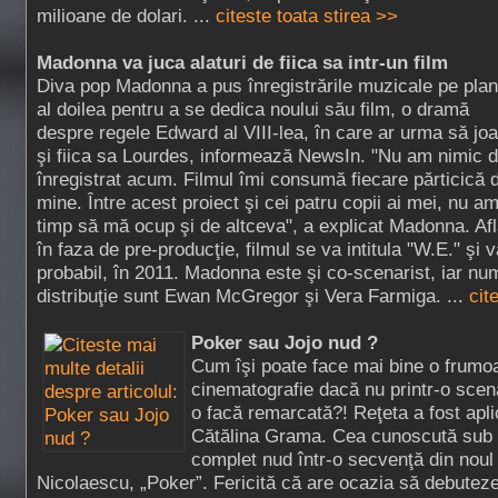
milioane de dolari. ...
citeste toata stirea >>
Madonna va juca alaturi de fiica sa intr-un film
Diva pop Madonna a pus înregistrările muzicale pe plan
al doilea pentru a se dedica noului său film, o dramă
despre regele Edward al VIII-lea, în care ar urma să jo
şi fiica sa Lourdes, informează NewsIn. "Nu am nimic 
înregistrat acum. Filmul îmi consumă fiecare părticică 
mine. Între acest proiect şi cei patru copii ai mei, nu a
timp să mă ocup şi de altceva", a explicat Madonna. Afl
în faza de pre-producţie, filmul se va intitula "W.E." şi v
probabil, în 2011. Madonna este şi co-scenarist, iar nu
distribuţie sunt Ewan McGregor şi Vera Farmiga. ...
cit
Poker sau Jojo nud ?
Cum îşi poate face mai bine o frumo
cinematografie dacă nu printr-o scen
o facă remarcată?! Reţeta a fost apli
Cătălina Grama. Cea cunoscută sub 
complet nud într-o secvenţă din noul f
Nicolaescu, „Poker”. Fericită că are ocazia să debuteze