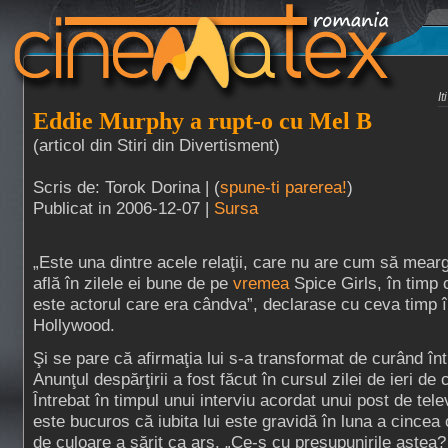
I
Eddie Murphy a rupt-o cu Mel B
(articol din Stiri din Divertisment)
Scris de: Torok Dorina | (
spune-ti parerea!
)
Publicat in 2006-12-07 |
Sursa
„Este una dintre acele relaţii, care nu are cum să mear
află în zilele ei bune de pe
vremea
Spice Girls, în timp
este actorul care era cândva”, declarase cu ceva timp î
Hollywood.
Şi se pare că afirmaţia lui s-a transformat de curând înt
Anunţul despărţirii a fost făcut în cursul zilei de ieri d
Întrebat în timpul unui interviu acordat unui post de tel
este bucuros că iubita lui este gravidă în luna a cincea c
de culoare a sărit ca ars. „Ce-s cu presupunirile astea