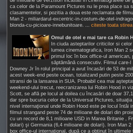
de milioane de verzisori incasati in cinematografele de
ca celor de la Paramount Pictures nu le prea place sa 
clasamentelor, si pozitia a doua este reclamata de filmu
Man 2 - miliardarul-excentric-in-costum-de-otel-indragos
blonda-cu-picioare-innebunitoare. ...
citeste toata stire
Omul de otel e mai tare ca Robin 
In ciuda asteptarilor criticilor si cel
lumea cinematografica, Iron Man 2 se
primul loc în box office-ul american,
săptămână consecutiv. Filmul care-l
Downey Jr în rolul principal a avut încasări de 53 de mil
acest week-end peste ocean, totalizand putin peste 20
stransi de la lansarea in SUA. Probabil cea mai aştepta
weekend-ului trecut, reecranizarea lui Robin Hood in viz
Scott, se află pe locul al doilea cu încasări de doar 37,1
dar spre bucuria celor de la Universal Pictures, situaţia 
nivel internaţional unde Robin Hood este pe locul întâi in
filmul strangand peste 74 de milioane de dolari din proiec
cu un record de 8,1 milioane USD in Marea Britanie , Fr
dolari) şi Germania (6,4 milioane de dolari). Iron Man 2 
box office-ul internaţional, după ce a obţinut în ultimele 