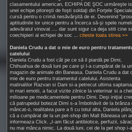
clasamentului american, ECHIPA DE ŞOC urmăreşte isp
unei echipe pitoreşti de foşti soldaţi din Forţele Speciale
cursă pentru o crimă nesăvârşită de ei. Devenind "prosc
aptitudinile lor unice pentru a încerca să-şi spele nume
adevăratul vinovat .... dar sunt sigur ca deja stiti cine su
coechipieri ai echipei de soc ...
citeste toata stirea >>
Daniela Crudu a dat o mie de euro pentru tratament
catelului
Daniela Crudu a fost cât pe ce să il piardă pe Dimi,
Chihuahua de două luni pe care şi l-a cumpărat de la u
magazin de animale din Baneasa. Daniela Crudu a dat 
mie de euro pentru tratamentul catelului. Asistenta
matinalilor Razvan si Dani si-a petrecut ultima saptam
in mari emotii, a facut vizite zilnice la veterinar si a chel
milioane pe medicamentele pentru Dimi. Deşi iniţial cr
că patrupedul botezat Dimi s-a îmbolnăvit de la brânza 
mâncat-o, realitatea pare a fi cu totul alta, Daniela plâ
că a cumpărat de la un pet-shop din Mall Băneasa un an
informeaza Click. „I-am făcut antibiotice, perfuzii, sărac
nu mai mânca nimic. La două luni, cei de la pet shop i-a