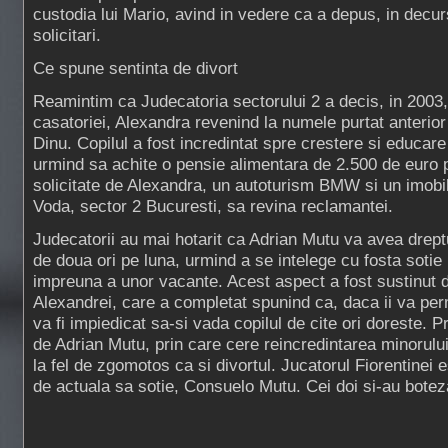
custodia lui Mario, avind in vedere ca a depus, in decur
solicitari.
Ce spune sentinta de divort
Reamintim ca Judecatoria sectorului 2 a decis, in 2003
casatoriei, Alexandra revenind la numele purtat anterior
Dinu. Copilul a fost incredintat spre crestere si educa
urmind sa achite o pensie alimentara de 2.500 de euro p
solicitate de Alexandra, un autoturism BMW si un imobi
Voda, sector 2 Bucuresti, sa revina reclamantei.
Judecatorii au mai hotarit ca Adrian Mutu va avea dreptu
de doua ori pe luna, urmind a se intelege cu fosta sotie 
impreuna a unor vacante. Acest aspect a fost sustinut 
Alexandrei, care a completat spunind ca, daca ii va per
va fi impiedicat sa-si vada copilul de cite ori doreste. 
de Adrian Mutu, prin care cere reincredintarea minorului
la fel de zgomotos ca si divortul. Jucatorul Fiorentinei 
de actuala sa sotie, Consuelo Mutu. Cei doi si-au botezat