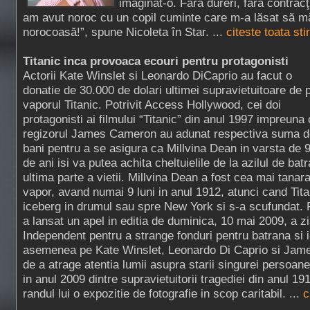
imaginat-o. Fără dureri, fără contracţ
am avut noroc cu un copil cuminte care m-a lăsat să m
norocoasă!”, spune Nicoleta în Star. ...
citeste toata st
Titanic inca provoaca ecouri pentru protagonisti
Actorii Kate Winslet si Leonardo DiCaprio au facut o
donatie de 30.000 de dolari ultimei supravietuitoare de 
vaporul Titanic. Potrivit Access Hollywood, cei doi
protagonisti ai filmului “Titanic” din anul 1997 impreuna
regizorul James Cameron au adunat respectiva suma d
bani pentru a se asigura ca Millvina Dean in varsta de 
de ani isi va putea achita cheltuielile de la azilul de batr
ultima parte a vietii. Millvina Dean a fost cea mai tana
vapor, avand numai 9 luni in anul 1912, atunci cand Titan
iceberg in drumul sau spre New York si s-a scufundat. 
a lansat un apel in editia de duminica, 10 mai 2009, a zia
Independent pentru a strange fonduri pentru batrana si i
asemenea pe Kate Winslet, Leonardo Di Caprio si Jam
de a atrage atentia lumii asupra starii singurei persoan
in anul 2009 dintre supravietuitorii tragediei din anul 19
randul lui o expozitie de fotografie in scop caritabil. ...
c