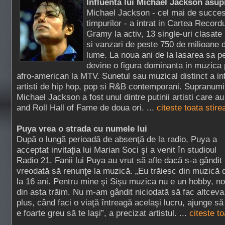
Influenta lui Michael Jackson asup
Michael Jackson - cel mai de succe
timpurilor - a intrat in Cartea Recordu
Gramy la activ, 13 single-uri clasate 
si vanzari de peste 750 de milioane 
lume. La noua ani de la lasarea sa p
devine o figura dominanta in muzica p
afro-american la MTV. Sunetul sau muzical distinct a in
artisti de hip hop, pop si R&B contemporani. Supranumit
Michael Jackson a fost unul dintre putinii artisti care a
and Roll Hall of Fame de doua ori. ...
citeste toata stire
Puya vrea o strada cu numele lui
După o lungă perioadă de absenţă de la radio, Puya a
acceptat invitaţia lui Marian Soci şi a venit în studioul
Radio 21. Fanii lui Puya au vrut să afle dacă s-a gândit
vreodată să renunţe la muzică. „Eu trăiesc din muzică 
la 16 ani. Pentru mine şi Sişu muzica nu e un hobby, no
din asta trăim. Nu m-am gândit niciodată să fac altceva.
plus, când faci o viaţă întreagă acelaşi lucru, ajunge să 
e foarte greu să te laşi”, a precizat artistul. ...
citeste t