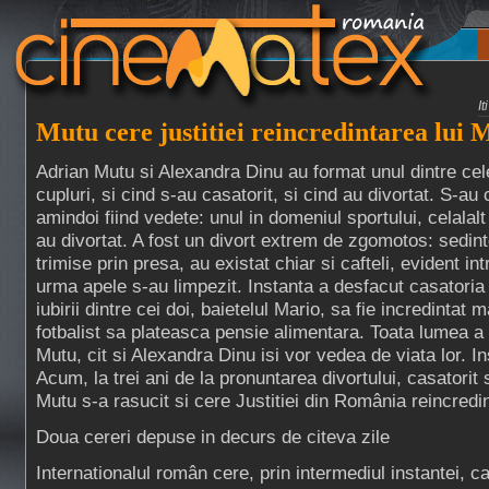
I
Mutu cere justitiei reincredintarea lui 
Adrian Mutu si Alexandra Dinu au format unul dintre ce
cupluri, si cind s-au casatorit, si cind au divortat. S-au c
amindoi fiind vedete: unul in domeniul sportului, celalal
au divortat. A fost un divort extrem de zgomotos: sedinte
trimise prin presa, au existat chiar si cafteli, evident int
urma apele s-au limpezit. Instanta a desfacut casatoria 
iubirii dintre cei doi, baietelul Mario, sa fie incredintat m
fotbalist sa plateasca pensie alimentara. Toata lumea a 
Mutu, cit si Alexandra Dinu isi vor vedea de viata lor. I
Acum, la trei ani de la pronuntarea divortului, casatorit si
Mutu s-a rasucit si cere Justitiei din România reincredin
Doua cereri depuse in decurs de citeva zile
Internationalul român cere, prin intermediul instantei, ca