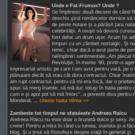
Unde e Fat-Frumos? Unde ?
Se împlinesc două decenii de când
deschis şirul româncelor dornice să 
de peste hotare şi a părăsit ţara nata
celebrităţii. A reuşit să devină cunosc
fost deloc un drum uşor. Acum îşi a
timpuri cu un zâmbet nostalgic. Şi n
nimic, chiar dacă a avut parte de per
neîmpliniri sentimentale.„Am plecat î
Revoluţie, în martie ’90, printr-o age
impresariat artistic pe care l-am avut pentru vară, pe o 
plănuiam decât să stau cât dura contractul. Chiar înain
am rupt contractul, pentru că mi-era frică, dar o prieten
spus să merg înainte, să mă duc totuşi în Italia pentru o
cum e şi apoi pot să mă întorc”, a povestit diva pentru
Mondenă. ...
citeste toata stirea >>
Zambeste tot timpul ne sfatuieste Andreea Raicu
Andreea Raicu nu este doar o brunetă dulce şi sexy. Ar
creier! Pentru a intra în rând cu lumea, starleta şi-a făc
blog. Şi a ţinut să filosofeze despre viaţă în general şi