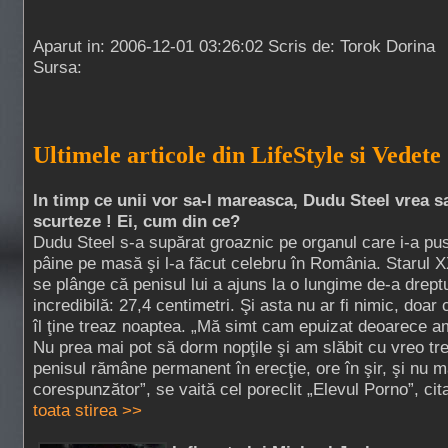
Aparut in: 2006-12-01 03:26:02 Scris de: Torok Dorina
Sursa:
Ultimele articole din LifeStyle si Vedete
In timp ce unii vor sa-l mareasca, Dudu Steel vrea s
scurteze ! Ei, cum din ce?
Dudu Steel s-a supărat groaznic pe organul care i-a pu
pâine pe masă şi l-a făcut celebru în România. Starul 
se plânge că penisul lui a ajuns la o lungime de-a drept
incredibilă: 27,4 centimetri. Şi asta nu ar fi nimic, doar 
îl ţine treaz noaptea. „Mă simt cam epuizat deoarece a
Nu prea mai pot să dorm nopţile şi am slăbit cu vreo tr
penisul rămâne permanent în erecţie, ore în şir, şi nu m
corespunzător”, se vaită cel poreclit „Elevul Porno”, cita
toata stirea >>