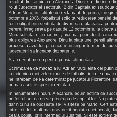
rezultat din casnicia cu Alexandra Dinu, sa-i fie incredint
rolul Judecatoriei sectorului 2 din Capitala exista doua 
Adrian Mutu, in calitate de reclamant. In prima, inregist
octombrie 2006, fotbalistul solicita reducerea pensiei de
fost obligat prin sentinta de divort sa o plateasca pentr
cerere, inregistrata pe data de 12 octombrie, la citeva 
Mutu solicita, nici mai mult, nici mai putin decit reincre
plus obligarea Alexandrei Dinu la plata unei pensii alim
procese a avut loc pina acum un singur termen de judec
judecatorii sa inceapa dezbaterile.
S-au certat mereu pentru pensia alimentara
Schimbarea de macaz a lui Adrian Mutu este cel putin c
la indemina motivele expuse de fotbalist in cele doua c
ne intrebam ce l-a determinat pe jucatorul Fiorentinei sa
prima casnicie spre incredintare.
In nenumarate rinduri, Alexandra, acum actrita de succes
pe fostul sot ca nu se preocupa de copilul lor. Nu plate
dar nici nu se oboseste sa-l viziteze pe Mario. Cert est
intre cei doi, mult mai grav decit neplata unei pensii, d
ceara copilul prin intermediul Justitiei. Si este extrem 