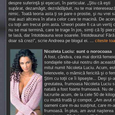
despre suferinţă şi eşecuri, în particular. „Ştiu că eşti
supărat, dezamăgit, deznădăjduit, nu te mai intereseaz
nimic. Toată teoria asta ţi se pare o prostie, şi nu vrei s
mai auzi altceva în afara celor care te macină. De acor
cu toţii am trecut prin asta. Uneori poate fi ca un vertij 
nu se mai termină, care te trage în jos, simţi că îţi pierzi
te lasă, dar întotdeauna iese soarele. Întotdeauna! Fără
doar să crezi”, scrie Andreea pe blogul ei. ...
citeste to
Nicoleta Luciu: sunt o norocoasa
A fost, cândva, cea mai dorită femei
sondajele site-ului nostru din aceast
mitul numit Nicoleta Luciu. Acum, est
telenovele, o mămică fericită şi o fe
Ştim cu toţii ce îi lipseşte... Deşi şi-
greutatea, frumoasa Nicoleta Luciu s
natală a fost foarte frumoasă. Nu de 
lucrurile acum, de la cele 50 de kilo
cu multă trudă şi compot. „Am avut n
oameni care m-au susţinut, care m-a
frumoasă. În plus, am avut naşterea