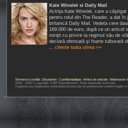
Kate Winslet si Daily Mail
Actriţa Kate Winslet, care a câştigat
pentru rolul din The Reader, a dat în 
britanică Daily Mail. Vedeta cere dau
169.000 de euro, după ce un articol s
minţit cu privire la regimul său de sl
declară ofensată şi foarte tulburată 
...
citeste toata stirea >>
Termeni si conditii
|
Disclaimer
|
Confidentialitate
|
Arhiva de articole
|
Webmaster t
2006 - 2008 © copyright GWP Entertainment. Toate drepturile rezervate.
Copierea sau duplicarea continutului acestui site se pedepseste conform legilor in