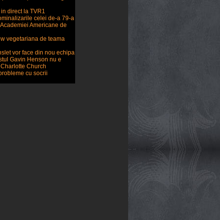
 in direct la TVR1
minalizarile celei de-a 79-a
or Academiei Americane de
ow vegetariana de teama
slet vor face din nou echipa
stul Gavin Henson nu e
u Charlotte Church
probleme cu socrii