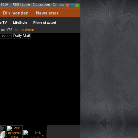
i 2010
RSS
|
Login
|
Creaza cont
|
Contact
Din monden
Newsletter
le TV
LifeStyle
Filme si actori
ni pe YM:
cinematexro