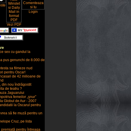
este
Login
Vezi PDF
are
ace sex cu gandul la
-a pus genunchi de 8.000 de
etesta sa filmeze nud
ri pentru Oscar!
incasari de 42 milioane de
end
 din nou îndrăgostit
ita de teatru ?
muza Jaguarului
mpotriva femeilor „şnur”
la Globul de Aur - 2007
ndidatii la Oscarul pentru
 vrea să fie muză pentru un
elope Cruz, pe lista
, premiată pentru întreaga