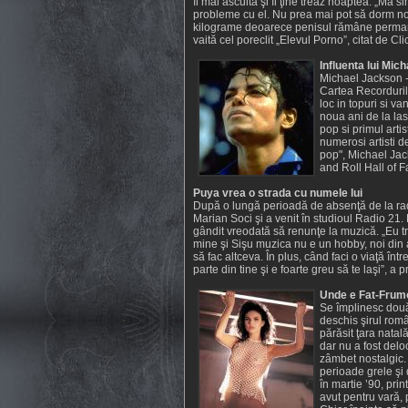
îl mai ascultă şi îl ţine treaz noaptea. „Mă
probleme cu el. Nu prea mai pot să dorm nopţ
kilograme deoarece penisul rămâne permanent
vaită cel poreclit „Elevul Porno”, citat de Clic
Influenta lui Mic
Michael Jackson - 
Cartea Recordurilo
loc in topuri si v
noua ani de la la
pop si primul arti
numerosi artisti 
pop", Michael Jack
and Roll Hall of F
Puya vrea o strada cu numele lui
După o lungă perioadă de absenţă de la radi
Marian Soci şi a venit în studioul Radio 21. 
gândit vreodată să renunţe la muzică. „Eu t
mine şi Sişu muzica nu e un hobby, noi din 
să fac altceva. În plus, când faci o viaţă în
parte din tine şi e foarte greu să te laşi”, a pr
Unde e Fat-Frum
Se împlinesc dou
deschis şirul rom
părăsit ţara natală
dar nu a fost del
zâmbet nostalgic. 
perioade grele şi 
în martie ’90, prin
avut pentru vară, 