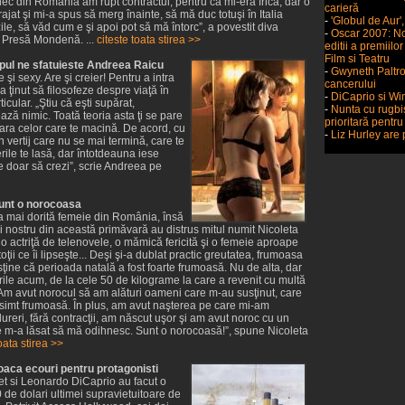
lec din România am rupt contractul, pentru că mi-era frică, dar o
carieră
ajat şi mi-a spus să merg înainte, să mă duc totuşi în Italia
-
'Globul de Aur',
ile, să văd cum e şi apoi pot să mă întorc”, a povestit diva
-
Oscar 2007: No
 Presă Mondenă. ...
citeste toata stirea >>
editii a premiil
Film si Teatru
pul ne sfatuieste Andreea Raicu
-
Gwyneth Paltr
i sexy. Are şi creier! Pentru a intra
cancerului
 a ţinut să filosofeze despre viaţă în
-
DiCaprio si Win
icular. „Ştiu că eşti supărat,
-
Nunta cu rugbi
ză nimic. Toată teoria asta ţi se pare
prioritară pentr
afara celor care te macină. De acord, cu
-
Liz Hurley are 
un vertij care nu se mai termină, care te
uterile te lasă, dar întotdeauna iese
e doar să crezi”, scrie Andreea pe
sunt o norocoasa
ea mai dorită femeie din România, însă
i nostru din această primăvară au distrus mitul numit Nicoleta
o actriţă de telenovele, o mămică fericită şi o femeie aproape
toţii ce îi lipseşte... Deşi şi-a dublat practic greutatea, frumoasa
ţine că perioada natală a fost foarte frumoasă. Nu de alta, dar
rile acum, de la cele 50 de kilograme la care a revenit cu multă
„Am avut norocul să am alături oameni care m-au susţinut, care
simt frumoasă. În plus, am avut naşterea pe care mi-am
ureri, fără contracţii, am născut uşor şi am avut noroc cu un
e m-a lăsat să mă odihnesc. Sunt o norocoasă!”, spune Nicoleta
oata stirea >>
oaca ecouri pentru protagonisti
let si Leonardo DiCaprio au facut o
 de dolari ultimei supravietuitoare de