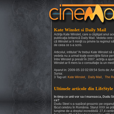
Kate Winslet si Daily Mail
Actriţa Kate Winslet, care a câştigat anul a
publicaţia britanică Daily Mail. Vedeta cer
că Winslet ar fi minţit cu privire la regimul 
de ceea ce s-a scris.
Articolul, intitulat "Ar trebui Kate Winslet 
vedeta nu a urmat toate exerciţiile fizice pe
între Winslet şi presă! În 2007, actriţa a aj
Winslet ar fi mers la o consultaţie la un medic
Aparut in: 2009-05-10 02:09:54 Scris de: A
Sursa:
3 Tag-uri:
Kate Winslet
,
Daily Mail
,
The R
Ultimele articole din LifeStyle
In timp ce unii vor sa-l mareasca, Dudu St
ce?
Dudu Steel s-a supărat groaznic pe organul 
făcut celebru în România. Starul XXX se plâ
lungime de-a dreptul incredibilă: 27,4 centim