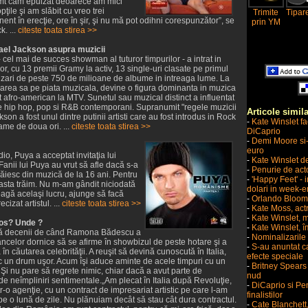
 simt cam epuizat deoarece am mici
ile şi am slăbit cu vreo trei
Trimite
Tipar
 în erecţie, ore în şir, şi nu mă pot odihni corespunzător”, se
prin YM
k. ...
citeste toata stirea >>
hael Jackson asupra muzicii
cel mai de succes showman al tuturor timpurilor - a intrat in
r, cu 13 premii Gramy la activ, 13 single-uri clasate pe primul
anzari de peste 750 de milioane de albume in intreaga lume. La
sarea sa pe piata muzicala, devine o figura dominanta in muzica
st afro-american la MTV. Sunetul sau muzical distinct a influentat
de hip hop, pop si R&B contemporani. Supranumit "regele muzicii
Articole simil
son a fost unul dintre putinii artisti care au fost introdus in Rock
-
Kate Winslet f
ame de doua ori. ...
citeste toata stirea >>
DiCaprio
-
Demi Moore si
euro
o, Puya a acceptat invitaţia lui
-
Kate Winslet d
Fanii lui Puya au vrut să afle dacă s-a
-
Penurie de acto
răiesc din muzică de la 16 ani. Pentru
-
'Happy Feet' - 
asta trăim. Nu m-am gândit niciodată
dolari in week-
treagă acelaşi lucru, ajunge să facă
-
Orlando Bloom,
ecizat artistul. ...
citeste toata stirea >>
-
Kate Moss, actr
-
Kate Winslet, 
os? Unde ?
-
Kate Winslet, î
ă decenii de când Ramona Bădescu a
-
Nominalizarile 
âncelor dornice să se afirme în showbizul de peste hotare şi a
-
S-au anuntat ca
 în căutarea celebrităţii. A reuşit să devină cunoscută în Italia,
efecte speciale
oc un drum uşor. Acum îşi aduce aminte de acele timpuri cu un
-
Britney Spears
Şi nu pare să regrete nimic, chiar dacă a avut parte de
nud
de neîmpliniri sentimentale.„Am plecat în Italia după Revoluţie,
-
DiCaprio si Pen
tr-o agenţie, cu un contract de impresariat artistic pe care l-am
finalistilor
pe o lună de zile. Nu plănuiam decât să stau cât dura contractul.
-
Cate Blanchett