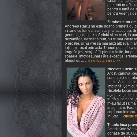
Chiar înainte să p
prietenă m-a încur
pentru o lună de z
pentru Agenţia de
Zambeste tot tim
Andreea Raicu nu este doar o brunetă dulce ş
în rând cu lumea, starleta şi-a făcut blog. Şi
general şi despre suferinţă şi eşecuri, în part
dezamăgit, deznădăjduit, nu te mai interesea
o prostie, şi nu vrei să mai auzi altceva în 
toţii am trecut prin asta. Uneori poate fi ca 
trage în jos, simţi că îţi pierzi minţile, iar p
soarele. Întotdeauna! Fără excepţie! Trebui
blogul ei. ...
citeste toata stirea >>
Nicoleta Luciu: 
A fost, cândva, c
sondajele site-ulu
Luciu. Acum, este 
împlinită. Ştim cu 
Nicoleta Luciu sus
aşa priveşte lucru
trudă şi compot. 
m-au făcut să mă 
imaginat-o. Fără d
copil cuminte car
în Star. ...
citeste t
Titanic inca prov
Actorii Kate Wins
donatie de 30.000