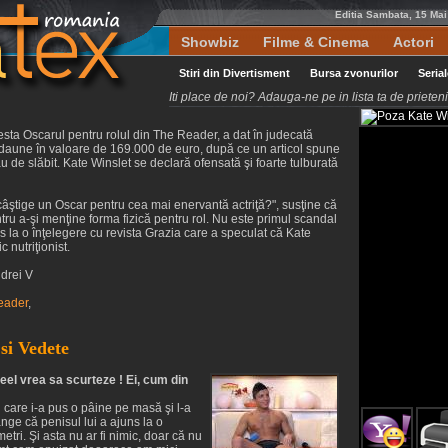
Editia Sambata, 15 Ma
Showbiz
Filme & Cinema
Actori
Stiri din Divertisment
Bursa zvonurilor
Seria
Iti place de noi? Adauga-ne pe in lista ta de priete
cesta Oscarul pentru rolul din The Reader, a dat în judecată
e daune în valoare de 169.000 de euro, după ce un articol spune
său de slăbit. Kate Winslet se declară ofensată şi foarte tulburată
să câştige un Oscar pentru cea mai enervantă actriţă?", susţine că
ntru a-şi menţine forma fizică pentru rol. Nu este primul scandal
uns la o înţelegere cu revista Grazia care a speculat că Kate
 nutriţionist.
ndrei V
eader
,
 si Vedete
eel vrea sa scurteze ! Ei, cum din
care i-a pus o pâine pe masă şi l-a
nge că penisul lui a ajuns la o
etri. Şi asta nu ar fi nimic, doar că nu