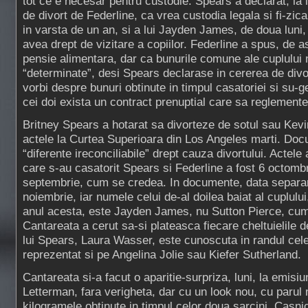
tot ce e necesar pentru custodie. Spears a declarat, la 
de divort de Federline, ca vrea custodia legala si fi-zic
in varsta de un an, si a lui Jayden James, de doua luni,
avea drept de vizitare a copiilor. Federline a spus, de
pensie alimentara, dar ca bunurile comune ale cuplului 
“determinate”, desi Spears declarase in cererea de divo
vorbi despre bunuri obtinute in timpul casatoriei si su-g
cei doi exista un contract prenuptial care sa reglemente
Britney Spears a hotarat sa divorteze de sotul sau Kevi
actele la Curtea Superioara din Los Angeles marti. Doc
“diferente ireconciliabile” drept cauza divortului. Actele 
care s-au casatorit Spears si Federline a fost 6 octomb
septembrie, cum se credea. In documente, data separari
noiembrie, iar numele celui de-al doilea baiat al cuplulu
anul acesta, este Jayden James, nu Sutton Pierce, cum s
Cantareata a cerut sa-si plateasca fiecare cheltuielile 
lui Spears, Laura Wasser, este cunoscuta in randul celeb
reprezentat si pe Angelina Jolie sau Kiefer Sutherland.
Cantareata si-a facut o aparitie-surpriza, luni, la emisi
Letterman, fara verigheta, dar cu un look nou, cu parul 
kilogramele obtinute in timpul celor doua sarcini. Casnic