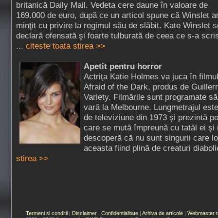
britanică Daily Mail. Vedeta cere daune în valoare de
169.000 de euro, după ce un articol spune că Winslet ar
minţit cu privire la regimul său de slăbit. Kate Winslet s
declară ofensată şi foarte tulburată de ceea ce s-a scri
...
citeste toata stirea >>
Apetit pentru horror
Actriţa Katie Holmes va juca în filmu
Afraid of the Dark, produs de Guiller
Variety. Filmările sunt programate s
vară la Melbourne. Lungmetrajul este
de televiziune din 1973 şi prezintă po
care se mută împreună cu tatăl ei şi 
descoperă că nu sunt singurii care l
aceasta fiind plină de creaturi diaboli
stirea >>
Termeni si conditii
|
Disclaimer
|
Confidentialitate
|
Arhiva de articole
|
Webmaster t