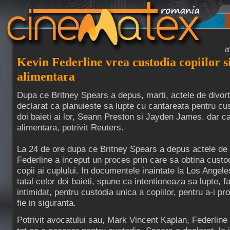
I
Kevin Federline vrea custodia copiilor s
alimentara
Dupa ce Britney Spears a depus, marti, actele de divort
declarat ca planuieste sa lupte cu cantareata pentru cu
doi baieti ai lor, Seann Preston si Jayden James, dar c
alimentara, potrivit Reuters.
La 24 de ore dupa ce Britney Spears a depus actele de 
Federline a inceput un proces prin care sa obtina custod
copii ai cuplului. In documentele inaintate la Los Angele
tatal celor doi baieti, spune ca intentioneaza sa lupte, f
intimidat, pentru custodia unica a copiilor, pentru a-i pro
fie in siguranta.
Potrivit avocatului sau, Mark Vincent Kaplan, Federline 