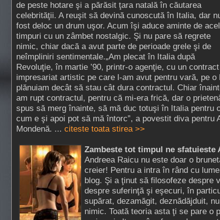
de peste hotare şi a părăsit ţara natală în căutarea
celebrităţii. A reuşit să devină cunoscută în Italia, dar n
fost deloc un drum uşor. Acum îşi aduce aminte de ace
timpuri cu un zâmbet nostalgic. Şi nu pare să regrete
nimic, chiar dacă a avut parte de perioade grele şi de
neîmpliniri sentimentale.„Am plecat în Italia după
Revoluţie, în martie ’90, printr-o agenţie, cu un contract
impresariat artistic pe care l-am avut pentru vară, pe o 
plănuiam decât să stau cât dura contractul. Chiar înain
am rupt contractul, pentru că mi-era frică, dar o prieten
spus să merg înainte, să mă duc totuşi în Italia pentru o
cum e şi apoi pot să mă întorc”, a povestit diva pentru
Mondenă. ...
citeste toata stirea >>
Zambeste tot timpul ne sfatuieste
Andreea Raicu nu este doar o brunetă
creier! Pentru a intra în rând cu lume
blog. Şi a ţinut să filosofeze despre v
despre suferinţă şi eşecuri, în particu
supărat, dezamăgit, deznădăjduit, nu
nimic. Toată teoria asta ţi se pare o p