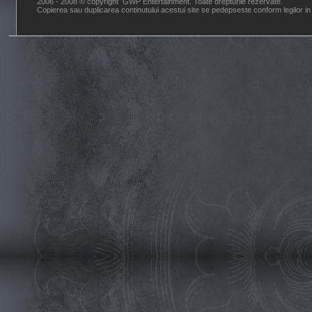
2006 - 2008 © copyright GWP Entertainment. Toate drepturile rezervate.
Copierea sau duplicarea continutului acestui site se pedepseste conform legilor in