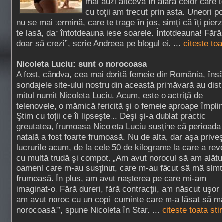
mai auzi altceva în afara celor care 
cu toţii am trecut prin asta. Uneori po
nu se mai termină, care te trage în jos, simţi că îţi pierzi
te lasă, dar întotdeauna iese soarele. Întotdeauna! Fără
doar să crezi”, scrie Andreea pe blogul ei. ...
citeste to
Nicoleta Luciu: sunt o norocoasa
A fost, cândva, cea mai dorită femeie din România, îns
sondajele site-ului nostru din această primăvară au dist
mitul numit Nicoleta Luciu. Acum, este o actriţă de
telenovele, o mămică fericită şi o femeie aproape împlin
Ştim cu toţii ce îi lipseşte... Deşi şi-a dublat practic
greutatea, frumoasa Nicoleta Luciu susţine că perioada
natală a fost foarte frumoasă. Nu de alta, dar aşa prive
lucrurile acum, de la cele 50 de kilograme la care a rev
cu multă trudă şi compot. „Am avut norocul să am alătu
oameni care m-au susţinut, care m-au făcut să mă simt
frumoasă. În plus, am avut naşterea pe care mi-am
imaginat-o. Fără dureri, fără contracţii, am născut uşor 
am avut noroc cu un copil cuminte care m-a lăsat să m
norocoasă!”, spune Nicoleta în Star. ...
citeste toata st