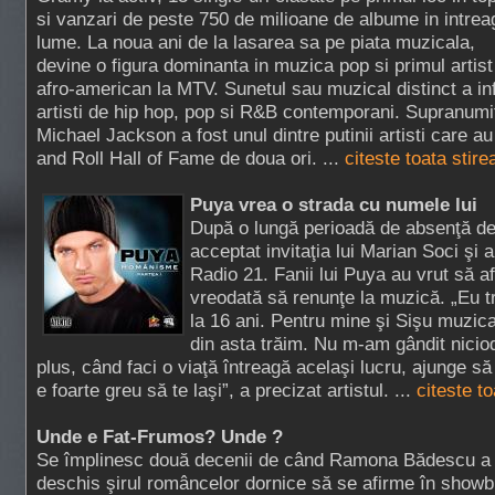
si vanzari de peste 750 de milioane de albume in intrea
lume. La noua ani de la lasarea sa pe piata muzicala,
devine o figura dominanta in muzica pop si primul artist
afro-american la MTV. Sunetul sau muzical distinct a in
artisti de hip hop, pop si R&B contemporani. Supranumit
Michael Jackson a fost unul dintre putinii artisti care a
and Roll Hall of Fame de doua ori. ...
citeste toata stire
Puya vrea o strada cu numele lui
După o lungă perioadă de absenţă de
acceptat invitaţia lui Marian Soci şi a
Radio 21. Fanii lui Puya au vrut să a
vreodată să renunţe la muzică. „Eu t
la 16 ani. Pentru mine şi Sişu muzic
din asta trăim. Nu m-am gândit niciod
plus, când faci o viaţă întreagă acelaşi lucru, ajunge să 
e foarte greu să te laşi”, a precizat artistul. ...
citeste t
Unde e Fat-Frumos? Unde ?
Se împlinesc două decenii de când Ramona Bădescu a
deschis şirul româncelor dornice să se afirme în showb