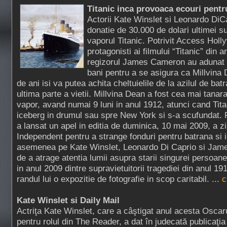
Titanic inca provoaca ecouri pentr
Actorii Kate Winslet si Leonardo DiC
donatie de 30.000 de dolari ultimei s
vaporul Titanic. Potrivit Access Holl
protagonisti ai filmului “Titanic” din
regizorul James Cameron au adunat
bani pentru a se asigura ca Millvina 
de ani isi va putea achita cheltuielile de la azilul de batr
ultima parte a vietii. Millvina Dean a fost cea mai tana
vapor, avand numai 9 luni in anul 1912, atunci cand Titan
iceberg in drumul sau spre New York si s-a scufundat. 
a lansat un apel in editia de duminica, 10 mai 2009, a zia
Independent pentru a strange fonduri pentru batrana si i
asemenea pe Kate Winslet, Leonardo Di Caprio si Jam
de a atrage atentia lumii asupra starii singurei persoan
in anul 2009 dintre supravietuitorii tragediei din anul 19
randul lui o expozitie de fotografie in scop caritabil. ...
c
Kate Winslet si Daily Mail
Actriţa Kate Winslet, care a câştigat anul acesta Oscar
pentru rolul din The Reader, a dat în judecată publicaţia