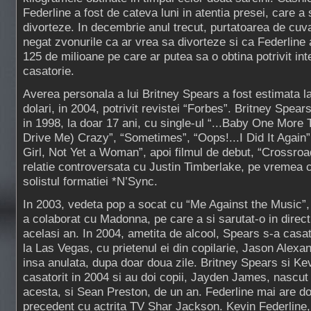
Federline a fost de cateva luni in atentia presei, care a
divorteze. In decembrie anul trecut, purtatoarea de cuv
negat zvonurile ca ar vrea sa divorteze si ca Federline
125 de milioane pe care ar putea sa o obtina potrivit inte
casatorie.
Averea personala a lui Britney Spears a fost estimata l
dolari, in 2004, potrivit revistei “Forbes”. Britney Spear
in 1998, la doar 17 ani, cu single-ul “...Baby One More
Drive Me) Crazy”, “Sometimes”, “Oops!...I Did It Again”
Girl, Not Yet a Woman”, apoi filmul de debut, “Crossroa
relatie controversata cu Justin Timberlake, pe vremea 
solistul formatiei *N’Sync.
In 2003, vedeta pop a socat cu “Me Against the Music”,
a colaborat cu Madonna, pe care a si sarutat-o in direct
acelasi an. In 2004, ametita de alcool, Spears s-a casat
la Las Vegas, cu prietenul ei din copilarie, Jason Alexa
insa anulata, dupa doar doua zile. Britney Spears si Ke
casatorit in 2004 si au doi copii, Jayden James, nascut
acesta, si Sean Preston, de un an. Federline mai are doi
precedent cu actrita TV Shar Jackson. Kevin Federline, 