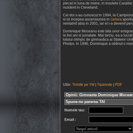
plecat in luna de miere, in Insulele Caraib
rezident in Cleveland.
Cei doi s-au cunoscut in 1994, la Campion
si isi incepea ascensiunea in
cariera
sportiv
reintalnit abia in 2001, iar el i-a devenit pe
Dominique Moceanu este fata unor emigranti 
la trei ani si jumatate. Mai tarziu, ea a luc
lotului olimpic de gimnastica al Statelor U
Phelps. In 1996, Dominique a obtinut o meda
Utile:
Trimite pe YM
|
Tipareste
|
PDF
Opinii: Gimnasta Dominique Moceanu
Spune-ne parerea TA!
Numele tau:
Email :