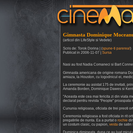
Gimnasta Dominique Moceanu 
(articol din LifeStyle si Vedete)
Scris de: Torok Dorina | (
spune-ti parerea!
)
Publicat in 2006-11-07 |
Sursa
Nasi au fost Nadia Comaneci si Bart Conne
Gimnasta americana de origine romana Dom
amiaza, la Houston, cu logodnicul ei, medic
La ceremonie au asistat 175 de invitati, prin
Amanda Borden, Dominique Dawes si Kerri S
"Aceasta este cea mai fericita zi din viata 
declarat pentru revista "People" proaspata 
Cununia religioasa, oficiata de trei preoti o
Ceremonia religioasa a fost oficiata in rit 
pregatirile de nunta. Ea a purtat o
rochie
din
un costum clasic, cu papion,
vesta
de satin 
Duminica dimineata, dupa ce au luat micul de