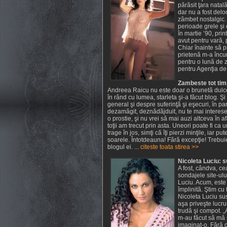
părăsit ţara natală
dar nu a fost del
zâmbet nostalgic. 
perioade grele şi 
în martie ’90, prin
avut pentru vară, 
Chiar înainte să p
prietenă m-a încur
pentru o lună de z
pentru Agenţia de
Zambeste tot tim
Andreea Raicu nu este doar o brunetă dulce ş
în rând cu lumea, starleta şi-a făcut blog. Şi
general şi despre suferinţă şi eşecuri, în part
dezamăgit, deznădăjduit, nu te mai interesea
o prostie, şi nu vrei să mai auzi altceva în 
toţii am trecut prin asta. Uneori poate fi ca 
trage în jos, simţi că îţi pierzi minţile, iar p
soarele. Întotdeauna! Fără excepţie! Trebui
blogul ei. ...
citeste toata stirea >>
Nicoleta Luciu: 
A fost, cândva, c
sondajele site-ulu
Luciu. Acum, este 
împlinită. Ştim cu 
Nicoleta Luciu sus
aşa priveşte lucru
trudă şi compot. 
m-au făcut să mă 
imaginat-o. Fără d