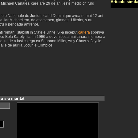
Articole simil
e. Michael Canales, care are 29 de ani, este medic chirurg
atele Nationale de Juniori, cand Dominique avea numai 12 ani
a, iar Michael era, de asemenea, gimnast. Ulterior, s-au
ntru o perioada antrenor.
romani, stabiliti in Statele Unite. Si-a inceput
cariera
sportiva
rat cu Bela Karolyi, iar in 1996 a devenit cea mai tanara membra a
nite, unde a fost colega cu Shannon Miller, Amy Chow si Jaycie
lie de aur la Jocurile Olimpice.
 s-a maritat