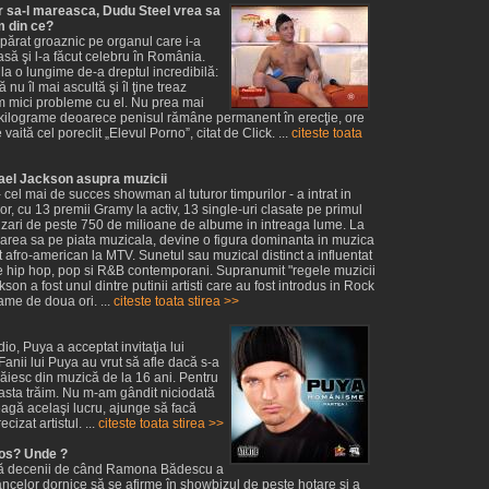
or sa-l mareasca, Dudu Steel vrea sa
m din ce?
părat groaznic pe organul care i-a
să şi l-a făcut celebru în România.
la o lungime de-a dreptul incredibilă:
 nu îl mai ascultă şi îl ţine treaz
 mici probleme cu el. Nu prea mai
ei kilograme deoarece penisul rămâne permanent în erecţie, ore
vaită cel poreclit „Elevul Porno”, citat de Click. ...
citeste toata
hael Jackson asupra muzicii
cel mai de succes showman al tuturor timpurilor - a intrat in
r, cu 13 premii Gramy la activ, 13 single-uri clasate pe primul
anzari de peste 750 de milioane de albume in intreaga lume. La
sarea sa pe piata muzicala, devine o figura dominanta in muzica
st afro-american la MTV. Sunetul sau muzical distinct a influentat
de hip hop, pop si R&B contemporani. Supranumit "regele muzicii
son a fost unul dintre putinii artisti care au fost introdus in Rock
ame de doua ori. ...
citeste toata stirea >>
o, Puya a acceptat invitaţia lui
Fanii lui Puya au vrut să afle dacă s-a
răiesc din muzică de la 16 ani. Pentru
asta trăim. Nu m-am gândit niciodată
treagă acelaşi lucru, ajunge să facă
ecizat artistul. ...
citeste toata stirea >>
os? Unde ?
ă decenii de când Ramona Bădescu a
âncelor dornice să se afirme în showbizul de peste hotare şi a