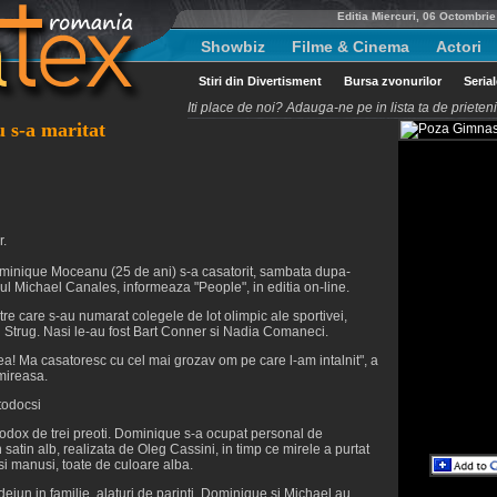
Editia Miercuri, 06 Octombri
Showbiz
Filme & Cinema
Actori
Stiri din Divertisment
Bursa zvonurilor
Seria
Iti place de noi? Adauga-ne pe in lista ta de priete
s-a maritat
r.
inique Moceanu (25 de ani) s-a casatorit, sambata dupa-
ul Michael Canales, informeaza "People", in editia on-line.
tre care s-au numarat colegele de lot olimpic ale sportivei,
trug. Nasi le-au fost Bart Conner si Nadia Comaneci.
mea! Ma casatoresc cu cel mai grozav om pe care l-am intalnit", a
mireasa.
rtodocsi
ortodox de trei preoti. Dominique s-a ocupat personal de
 satin alb, realizata de Oleg Cassini, in timp ce mirele a purtat
si manusi, toate de culoare alba.
jun in familie, alaturi de parinti, Dominique si Michael au