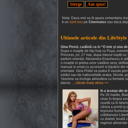
Nota: Daca vrei sa iti apara comentariu inst
ti un
cont nou
pe
Cinematex
sau daca deja
Ultimele articole din LifeStyle
Gina Pistol, cadână ca in “O mie şi una de
Dupa o noapte de hip-hop cu Puya, evenime
Princess, joi, 27 mai, dupa miezul noptii cu
parfum oriental. Alexandra Enachescu si al
o noapte in pielea unor cadâne sexy, defilan
manual si ornat cu accesorii si bijuterii din
orientale. Gina Pistol va putea fi vazuta pe
iubitul sau de nationalitate araba, Nicola, p
Yasmine va incinge atmosfera cu formele sa
dance. ...
citeste toata stirea >>
N-a lesinat din d
Pe 26 martie, Bia
chiar în timpul e
ceartă ca în telen
căreia a primit şi 
leşinului frumoase
cotidianului Liber
cu diabet, boală c
regimul alimentar 