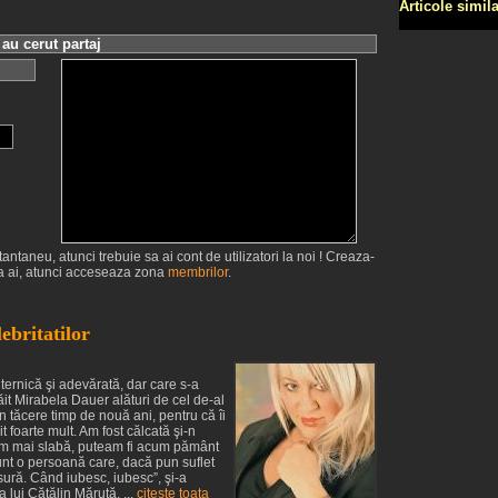
Articole simil
au cerut partaj
antaneu, atunci trebuie sa ai cont de utilizatori la noi ! Creaza-
 ai, atunci acceseaza zona
membrilor
.
ebritatilor
uternică şi adevărată, dar care s-a
răit Mirabela Dauer alături de cel de-al
în tăcere timp de nouă ani, pentru că îi
 foarte mult. Am fost călcată şi-n
eram mai slabă, puteam fi acum pământ
 sunt o persoană care, dacă pun suflet
sură. Când iubesc, iubesc”, şi-a
 lui Cătălin Măruţă. ...
citeste toata