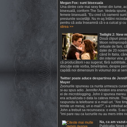
Megan Fox: sunt bisexuala
Una dintre cele mai sexy femei din lume, a
bisexuală, conform The Sun. Vedeta spune, î
femeie bisexuală. "Eu cred că oamenii sunt n
presiunile societăţii. Nu m-aş întâlni niciod
pentru că asta înseamnă că s-a culcat şi cu b
stirea >>
Twilight 2: New m
Două clipuri proas
Moon reîmprospăte
virtuale de fani, 
datei de 20 noiemb
când în Italia, câ
din interior vine, 
că producătorii i-au sugerat, fără subtilitate
discuţie este vorba, bineînţeles, despre per
capătă noi dimensiuni în volumul doi al ser
Twitter poate aduce despartirea de Jennif
Mayer
Zvonurile spuneau ca nunta urmeaza curand
si-au spus adio. Jennifer Aniston era enerv
ei de microblogging. John ii spunea mereu c
era actualizata o data la cateva minute. Tre
raspunda la telefoane si e-mail-uri. "Are tim
trimite un mesaj, un e-mail?", s-a intrebat ac
John a trebuit sa recunoasca: o evita. S-au d
"imi pare rau ca lucrurile nu au mers intre noi
Na, ca am vazut-o
Publicaţia News of