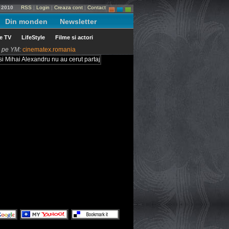
e 2010
RSS
|
Login
|
Creaza cont
|
Contact
Din monden
Newsletter
le TV
LifeStyle
Filme si actori
ni pe YM:
cinematex.romania