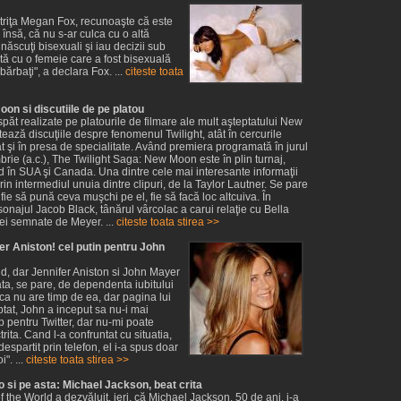
ctriţa Megan Fox, recunoaşte că este
nsă, că nu s-ar culca cu o altă
ăscuţi bisexuali şi iau decizii sub
ată cu o femeie care a fost bisexuală
ărbaţi", a declara Fox. ...
citeste toata
oon si discutiile de pe platou
păt realizate pe platourile de filmare ale mult aşteptatului New
ază discuţiile despre fenomenul Twilight, atât în cercurile
cât şi în presa de specialitate. Având premiera programată în jurul
rie (a.c.), The Twilight Saga: New Moon este în plin turnaj,
nd în SUA şi Canada. Una dintre cele mai interesante informaţii
prin intermediul unuia dintre clipuri, de la Taylor Lautner. Se pare
, fie să pună ceva muşchi pe el, fie să facă loc altcuiva. În
sonajul Jacob Black, tânărul vârcolac a carui relaţie cu Bella
iei semnate de Meyer. ...
citeste toata stirea >>
er Aniston! cel putin pentru John
, dar Jennifer Aniston si John Mayer
ata, se pare, de dependenta iubitului
a nu are timp de ea, dar pagina lui
ptat, John a inceput sa nu-i mai
p pentru Twitter, dar nu-mi poate
trita. Cand l-a confruntat cu situatia,
espartit prin telefon, el i-a spus doar
". ...
citeste toata stirea >>
 si pe asta: Michael Jackson, beat crita
 the World a dezvăluit, ieri, că Michael Jackson, 50 de ani, i-a