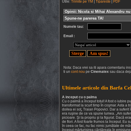
Utile:
Trimite pe YM
|
Tipareste
|
PDF
Opinii: Nicola si Mihai Alexandru nu 
Spune-ne parerea TA!
Numele tau:
Email :
Nota: Daca vrei sa iti apara comentariu inst
ti un
cont nou
pe
Cinematex
sau daca deja
Ultimele articole din Barfa Cel
A inceput cu o palma
Cu o palmă a început totul! A fost o iubire p
transformat la scurt timp în coşmar. Asta a t
doilea ei soţ, Traian Popovici. Dar a suferit 
era ruşine de ce va spune lumea. „Am suferit
picioare. Şi la propriu şi la figurat. Dacă 
de flori. A fost foarte frumos la început. Eu
în ceea ce fac, nu fac nimic jumătate de mă
început mărturisirea cântăreaţa în emisiunea