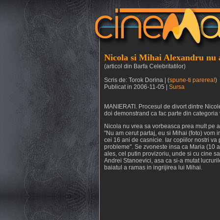
Nicola si Mihai Alexandru nu 
(articol din Barfa Celebritatilor)
Scris de: Torok Dorina | (
spune-ti parerea!
)
Publicat in 2006-11-05 |
Sursa
MANIERATI. Procesul de divort dintre Nicolet
doi demonstrand ca fac parte din categoria 
Nicola nu vrea sa vorbeasca prea mult pe ac
"Nu am cerut partaj, eu si Mihai (foto) vom i
cei 16 ani de casnicie. Iar copiilor nostri va
probleme". Se zvoneste insa ca Maria (10 ani
ales, cel putin provizoriu, unde si cu cine sa
Andrei Stanoevici, asa ca si-a mutat lucrurile
baiatul a ramas in ingrijirea lui Mihai.