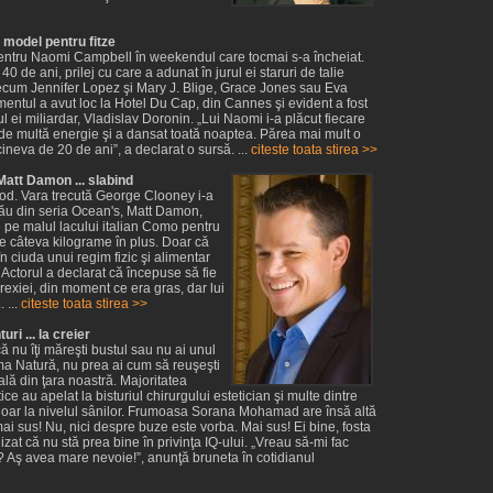
model pentru fitze
entru Naomi Campbell în weekendul care tocmai s-a încheiat.
40 de ani, prilej cu care a adunat în jurul ei staruri de talie
recum Jennifer Lopez şi Mary J. Blige, Grace Jones sau Eva
entul a avut loc la Hotel Du Cap, din Cannes şi evident a fost
ul ei miliardar, Vladislav Doronin. „Lui Naomi i-a plăcut fiecare
 de multă energie şi a dansat toată noaptea. Părea mai mult o
ineva de 20 de ani”, a declarat o sursă. ...
citeste toata stirea >>
att Damon ... slabind
d. Vara trecută George Clooney i-a
său din seria Ocean's, Matt Damon,
e pe malul lacului italian Como pentru
e câteva kilograme în plus. Doar că
n ciuda unui regim fizic şi alimentar
 Actorul a declarat că începuse să fie
exiei, din moment ce era gras, dar lui
 ...
citeste toata stirea >>
ri ... la creier
că nu îţi măreşti bustul sau nu ai unul
a Natură, nu prea ai cum să reuşeşti
ală din ţara noastră. Majoritatea
ice au apelat la bisturiul chirurgului estetician şi multe dintre
 doar la nivelul sânilor. Frumoasa Sorana Mohamad are însă altă
i sus! Nu, nici despre buze este vorba. Mai sus! Ei bine, fosta
zat că nu stă prea bine în privinţa IQ-ului. „Vreau să-mi fac
? Aş avea mare nevoie!”, anunţă bruneta în cotidianul