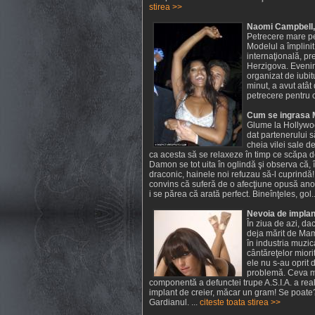
stirea >>
Naomi Campbell, 
Petrecere mare p
Modelul a împlinit 
internaţională, p
Herzigova. Evenim
organizat de iubit
minut, a avut atât
petrecere pentru c
Cum se ingrasa M
Glume la Hollywoo
dat partenerului 
cheia vilei sale d
ca acesta să se relaxeze în timp ce scăpa d
Damon se tot uita în oglindă şi observa că, î
draconic, hainele noi refuzau să-l cuprindă!
convins că suferă de o afecţiune opusă anor
i se părea că arată perfect. Bineînţeles, gol...
Nevoia de implantu
În ziua de azi, da
deja mărit de Mam
în industria muzic
cântăreţelor miorit
ele nu s-au oprit
problemă. Ceva ma
componentă a defunctei trupe A.S.I.A. a reali
implant de creier, măcar un gram! Se poate
Gardianul. ...
citeste toata stirea >>