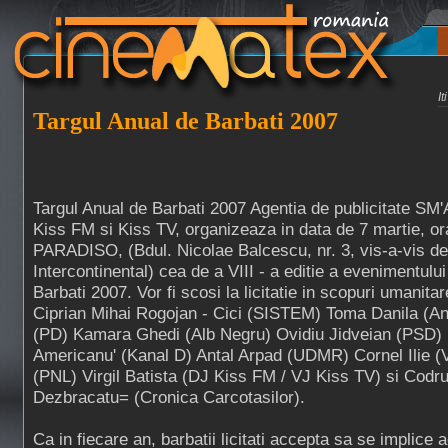
I
Targul Anual de Barbati 2007
Targul Anual de Barbati 2007 Agentia de publicitate SM'
Kiss FM si Kiss TV, organizeaza in data de 7 martie, or
PARADISO, (Bdul. Nicolae Balcescu, nr. 3, vis-a-vis de
Intercontinental) cea de a VIII - a editie a evenimentulu
Barbati 2007. Vor fi scosi la licitatie in scopuri umanitar
Ciprian Mihai Rogojan - Cici (SISTEM) Toma Danila (Ant
(PD) Kamara Ghedi (Alb Negru) Ovidiu Jidveian (PSD) 
Americanu' (Kanal D) Antal Arpad (UDMR) Cornel Ilie (
(PNL) Virgil Batista (DJ Kiss FM / VJ Kiss TV) si Codr
Dezbracatu= (Cronica Carcotasilor).
Ca in fiecare an, barbatii licitati accepta sa se implice 