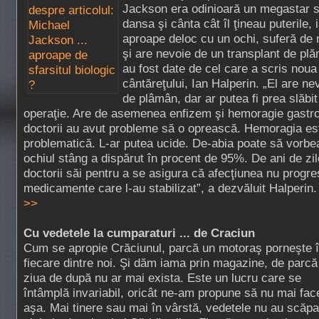
Jackson era odinioară un megastar s
dansa şi cânta cât îl ţineau puterile
aproape deloc cu un ochi, suferă de 
şi are nevoie de un transplant de plăm
au fost date de cel care a scris noua
cântăreţului, Ian Halperin. „El are ne
de plâmân, dar ar putea fi prea slăbit
operaţie. Are de asemenea enfizem şi hemoragie gastro-
doctorii au avut probleme să o oprească. Hemoragia es
problematică. L-ar putea ucide. De-abia poate să vorbe
ochiul stâng a dispărut în procent de 95%. De ani de zil
doctorii săi pentru a se asigura că afecţiunea nu progre
medicamente care l-au stabilizat”, a dezvăluit Halperin.
>>
Cu vedetele la cumparaturi ... de Craciun
Cum se apropie Crăciunul, parcă un motoraş porneşte 
fiecare dintre noi. Şi dăm iama prin magazine, de parcă
ziua de după nu ar mai exista. Este un lucru care se
întâmplă invariabil, oricât ne-am propune să nu mai fa
aşa. Mai tinere sau mai în vârstă, vedetele nu au scăpa