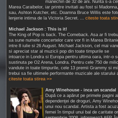
manechin de 32 de ani. Nunta s-a cel
Marea Caraibelor, iar printre invitati au fost si Madonn
sau, Ashton Kutcher, etc. Doamna Bruce Willis este fot
lenjerie intima de la Victoria Secret. ...
citeste toata sti
Michael Jackson : This is it!
The King of Pop is back. The Comeback. Asa ar fi trebu
sa sune numele concertelor care vor fi in Marea Britani
intre 8 iulie si 26 August. Michael Jackson, cel mai van
si apreciat star al muzicii pop din toate timpurile se
intoarce in Londra si Europa pentru ultima oara, intr-o 
sustinuta pe O2 Arena, Londra. Pentru cele 750 de mil
vandute in toate timpurile, cele 13 premii Grammy si mil
trebui sa fie ultimele performante muzicale ale starului 
citeste toata stirea >>
Amy Winehouse - inca un scandal
După ce a apărut pe primele pagini al
dependenţei de droguri, Amy Winehou
unui nou scandal. Artista a fost acu
femei în timpul unui bal de caritate o
septembrie 2008, informează AFP. În 