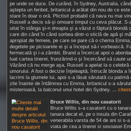
pe unde se duce. De curând, în Sydney, Australia, când
aştepta un feribot, britanicul a arătat din nou de ce este
stare în doar o oră. Plictisit probabil că nava nu mai vin
Russell a decis să-şi omoare timpul cu ceva plăcut. S-
uitat în stânga şi-n dreapta şi a văzut o făptură blondă c
care din când în când sorbea dintr-o sticlă de apă şi mâ
apropiat de femeie, pe care se pare că o chema Emma,
degetele pe picioarele ei şi a început să-i vorbească. Fa
fermecată şi i-a zâmbit. Brand a încercat apoi o abordar
luat cartea tinerei, frunzărind-o şi încercând să caute u
Văzând că nu merge aşa, Russell a apelat la o celebră c
umorului. A fost o decizie înţeleaptă, întrucât blonda a 
lacrimi la glumele lui, apoi s-a lăsat sărutată cu patim
zile înainte de întâlnirea cu Emma, britanicul s-a săruta
misterioasă, la balconul unui hotel din Sydney. ...
citest
Bruce Willis, din nou casatorit
Bruce Willis s-a casatorit cu o tanar
tanara decat el, pe o insula din Carai
venerabila varsta de 54 de ani si s-a 
viata de cea a tinerei si sexoasei 