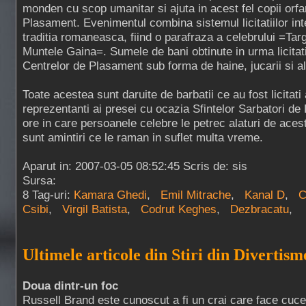
monden cu scop umanitar si ajuta in acest fel copii orfan
Plasament. Evenimentul combina sistemul licitatiilor int
traditia romaneasca, fiind o parafraza a celebrului =Tar
Muntele Gaina=. Sumele de bani obtinute in urma licita
Centrelor de Plasament sub forma de haine, jucarii si al
Toate acestea sunt daruite de barbatii ce au fost licitati 
reprezentanti ai presei cu ocazia Sfintelor Sarbatori de
ore in care persoanele celebre le petrec alaturi de acest
sunt amintiri ce le raman in suflet multa vreme.
Aparut in: 2007-03-05 08:52:45 Scris de: sis
Sursa:
8 Tag-uri:
Kamara Ghedi
,
Emil Mitrache
,
Kanal D
,
C
Csibi
,
Virgil Batista
,
Codrut Keghes
,
Dezbracatu
,
Ultimele articole din Stiri din Divertism
Doua dintr-un foc
Russell Brand este cunoscut a fi un crai care face cucer