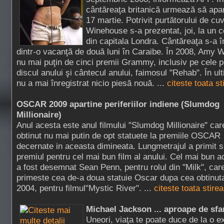
cântăreaţa britanică urmează să apară 
17 martie. Potrivit purtătorului de cuvâ
Winehouse s-a prezentat, joi, la un c
din capitala Londra. Cântăreaţa s-a î
dintr-o vacanţă de două luni în Caraibe. În 2008, Amy 
nu mai puţin de cinci premii Grammy, inclusiv pe cele pe
discul anului şi cântecul anului, faimosul "Rehab". În ul
nu a mai înregistrat nicio piesă nouă. ...
citeste toata s
OSCAR 2009 apartine periferiilor indiene (Slumdog
Millionaire)
Anul acesta este anul filmului "Slumdog Millionaire" car
obtinut nu mai putin de opt statuete la premiile OSCAR
decernate in aceasta dimineata. Lungmetrajul a primit s
premiul pentru cel mai bun film al anului. Cel mai bun a
a fost desemnat Sean Penn, pentru rolul din "Milk", car
primeste cea de-a doua statuie Oscar dupa cea obtinuta
2004, pentru filmul"Mystic River". ...
citeste toata stire
Michael Jackson ... aproape de sfar
Uneori, viaţa te poate duce de la o e