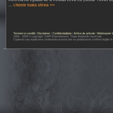
...
citeste toata stirea >>
Termeni si conditii
|
Disclaimer
|
Confidentialitate
|
Arhiva de articole
|
Webmaster t
2006 - 2008 © copyright GWP Entertainment. Toate drepturile rezervate.
Copierea sau duplicarea continutului acestui site se pedepseste conform legilor in