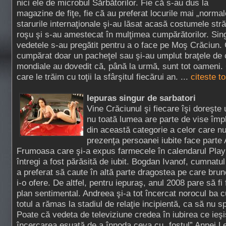
nici ele de microbul Sărbătorilor. Fie că s-au dus la
magazine de fiţe, fie că au preferat locurile mai „normal
starurile internaţionale şi-au lăsat acasă costumele str
roşu şi s-au amestecat în mulţimea cumpărătorilor. Sing
vedetele s-au pregătit pentru a o face pe Moş Crăciun.
cumpărat doar un pacheţel sau şi-au umplut braţele de ca
mondiale au dovedit că, până la urmă, sunt tot oameni. 
care le trăim cu toţii la sfârşitul fiecărui an. ...
citeste t
Iepuras singur de sarbatori
Vine Crăciunul şi fiecare îşi doreşte
nu toată lumea are parte de vise împl
din această categorie a celor care n
prezenţa persoanei iubite face part
Frumoasa care şi-a expus farmecele în calendarul Play
întregi a fost părăsită de iubit. Bogdan Ivanof, cumnatu
a preferat să caute în altă parte dragostea pe care bru
i-o ofere. De altfel, pentru iepuraş, anul 2008 pare să fi 
plan sentimental. Andreea şi-a tot încercat norocul ba cu
totul a rămas la stadiul de relaţie incipientă, ca să nu s
Poate că vedeta de televiziune credea în iubirea ce ieş
încercarea eşuată de a înnoda ceva cu „fostul” Annei L