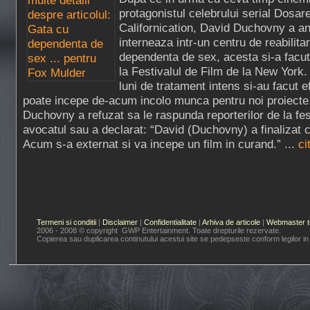
protagonistul celebrului serial Dosar
Californication, David Duchovny a an
interneaza intr-un centru de reabilitar
dependenta de sex, acesta si-a facut
la Festivalul de Film de la New York
luni de tratament intens si-au facut ef
poate incepe de-acum incolo munca pentru noi proiecte
Duchovny a refuzat sa le raspunda reporterilor de la fes
avocatul sau a declarat: “David (Duchovny) a finalizat c
Acum s-a externat si va incepe un film in curand.” ...
ci
Termeni si conditii
|
Disclaimer
|
Confidentialitate
|
Arhiva de articole
|
Webmaster t
2006 - 2008 © copyright GWP Entertainment. Toate drepturile rezervate.
Copierea sau duplicarea continutului acestui site se pedepseste conform legilor in