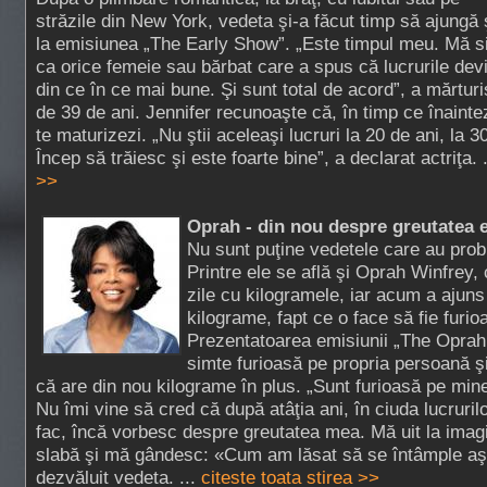
străzile din New York, vedeta şi-a făcut timp să ajungă 
la emisiunea „The Early Show”. „Este timpul meu. Mă s
ca orice femeie sau bărbat care a spus că lucrurile dev
din ce în ce mai bune. Şi sunt total de acord”, a mărturi
de 39 de ani. Jennifer recunoaşte că, în timp ce înainte
te maturizezi. „Nu ştii aceleaşi lucruri la 20 de ani, la 
Încep să trăiesc şi este foarte bine”, a declarat actriţa. 
>>
Oprah - din nou despre greutatea e
Nu sunt puţine vedetele care au prob
Printre ele se află şi Oprah Winfrey, 
zile cu kilogramele, iar acum a ajun
kilograme, fapt ce o face să fie furio
Prezentatoarea emisiunii „The Opra
simte furioasă pe propria persoană şi
că are din nou kilograme în plus. „Sunt furioasă pe min
Nu îmi vine să cred că după atâţia ani, în ciuda lucrurilo
fac, încă vorbesc despre greutatea mea. Mă uit la imag
slabă şi mă gândesc: «Cum am lăsat să se întâmple aşa
dezvăluit vedeta. ...
citeste toata stirea >>