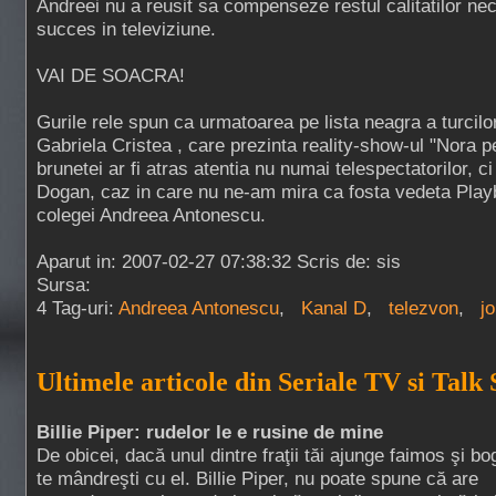
Andreei nu a reusit sa compenseze restul calitatilor ne
succes in televiziune.
VAI DE SOACRA!
Gurile rele spun ca urmatoarea pe lista neagra a turcilor
Gabriela Cristea , care prezinta reality-show-ul "Nora 
brunetei ar fi atras atentia nu numai telespectatorilor, ci
Dogan, caz in care nu ne-am mira ca fosta vedeta Play
colegei Andreea Antonescu.
Aparut in: 2007-02-27 07:38:32 Scris de: sis
Sursa:
4 Tag-uri:
Andreea Antonescu
,
Kanal D
,
telezvon
,
j
Ultimele articole din Seriale TV si Talk
Billie Piper: rudelor le e rusine de mine
De obicei, dacă unul dintre fraţii tăi ajunge faimos şi bo
te mândreşti cu el. Billie Piper, nu poate spune că are