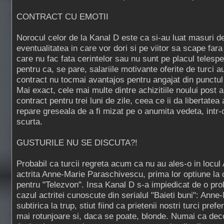
CONTRACT CU EMOTII
Norocul celor de la Kanal D este ca si-au luat masuri de
eventualitatea in care vor dori si pe viitor sa scape far
care nu fac fata cerintelor sau nu sunt pe placul telespec
pentru ca, se pare, salariile motivante oferite de turci a
contract nu tocmai avantajos pentru angajat din punctul
Mai exact, cele mai multe dintre achizitiile noului post 
contract pentru trei luni de zile, ceea ce ii da libertatea
repare greseala de a fi mizat pe o anumita vedeta, intr-
scurta.
GUSTURILE NU SE DISCUTA?!
Probabil ca turcii regreta acum ca nu au ales-o in locu
actrita Anne-Marie Paraschivescu, prima lor optiune la 
pentru "Telezvon". Insa Kanal D s-a impiedicat de o pro
cazul actritei cunoscute din serialul "Baieti buni": Anne
subtirica la trup, stiut fiind ca prietenii nostri turci pre
mai rotunjoare si, daca se poate, blonde. Numai ca deco