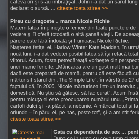
câteva ori şi s-au îmbrăţişat. John i-a dat un sărut lung 
declarat o sursă. ...
citeste toata stirea >>
Pireu cu dragoste .. marca Nicole Richie
Maternitatea împlineşte o femeie din toate punctele de
vedere şi îi oferă totodată o altă şansă vieţii. De aceeaş
părere este fără îndoială şi frumoasa Nicole Richie.
Naşterea fetiţei ei, Harlow Winter Kate Madden, în urm
nouă luni, i-a dat vedetei posibilitatea să îşi refacă total
viitorul. Acum, fosta petrecăreaţă vorbeşte din perspect
unei mame fericite: „Mâncarea are un gust mult mai bu
dacă este preparată de mamă, pentru că este făcută cu
mărturisit starul din „The Simple Life”, în vârstă de 27 d
faptului că, în 2005, Nicole mărturisea într-un interviu:
domestică. Nu ştiu să gătesc, să fac curat”. Acum însă
pentru micuţa ei este preocuparea numărul unu. „Prima
cartofi dulci şi i-a plăcut la nebunie. A mâncat totul şi l
oriunde – în părul ei, pe nas, peste tot”, şi-a amintit fer
citeste toata stirea >>
Gata cu dependenta de sex ... pen
Dupa ce in urma cu ceva timp cinema