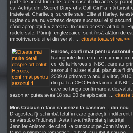
parte de acest lucru de la cei născuţi din aceeaşi părinţ
ea. Actriţa din „Secret Diary of a Call Girl” a mărturisit 
fratele ei, Charlie, şi surorile sale, Ellie şi Harley, le est
ruşine cu ea, nu vorbesc despre succesul ei şi ascund
când apropiaţii îi vizitează. În ciuda acestei atitudini, 
rudele sale. Părinţii englezoaicei sunt însă alături de ea
împotriva rolului ei din serial, ...
citeste toata stirea >>
Heroes, confirmat pentru sezonul 
Ratingurile din ce in ce mai mici nu 
cei de la Heroes si NBC, care au pri
sezonul 4 al serialului, planuit a fi d
2009 si primavara anului viitor, 2010
din partea CEO Entertainment NBC,
care pe langa confirmare a dezvaluit 
sezon ar putea avea 18 sau 20 de episoade. ...
citeste 
Mos Craciun o face sa viseze la casnicie .. din nou
Dragostea îţi schimbă felul în care gândeşti, indiferent l
ce vârstă o întâlneşti. Asta i s-a întâmplat şi actriţei
Jennifer Aniston, de când l-a cunoscut pe John Mayer.
După o plimbare romantică, la braţ, cu iubitul său pe