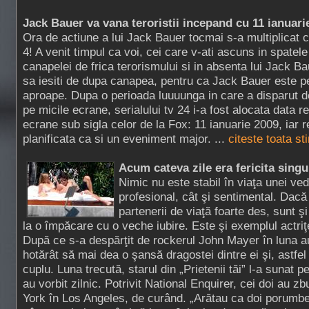
Jack Bauer va vana teroristii incepand cu 11 ianuari
Ora de actiune a lui Jack Bauer tocmai s-a multiplicat 
4! A venit timpul ca voi, cei care v-ati ascuns in spatele
canapelei de frica terorismului si in absenta lui Jack B
sa iesiti de dupa canapea, pentru ca Jack Bauer este p
aproape. Dupa o perioada luuuunga in care a disparut d
pe micile ecrane, serialului tv 24 i-a fost alocata data re
ecrane sub sigla celor de la Fox: 11 ianuarie 2009, iar 
planificata ca si un eveniment major. ...
citeste toata st
Acum cateva zile era fericita singur
Nimic nu este stabil în viaţa unei ved
profesional, cât şi sentimental. Dacă
partenerii de viaţă foarte des, sunt 
la o împăcare cu o veche iubire. Este şi exemplul actriţ
După ce s-a despărţit de rockerul John Mayer în luna au
hotărât să mai dea o şansă dragostei dintre ei şi, astfel
cuplu. Luna trecută, starul din „Prietenii tăi” l-a sunat p
au vorbit zilnic. Potrivit National Enquirer, cei doi au 
York în Los Angeles, de curând. „Arătau ca doi porumbe