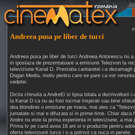
I
Andreea pusa pe liber de turci
Andreea pusa pe liber de turci Andreea Antonescu nu a f
in ipostaza de prezentatoare a emisiunii Telezvon la rec
televiziune Kanal D. Prestatia cantaretei i-a dezamagit pe
Dogan Media, motiv pentru care se pare ca vor renunta 
vedetei.
Dictia chinuita a AndreEi si lipsa totala a dezinvolturii i
la Kanal D ca nu au fost tocmai inspirati sau bine sfatui
dea blondinei o emisiune pe mana, mai ales ca "Telezvo
jumatate si mai e difuzata si in prime-time. Chiar daca 
Andre nu este la prima experienta in televiziune, a mai 
Prima tv pe cand avea 18 ani si o productie pentru adol
oferta televiziunii turce i s-a potrivit ca nuca in perete.