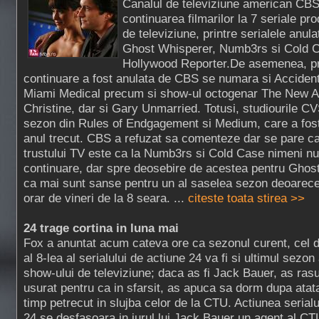
Canalul de televiziune american CBS
continuarea filmarilor la 7 seriale pro
de televiziune, printre serialele anu
Ghost Whisperer, Numb3rs si Cold C
Hollywood Reporter.De asemenea, pri
continuare a fost anulata de CBS se numara si Accident
Miami Medical precum si show-ul octogenar The New A
Christine, dar si Gary Unmarried. Totusi, studiourile 
sezon din Rules of Endgagement si Medium, care a fost
anul trecut. CBS a refuzat sa comenteze dar se pare ca
trustului TV este ca la Numb3rs si Cold Case nimeni nu
continuare, dar spre deosebire de acestea pentru Ghos
ca mai sunt sanse pentru un al saselea sezon deoarece 
orar de vineri de la 8 seara. ...
citeste toata stirea >>
24 trage cortina in luna mai
Fox a anuntat acum cateva ore ca sezonul curent, cel 
al 8-lea al serialului de actiune 24 va fi si ultimul sezon 
show-ului de televiziune; daca as fi Jack Bauer, as rasu
usurat pentru ca in sfarsit, as apuca sa dorm dupa atat
timp petrecut in slujba celor de la CTU. Actiunea serialu
24 se desfasoara in jurul lui Jack Bauer un agent al CT