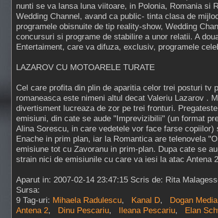
nunti se va lansa luna viitoare, in Polonia, Romania si
Wedding Channel, avand ca public- tinta clasa de mijlo
programele obisnuite de tip reality-show, Wedding Chan
concursuri si programe de stabilire a unor relatii. A dou
Entertaiment, care va difuza, exclusiv, programele celeb
LAZAROV CU MOTOARELE TURATE
Cel care profita din plin de aparitia celor trei posturi tv
romaneasca este nimeni altul decat Valeriu Lazarov . M
divertisment lucreaza de zor pe trei fronturi. Pregatest
emisiuni, din cate se aude "Imprevizibilii" (un format pr
Alina Sorescu, in care vedetele vor face farse copiilor) 
Enache in prim plan, iar la Romantica are telenovela "O
emisiune tot cu Zavoranu in prim-plan. Dupa cate se a
strain nici de emisiunile cu care va iesi la atac Antena 2
Aparut in: 2007-02-14 23:47:15 Scris de: Rita Malages
Sursa:
9 Tag-uri:
Mihaela Radulescu
,
Kanal D
,
Dogan Media
Antena 2
,
Dinu Pescariu
,
Ileana Pescariu
,
Elan Sch