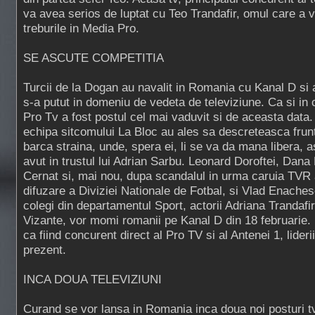
va avea serios de luptat cu Teo Trandafir, omul care a
treburile in Media Pro.
SE ASCUTE COMPETITIA
Turcii de la Dogan au navalit in Romania cu Kanal D si
s-a putut in domeniu de vedeta de televiziune. Ca si in
Pro Tv a fost postul cel mai vaduvit si de aceasta data
echipa sitcomului La Bloc au ales sa descreteasca frunt
barca straina, unde, spera ei, li se va da mana libera,
avut in trustul lui Adrian Sarbu. Leonard Doroftei, Dan
Cernat si, mai nou, dupa scandalul in urma caruia TVR a
difuzare a Diviziei Nationale de Fotbal, si Vlad Enache
colegi din departamentul Sport, actorii Adriana Trandafi
Vizante, vor momi romanii pe Kanal D din 18 februarie.
ca fiind concurent direct al Pro TV si al Antenei 1, lideri
prezent.
INCA DOUA TELEVIZIUNI
Curand se vor lansa in Romania inca doua noi posturi tv