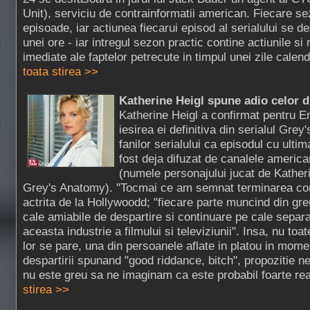
Unit), serviciu de contrainformatii american. Fiecare s
episoade, iar actiunea fiecarui episod al serialului se d
unei ore - iar intregul sezon practic contine actiunile si
imediate ale faptelor petrecute in timpul unei zile calend
toata stirea >>
Katherine Heigl spune adio celor 
Katherine Heigl a confirmat pentru 
iesirea ei definitiva din serialul Gr
fanilor serialului ca episodul cu ultima
fost deja difuzat de canalele america
(numele personajului jucat de Katheri
Grey's Anatomy). "Tocmai ce am semnat terminarea con
actrita de la Hollywoodd; "fiecare parte muncind din gre
cale amiabile de despartire si continuare pe cale separata
aceasta industrie a filmului si televiziunii". Insa, nu toat
lor se pare, una din persoanele aflate in platou in mome
despartirii spunand "good riddance, bitch", propozitie n
nu este greu sa ne imaginam ca este probabil foarte rea
stirea >>