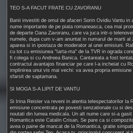
TEO S-A FACUT FRATE CU ZAVORANU
Banii investiti de omul de afaceri Sorin Ovidiu Vantu in 
nume importante de pe piata romaneasca, cea mai promit
de departe Oana Zavoranu, care va juca intr-o telenovel
numele, dupa cum v-am anuntat in numarul de marti al z
aparea si in ipostaza de moderator al unei emisiuni. Ra
cu tot cu emisiunea "Iarta-ma" de la TVR in ograda co
fi colega si cu Andreea Banica. Cantareata a fost tenta
contractul avantajos financiar pe care l-a incheiat cu R
implinirea unui vis mai vechi: va avea propria emisiune 
sfarsit de saptamana.
SI MOGA S-A LIPIT DE VANTU
Si Irina Reisler va reveni in atentia telespectatorilor la
emisiune concentrata pe povesti senzationale cu si des
noutati din lumea medicala. Un alt nume care si-a gasit 
Romantica este Catalin Crisan. Se pare ca si compozit
avea o paine de mancat de la Romantica, gratie simpati
din partea sefei Teo. Acasa tv, principalul concurent al te