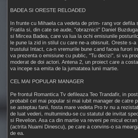
BADEA SI ORESTE RELOADED
In frunte cu Mihaela ca vedeta de prim- rang vor defila s
Fratila si, din cate se aude, "obraznicii" Daniel Buzdug
si Mircea Badea, care va lua la ochi emisiunile posturil
le pune la zid in stilul cu care ne-a obisnuit. Oreste s-a 
trustului Intact, ca-n vremurile bune cand facea furori 
va prezenta o emisiune cu public, "Tu decizi", si va prod
moderat de doi actori. Antena 2, un proiect care a costa
va incepe sa emita de la jumatatea lunii martie.
CEL MAI POPULAR MANAGER
Pe frontul Romantica Tv defileaza Teo Trandafir, in post
probabil cel mai popular si mai iubit manager de catre p
se asteptau fanii, fosta mare vedeta Pro tv nu a rezista
de luat vederi, multumindu-se cu statutul de invitat spe
si Revelion. Asa ca din martie va reveni pe micul ecran 
(actrita Nuami Dinescu), pe care a convins-o sa mearga
de ea.