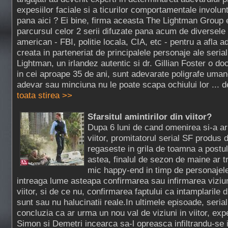
expesiilor faciale si a ticurilor comportamentale involun
pana aici ? Ei bine, firma aceasta The Lightman Group 
parcursul celor 2 serii difuzate pana acum de diversele in
american - FBI, politie locala, CIA, etc - pentru a afla a
creata in parteneriat de principalele personaje ale serial
Lightman, un irlandez autentic si dr. Gillian Foster o do
in cei aproape 35 de ani, sunt adevarate poligrafe uman
adevar sau minciuna nu le poate scapa ochiului lor ... de
toata stirea >>
Sfarsitul amintirilor din viitor?
Dupa 6 luni de cand omenirea si-a aru
viitor, promitatorul serial SF produs
regaseste in grila de toamna a postu
astea, finalul de sezon de maine ar t
mic happy-end in timp de personajele 
intreaga lume asteapa confirmarea sau infirmarea viziun
viitor, si de ce nu, confirmarea faptului ca intamplarile
sunt sau nu halucinatii reale.In ultimele episoade, serial
concluzia ca ar urma un nou val de viziuni in viitor, ex
Simon si Demetri incearca sa-l opreasca infiltrandu-se 