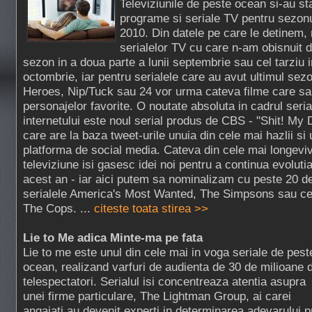
Televiziunile de peste ocean si-au stab
programe si seriale TV pentru sezon
2010. Din datele pe care le detinem,
serialelor TV cu care n-am obisnuit d
sezon in a doua parte a lunii septembrie sau cel tarziu i
octombrie, iar pentru serialele care au avut ultimul sez
Heroes, Nip/Tuck sau 24 vor urma cateva filme care sa
personajelor favorite. O noutate absoluta in cadrul serial
internetului este noul serial produs de CBS - "Shit! My 
care are la baza tweet-urile unuia din cele mai hazlii si
platforma de social media. Cateva din cele mai longeviv
televiziune isi gasesc idei noi pentru a continua evolutia
acest an - iar aici putem sa nominalizam cu peste 20 de
serialele America's Most Wanted, The Simpsons sau celeb
The Cops. ...
citeste toata stirea >>
Lie to Me adica Minte-ma pe fata
Lie to me este unul din cele mai in voga seriale de pest
ocean, realizand varfuri de audienta de 30 de milioane 
telespectatori. Serialul isi concentreaza atentia asupra
unei firme particulare, The Lightman Group, ai carei
angajati au devenit experti in determinarea adevarului p