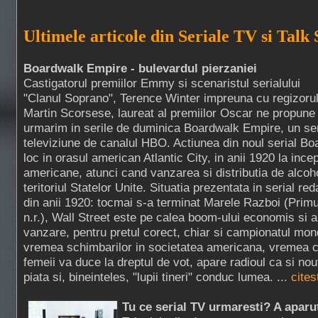
Ultimele articole din Seriale TV si Talk
Boardwalk Empire - bulevardul pierzaniei
Castigatorul premiilor Emmy si scenaristul serialului
"Clanul Soprano", Terence Winter impreuna cu regizoru
Martin Scorsese, laureat al premiilor Oscar ne propune
urmarim in serile de duminica Boardwalk Empire, un ser
televiziune de canalul HBO. Actiunea din noul serial B
loc in orasul american Atlantic City, in anii 1920 la incep
americane, atunci cand vanzarea si distributia de alcoho
teritoriul Statelor Unite. Situatia prezentata in serial r
din anii 1920: tocmai s-a terminat Marele Razboi (Prim
n.r.), Wall Street este pe calea boom-ului economis si a
vanzare, pentru pretul corect, chiar si campionatul mond
vremea schimbarilor in societatea americana, vremea
femeii va duce la dreptul de vot, apare radioul ca si n
piata si, bineinteles, "lupii tineri" conduc lumea. ...
cites
Tu ce serial TV urmaresti? A aparu