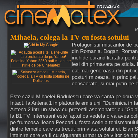
I
Mihaela, colega la TV cu fosta sotului
Protagonistii miscarilor de pe
din Romania, Dogan, Romanti
inchide curand licitatia pent
iesi din primavara pe sticla. 
cat mai generoasa din publicu
posturi mizeaza, in principal,
consacrate, si mai putin pe c
Este cazul Mihaelei Radulescu care va canta pe doua voc
Intact, la Antena 1 in platourile emisiunii "Duminica in fa
Antena 2 intr-un show cu pretentii asemanator cu "Gala"
la B1 TV. Interesant este faptul ca vedeta o va avea co
pe frumoasa Ileana Pescariu, fosta sotie a tenismanulu
dintre femeile care au trecut prin viata sotului ei, Elan
intalnire care va fi cu siguranta urmarita pe viitor de am