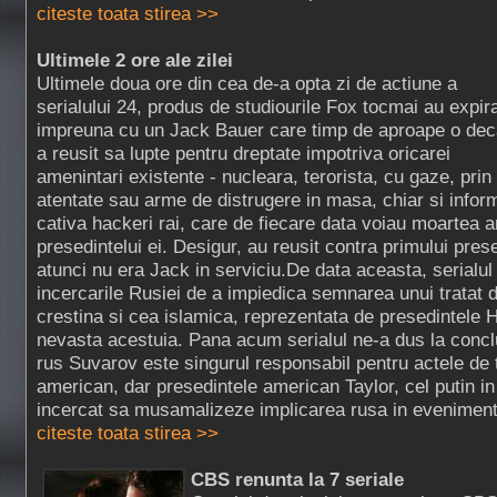
citeste toata stirea >>
Ultimele 2 ore ale zilei
Ultimele doua ore din cea de-a opta zi de actiune a
serialului 24, produs de studiourile Fox tocmai au expira
impreuna cu un Jack Bauer care timp de aproape o de
a reusit sa lupte pentru dreptate impotriva oricarei
amenintari existente - nucleara, terorista, cu gaze, prin
atentate sau arme de distrugere in masa, chiar si info
cativa hackeri rai, care de fiecare data voiau moartea a
presedintelui ei. Desigur, au reusit contra primului pres
atunci nu era Jack in serviciu.De data aceasta, serialul
incercarile Rusiei de a impiedica semnarea unui tratat 
crestina si cea islamica, reprezentata de presedintele H
nevasta acestuia. Pana acum serialul ne-a dus la concl
rus Suvarov este singurul responsabil pentru actele de
american, dar presedintele american Taylor, cel putin in
incercat sa musamalizeze implicarea rusa in evenimente
citeste toata stirea >>
CBS renunta la 7 seriale