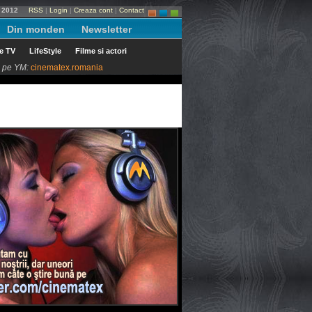
i 2012
RSS
|
Login
|
Creaza cont
|
Contact
Din monden
Newsletter
le TV
LifeStyle
Filme si actori
ni pe YM:
cinematex.romania