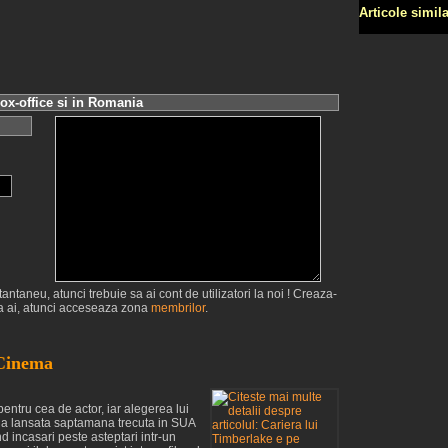
Articole simil
ox-office si in Romania
antaneu, atunci trebuie sa ai cont de utilizatori la noi ! Creaza-
 ai, atunci acceseaza zona
membrilor
.
 Cinema
pentru cea de actor, iar alegerea lui
ula lansata saptamana trecuta in SUA
d incasari peste asteptari intr-un