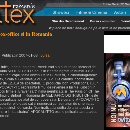
Editia Marti, 22 Ma
Showbiz
Filme & Cinema
Actori
Stiri din Divertisment
Bursa zvonurilor
Seria
Iti place de noi? Adauga-ne pe in lista ta de priete
x-office si in Romania
 Publicat in 2007-01-08 |
Sursa
le Unite, unde dupa primul week-end s-a bucurat de incasari de
omania APOCALYPTO a adus in cinematografe in numai 3 zile,
 in 5 copii, toate distribuite in Bucuresti, la cinematografele:
x, Scala si Glendale, APOCALYPTO a condus incontestabil
r de 12.819 de spectatori. O productie Icon Productions, cu un
APOCALYPTO reprezinta filmul de revenire a lui Mel Gibson in
at cu filmele: Braveheart/ Inima neinfricata si The Passion Of The
 filmul distribuit in Romania de MEDIAPRO DISTRIBUTION, este
de specialitate, pe atat de controversata. De curand, APOCALYPTO
t gruparile religioase cat si numerosi consumatori de cinema au
ara restrictii de varsta. Nominalizat la editia de anul acesta a
m intr-o limba straina”, APOCALYPTO este o pelicula care a adus
romani