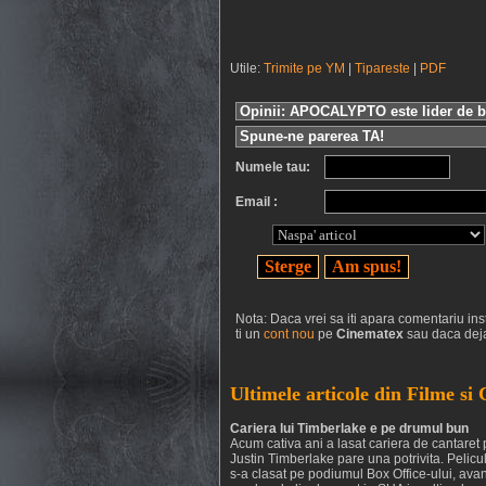
Utile:
Trimite pe YM
|
Tipareste
|
PDF
Opinii: APOCALYPTO este lider de b
Spune-ne parerea TA!
Numele tau:
Email :
Nota: Daca vrei sa iti apara comentariu inst
ti un
cont nou
pe
Cinematex
sau daca deja
Ultimele articole din Filme si
Cariera lui Timberlake e pe drumul bun
Acum cativa ani a lasat cariera de cantaret 
Justin Timberlake pare una potrivita. Pelic
s-a clasat pe podiumul Box Office-ului, avan