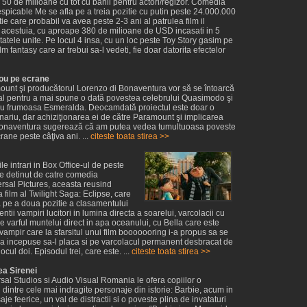
 50 de milioane cu tot cu banii pentru actori/regizor. Comedia
espicable Me se afla pe a treia pozitie cu putin peste 24.000.000
ie care probabil va avea peste 2-3 ani al patrulea film il
 acestuia, cu aproape 380 de milioane de USD incasati in 5
atele unite. Pe locul 4 insa, cu un loc peste Toy Story gasim pe
lm fantasy care ar trebui sa-l vedeti, fie doar datorita efectelor
ou pe ecrane
ount şi producătorul Lorenzo di Bonaventura vor să se întoarcă
al pentru a mai spune o dată povestea celebrului Quasimodo şi
ntru frumoasa Esmeralda. Deocamdată proiectul este doar o
ariu, dar achiziţionarea ei de către Paramount şi implicarea
Bonaventura sugerează că am putea vedea tumultuoasa poveste
ane peste câţiva ani. ...
citeste toata stirea >>
le intrari in Box Office-ul de peste
e detinut de catre comedia
rsal Pictures, aceasta reusind
a film al Twilight Saga: Eclipse, care
 pe a doua pozitie a clasamentului
entii vampiri lucitori in lumina directa a soarelui, varcolacii cu
pe varful muntelui direct in apa oceanului, cu Bella care este
vampir care la sfarsitul unui film booooooring i-a propus sa se
 ea incepuse sa-l placa si pe varcolacul permanent desbracat de
cul doi. Episodul trei, care este. ...
citeste toata stirea >>
ea Sirenei
sal Studios si Audio Visual Romania le ofera copiilor o
l dintre cele mai indragite personaje din istorie: Barbie, acum in
aje feerice, un val de distractii si o poveste plina de invataturi