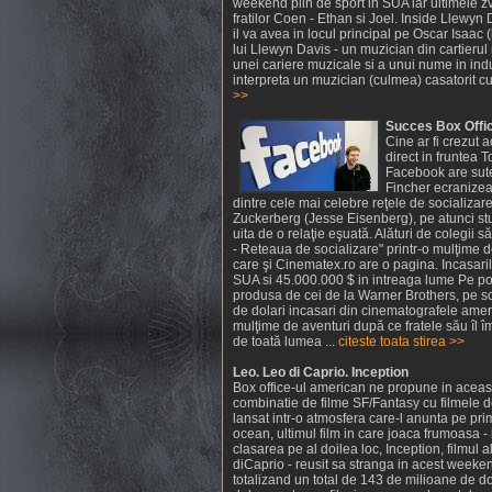
weekend plin de sport in SUA iar ultimele zvo
fratilor Coen - Ethan si Joel. Inside Llewyn D
il va avea in locul principal pe Oscar Isaac (
lui Llewyn Davis - un muzician din cartierul
unei cariere muzicale si a unui nume in indu
interpreta un muzician (culmea) casatorit cu
>>
Succes Box Offic
Cine ar fi crezut 
direct in fruntea 
Facebook are sute 
Fincher ecranizea
dintre cele mai celebre reţele de socializa
Zuckerberg (Jesse Eisenberg), pe atunci stu
uita de o relaţie eşuată. Alături de colegii 
- Reteaua de socializare" printr-o mulţime d
care şi Cinematex.ro are o pagina. Incasari
SUA si 45.000.000 $ in intreaga lume Pe poz
produsa de cei de la Warner Brothers, pe sc
de dolari incasari din cinematografele amer
mulţime de aventuri după ce fratele său îl î
de toată lumea ...
citeste toata stirea >>
Leo. Leo di Caprio. Inception
Box office-ul american ne propune in ace
combinatie de filme SF/Fantasy cu filmele d
lansat intr-o atmosfera care-l anunta pe pr
ocean, ultimul film in care joaca frumoasa - 
clasarea pe al doilea loc, Inception, filmul a
diCaprio - reusit sa stranga in acest week
totalizand un total de 143 de milioane de dol