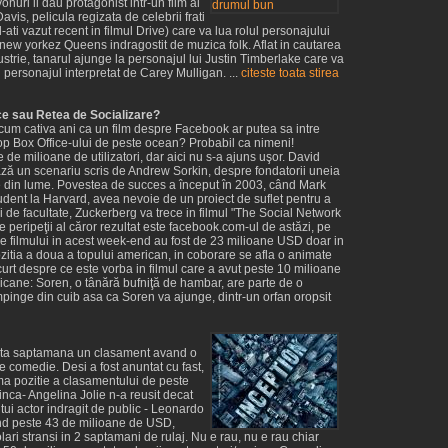
nuri il dau protagonist intr-un film al
avis, pelicula regizata de celebrii frati
l-ati vazut recent in filmul Drive) care va lua rolul personajului
 new yorkez Queens indragostit de muzica folk. Aflat in cautarea
strie, tanarul ajunge la personajul lui Justin Timberlake care va
 personajul interpretat de Carey Mulligan. ...
citeste toata stirea
e sau Retea de Socializare?
acum cativa ani ca un film despre Facebook ar putea sa intre
Top Box Office-ului de peste ocean? Probabil ca nimeni!
de milioane de utilizatori, dar aici nu s-a ajuns uşor. David
ză un scenariu scris de Andrew Sorkin, despre fondatorii uneia
re din lume. Povestea de succes a început în 2003, când Mark
dent la Harvard, avea nevoie de un proiect de suflet pentru a
săi de facultate, Zuckerberg va trece in filmul "The Social Network
e peripeţii al căror rezultat este facebook.com-ul de astăzi, pe
le filmului in acest week-end au fost de 23 milioane USD doar in
itia a doua a topului american, in coborare se afla o animate
urt despre ce este vorba in filmul care a avut peste 10 milioane
icane: Soren, o tânără bufniţă de hambar, are parte de o
mpinge din cuib asa ca Soren va ajunge, dintr-un orfan oropsit
asta saptamana un clasament avand o
e comedie. Desi a fost anuntat cu fast,
ima pozitie a clasamentului de peste
inca- Angelina Jolie n-a reusit decat
ltui actor indragit de public - Leonardo
end peste 43 de milioane de USD,
ari stransi in 2 saptamani de rulaj. Nu e rau, nu e rau chiar