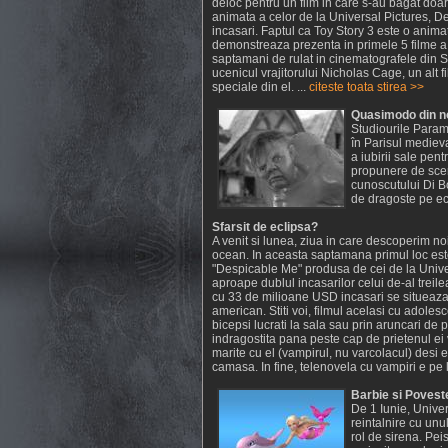
deloc pentru un film in care s-au bagat doar
animata a celor de la Universal Pictures, D
incasari. Faptul ca Toy Story 3 este o animat
demonstreaza prezenta in primele 5 filme a
saptamani de rulat in cinematografele din St
ucenicul vrajitorului Nicholas Cage, un alt fi
speciale din el. ...
citeste toata stirea >>
Quasimodo din n
Studiourile Param
în Parisul mediev
a iubirii sale pe
propunere de scen
cunoscutului Di 
de dragoste pe ecr
Sfarsit de eclipsa?
A venit si lunea, ziua in care descoperim noi
ocean. In aceasta saptamana primul loc est
"Despicable Me" produsa de cei de la Unive
aproape dublul incasarilor celui de-al treile
cu 33 de milioane USD incasari se situeaza
american. Stiti voi, filmul acelasi cu adolesc
bicepsi lucrati la sala sau prin aruncari de 
indragostita pana peste cap de prietenul ei 
marite cu el (vampirul, nu varcolacul) desi
camasa. In fine, telenovela cu vampiri e pe lo
Barbie si Povest
De 1 Iunie, Univer
reintalnire cu unu
rol de sirena. Peis