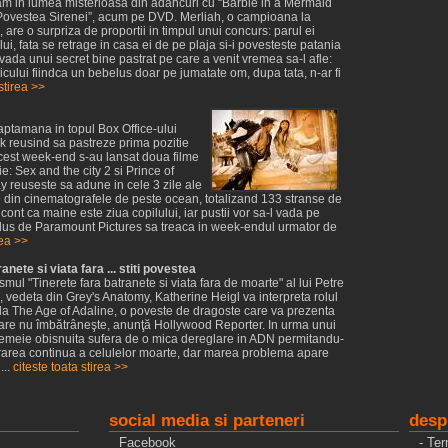
jam in lumea misterioasa din adancuri cu “Barbie in a Mermaid
n Povestea Sirenei”, acum pe DVD. Merliah, o campioana la
, are o surpriza de proportii in timpul unui concurs: parul ei
lui, fata se retrage in casa ei de pe plaja si-i povesteste patania
ovada unui secret bine pastrat pe care a venit vremea sa-l afle:
nicului fiindca un bebelus doar pe jumatate om, dupa tata, n-ar fi
stirea >>
aptamana in topul Box Office-ului
ek reusind sa pastreze prima pozitie
cest week-end s-au lansat doua filme
e: Sex and the city 2 si Prince of
 reuseste sa adune in cele 3 zile ale
din cinematografele de peste ocean, totalizand 133 stranse de
cont ca maine este ziua copilului, iar pustii vor sa-l vada pe
rodus de Paramount Pictures sa treaca in week-endul urmator de
rea >>
anete si viata fara ... stiti povestea
smul "Tinerete fara batranete si viata fara de moarte" al lui Petre
, vedeta din Grey's Anatomy, Katherine Heigl va interpreta rolul
cula The Age of Adaline, o poveste de dragoste care va prezenta
care nu îmbătrâneşte, anunţă Hollywood Reporter. In urma unui
o femeie obisnuita sufera de o mica dereglare in ADN permitandu-
rarea continua a celulelor moarte, dar marea problema apare
...
citeste toata stirea >>
social media si parteneri
desp
Facebook
- Ter