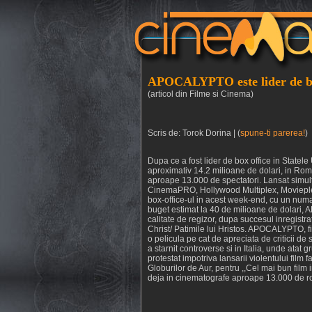
APOCALYPTO este lider de bo
(articol din Filme si Cinema)
Scris de: Torok Dorina | (
spune-ti parerea!
)
Dupa ce a fost lider de box office in State
aproximativ 14.2 milioane de dolari, in R
aproape 13.000 de spectatori. Lansat simultan
CinemaPRO, Hollywood Multiplex, Movieple
box-office-ul in acest week-end, cu un numa
buget estimat la 40 de milioane de dolari, 
calitate de regizor, dupa succesul inregistr
Christ/ Patimile lui Hristos. APOCALYPTO,
o pelicula pe cat de apreciata de criticii 
a starnit controverse si in Italia, unde ata
protestat impotriva lansarii violentului film f
Globurilor de Aur, pentru ,,Cel mai bun fil
deja in cinematografe aproape 13.000 de 