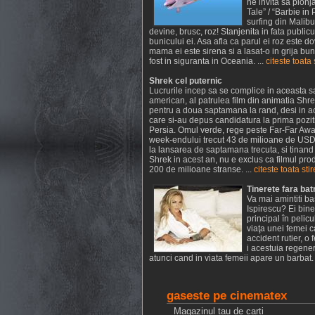
ne invita sa plon
Tale” / “Barbie i
surfing din Malibu
devine, brusc, roz! Stanjenita in fata publicu
bunicului ei. Asa afla ca parul ei roz este d
mama ei este sirena si a lasat-o in grija bu
fost in siguranta in Oceania. ...
citeste toata 
Shrek cel puternic
Lucrurile incep sa se complice in aceasta s
american, al patrulea film din animatia Shr
pentru a doua saptamana la rand, desi in a
care si-au depus candidatura la prima poziti
Persia. Omul verde, rege peste Far-Far Away
week-endului trecut 43 de milioane de USD 
la lansarea de saptamana trecuta, si tinand 
Shrek in acest an, nu e exclus ca filmul p
200 de milioane stranse. ...
citeste toata sti
Tinerete fara batr
Va mai amintiti ba
Ispirescu? Ei bine
principal în peli
viaţa unei femei 
accident rutier, 
i acestuia regene
atunci cand in viata femeii apare un barbat. 
gaseste pe cinematex
Magazinul tau de carti