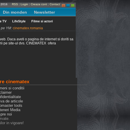
e 2016
RSS
|
Login
|
Creaza cont
|
Contact
Din monden
Newsletter
le TV
LifeStyle
Filme si actori
ni pe YM:
cinematex.romania
web. Daca aveti o pagina de internet si doriti sa
alarii pe site-ul dvs. CINEMATEX ofera
re cinematex
meni si conditii
claimer
fidentialitate
iva de articole
bmaster tools
rteneri Media
spre noi
rvate.
lor in vigoare!