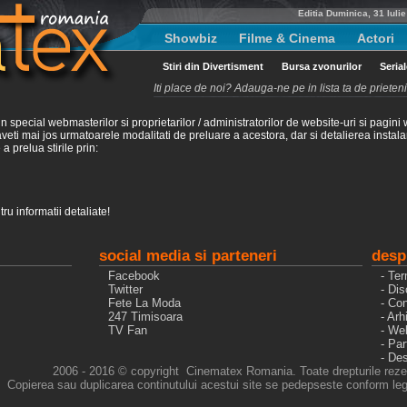
Editia Duminica, 31 Iuli
Showbiz
Filme & Cinema
Actori
Stiri din Divertisment
Bursa zvonurilor
Seria
Iti place de noi? Adauga-ne pe in lista ta de priete
special webmasterilor si proprietarilor / administratorilor de website-uri si pagini 
ci aveti mai jos urmatoarele modalitati de preluare a acestora, dar si detalierea inst
a prelua stirile prin:
ru informatii detaliate!
social media si parteneri
desp
Facebook
- Ter
Twitter
- Dis
Fete La Moda
- Con
247 Timisoara
- Arh
TV Fan
- We
- Pa
- De
2006 - 2016 © copyright Cinematex Romania. Toate drepturile reze
Copierea sau duplicarea continutului acestui site se pedepseste conform legi