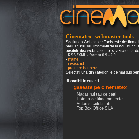
Cinematex- webmaster tools
Sectiunea Webmaster Tools este destinata in 
preluati stiri sau informatii de la noi, atun
posibilitatea webmasterilor si vizitatorilor de 
-
RSS / XML - format 0.9 - 2.0
-
iframe
-
javascript
-
preluare bannere
Selectati una din categoriile de mai sus pent
disponibil in curand
gaseste pe cinematex
Magazinul tau de carti
Lista ta de filme preferate
Actori si celebritati
Top Box Office SUA