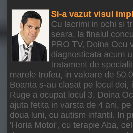
Si-a vazut visul impl
Cu lacrimi in ochi si 
seara, la finalul conc
PRO TV, Doina Ocu vest
diagnosticata acum un
tratament de speciali
marele trofeu, in valoare de 50.
Boanta s-au clasat pe locul doi,
Ruge a ocupat locul 3. Doina Ocu
ajuta fetita in varsta de 4 ani, pe
doua luni, cu autism infantil. In 
'Horia Motoi', cu terapie Aba, ce