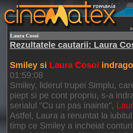
I
Laura Cosoi
Rezultatele cautarii: Laura Co
Smiley si
Laura Cosoi
indragos
01:59:08
Smiley, liderul trupei Simplu, ca
piept si pe cont propriu, s-a ind
serialul "Cu un pas inainte",
Lau
Astfel, Laura a renuntat la iubitul
timp ce Smiley a incheiat contur