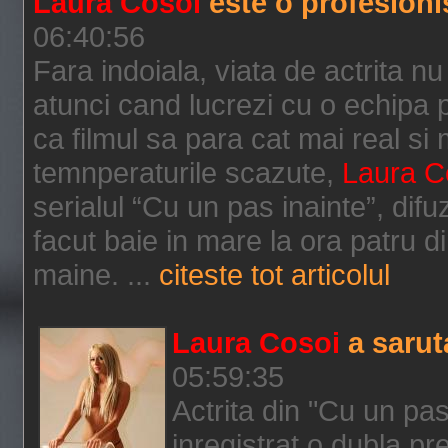
Laura Cosoi
este o profesioni
06:40:56
Fara indoiala, viata de actrita n
atunci cand lucrezi cu o echipa 
ca filmul sa para cat mai real si 
temnperaturile scazute,
Laura C
serialul “Cu un pas inainte”, difu
facut baie in mare la ora patru d
maine. ...
citeste tot articolul
Laura Cosoi
a sarut
05:59:35
Actrita din "Cu un pas i
inregistrat o dubla pr