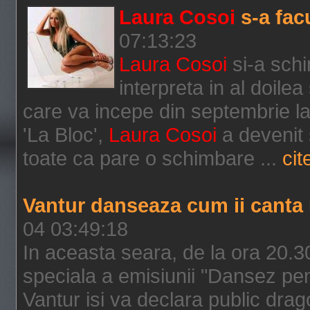
Laura Cosoi
s-a fac
07:13:23
Laura Cosoi
si-a schi
interpreta in al doilea
care va incepe din septembrie la
'La Bloc',
Laura Cosoi
a devenit 
toate ca pare o schimbare ...
cit
Vantur danseaza cum ii canta
04 03:49:18
In aceasta seara, de la ora 20.30
speciala a emisiunii "Dansez pentr
Vantur isi va declara public dra