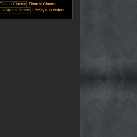
Filme si Cinema
LifeStyle si Vedete