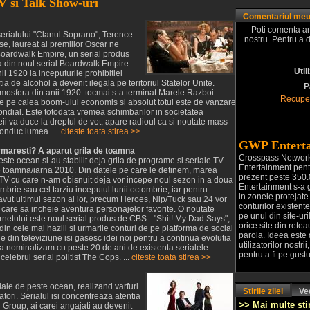
TV si Talk Show-uri
Comentariul me
Poti comenta ar
serialului "Clanul Soprano", Terence
nostru. Pentru a 
e, laureat al premiilor Oscar ne
Boardwalk Empire, un serial produs
a din noul serial Boardwalk Empire
Util
nii 1920 la inceputurile prohibitiei
a de alcohol a devenit ilegala pe teritoriul Statelor Unite.
P
atmosfera din anii 1920: tocmai s-a terminat Marele Razboi
Recuper
ste pe calea boom-ului economis si absolut totul este de vanzare,
ondial. Este totodata vremea schimbarilor in societatea
va duce la dreptul de vot, apare radioul ca si noutate mass-
 conduc lumea. ...
citeste toata stirea >>
GWP Enterta
urmaresti? A aparut grila de toamna
Crosspass Networ
este ocean si-au stabilit deja grila de programe si seriale TV
Entertainment pentr
 toamna/iarna 2010. Din datele pe care le detinem, marea
prezent peste 350.0
r TV cu care n-am obisnuit deja vor incepe noul sezon in a doua
Entertainment s-a 
embrie sau cel tarziu inceputul lunii octombrie, iar pentru
in zonele protejate 
avut ultimul sezon al lor, precum Heroes, Nip/Tuck sau 24 vor
conturilor existente
 care sa incheie aventura personajelor favorite. O noutate
pe unul din site-uri
ternetului este noul serial produs de CBS - "Shit! My Dad Says",
orice site din rete
din cele mai hazlii si urmarile conturi de pe platforma de social
parola. Ideea este 
 din televiziune isi gasesc idei noi pentru a continua evolutia
utilizatorilor nostr
 sa nominalizam cu peste 20 de ani de existenta serialele
pentru a fi pe gustul
ebrul serial politist The Cops. ...
citeste toata stirea >>
iale de peste ocean, realizand varfuri
Stirile zilei
Ved
ori. Serialul isi concentreaza atentia
>> Mai multe stir
 Group, ai carei angajati au devenit