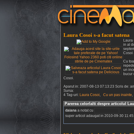
Laura Cosoi s-a facut satena
Laura 
in al 
septem
Cosoi 
Cu toa
repede
un inc
bucur 
Cosoi.
Aparut in: 2007-08-13 07:13:23 Scris de: a
Sursa:
4 Tag-uri:
Laura Cosoi
,
Cu un pas inainte
Parerea celorlalti despre articolul La
daiana
a notat cu
super articol adaugat in 2010-09-30 11:45