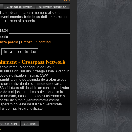
Login
u
Arhiva articole
Articole similare
ticolul doar daca esti membru al site-ului
deveni membru trebuie sa detii un nume de
utilizator si o parola.
izator
:
arola
:
aza parola
|
Creaza un cont nou
inment - Crosspass Network
k este reteaua conceputa de GWP
u utilizatorii sai din intreaga lume. Avand in
00 de utilizatori inscrisi, GWP
gandit la o metoda simpla de a oferi acces
tuturor utilizatorilor sai; interconectarea
! Astfel daca ati deschis un cont de utilizator
le de mai jos, atunci va puteti conecta la
aua noastra, folosind aceleasi username si
destul de simpla, iar informatia oferita
ii, speram noi este destul de diversificata
 si dorinta fiecarui utilizator.
etele zilei
Cautari
i