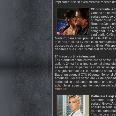
implicarea rusa in evenimentele recente din 
CBS renunta la 7
Canalul de televi
seriale produse de
numarandu-se Gho
Reporter.De aseme
se numara si Acci
octogenar The New
studiourile CVS 
Medium, care a fost preluat de la NBC anul
in cadrul trustului TV este ca la Numb3rs s
deosebire de acestea pentru Ghost Whisper
deoarece si-a cucerit slotul orar de vineri de
24 trage cortina in luna mai
Fox a anuntat acum cateva ore ca sezonul cur
actiune 24 va fi si ultimul sezon al show-ulu
as rasufla usurat pentru ca in sfarsit, as a
in slujba celor de la CTU. Actiunea serialulu
Bauer un agent al CTU (Counter-Terrorist Uni
american. Fiecare sezon are 24 de episoade,
serialului se desfasoara in timpul unei ore -
actiunile si repercursiunile imediate ale fapt
stirea >>
Katherine Heigl 
Katherine Heigl a 
serialul Grey's An
aparitie in serial
(numele personaju
"Tocmai ce am sem