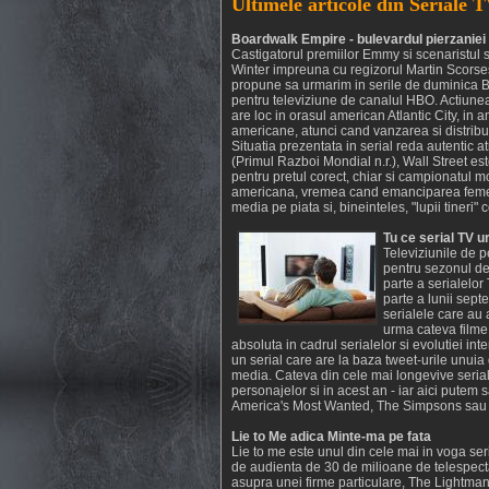
Ultimele articole din Seriale 
Boardwalk Empire - bulevardul pierzaniei
Castigatorul premiilor Emmy si scenaristul 
Winter impreuna cu regizorul Martin Scorses
propune sa urmarim in serile de duminica 
pentru televiziune de canalul HBO. Actiune
are loc in orasul american Atlantic City, in a
americane, atunci cand vanzarea si distributi
Situatia prezentata in serial reda autentic 
(Primul Razboi Mondial n.r.), Wall Street e
pentru pretul corect, chiar si campionatul m
americana, vremea cand emanciparea femeii 
media pe piata si, bineinteles, "lupii tineri"
Tu ce serial TV 
Televiziunile de p
pentru sezonul de
parte a serialelo
parte a lunii sept
serialele care au 
urma cateva filme
absoluta in cadrul serialelor si evolutiei in
un serial care are la baza tweet-urile unuia 
media. Cateva din cele mai longevive seriale
personajelor si in acest an - iar aici putem
America's Most Wanted, The Simpsons sau cel
Lie to Me adica Minte-ma pe fata
Lie to me este unul din cele mai in voga ser
de audienta de 30 de milioane de telespectat
asupra unei firme particulare, The Lightman