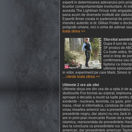
experti in determinarea adevarului prin prism
ticurilor comportamentale involuntare. Ai int
aceasta The Lightman Group este angajata p
pana acum de diversele institutii ale statului
Expertii firmei creata in parteneriat de prin
irlandez autentic si dr. Gillian Foster o doc
poligrafe umane, nici o urma de adevar sau m
toata stirea >>
Sfarsitul amintiril
Dupa 6 luni de can
SF produs de ABC 
Cu toate astea, fi
end in timp de pe
confirmarea sau in
faptului ca intamp
ultimele episoade,
in viitor, experiment pe care Mark, Simon si
...
citeste toata stirea >>
Ultimele 2 ore ale zilei
Ultimele doua ore din cea de-a opta zi de a
studiourile Fox tocmai au expirat, impreun
aproape o decada a reusit sa lupte pentru d
existente - nucleara, terorista, cu gaze, pri
masa, chiar si informatica, condusa de cativ
voiau moartea americii sau a presedintelui e
presedinte negru, dar atunci nu era Jack in 
are in prim plan incercarile Rusiei de a imp
islamica, reprezentata de presedintele Hass
dus la concluzia ca presedintele rus Suvaro
american, dar presedintele american Taylor,