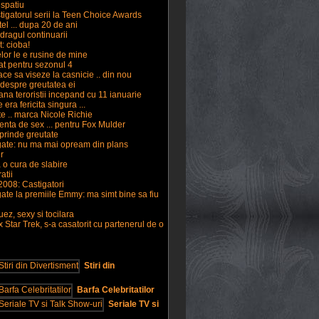
n spatiu
stigatorul serii la Teen Choice Awards
tel ... dupa 20 de ani
dragul continuarii
t: cioba!
elor le e rusine de mine
at pentru sezonul 4
ce sa viseze la casnicie .. din nou
 despre greutatea ei
na teroristii incepand cu 11 ianuarie
era fericita singura ...
e .. marca Nicole Richie
nta de sex ... pentru Fox Mulder
prinde greutate
gate: nu ma mai opream din plans
r
 o cura de slabire
atii
008: Castigatori
ate la premiile Emmy: ma simt bine sa fiu
ez, sexy si tocilara
 Star Trek, s-a casatorit cu partenerul de o
Stiri din
Barfa Celebritatilor
Seriale TV si