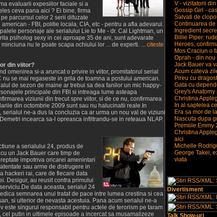
V - vizitatorii di
a evaluarii expesiilor faciale si a
Gossip Girl - ca
eles ceva pana aici ? Ei bine, firma
Salvati de clopo
e parcursul celor 2 serii difuzate
Continuarea de 
 american - FBI, politie locala, CIA, etc - pentru a afla adevarul.
Ingredient secre
cipalele personaje ale serialului Lie to Me - dr. Cal Lightman, un
Billie Piper: rud
torita psiholog sexy in cei aproape 35 de ani, sunt adevarate
Heroes, confirm
inciuna nu le poate scapa ochiului lor ... de experti. ...
citeste
Mos Craciun o fa
Oprah - din nou
Jack Bauer va va
or din viitor?
Acum cateva zile 
d omenirea si-a aruncat o privire in viitor, promitatorul serial
Pireu cu dragost
nu se mai regaseste in grila de toamna a postului american.
Gata cu depende
nalul de sezon de maine ar trebui sa dea fanilor un mic happy-
Grey's Anatomy 
rsonajele principale din FBI si intreaga lume asteapa
Christina Apple
firmarea viziunii din trecut spre viitor, si de ce nu, confirmarea
In al saptelea ce
larile din octombrie 2009 sunt sau nu halucinatii reale.In
Era sa mor de la
 serialul ne-a dus la concluzia ca ar urma un nou val de viziuni
Nascuta dupa gr
 Demetri incearca sa-l opreasca infiltrandu-se in reteaua NLAP.
Premiile Emmy 2
Christina Appleg
aici
Michelle Rodrigu
ctiune a serialului 24, produs de
George Takei, ex
a cu un Jack Bauer care timp de
viata
reptate impotriva oricarei amenintari
n atentate sau arme de distrugere in
a hackeri rai, care de fiecare data
i. Desigur, au reusit contra primului
serviciu.De data aceasta, serialul 24
Divertisment
iedica semnarea unui tratat de pace intre lumea crestina si cea
an, si ulterior de nevasta acestuia. Pana acum serialul ne-a
v este singurul responsabil pentru actele de terorism pe taram
 cel putin in ultimele episoade a incercat sa musamalizeze
Talk Show-uri