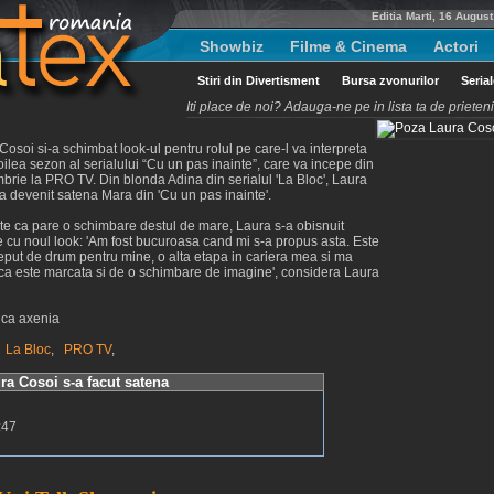
Editia Marti, 16 Augus
Showbiz
Filme & Cinema
Actori
Stiri din Divertisment
Bursa zvonurilor
Seria
Iti place de noi? Adauga-ne pe in lista ta de priete
Cosoi si-a schimbat look-ul pentru rolul pe care-l va interpreta
doilea sezon al serialului “Cu un pas inainte”, care va incepe din
brie la PRO TV. Din blonda Adina din serialul 'La Bloc', Laura
a devenit satena Mara din 'Cu un pas inainte'.
te ca pare o schimbare destul de mare, Laura s-a obisnuit
 cu noul look: 'Am fost bucuroasa cand mi s-a propus asta. Este
eput de drum pentru mine, o alta etapa in cariera mea si ma
ca este marcata si de o schimbare de imagine', considera Laura
nca axenia
,
La Bloc
,
PRO TV
,
ura Cosoi s-a facut satena
:47