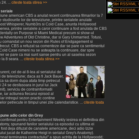
24. ...
citeste toata stirea >>
 seriale
ziune american CBS a anulat recent continuarea filmarilor la 7
 studiourile lor de televiziune, printre serialele anulate
st Whisperer, Numb3rs si Cold Case, anunta Hollywood
nea, printre serialele a caror continuare a fost anulata de CBS
dentally on Purpose si Miami Medical precum si show-ul
 Adventures of Old Christine, dar si Gary Unmarried. Totusi,
au comandat un nou sezon din Rules of Endgagement si
 trecut. CBS a refuzat sa comenteze dar se pare ca sentimentul
i Cold Case nimeni nu se asteapta la continuare, dar spre
er se pare ca mai sunt sanse pentru un al saselea sezon
 la 8 seara. ...
citeste toata stirea >>
ent, cel de-al 8-lea al serialului de
i de televiziune; daca as fi Jack Bauer,
puca sa dorm dupa atata timp petrecut
i 24 se desfasoara in jurul lui Jack
t), serviciu de contrainformatii
 iar actiunea fiecarui episod al
 iar intregul sezon practic contine
elor petrecute in timpul unei zile calendaristice. ...
citeste toata
spune adio celor din Grey
confirmat pentru Entertainment Weekly iesirea ei definitiva din
atomy, spunand fanilor serialului ca episodul cu ultima ei
 a fost deja difuzat de canalele americane, deci adio Izzie
lui jucat de Katherine Heigl in serialul Grey's Anatomy).
nat terminarea contractului" a spus actrita de la Hollywoodd;