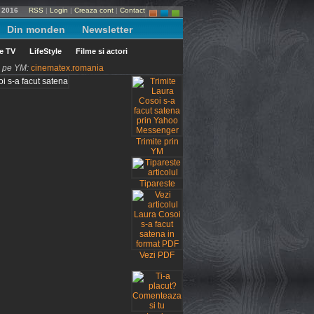
t 2016
RSS
|
Login
|
Creaza cont
|
Contact
Din monden
Newsletter
le TV
LifeStyle
Filme si actori
ni pe YM:
cinematex.romania
Trimite prin
YM
Tipareste
Vezi PDF