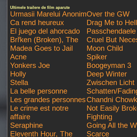
Ultimele trailere de film aparute
Urmasii Marelui Anonim
Over the GW
Ca rend heureux
Drag Me to Hell
El juego del ahorcado
Passchendaele
Brřken (Broken), The
Cruel But Nece
Madea Goes to Jail
Moon Child
Acne
Spiker
Yonkers Joe
Boogeyman 3
Holly
Deep Winter
Stella
Zwischen Licht
La belle personne
Schatten/Fadi
Les grandes personnes
Chandni Chowk
Le crime est notre
Not Easily Bro
affaire
Fighting
Seraphine
Going All the 
Eleventh Hour, The
Scarce