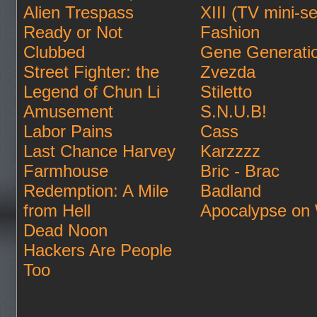
Alien Trespass
XIII (TV mini-se
Ready or Not
Fashion
Clubbed
Gene Generati
Street Fighter: the
Zvezda
Legend of Chun Li
Stiletto
Amusement
S.N.U.B!
Labor Pains
Cass
Last Chance Harvey
Karzzzz
Farmhouse
Bric - Brac
Redemption: A Mile
Badland
from Hell
Apocalypse on
Dead Noon
Hackers Are People
Too