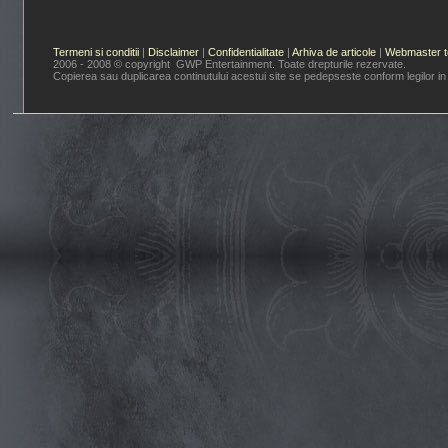
Termeni si conditii
|
Disclaimer
|
Confidentialitate
|
Arhiva de articole
|
Webmaster t
2006 - 2008 © copyright GWP Entertainment. Toate drepturile rezervate.
Copierea sau duplicarea continutului acestui site se pedepseste conform legilor in