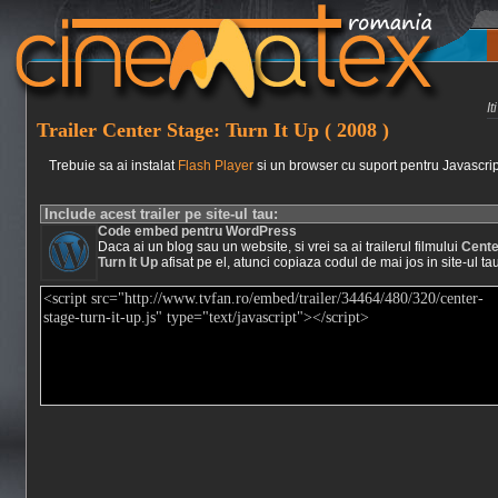
I
Trailer Center Stage: Turn It Up ( 2008 )
Trebuie sa ai instalat
Flash Player
si un browser cu suport pentru Javascrip
Include acest trailer pe site-ul tau:
Code embed pentru WordPress
Daca ai un blog sau un website, si vrei sa ai trailerul filmului
Cente
Turn It Up
afisat pe el, atunci copiaza codul de mai jos in site-ul tau