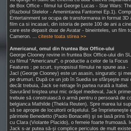
de Box Office - filmul lui George Lucas - Star Wars: 
(Razboiul Stelelor - Amenintarea Fantomei Ep.1). Comp
Entertainment se ocupa de transformarea in format 3D a
film ca si incasari, din istoria de peste 100 de ani a cin
care este depasit doar de Avatar - bineinteles, un film t
Cameron. ...
citeste toata stirea >>
Americanul, omul din fruntea Box Office-ului
George Clooney revine in fruntea Box Office-ului din S
cu filmul "Americanul", o productie a celor de la Focus
Features ; pe scurt, synopsisul filmului ne spune asa -
Jacl (George Clooney) este un asasin, singuratic şi me
pe drumuri. După ce un job în Suedia se sfârşeşte mai 
decât trebuia, Jack se retrage în partea rurală a Italiei.
Savurând liniştea unui mic orăşel medieval, Jack prime
trebuie să construiască o armă pentru o persoană de co
belgianca Mathilde (Thekla Reuten). Spre marea lui sup
să se apropie de locuitorii orăşelului. Se împrieteneşte c
părintele Benedetto (Paolo Bonacelli) şi se lasă prins în
cu Clara (Violante Placido), o femeie foarte frumoasă. I
Jack s-ar putea să-şi complice periculos de mult existe