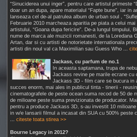
“Sinuciderea unui inger”, pentru care artistul primeste “
doar un an dupa, apare materialul “Fapte bune”, iar in a
lanseaza cel de-al patrulea album de urban soul , “Sufle
Februarie 2010 marcheaza aparitia pe piata a celui mai
artistului, “Goana dupa fericire”. De-a lungul timpului, B
nume de marca ale muzicii romanesti, de la Loredana G
Artan, dar si cu artisti de notorietate internationala pr
artisti din noul val ca Maximilian sau Guess Who ...
cit
Jackass, cu parfum de no.1
In aceasta saptamana, trupa de nebun
Jackass revine pe marile ecrane cu ce
Jackass 3D - film care se bucura in 
succes enorm, mai ales in publicul tinta - tinerii - reus
cinematografele de peste ocean suma recod de 50 de m
de milioane peste suma previzionata de producator. Mai
pentru a produce Jackass 3D, s-au investit 10 milioane
in w/e lansarii filmul a incasat din SUA cu 500% peste c
...
citeste toata stirea >>
Bourne Legacy in 2012?