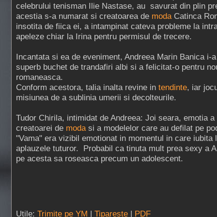
celebrului tenisman Ilie Nastase, au savurat din plin pr
acestia s-a numarat si creatoarea de
moda
Catinca Rom
insotita de fiica ei, a intampinat cateva probleme la intra
apeleze chiar la Irina pentru permisul de trecere.
Incantata si ea de eveniment, Andreea Marin Banica i-a 
superb buchet de trandafiri albi si a felicitat-o pentru n
romaneasca.
Conform acestora, talia inalta revine in
tendinte
, iar jo
misiunea de a sublinia umerii si decolteurile.
Tudor Chirila, intimidat de Andreea: Joi seara, emotia a p
creatoarei de
moda
si a modelelor care au defilat pe pod
"Vama" era vizibil emotionat in momentul in care iubita lu
aplauzele tuturor. Probabil ca tinuta mult prea sexy a A
pe acesta sa roseasca precum un adolescent.
Utile:
Trimite pe YM
|
Tipareste
|
PDF