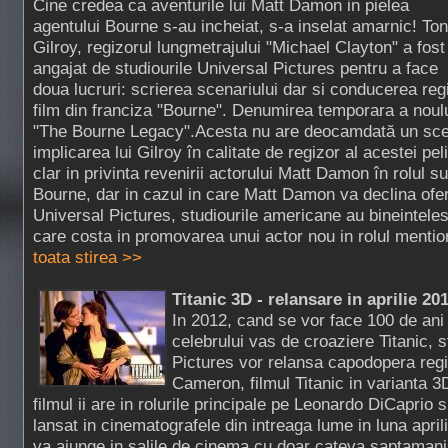
Cine credea ca aventurile lui Matt Damon in pielea
agentului Bourne s-au incheiat, s-a inselat amarnic! To
Gilroy, regizorul lungmetrajului "Michael Clayton" a fost
angajat de studiourile Universal Pictures pentru a face
doua lucruri: scrierea scenariului dar si conducerea regi
film din franciza "Bourne". Denumirea temporara a noul
"The Bourne Legacy".Acesta nu are deocamdată un scen
implicarea lui Gilroy în calitate de regizor al acestei p
clar in privinta revenirii actorului Matt Damon în rolul 
Bourne, dar in cazul in care Matt Damon va declina ofer
Universal Pictures, studiourile americane au bineintele
care costa in promovarea unui actor nou in rolul mentio
toata stirea >>
Titanic 3D - relansare in aprilie 20
In 2012, cand se vor face 100 de ani
celebrului vas de croaziere Titanic, 
Pictures vor relansa capodopera reg
Cameron, filmul Titanic in varianta 3D
filmul ii are in rolurile principale pe Leonardo DiCaprio s
lansat in cinematografele din intreaga lume in luna april
va ajunge in salile de cinema cu doar cateva saptamani