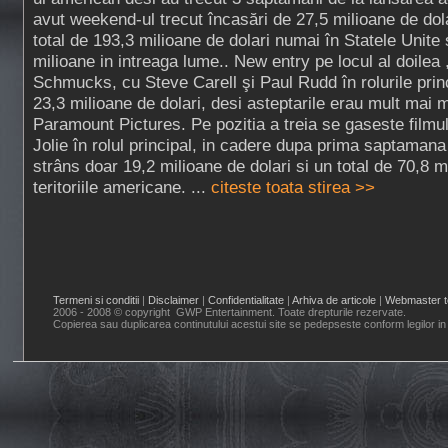
avut weekend-ul trecut încasări de 27,5 milioane de dola
total de 193,3 milioane de dolari numai în Statele Unite
milioane in intreaga lume.. New entry pe locul al doilea
Schmucks, cu Steve Carell şi Paul Rudd în rolurile prin
23,3 milioane de dolari, desi asteptarile erau mult mai 
Paramount Pictures. Pe pozitia a treia se gaseste filmul
Jolie în rolul principal, in cadere dupa prima saptaman
strâns doar 19,2 milioane de dolari si un total de 70,8
teritoriile americane. ...
citeste toata stirea >>
Termeni si conditii
|
Disclaimer
|
Confidentialitate
|
Arhiva de articole
|
Webmaster t
2006 - 2008 © copyright GWP Entertainment. Toate drepturile rezervate.
Copierea sau duplicarea continutului acestui site se pedepseste conform legilor in