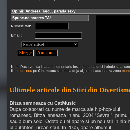
Opinii: Andreea Raicu, parada sexy
Spune-ne parerea TA!
Numele tau:
Email :
Nota: Daca vrei sa iti apara comentariu instantaneu, atunci trebuie sa ai cont 
ti un
cont nou
pe
Cinematex
sau daca deja ai, atunci acceseaza zona
memb
Ultimele articole din Stiri din Divertism
Bitza semneaza cu CatMusic
Dupa colaborari cu nume de marca ale hip-hop-ului
romanesc, Bitza lanseaza in anul 2004 “Sevraj”, primul
sau album solo. Odata cu el apare si un nou stil in hip-
ul autohton: urban soul. In 2005, apare albumul