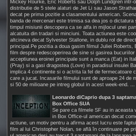
Mickey Rourke, Eric Roberts sau Dolph Lundgren intr-o
distributie de 5 stele alaturi de Jet Li sau Jason Strat
decat pe prima pozitie a clasamentului american. Scenar
banda de mercenari este trimisa sa dea jos o dictatura
timpul misiunii descopera ca se alfa in mijlocul unei pa
alcatuita din tradari si minciuni. Toata actiunea este co
altcineva decat Sylvester Stallone, in dublu rol de direct
principal.Pe pozitia a doua gasim filmul Juliei Roberts,
film despre redescoperirea de sine si gasirea bucuriilor v
acceptiunea eroinei principale sunt a manca (Eat) in Itali
(Pray) si a gasi dragostea (Love) in paradisul insulei Bal
implica 4 continente si o actrita la fel de fermecatoare c
care a jucat. Incasarile filmului sunt de aproape 24 de
si 50 de milioane pe intreg globul in acest week-end. ..
Leonardo diCaprio dupa 3 saptaman
Box Office SUA
Se pare ca filmele SF au in aceasta
in Box Office-ul american decat come
actiune, un motiv pentru a afirma acest lucru este faptu
film al lui Christopher Nolan, se află în continuare pe pr
ul american desi au trecut 3 saptamani de la lansarea a