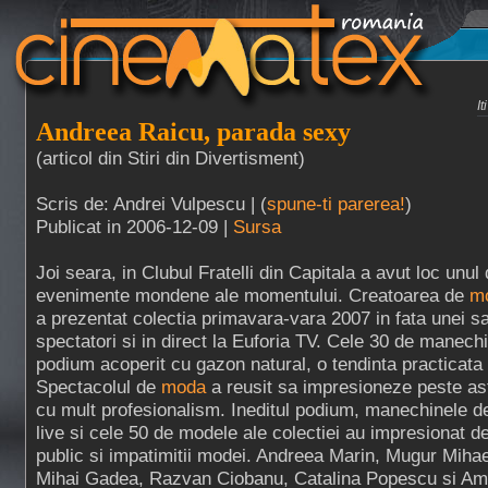
I
Andreea Raicu, parada sexy
(articol din Stiri din Divertisment)
Scris de: Andrei Vulpescu | (
spune-ti parerea!
)
Publicat in 2006-12-09 |
Sursa
Joi seara, in Clubul Fratelli din Capitala a avut loc unul 
evenimente mondene ale momentului. Creatoarea de
m
a prezentat colectia primavara-vara 2007 in fata unei sa
spectatori si in direct la Euforia TV. Cele 30 de manechi
podium acoperit cu gazon natural, o tendinta practicata
Spectacolul de
moda
a reusit sa impresioneze peste aste
cu mult profesionalism. Ineditul podium, manechinele d
live si cele 50 de modele ale colectiei au impresionat d
public si impatimitii modei. Andreea Marin, Mugur Mih
Mihai Gadea, Razvan Ciobanu, Catalina Popescu si Ama