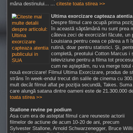
mâna destinului... ...
citeste toata stirea >>
Ultima exorcizare capteaza atentia
Despre filmul care ocupă prima poziţ
în această săptămână nu sunt prea m
câteva zeci de exorcizări făcute, un 
Louisiana pentru ceea ce părea a fi 
rutină, doar pentru statistici. Şi, pen
completă, preotului Cotton Marcus i 
televiziune pentru a filma tot procesu
cum ne aşteptăm, nu va merge totul 
nouă exorcizare! Filmul Ultima Exorcizare, produs de st
strâns în week-endul trecut din salile de cinema cu 300
mult decât filmul aflat pe poziţia secundă, Takes. Suma
care alungă satana dintre oameni este de 21.300.000 de 
toata stirea >>
Stallone revine pe podium
Asa cum era de asteptat filmul care reuneste actorii
filmelor de actiune de acum 10-20 de ani, precum
Sylvester Stallone, Arnold Schwarzenegger, Bruce Willi