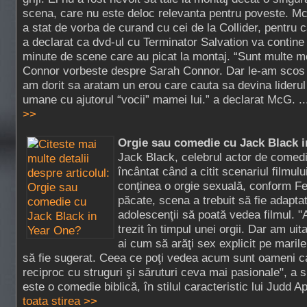
scena, care nu este deloc relevanta pentru poveste. M
a stat de vorba de curand cu cei de la Collider, pentru 
a declarat ca dvd-ul cu Terminator Salvation va contine
minute de scene care au picat la montaj. “Sunt multe 
Connor vorbeste despre Sarah Connor. Dar le-am scos d
am dorit sa aratam un erou care cauta sa devina liderul 
umane cu ajutorul “vocii” mamei lui.” a declarat McG. .
>>
Orgie sau comedie cu Jack Black 
Jack Black, celebrul actor de comedie
încântat când a citit scenariul filmul
conţinea o orgie sexuală, conform Fe
păcate, scena a trebuit să fie adapta
adolescenţii să poată vedea filmul. 
trezit în timpul unei orgii. Dar am uit
ai cum să arăţi sex explicit pe marile
să fie sugerat. Ceea ce poţi vedea acum sunt oameni c
reciproc cu struguri şi săruturi ceva mai pasionale", a
este o comedie biblică, în stilul caracteristic lui Judd A
toata stirea >>