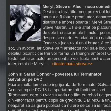
Meryl, Steve si Alec - noua comed
Desi inca fara titlu, noul proiect al 
anunta a fi foarte promitator, deoare
distributie impresionanta : Meryl Str
Steve Martin. ET s-a aflat pe platouril
de cele trei staruri ale filmului, pentr
despre scenariu. Asadar, dubla casti
Oscar va juca rolul unui brutar, Alec 
sot, un avocat, iar Steve va fi arhitectul noii sale locuint
detaliul picant : cei trei vor forma un triunghi amoros!
fostul sot si actualul pretendent se vor lupta pentru aten
interpretat de Meryl. ...
citeste toata stirea >>
John si Sarah Connor - povestea lui Terminator
Salvation pe DVD
Foarte multa lume este ingrijorata de Terminator Salvati
Acel rating de PG 13 i-a speriat pe toti fanii francizei
Terminator, care nu vor sa vada un film cu roboti ucigas
din viitor facut pentru copiii de gradinita. Dar McG a tin
neaparat sa asigure publicul ca nu are de ce sa isi faca
griji. El nu a fost nevoit sa taie la montaj decat o singur