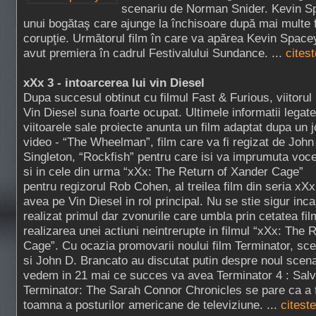
scenariu de Norman Snider. Kevin Sp
unui bogătaş care ajunge la închisoare după mai multe 
corupţie. Următorul film în care va apărea Kevin Space
avut premiera în cadrul Festivalului Sundance. ...
citest
xXx 3 - intoarcerea lui vin Diesel
Dupa succesul obtinut cu filmul Fast & Furious, viitorul 
Vin Diesel suna foarte ocupat. Ultimele informatii legat
viitoarele sale proiecte anunta un film adaptat dupa un 
video - “The Wheelman”, film care va fi regizat de John
Singleton, “Rockfish” pentru care isi va imprumuta voc
si in cele din urma “xXx: The Return of Xander Cage”
pentru regizorul Rob Cohen, al treilea film din seria xXx,
avea pe Vin Diesel in rol principal. Nu se stie sigur inca
realizat primul dar zvonurile care umbla prin cetatea fil
realizarea unei actiuni neintrerupte in filmul “xXx: The 
Cage”. Cu ocazia promovarii noului film Terminator, scen
si John D. Brancato au discutat putin despre noul scena
vedem in 21 mai ce succes va avea Terminator 4 : Salva
Terminator: The Sarah Connor Chronicles se pare ca a f
toamna a posturilor americane de televiziune. ...
citeste