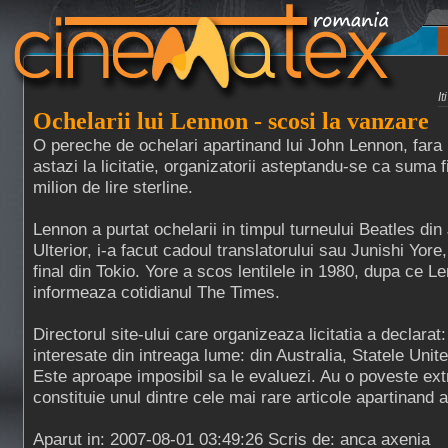
I
Ochelarii lui Lennon - scosi la vanzare
O pereche de ochelari apartinand lui John Lennon, fara l
astazi la licitatie, organizatorii asteptandu-se ca suma
milion de lire sterline.
Lennon a purtat ochelarii in timpul turneului Beatles din
Ulterior, i-a facut cadoul translatorului sau Junishi Yor
final din Tokio. Yore a scos lentilele in 1980, dupa ce L
informeaza cotidianul The Times.
Directorul site-ului care organizeaza licitatia a declara
interesate din intreaga lume: din Australia, Statele Uni
Este aproape imposibil sa le evaluezi. Au o poveste ext
constituie unul dintre cele mai rare articole apartinand ar
Aparut in: 2007-08-01 03:49:26 Scris de: anca axenia