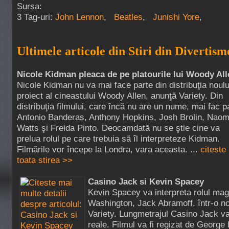
Sursa:
3 Tag-uri:
John Lennon
,
Beatles
,
Junishi Yore
,
Ultimele articole din Stiri din Divertism
Nicole Kidman pleaca de pe platourile lui Woody All
Nicole Kidman nu va mai face parte din distribuţia noulu
proiect al cineastului Woody Allen, anunţă Variety. Din
distribuţia filmului, care încă nu are un nume, mai fac p
Antonio Banderas, Anthony Hopkins, Josh Brolin, Naom
Watts şi Freida Pinto. Deocamdată nu se ştie cine va
prelua rolul pe care trebuia să îl interpreteze Kidman.
Filmările vor începe la Londra, vara aceasta. ...
citeste
toata stirea >>
Casino Jack si Kevin Spacey
Kevin Spacey va interpreta rolul mag
Washington, Jack Abramoff, într-o no
Variety. Lungmetrajul Casino Jack va
reale. Filmul va fi regizat de George