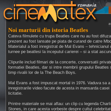
I
Noi marturii din istoria Beatles
Cateva filmulete cu trupa Beatles care nu au fost difuza
prezent au fost lansate pe piata de curand de catre M
Materialul a fost inregistrat de Mal Evans – tehnicianul c
turnee pe beatlesi la inceputul carierei – si a stat ascun
Clipurile includ filmari de la concerte, conversatii priva
formatiei Beatles, dar si intre membrii grupului Beatles s
timp rivalii lor de la The Beach Boys.
Mal Evans a fost impuscat mortal in 1976. Vaduva sa a
inregistrarile video facute de acesta in mansarda casei 
licitatie.
Printre materiale se mai aflau: un clip cu legenda Charl
Stones, in care acesta vorbeste despre cultul celebritatii,