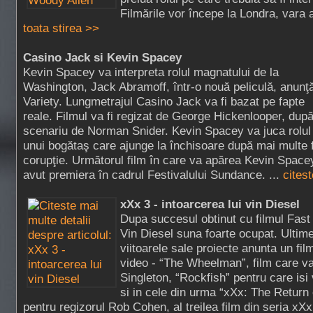
Filmările vor începe la Londra, vara 
toata stirea >>
Casino Jack si Kevin Spacey
Kevin Spacey va interpreta rolul magnatului de la
Washington, Jack Abramoff, într-o nouă peliculă, anunţ
Variety. Lungmetrajul Casino Jack va fi bazat pe fapte
reale. Filmul va fi regizat de George Hickenlooper, dup
scenariu de Norman Snider. Kevin Spacey va juca rolul
unui bogătaş care ajunge la închisoare după mai multe 
corupţie. Următorul film în care va apărea Kevin Space
avut premiera în cadrul Festivalului Sundance. ...
citest
xXx 3 - intoarcerea lui vin Diesel
Dupa succesul obtinut cu filmul Fast &
Vin Diesel suna foarte ocupat. Ultime
viitoarele sale proiecte anunta un fi
video - “The Wheelman”, film care va
Singleton, “Rockfish” pentru care is
si in cele din urma “xXx: The Return
pentru regizorul Rob Cohen, al treilea film din seria xXx,