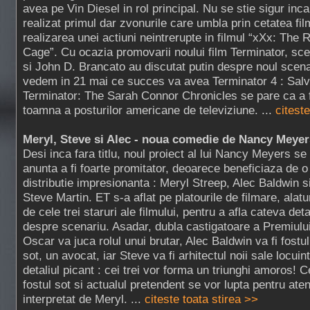
avea pe Vin Diesel in rol principal. Nu se stie sigur inca
realizat primul dar zvonurile care umbla prin cetatea fil
realizarea unei actiuni neintrerupte in filmul “xXx: The 
Cage”. Cu ocazia promovarii noului film Terminator, scen
si John D. Brancato au discutat putin despre noul scena
vedem in 21 mai ce succes va avea Terminator 4 : Salva
Terminator: The Sarah Connor Chronicles se pare ca a f
toamna a posturilor americane de televiziune. ...
citeste
Meryl, Steve si Alec - noua comedie de Nancy Meyer
Desi inca fara titlu, noul proiect al lui Nancy Meyers se
anunta a fi foarte promitator, deoarece beneficiaza de o
distributie impresionanta : Meryl Streep, Alec Baldwin s
Steve Martin. ET s-a aflat pe platourile de filmare, alatu
de cele trei staruri ale filmului, pentru a afla cateva detal
despre scenariu. Asadar, dubla castigatoare a Premiulu
Oscar va juca rolul unui brutar, Alec Baldwin va fi fostul
sot, un avocat, iar Steve va fi arhitectul noii sale locuint
detaliul picant : cei trei vor forma un triunghi amoros!
fostul sot si actualul pretendent se vor lupta pentru aten
interpretat de Meryl. ...
citeste toata stirea >>