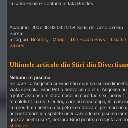
cu Jimi Hendrix cantand in fata Beatles.
Aparut in: 2007-08-03 08:15:58 Scris de: anca axenia
Sursa:
5 Tag-uri:
Beatles
,
Mbop
,
The Beach Boys
,
Charlie
Stones
,
Ultimele articole din Stiri din Divertism
Nebunii in piscina
Se pare ca Angelina si Brad stiu cum sa isi condimente
viata sexuala. Brad Pitt a dezvaluit ca el si Angelina au
"grota" ascunsa in afara casei in care fac sex, potrivit
femalefirst.co.uk. Cei doi, care au sase copii, isi gases
cu greu timp pentru a-si petrece cateva clipe impreuna,
ascunzatoare din spatele unei cascade din piscina lor c
grozav pentru sex", declara Brad pentru o revista ameri
stirea >>