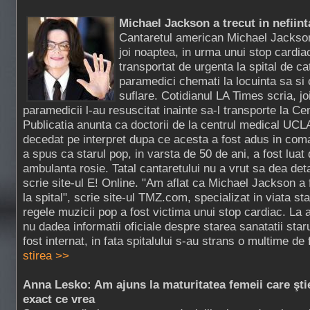
Michael Jackson a trecut in nefiinta
Cantaretul american Michael Jackson 
joi noaptea, in urma unui stop cardia
transportat de urgenta la spital de c
paramedici chemati la locuinta sa si c
suflare. Cotidianul LA Times scria, jo
paramedicii l-au resuscitat inainte sa-l transporte la C
Publicatia anunta ca doctorii de la centrul medical UCLA
decedat pe interpret dupa ce acesta a fost adus in com
a spus ca starul pop, in varsta de 50 de ani, a fost luat
ambulanta rosie. Tatal cantaretului nu a vrut sa dea deta
scrie site-ul E! Online. "Am aflat ca Michael Jackson a
la spital", scrie site-ul TMZ.com, specializat in viata st
regele muzicii pop a fost victima unui stop cardiac. La
nu dadea informatii oficiale despre starea sanatatii star
fost internat, in fata spitalului s-au strans o multime de 
stirea >>
Anna Lesko: Am ajuns la maturitatea femeii care şti
exact ce vrea