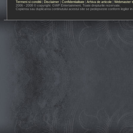
Termeni si conditii
|
Disclaimer
|
Confidentialitate
|
Arhiva de articole
|
Webmaster t
2006 - 2008 © copyright GWP Entertainment. Toate drepturile rezervate.
Copierea sau duplicarea continutului acestui site se pedepseste conform legilor in