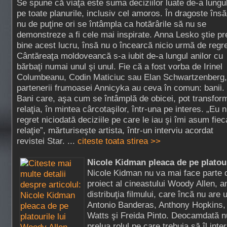
Se spune că viaţa este suma deciziilor luate de-a lungul
pe toate planurile, inclusiv cel amoros. În dragoste însă
nu de puţine ori se întâmpla ca hotărârile să nu se
demonstreze a fi cele mai inspirate. Anna Lesko ştie pr
bine acest lucru, însă nu o încearcă nicio urmă de regre
Cântăreaţa moldoveancă s-a iubit de-a lungul anilor cu
bărbaţi numai unul şi unul. Fie că a fost vorba de Irinel
Columbeanu, Codin Maticiuc sau Elan Schwartzenberg,
partenerii frumoasei Annicyka au ceva în comun: banii.
Bani care, aşa cum se întâmplă de obicei, pot transfor
relaţia, în mintea cârcotaşilor, într-una pe interes. „Eu 
regret niciodată deciziile pe care le iau şi îmi asum fiec
relaţie”, mărturiseşte artista, într-un interviu acordat
revistei Star. ...
citeste toata stirea >>
Nicole Kidman pleaca de pe platou
Nicole Kidman nu va mai face parte di
proiect al cineastului Woody Allen, a
distribuţia filmului, care încă nu are
Antonio Banderas, Anthony Hopkins,
Watts şi Freida Pinto. Deocamdată nu
prelua rolul pe care trebuia să îl int