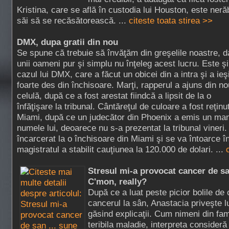
Kristina, care se află în custodia lui Houston, este neră
săi să se recăsătorească. ...
citeste toata stirea >>
DMX, dupa gratii din nou
Se spune că trebuie să învăţăm din greşelile noastre, d
unii oameni pur şi simplu nu înţeleg acest lucru. Este şi
cazul lui DMX, care a făcut un obicei din a intra şi a ieş
foarte des din închisoare. Marţi, rapperul a ajuns din no
celulă, după ce a fost arestat fiindcă a lipsit de la o
înfăţişare la tribunal. Cântăreţul de culoare a fost reţinut
Miami, după ce un judecător din Phoenix a emis un man
numele lui, deoarece nu s-a prezentat la tribunal vineri.
încarcerat la o închisoare din Miami şi se va întoarce 
magistratul a stabilit cauţiunea la 120.000 de dolari. ...
Stresul mi-a provocat cancer de sa
C'mon, really?
După ce a luat peste picior bolile de c
cancerul la sân, Anastacia priveşte lu
găsind explicaţii. Cum nimeni din fami
teribila maladie, interpreta consideră