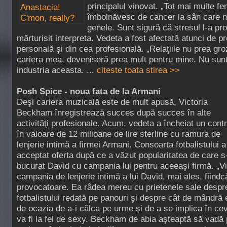
principalul vinovat. „Tot mai multe fe
îmbolnăvesc de cancer la sân care n
genele. Sunt sigură că stresul l-a pr
mărturisit interpreta. Vedeta a fost afectată atunci de p
personală şi din cea profesională. „Relaţiile nu prea gr
cariera mea, deveniseră prea mult pentru mine. Nu sunt
industria aceasta. ...
citeste toata stirea >>
Posh Spice - noua fata de la Armani
Deşi cariera muzicală este de mult apusă, Victoria
Beckham înregistrează succes după succes în alte
activităţi profesionale. Acum, vedeta a încheiat un cont
în valoare de 12 milioane de lire sterline cu ramura de
lenjerie intimă a firmei Armani. Consoarta fotbalistului a
acceptat oferta după ce a văzut popularitatea de care s
bucurat David cu campania lui pentru aceeaşi firmă. „Vi
campania de lenjerie intimă a lui David, mai ales, fiindc
provocatoare. Ea râdea mereu cu prietenele sale despr
fotbalistului redată pe panouri şi despre cât de mândră e
de ocazia de a-i călca pe urme şi de a se implica în ceva
va fi la fel de sexy. Beckham de abia aşteaptă să vadă p