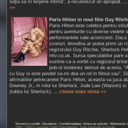
soţia sa în lenjerie intimă”, a recunoscut un apropiat. ..
>>
Paris Hilton in noul film Guy Ritch
Paris Hilton este celebra pentru stilu
pentru aventurile cu diverse vedete s
performantele sale actoricesti. Daca
zvonuri, blondina ar putea primi un rol
regizorului Guy Ritchie, Sherlock H
mtv.co.uk. Sursa speculatiilor pare a 
sustine ca a vorbit cu regizorul britani
pub-ul londonez detinut de acesta. “
cu Guy si este posibil sa-mi dea un rol in filmul sau”.
afirmatiilor petrecaretei Paris Hilton, aceasta va juca al
Downey Jr., in rolul lui Sherlock, Jude Law (Watson) 
(iubita lui Sherlock). ...
citeste toata stirea >>
Termeni si conditii
|
Disclaimer
|
Confidentialitate
|
Arhiva de articole
|
Webmaster t
2006 - 2008 © copyright GWP Entertainment. Toate drepturile rezervate.