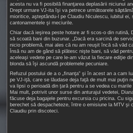
acesta nu va fi posibilă finanţarea deplasării niciunui an
Drept urmare VJ-ita îşi va petrece următoarele săptăm
mioritice, aşteptându-l pe Claudiu Niculescu, iubitul ei,
cantonamentele şi meciurile.
Chiar dacă ieşirea peste hotare ar fi scos-o din rutină,
să scoată bani din buzunar. „Dacă era sarcină de servic
nicio problemă, mai ales că nu am reuşit încă să văd c
Însă nu am de gând să plătesc nişte bani, să văd pentr
aceleaşi vedete pe care le-am văzut la fiecare ediţie din 
blonda să îşi ascundă problemele pecuniare.
Refuzul postului de a o „finanţa” şi în acest an a cam lu
pe VJ-iţă, care se lăudase deja faţă de mult mai puţin no
va lipsi o perioadă din ţară pentru a se vedea cu marile 
Mai mult, potrivit unor surse din anturajul vedetei, Diana
făcuse deja bagajele pentru excursia cu pricina. Cu sig
berechet să despacheteze, între o emisiune la MTV şi o
Claudiu prin discoteci.