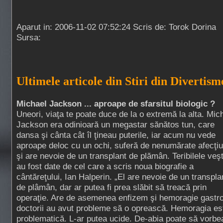
Aparut in: 2006-11-02 07:52:24 Scris de: Torok Dorina
Sursa:
Ultimele articole din Stiri din Divertism
Michael Jackson ... aproape de sfarsitul biologic ?
Uneori, viaţa te poate duce de la o extremă la alta. Mic
Jackson era odinioară un megastar sănătos tun, care
dansa şi cânta cât îl ţineau puterile, iar acum nu vede
aproape deloc cu un ochi, suferă de nenumărate afecţiu
şi are nevoie de un transplant de plămân. Teribilele veşt
au fost date de cel care a scris noua biografie a
cântăreţului, Ian Halperin. „El are nevoie de un transpla
de plâmân, dar ar putea fi prea slăbit să treacă prin
operaţie. Are de asemenea enfizem şi hemoragie gastro-
doctorii au avut probleme să o oprească. Hemoragia es
problematică. L-ar putea ucide. De-abia poate să vorbe