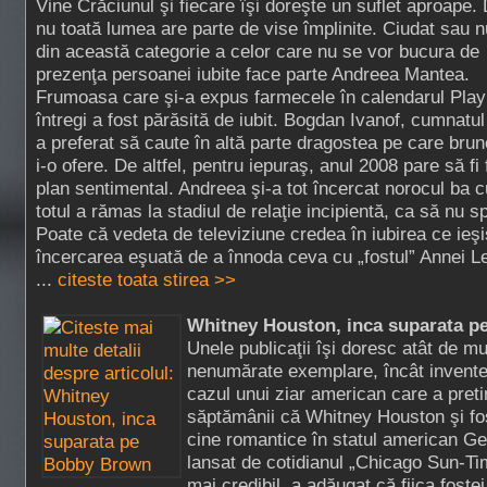
Vine Crăciunul şi fiecare îşi doreşte un suflet aproape.
nu toată lumea are parte de vise împlinite. Ciudat sau n
din această categorie a celor care nu se vor bucura de
prezenţa persoanei iubite face parte Andreea Mantea.
Frumoasa care şi-a expus farmecele în calendarul Play
întregi a fost părăsită de iubit. Bogdan Ivanof, cumnatu
a preferat să caute în altă parte dragostea pe care bru
i-o ofere. De altfel, pentru iepuraş, anul 2008 pare să fi 
plan sentimental. Andreea şi-a tot încercat norocul ba cu
totul a rămas la stadiul de relaţie incipientă, ca să nu s
Poate că vedeta de televiziune credea în iubirea ce ieş
încercarea eşuată de a înnoda ceva cu „fostul” Annei L
...
citeste toata stirea >>
Whitney Houston, inca suparata 
Unele publicaţii îşi doresc atât de m
nenumărate exemplare, încât invente
cazul unui ziar american care a preti
săptămânii că Whitney Houston şi fos
cine romantice în statul american Ge
lansat de cotidianul „Chicago Sun-Tim
mai credibil, a adăugat că fiica foste