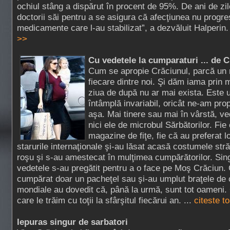
ochiul stâng a dispărut în procent de 95%. De ani de zil
doctorii săi pentru a se asigura că afecţiunea nu progre
medicamente care l-au stabilizat”, a dezvăluit Halperin.
>>
Cu vedetele la cumparaturi ... de 
Cum se apropie Crăciunul, parcă un 
fiecare dintre noi. Şi dăm iama prin
ziua de după nu ar mai exista. Este 
întâmplă invariabil, oricât ne-am pr
aşa. Mai tinere sau mai în vârstă, v
nici ele de microbul Sărbătorilor. Fie
magazine de fiţe, fie că au preferat l
starurile internaţionale şi-au lăsat acasă costumele str
roşu şi s-au amestecat în mulţimea cumpărătorilor. Sing
vedetele s-au pregătit pentru a o face pe Moş Crăciun.
cumpărat doar un pacheţel sau şi-au umplut braţele de ca
mondiale au dovedit că, până la urmă, sunt tot oameni. 
care le trăim cu toţii la sfârşitul fiecărui an. ...
citeste t
Iepuras singur de sarbatori