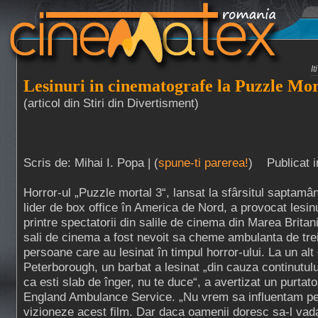
I
Lesinuri in cinematografe la Puzzle Mor
(articol din Stiri din Divertisment)
Scris de: Mihai I. Popa | (
spune-ti parerea!
) Publicat i
Horror-ul „Puzzle mortal 3“, lansat la sfârsitul saptamân
lider de box office în America de Nord, a provocat lesinu
printre spectatorii din salile de cinema din Marea Britan
sali de cinema a fost nevoit sa cheme ambulanta de trei
persoane care au lesinat în timpul horror-ului. La un alt
Peterborough, un barbat a lesinat „din cauza continutului
ca esti slab de înger, nu te duce“, a avertizat un purtat
England Ambulance Service. „Nu vrem sa influentam pe
vizioneze acest film. Dar daca oamenii doresc sa-l vada