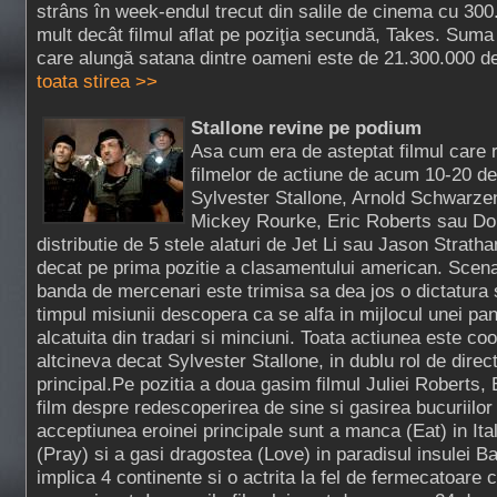
strâns în week-endul trecut din salile de cinema cu 300
mult decât filmul aflat pe poziţia secundă, Takes. Suma
care alungă satana dintre oameni este de 21.300.000 de 
toata stirea >>
Stallone revine pe podium
Asa cum era de asteptat filmul care r
filmelor de actiune de acum 10-20 d
Sylvester Stallone, Arnold Schwarzen
Mickey Rourke, Eric Roberts sau Dol
distributie de 5 stele alaturi de Jet Li sau Jason Strat
decat pe prima pozitie a clasamentului american. Scenar
banda de mercenari este trimisa sa dea jos o dictatura
timpul misiunii descopera ca se alfa in mijlocul unei pa
alcatuita din tradari si minciuni. Toata actiunea este co
altcineva decat Sylvester Stallone, in dublu rol de direct
principal.Pe pozitia a doua gasim filmul Juliei Roberts,
film despre redescoperirea de sine si gasirea bucuriilor v
acceptiunea eroinei principale sunt a manca (Eat) in Itali
(Pray) si a gasi dragostea (Love) in paradisul insulei Bal
implica 4 continente si o actrita la fel de fermecatoare c