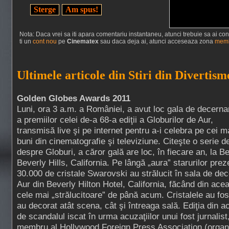
Nota: Daca vrei sa iti apara comentariu instantaneu, atunci trebuie sa ai cont 
ti un
cont nou
pe
Cinematex
sau daca deja ai, atunci acceseaza zona
memb
Ultimele articole din Stiri din Divertism
Golden Globes Awards 2011
Luni, ora 3 a.m. a României, a avut loc gala de decerna
a premiilor celei de-a 68-a ediţii a Globurilor de Aur,
transmisă live şi pe internet pentru a-i celebra pe cei m
buni din cinematografie şi televiziune. Citeşte o serie d
despre Globuri, a căror gală are loc, în fiecare an, la Be
Beverly Hills, California. Pe lângă „aura” starurilor pre
30.000 de cristale Swarovski au strălucit în sala de dec
Aur din Beverly Hilton Hotel, California, făcând din acea
cele mai „strălucitoare” de până acum. Cristalele au fos
au decorat atât scena, cât şi întreaga sală. Ediţia din a
de scandalul iscat în urma acuzaţiilor unui fost jurnalis
membru al Hollywood Foreign Press Association (organi