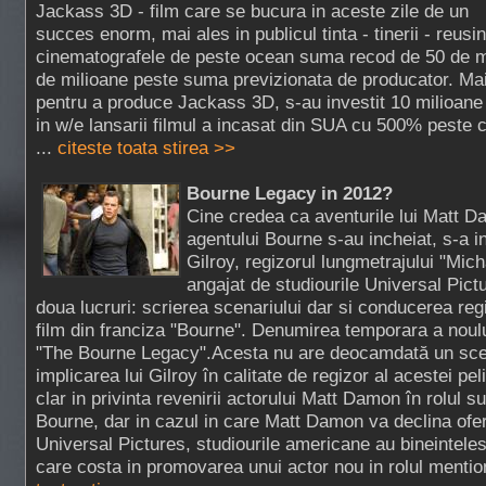
Jackass 3D - film care se bucura in aceste zile de un
succes enorm, mai ales in publicul tinta - tinerii - reus
cinematografele de peste ocean suma recod de 50 de m
de milioane peste suma previzionata de producator. Mai
pentru a produce Jackass 3D, s-au investit 10 milioane
in w/e lansarii filmul a incasat din SUA cu 500% peste c
...
citeste toata stirea >>
Bourne Legacy in 2012?
Cine credea ca aventurile lui Matt D
agentului Bourne s-au incheiat, s-a i
Gilroy, regizorul lungmetrajului "Mich
angajat de studiourile Universal Pict
doua lucruri: scrierea scenariului dar si conducerea regi
film din franciza "Bourne". Denumirea temporara a noul
"The Bourne Legacy".Acesta nu are deocamdată un scen
implicarea lui Gilroy în calitate de regizor al acestei p
clar in privinta revenirii actorului Matt Damon în rolul 
Bourne, dar in cazul in care Matt Damon va declina ofer
Universal Pictures, studiourile americane au bineintele
care costa in promovarea unui actor nou in rolul mentio