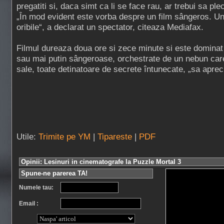
pregatiti si, daca simt ca li se face rau, ar trebui sa pl
„În mod evident este vorba despre un film sângeros. U
oribile“, a declarat un spectator, citeaza Mediafax.
Filmul dureaza doua ore si zece minute si este domina
sau mai putin sângeroase, orchestrate de un nebun car
sale, toate detinatoare de secrete întunecate, „sa aprec
Utile:
Trimite pe YM
|
Tipareste
|
PDF
Opinii: Lesinuri in cinematografe la Puzzle Mortal 3
Spune-ne parerea TA!
Numele tau:
Email :