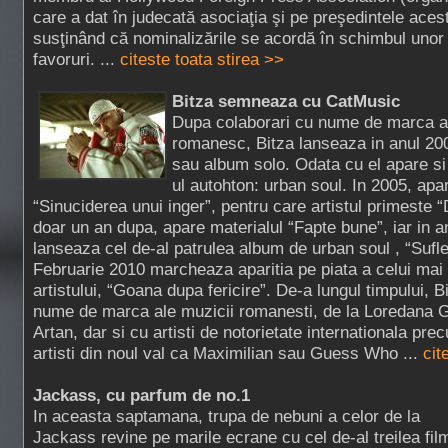
care a dat în judecată asociaţia şi pe preşedintele ace
susţinând că nominalizările se acordă în schimbul unor 
favoruri. ...
citeste toata stirea >>
Bitza semneaza cu CatMusic
Dupa colaborari cu nume de marca al
romanesc, Bitza lanseaza in anul 200
sau album solo. Odata cu el apare si 
ul autohton: urban soul. In 2005, apa
“Sinuciderea unui inger”, pentru care artistul primeste “
doar un an dupa, apare materialul “Fapte bune”, iar in a
lanseaza cel de-al patrulea album de urban soul , “Sufle
Februarie 2010 marcheaza aparitia pe piata a celui mai
artistului, “Goana dupa fericire”. De-a lungul timpului, B
nume de marca ale muzicii romanesti, de la Loredana G
Artan, dar si cu artisti de notorietate internationala pr
artisti din noul val ca Maximilian sau Guess Who ...
cit
Jackass, cu parfum de no.1
In aceasta saptamana, trupa de nebuni a celor de la
Jackass revine pe marile ecrane cu cel de-al treilea fil