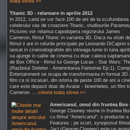
toata stirea >>
Titanic 3D - relansare in aprilie 2012
In 2012, cand se vor face 100 de ani de la scufundarea
celebrului vas de croaziere Titanic, studiourile Paramou
Pictures vor relansa capodopera regizorului James
Cameron, filmul Titanic in varianta 3D. Daca nu stiati de
filmul ii are in rolurile principale pe Leonardo DiCaprio s
lansat in cinematografele din intreaga lume in luna april
va ajunge in salile de cinema cu doar cateva saptamani
de Box Office - filmul lui George Lucas - Star Wars: 
(Razboiul Stelelor - Amenintarea Fantomei Ep.1). Comp
Entertainment se ocupa de transformarea in format 3D a
film ca si incasari, din istoria de peste 100 de ani a cin
care este depasit doar de Avatar - bineinteles, un film t
Cameron. ...
citeste toata stirea >>
Americanul, omul din fruntea Box 
George Clooney revine in fruntea Box
cu filmul "Americanul", o productie a
Features ; pe scurt, synopsisul filmu
Jacl (George Clooney) este un asasin