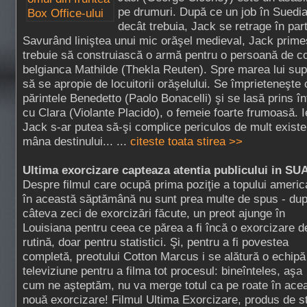
pe drumuri. După ce un job în Suedia
decât trebuia, Jack se retrage în parte
Savurând liniştea unui mic orăşel medieval, Jack prime
trebuie să construiască o armă pentru o persoană de co
belgianca Mathilde (Thekla Reuten). Spre marea lui sup
să se apropie de locuitorii orăşelului. Se împrieteneşte c
părintele Benedetto (Paolo Bonacelli) şi se lasă prins în
cu Clara (Violante Placido), o femeie foarte frumoasă. I
Jack s-ar putea să-şi complice periculos de mult existe
mâna destinului... ...
citeste toata stirea >>
Ultima exorcizare capteaza atentia publicului in SU
Despre filmul care ocupă prima poziţie a topului americ
în această săptămână nu sunt prea multe de spus - du
câteva zeci de exorcizări făcute, un preot ajunge în
Louisiana pentru ceea ce părea a fi încă o exorcizare d
rutină, doar pentru statistici. Şi, pentru a fi povestea
completă, preotului Cotton Marcus i se alătură o echipă
televiziune pentru a filma tot procesul: bineînteles, aşa
cum ne aşteptăm, nu va merge totul ca pe roate în ace
nouă exorcizare! Filmul Ultima Exorcizare, produs de st