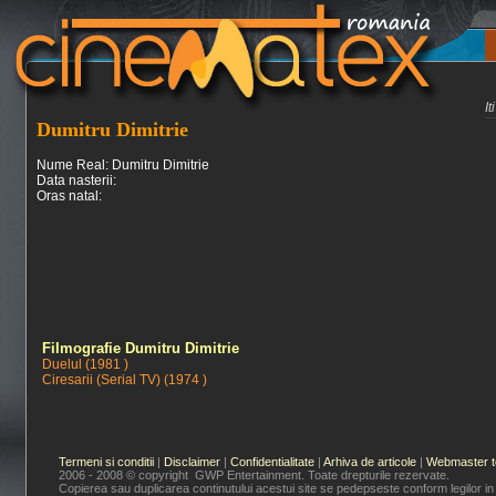
I
Dumitru Dimitrie
Nume Real: Dumitru Dimitrie
Data nasterii:
Oras natal:
Filmografie Dumitru Dimitrie
Duelul (1981 )
Ciresarii (Serial TV) (1974 )
Termeni si conditii
|
Disclaimer
|
Confidentialitate
|
Arhiva de articole
|
Webmaster t
2006 - 2008 © copyright GWP Entertainment. Toate drepturile rezervate.
Copierea sau duplicarea continutului acestui site se pedepseste conform legilor in