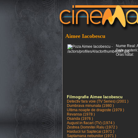
Aimee Iacobescu
Nume Real: 
Data nasterii
Oras natal:
Filmografie Aimee Iacobescu
Detectiv fara voie (TV Series) (2001 )
Dumbrava minunata (1980 )
Ultima noapte de dragoste (1979 )
Revansa (1978 )
Osanda (1976 )
August in flacari (TV) (1974 )
Zestrea Domnitei Ralu (1972 )
Haiducii lui Saptecai (1971 )
Saptamana nebunilor (1971 )