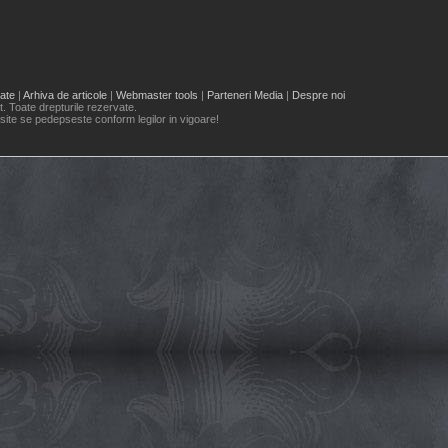
tate
|
Arhiva de articole
|
Webmaster tools
|
Parteneri Media
|
Despre noi
 Toate drepturile rezervate.
site se pedepseste conform legilor in vigoare!