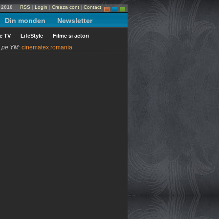
e 2010
RSS
|
Login
|
Creaza cont
|
Contact
Din monden
Newsletter
le TV
LifeStyle
Filme si actori
ni pe YM:
cinematex.romania