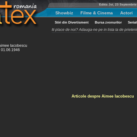
Editia Joi, 23 Septembri
Showbiz
Filme & Cinema
Actori
Stiri din Divertisment
Bursa zvonurilor
Seria
Iti place de noi? Adauga-ne pe in lista ta de priete
Aimee Iacobescu
: 01.06.1946
Articole despre Aimee Iacobescu