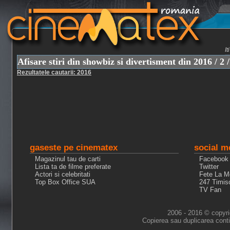
I
Afisare stiri din showbiz si divertisment din 2016 / 2 /
Rezultatele cautarii: 2016
gaseste pe cinematex
social m
Magazinul tau de carti
Facebook
Lista ta de filme preferate
Twitter
Actori si celebritati
Fete La M
Top Box Office SUA
247 Timis
TV Fan
2006 - 2016 © copyri
Copierea sau duplicarea conti