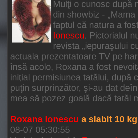
Mulţi o cunosc după nu
din showbiz - „Mama N
faptul că natura a fo
Ionescu
. Pictorialul 
revista „iepuraşului c
actuala prezentatoare TV pe hart
însă acolo, Roxana a fost nevoită
iniţial permisiunea tatălui, după 
puţin surprinzător, şi-au dat deîn
mea să pozez goală dacă tatăl 
Roxana Ionescu
a slabit 10 kg
08-07 05:30:55