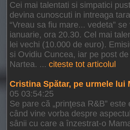
Cei mai talentati si simpatici pu
devina cunoscuti in intreaga tar
“Vreau sa fiu mare... vedeta” s
ianuarie, ora 20.30. Cel mai talen
lei vechi (10.000 de euro). Emis
si Ovidiu Cuncea, iar pe post de
Nartea. ...
citeste tot articolul
Cristina Spătar, pe urmele lu
05 03:54:25
Se pare că „prinţesa R&B” este e
când vine vorba despre aspectul 
sânii cu care a înzestrat-o Mam