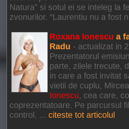
Natura” si sotul ei se inteleg la f
zvonurilor. “Laurentiu nu a fost n
Roxana Ionescu
a f
Radu
- actualizat in
Prezentatorul emisiun
parte, zilele trecute,
in care a fost invitat 
vietii de cuplu, Mirce
Ionescu
, cea care, con
coprezentatoare. Pe parcursul fil
control. ...
citeste tot articolul