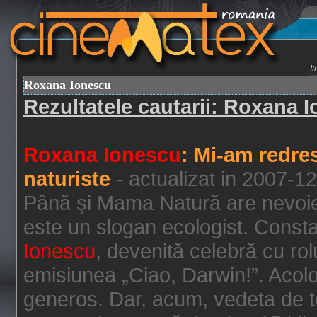
I
Roxana Ionescu
Rezultatele cautarii: Roxana 
Roxana Ionescu
: Mi-am redre
naturiste
- actualizat in 2007-1
Până şi Mama Natură are nevoie d
este un slogan ecologist. Consta
Ionescu
, devenită celebră cu rol
emisiunea „Ciao, Darwin!”. Acolo,
generos. Dar, acum, vedeta de t