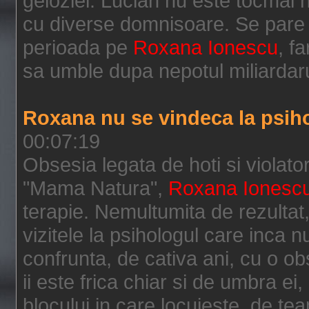
geloziei. Lucian nu este tocmai ne
cu diverse domnisoare. Se pare c
perioada pe
Roxana Ionescu
, f
sa umble dupa nepotul miliardarul
Roxana nu se vindeca la psih
00:07:19
Obsesia legata de hoti si violato
"Mama Natura",
Roxana Ionesc
terapie. Nemultumita de rezultat,
vizitele la psihologul care inca 
confrunta, de cativa ani, cu o o
ii este frica chiar si de umbra ei,
blocului in care locuieste, de t