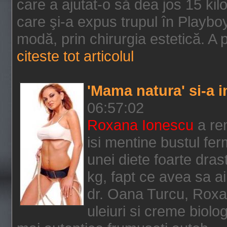
care a ajutat-o să dea jos 15 kil
care şi-a expus trupul în Playboy
modă, prin chirurgia estetică. A p
citeste tot articolul
'Mama natura' si-a in
06:57:02
Roxana Ionescu
a ren
isi mentine bustul fe
unei diete foarte dra
kg, fapt ce avea sa ai
dr. Oana Turcu, Roxa
uleiuri si creme biol