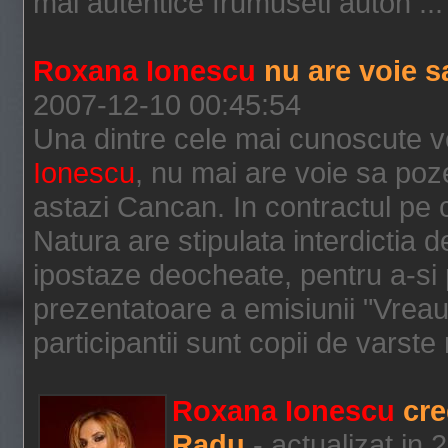
mai autentice frumuseti autoh ..
Roxana Ionescu
nu are voie s
2007-12-10 00:45:54
Una dintre cele mai cunoscute 
Ionescu
, nu mai are voie sa poz
astazi Cancan. In contractul pe 
Natura are stipulata interdictia 
ipostaze deocheate, pentru a-si
prezentatoare a emisiunii "Vreau
participantii sunt copii de varste 
Roxana Ionescu
cre
Radu
- actualizat in