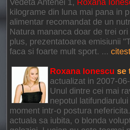
Vedeta Antenei 1,
Roxana Iones
kilograme din luna mai pana in p
alimentar recomandat de un nutri
Natura mananca doar de trei ori p
plus, prezentatoarea emisiunii "
faca si foarte mult sport. ...
citest
Roxana Ionescu
se 
actualizat in 2007-06
Unul dintre cei mai ra
nepotul latifundiarului
moment intr-o postura nefericita.
actuala sa iubita, o blonda volup