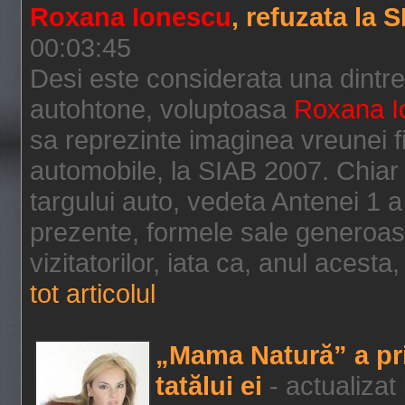
Roxana Ionescu
, refuzata la 
00:03:45
Desi este considerata una dintr
autohtone, voluptoasa
Roxana I
sa reprezinte imaginea vreunei 
automobile, la SIAB 2007. Chiar 
targului auto, vedeta Antenei 1 a
prezente, formele sale generoase
vizitatorilor, iata ca, anul acest
tot articolul
„Mama Natură” a pri
tatălui ei
- actualizat