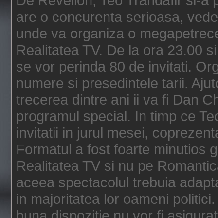
De Revelion, Teo Trandafir si-a 
are o concurenta serioasa, vedet
unde va organiza o megapetrecer
Realitatea TV. De la ora 23.00 si 
se vor perinda 80 de invitati. Or
numere si presedintele tarii. Aj
trecerea dintre ani ii va fi Dan 
programul special. In timp ce Teo
invitatii in jurul mesei, coprezent
Formatul a fost foarte minutios g
Realitatea TV si nu pe Romantic
aceea spectacolul trebuia adaptat p
in majoritatea lor oameni politic
buna dispozitie nu vor fi asigurat