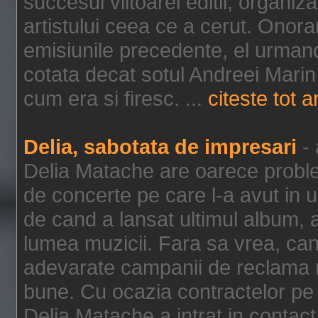
succesul viitoarei editii, organiza
artistului ceea ce a cerut. Onora
emisiunile precedente, el urman
cotata decat sotul Andreei Marin,
cum era si firesc. ...
citeste tot ar
Delia, sabotata de impresari
- 
Delia Matache are oarece probl
de concerte pe care l-a avut in 
de cand a lansat ultimul album, a 
lumea muzicii. Fara sa vrea, cant
adevarate campanii de reclama n
bune. Cu ocazia contractelor pe 
Delia Matache a intrat in contact