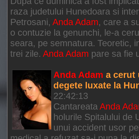
Dupa ce duminica a fost implicata
raza judetului Hunedoara si inter
Petrosani,
Anda Adam
, care a su
o contuzie la genunchi, le-a cer
seara, pe semnatura. Teoretic, in
trei zile.
Anda Adam
pare sa fie u
Anda Adam
a cerut
degete luxate la H
22:42:13
Cantareata
Anda Ad
holurile Spitalului d
unui accident usor pe
medical a refuzat sa-i puna la d