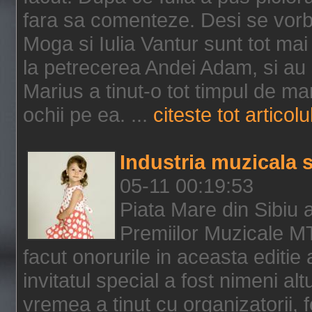
fara sa comenteze. Desi se vorbe
Moga si Iulia Vantur sunt tot mai 
la petrecerea Andei Adam, si au s
Marius a tinut-o tot timpul de ma
ochii pe ea. ...
citeste tot articolu
Industria muzicala s
05-11 00:19:53
Piata Mare din Sibiu 
Premiilor Muzicale M
facut onorurile in aceasta editie
invitatul special a fost nimeni a
vremea a tinut cu organizatorii, fe