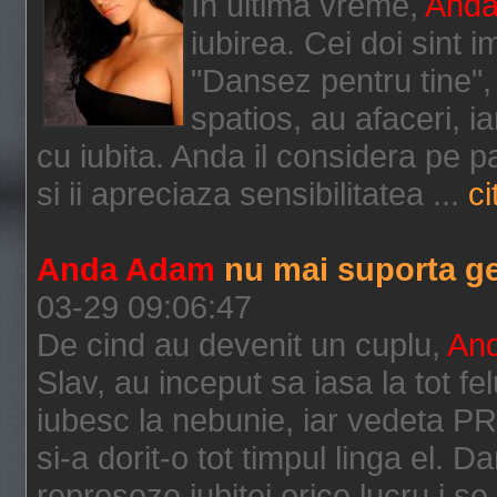
In ultima vreme,
And
iubirea. Cei doi sint 
"Dansez pentru tine",
spatios, au afaceri, i
cu iubita. Anda il considera pe p
si ii apreciaza sensibilitatea ...
ci
Anda Adam
nu mai suporta gel
03-29 09:06:47
De cind au devenit un cuplu,
An
Slav, au inceput sa iasa la tot 
iubesc la nebunie, iar vedeta P
si-a dorit-o tot timpul linga el. D
reproseze iubitei orice lucru i s