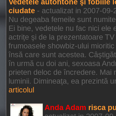
Vedetele autohtone şi fobiile 
ciudate
- actualizat in 2007-09-
Nu degeaba femeile sunt numite 
Ei bine, vedetele nu fac nici ele 
actriţe şi de la prezentatoare TV
frumoasele showbiz-ului mioritic 
însă care sunt acestea. Câştigăt
în urmă cu doi ani, sexoasa And
prieten deloc de încredere. Mai m
luminii. Dimineaţa, ea prezintă un
articolul
Anda Adam
risca pu