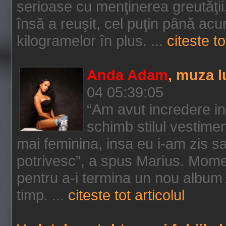
serioase cu menţinerea greutăţ
însă a reuşit, cel puţin până acu
kilogramelor în plus. ...
citeste to
Anda Adam
, muza 
04 05:39:05
“Am avut incredere in 
schimb stilul vestimen
mai feminina, insa eu i-am zis sa
potrivesc”, a spus Marius. Mom
pentru a-i termina un nou album 
timp. ...
citeste tot articolul