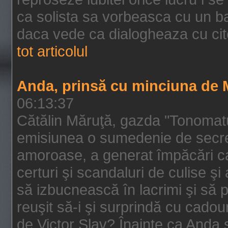
ca solista sa vorbeasca cu un ba
daca vede ca dialogheaza cu cit
tot articolul
Anda, prinsă cu minciuna de 
06:13:37
Cătălin Măruţă, gazda "Tonomatu
emisiunea o sumedenie de secrete
amoroase, a generat împăcări care
certuri şi scandaluri de culise şi a
să izbucnească în lacrimi şi să 
reuşit să-i şi surprindă cu cadou
de Victor Slav? Înainte ca Anda