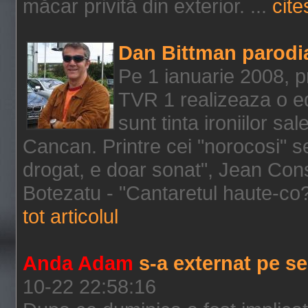
măcar privită din exterior. ...
cite
Dan Bittman parodi
Pe 1 ianuarie 2008, p
TVR 1 realizeaza o ed
sunt tinta ironiilor s
Cancan. Printre cei "norocosi" se
drogat, e doar sonat", Jean Const
Botezatu - "Cantaretul haute-co?
tot articolul
Anda Adam
s-a externat pe s
10-22 22:58:16