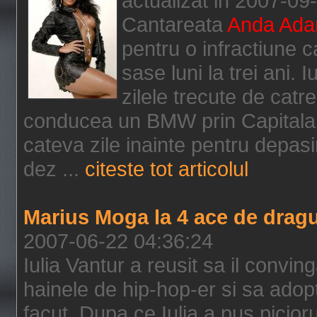
actualizat in 2007-09
Cantareata
Anda Ad
pentru o infractiune 
sase luni la trei ani. 
zilele trecute de catre
conducea un BMW prin Capitala, c
cateva zile inainte pentru depasi
dez ...
citeste tot articolul
Marius Moga la 4 ace de dragul
2007-06-22 04:36:24
Iulia Vantur a reusit sa il conving
hainele de hip-hop-er si sa adopt
facut. Dupa ce Iulia a pus picio