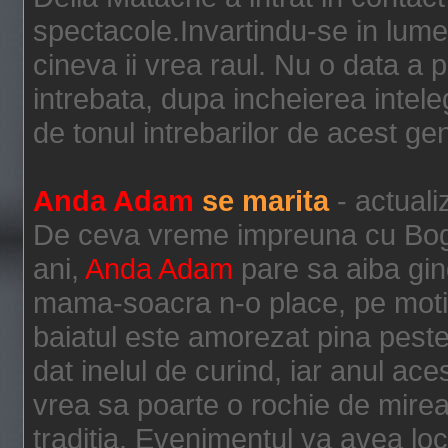
spectacole.Invartindu-se in lumea
cineva ii vrea raul. Nu o data a p
intrebata, dupa incheierea intele
de tonul intrebarilor de acest gen
Anda Adam
se marita
- actuali
De ceva vreme impreuna cu Bogda
ani,
Anda Adam
pare sa aiba gin
mama-soacra n-o place, pe motiv
baiatul este amorezat pina peste 
dat inelul de curind, iar anul ac
vrea sa poarte o rochie de mire
traditia. Evenimentul va avea loc 