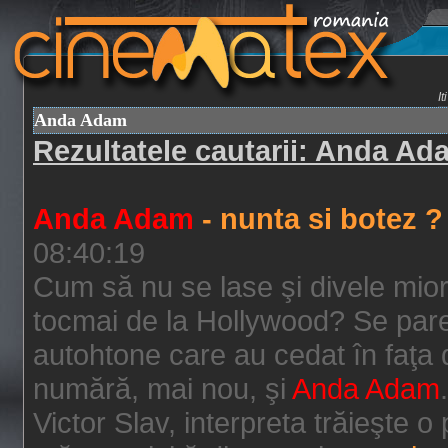
I
Anda Adam
Rezultatele cautarii: Anda Ad
Anda Adam
- nunta si botez ?
08:40:19
Cum să nu se lase şi divele miori
tocmai de la Hollywood? Se pare 
autohtone care au cedat în faţa
numără, mai nou, şi
Anda Adam
Victor Slav, interpreta trăieşte 