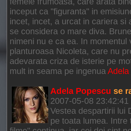
femeie frumoasa, care arata bine s
inceput ca "figuranta" in emisiu
incet, incet, a urcat in cariera s
se considera o mare diva. Brune
nimeni nu e ca ea. In momentul v
planturoasa Nicoleta, care nu pr
adevarata criza de isterie pe mot
mult in seama pe ingenua
Adela
Adela Popescu
se r
2007-05-08 23:42:41
Vestea despartirii lu
pe toata lumea. Intre t
filme" continua, iar cei doi sint 