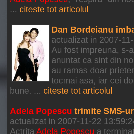
...
citeste tot articolul
Dan Bordeianu imba
actualizat in 2007-11
Au fost impreuna, s-a
anuntat ca sint din n
au ramas doar prieteni
tocmai asa, iar cei do
bune. ...
citeste tot articolul
Adela Popescu
trimite SMS-u
actualizat in 2007-11-22 13:59:2
Actrita
Adela Popescu
a terminat