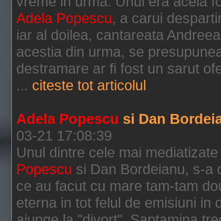
vreme in urma. Unul era acela fo
Adela Popescu
, a carui desparti
iar al doilea, cantareata Andreea
acestia din urma, se presupunea 
destramare ar fi fost un sarut ofe
...
citeste tot articolul
Adela Popescu
si Dan Bordeia
03-21 17:08:39
Unul dintre cele mai mediatizate
Popescu
si Dan Bordeianu, s-a d
ce au facut cu mare tam-tam dou
eterna in tot felul de emisiuni in 
ajunge la "divort". Saptamina trec