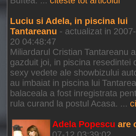
Buftea. ...
citeste tot articolul
Luciu si Adela, in piscina lui
Tantareanu
- actualizat in 2007
20 04:48:47
Miliardarul Cristian Tantareanu a
gazduit joi, in piscina resedinte
sexy vedete ale showbizului aut
au imbaiat in piscina lui Tantare
balaceala a fost inregistrata pen
rula curand la postul Acasa. ...
c
Adela Popescu
are 
07-12 03:39:02