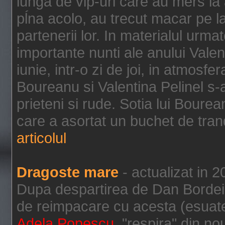
lunga de vip-uri care au mers la
pĺna acolo, au trecut macar pe la 
partenerii lor. In materialul urm
importante nunti ale anului Valen
iunie, intr-o zi de joi, in atmosf
Boureanu si Valentina Pelinel s-au
prieteni si rude. Sotia lui Bourea
care a asortat un buchet de tranda
articolul
Dragoste mare
- actualizat in 
Dupa despartirea de Dan Bordei
de reimpacare cu acesta (esuate 
Adela Popescu
, "respira" din n