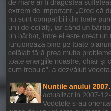
de mare ar fi dragostea sufleteas
extrem de important. „Cred că do
nu sunt compatibili din toate pun
unii de ceilalţi, iar când un băr
un bărbat, între ei este creat un
funţionează bine pe toate planuril
celălalt fără prea multe probleme
toate energiile noastre, chiar ş
cum trebuie”, a dezvăluit vedeta, 
Nuntile anului 2007.
actualizat in 2007-12
Vedetele s-au orientat