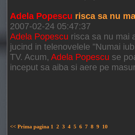
Adela Popescu
risca sa nu ma
2007-02-24 05:47:37
Adela Popescu
risca sa nu mai a
jucind in telenovelele "Numai iubi
TV. Acum,
Adela Popescu
se poa
inceput sa aiba si aere pe masur
<< Prima pagina
1
2
3
4
5
6
7
8
9
10