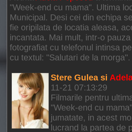
"Week-end cu mama". Ultima loca
Municipal. Desi cei din echipa s
fie oripilata de locatia aleasa, a
incantata. Mai mult, intr-o pauza
fotografiat cu telefonul intinsa 
cu textul: "Salutari de la morga". 
Stere Gulea si
Adel
11-21 07:13:29
Filmarile pentru ultim
"Week-end cu mama", 
jumatate, in acest m
lucrand la partea de p