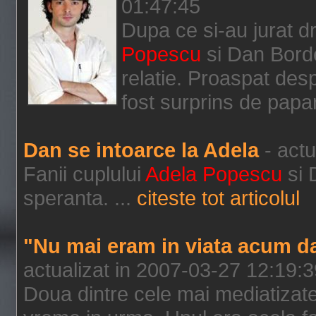
01:47:45
Dupa ce si-au jurat d
Popescu
si Dan Borde
relatie. Proaspat des
fost surprins de papar
Dan se intoarce la Adela
- actu
Fanii cuplului
Adela Popescu
si 
speranta. ...
citeste tot articolul
"Nu mai eram in viata acum d
actualizat in 2007-03-27 12:19:
Doua dintre cele mai mediatizate