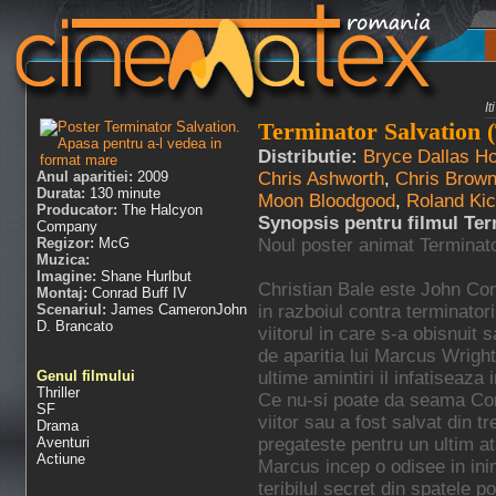
I
Terminator Salvation (
Distributie:
Bryce Dallas H
Anul aparitiei:
2009
Chris Ashworth
,
Chris Brown
Durata:
130 minute
Moon Bloodgood
,
Roland Kic
Producator:
The Halcyon
Synopsis pentru filmul Te
Company
Regizor:
McG
Noul poster animat Terminato
Muzica:
Imagine:
Shane Hurlbut
Christian Bale este John Co
Montaj:
Conrad Buff IV
Scenariul:
James CameronJohn
in razboiul contra terminatori
D. Brancato
viitorul in care s-a obisnuit
de aparitia lui Marcus Wrigh
Genul filmului
ultime amintiri il infatiseaza
Thriller
Ce nu-si poate da seama Conn
SF
viitor sau a fost salvat din 
Drama
Aventuri
pregateste pentru un ultim a
Actiune
Marcus incep o odisee in in
teribilul secret din spatele po