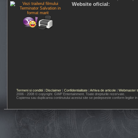
Website oficial:
Termeni si conditii
|
Disclaimer
|
Confidentialitate
|
Arhiva de articole
|
Webmaster t
2006 - 2008 © copyright GWP Entertainment. Toate drepturile rezervate.
Copierea sau duplicarea continutului acestui site se pedepseste conform legilor in