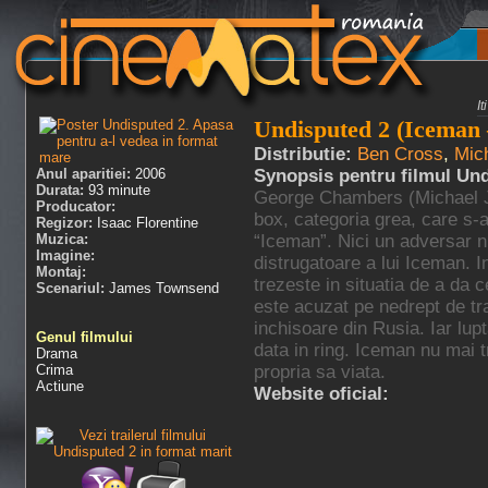
I
Undisputed 2 (Iceman 
Distributie:
Ben Cross
,
Mic
Anul aparitiei:
2006
Synopsis pentru filmul Un
Durata:
93 minute
George Chambers (Michael J
Producator:
box, categoria grea, care s-
Regizor:
Isaac Florentine
Muzica:
“Iceman”. Nici un adversar nu
Imagine:
distrugatoare a lui Iceman. 
Montaj:
trezeste in situatia de a da 
Scenariul:
James Townsend
este acuzat pe nedrept de tra
inchisoare din Rusia. Iar lu
Genul filmului
data in ring. Iceman nu mai tr
Drama
Crima
propria sa viata.
Actiune
Website oficial: