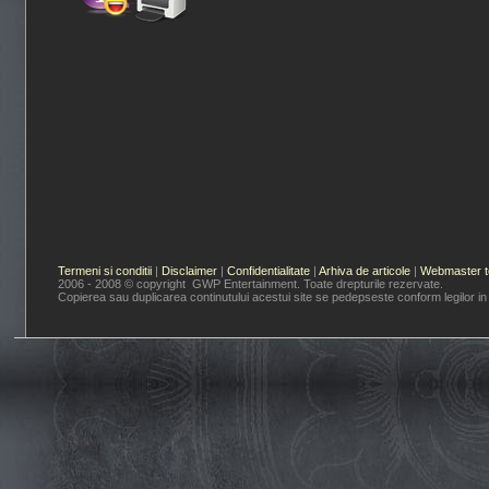
Termeni si conditii
|
Disclaimer
|
Confidentialitate
|
Arhiva de articole
|
Webmaster t
2006 - 2008 © copyright GWP Entertainment. Toate drepturile rezervate.
Copierea sau duplicarea continutului acestui site se pedepseste conform legilor in