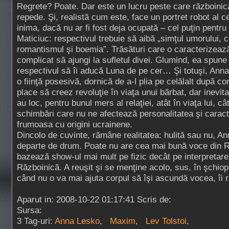
Regrete? Poate. Dar este un lucru peste care războinic
repede. Şi, realistă cum este, face un portret robot al cel
inima, dacă nu ar fi fost deja ocupată – cel puţin pent
Maticiuc: respectivul trebuie să aibă „simţul umorului, c
romantismul şi boemia”. Trăsături care o caracterizează 
complicat să ajungi la sufletul divei. Glumind, ea spune 
respectivul să îi aducă Luna de pe cer… Şi totuşi, Ann
o fiinţă posesivă, dornică de a-l plia pe celălalt după con
place să creez revoluţie în viaţa unui bărbat, dar inevit
au loc, pentru bunul mers al relaţiei, atât în viaţa lui, câ
schimbări care nu ne afectează personalitatea şi caract
frumoasa cu origini ucrainene.
Dincolo de cuvinte, rămâne realitatea: hulită sau nu, A
departe de drum. Poate nu are cea mai bună voce din R
bazează show-ul mai mult pe fizic decât pe interpretare
Războinică. A reuşit şi se menţine acolo, sus, în şchiop
când nu o va mai ajuta corpul să îşi ascundă vocea, îi
Aparut in: 2008-10-22 01:17:41 Scris de:
Sursa:
3 Tag-uri:
Anna Lesko
,
Maxim
,
Lev Tolstoi
,