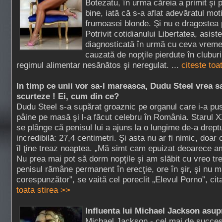
Botezatu, în urma căreia a primit şi pa
bine, iată că s-a aflat adevăratul moti
frumoasei blonde. Şi nu e dragostea 
Potrivit cotidianului Libertatea, asist
diagnosticată în urmă cu ceva vreme
cauzată de nopţile pierdute în clubur
regimul alimentar nesănătos şi neregulat. ...
citeste toa
In timp ce unii vor sa-l mareasca, Dudu Steel vrea s
scurteze ! Ei, cum din ce?
Dudu Steel s-a supărat groaznic pe organul care i-a pu
pâine pe masă şi l-a făcut celebru în România. Starul 
se plânge că penisul lui a ajuns la o lungime de-a drept
incredibilă: 27,4 centimetri. Şi asta nu ar fi nimic, doar 
îl ţine treaz noaptea. „Mă simt cam epuizat deoarece a
Nu prea mai pot să dorm nopţile şi am slăbit cu vreo tr
penisul rămâne permanent în erecţie, ore în şir, şi nu m
corespunzător”, se vaită cel poreclit „Elevul Porno”, cita
toata stirea >>
Influenta lui Michael Jackson asup
Michael Jackson - cel mai de succe