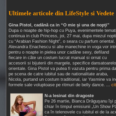
Ultimele articole din LifeStyle si Vedete
Gina Pistol, cadână ca in “O mie şi una de nopţi”
Dupa o noapte de hip-hop cu Puya, evenimentele temat
continua in club Princess, joi, 27 mai, dupa miezul nopti
cu “Arabian Fashion Night”, o seara cu parfum oriental.
Alexandra Enachescu si alte manechine in voga vor int
pentru o noapte in pielea unor cadâne sexy, defiland
fiecare in câte un costum lucrat manual si ornat cu
accesorii si bijuterii din margele, specifice dansatoarelo
orientale. Gina Pistol va putea fi vazuta pentru prima d
pe scena de catre iubitul sau de nationalitate araba,
Nicola, purtand un costum traditional, iar Yasmine va i
formele sale voluptoase pe ritmuri de belly dance. ...
ci
N-a lesinat din dragoste
Pe 26 martie, Bianca Drăguşanu îşi 
chiar în timpul emisiunii „Un Show P
ca în telenovele cu iubitul ei de la a