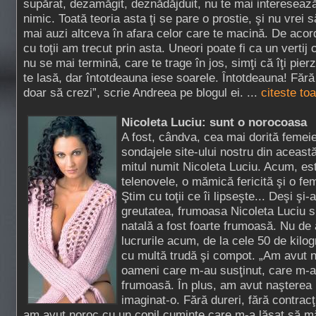
supărat, dezamăgit, deznădăjduit, nu te mai intereseaz
nimic. Toată teoria asta ţi se pare o prostie, şi nu vrei s
mai auzi altceva în afara celor care te macină. De acor
cu toţii am trecut prin asta. Uneori poate fi ca un vertij 
nu se mai termină, care te trage în jos, simţi că îţi pierzi
te lasă, dar întotdeauna iese soarele. Întotdeauna! Fără
doar să crezi”, scrie Andreea pe blogul ei. ...
citeste to
Nicoleta Luciu: sunt o norocoasa
A fost, cândva, cea mai dorită femei
sondajele site-ului nostru din aceast
mitul numit Nicoleta Luciu. Acum, est
telenovele, o mămică fericită şi o fe
Ştim cu toţii ce îi lipseşte... Deşi şi-
greutatea, frumoasa Nicoleta Luciu s
natală a fost foarte frumoasă. Nu de 
lucrurile acum, de la cele 50 de kilo
cu multă trudă şi compot. „Am avut n
oameni care m-au susţinut, care m-a
frumoasă. În plus, am avut naşterea
imaginat-o. Fără dureri, fără contracţ
am avut noroc cu un copil cuminte care m-a lăsat să m