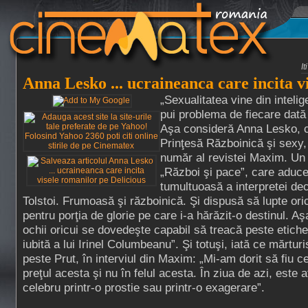
I
Anna Lesko ... ucraineanca care incita v
„Sexualitatea vine din intelige
pui problema de fiecare dată 
Aşa consideră Anna Lesko, 
Prinţesă Războinică şi sexy, 
număr al revistei Maxim. Un pi
„Război şi pace”, care aduce
tumultuoasă a interpretei de
Tolstoi. Frumoasă şi războinică. Şi dispusă să lupte oricâ
pentru porţia de glorie pe care i-a hărăzit-o destinul. 
ochii oricui se dovedeşte capabil să treacă peste etichet
iubită a lui Irinel Columbeanu”. Şi totuşi, iată ce mărtu
peste Prut, în interviul din Maxim: „Mi-am dorit să fiu c
preţul acesta şi nu în felul acesta. În ziua de azi, este 
celebru printr-o prostie sau printr-o exagerare”.