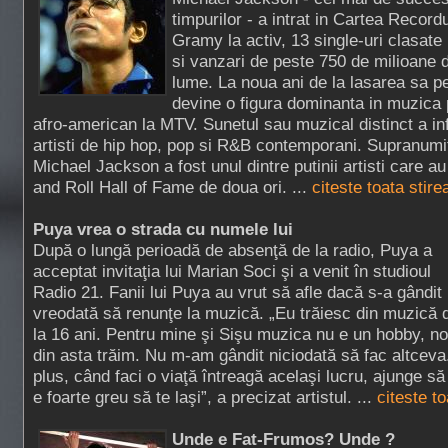
timpurilor - a intrat in Cartea Recordu
Gramy la activ, 13 single-uri clasate 
si vanzari de peste 750 de milioane 
lume. La noua ani de la lasarea sa p
devine o figura dominanta in muzica p
afro-american la MTV. Sunetul sau muzical distinct a in
artisti de hip hop, pop si R&B contemporani. Supranumit
Michael Jackson a fost unul dintre putinii artisti care a
and Roll Hall of Fame de doua ori. ...
citeste toata stire
Puya vrea o strada cu numele lui
După o lungă perioadă de absenţă de la radio, Puya a
acceptat invitaţia lui Marian Soci şi a venit în studioul
Radio 21. Fanii lui Puya au vrut să afle dacă s-a gândit
vreodată să renunţe la muzică. „Eu trăiesc din muzică 
la 16 ani. Pentru mine şi Sişu muzica nu e un hobby, no
din asta trăim. Nu m-am gândit niciodată să fac altceva.
plus, când faci o viaţă întreagă acelaşi lucru, ajunge să 
e foarte greu să te laşi”, a precizat artistul. ...
citeste t
Unde e Fat-Frumos? Unde ?