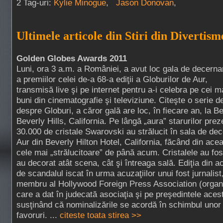
2 Tag-uri:
Kylie Minogue
,
Jason Donovan
,
Ultimele articole din Stiri din Divertism
Golden Globes Awards 2011
Luni, ora 3 a.m. a României, a avut loc gala de decerna
a premiilor celei de-a 68-a ediţii a Globurilor de Aur,
transmisă live şi pe internet pentru a-i celebra pe cei m
buni din cinematografie şi televiziune. Citeşte o serie d
despre Globuri, a căror gală are loc, în fiecare an, la Be
Beverly Hills, California. Pe lângă „aura” starurilor pre
30.000 de cristale Swarovski au strălucit în sala de dec
Aur din Beverly Hilton Hotel, California, făcând din acea
cele mai „strălucitoare” de până acum. Cristalele au fos
au decorat atât scena, cât şi întreaga sală. Ediţia din a
de scandalul iscat în urma acuzaţiilor unui fost jurnalis
membru al Hollywood Foreign Press Association (organi
care a dat în judecată asociaţia şi pe preşedintele ace
susţinând că nominalizările se acordă în schimbul unor 
favoruri. ...
citeste toata stirea >>