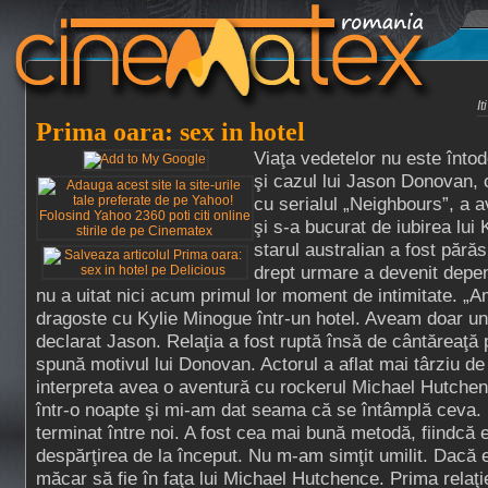
I
Prima oara: sex in hotel
Viaţa vedetelor nu este înto
şi cazul lui Jason Donovan, 
cu serialul „Neighbours”, a 
şi s-a bucurat de iubirea lui
starul australian a fost părăs
drept urmare a devenit depen
nu a uitat nici acum primul lor moment de intimitate. „
dragoste cu Kylie Minogue într-un hotel. Aveam doar un p
declarat Jason. Relaţia a fost ruptă însă de cântăreaţă pr
spună motivul lui Donovan. Actorul a aflat mai târziu de 
interpreta avea o aventură cu rockerul Michael Hutchen
într-o noapte şi mi-am dat seama că se întâmplă ceva. 
terminat între noi. A fost cea mai bună metodă, fiindcă 
despărţirea de la început. Nu m-am simţit umilit. Dacă 
măcar să fie în faţa lui Michael Hutchence. Prima relaţi