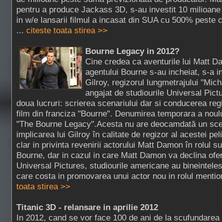
pentru a produce Jackass 3D, s-au investit 10 milioane
in w/e lansarii filmul a incasat din SUA cu 500% peste c
...
citeste toata stirea >>
Bourne Legacy in 2012?
Cine credea ca aventurile lui Matt D
agentului Bourne s-au incheiat, s-a i
Gilroy, regizorul lungmetrajului "Mich
angajat de studiourile Universal Pict
doua lucruri: scrierea scenariului dar si conducerea regi
film din franciza "Bourne". Denumirea temporara a noul
"The Bourne Legacy".Acesta nu are deocamdată un scen
implicarea lui Gilroy în calitate de regizor al acestei p
clar in privinta revenirii actorului Matt Damon în rolul 
Bourne, dar in cazul in care Matt Damon va declina ofer
Universal Pictures, studiourile americane au bineintele
care costa in promovarea unui actor nou in rolul mentio
toata stirea >>
Titanic 3D - relansare in aprilie 2012
In 2012, cand se vor face 100 de ani de la scufundarea