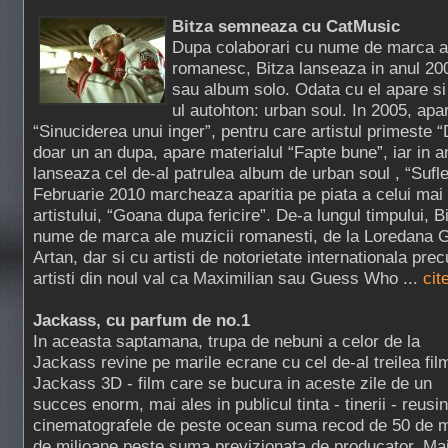
Bitza semneaza cu CatMusic
Dupa colaborari cu nume de marca al
romanesc, Bitza lanseaza in anul 200
sau album solo. Odata cu el apare si 
ul autohton: urban soul. In 2005, apa
“Sinuciderea unui inger”, pentru care artistul primeste “
doar un an dupa, apare materialul “Fapte bune”, iar in a
lanseaza cel de-al patrulea album de urban soul , “Sufle
Februarie 2010 marcheaza aparitia pe piata a celui mai
artistului, “Goana dupa fericire”. De-a lungul timpului, B
nume de marca ale muzicii romanesti, de la Loredana G
Artan, dar si cu artisti de notorietate internationala pr
artisti din noul val ca Maximilian sau Guess Who ...
cit
Jackass, cu parfum de no.1
In aceasta saptamana, trupa de nebuni a celor de la
Jackass revine pe marile ecrane cu cel de-al treilea fil
Jackass 3D - film care se bucura in aceste zile de un
succes enorm, mai ales in publicul tinta - tinerii - reus
cinematografele de peste ocean suma recod de 50 de m
de milioane peste suma previzionata de producator. Mai