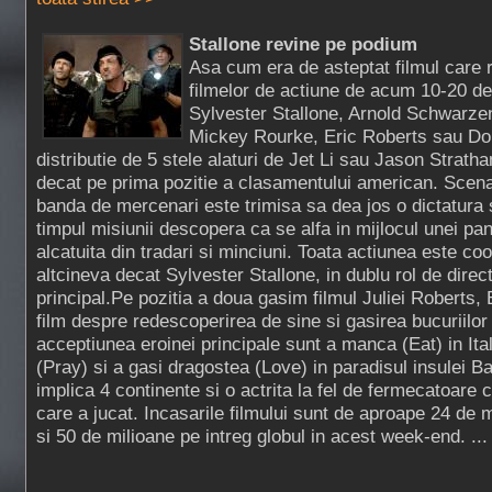
Stallone revine pe podium
Asa cum era de asteptat filmul care r
filmelor de actiune de acum 10-20 d
Sylvester Stallone, Arnold Schwarzen
Mickey Rourke, Eric Roberts sau Dol
distributie de 5 stele alaturi de Jet Li sau Jason Strat
decat pe prima pozitie a clasamentului american. Scenar
banda de mercenari este trimisa sa dea jos o dictatura
timpul misiunii descopera ca se alfa in mijlocul unei pa
alcatuita din tradari si minciuni. Toata actiunea este co
altcineva decat Sylvester Stallone, in dublu rol de direct
principal.Pe pozitia a doua gasim filmul Juliei Roberts,
film despre redescoperirea de sine si gasirea bucuriilor v
acceptiunea eroinei principale sunt a manca (Eat) in Itali
(Pray) si a gasi dragostea (Love) in paradisul insulei Bal
implica 4 continente si o actrita la fel de fermecatoare c
care a jucat. Incasarile filmului sunt de aproape 24 de
si 50 de milioane pe intreg globul in acest week-end. ..