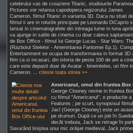
celebrului vas de croaziere Titanic, studiourile Paramou
Pictures vor relansa capodopera regizorului James
Cameron, filmul Titanic in varianta 3D. Daca nu stiati de
filmul ii are in rolurile principale pe Leonardo DiCaprio s
lansat in cinematografele din intreaga lume in luna april
va ajunge in salile de cinema cu doar cateva saptamani
de Box Office - filmul lui George Lucas - Star Wars: 
(Razboiul Stelelor - Amenintarea Fantomei Ep.1). Comp
Entertainment se ocupa de transformarea in format 3D a
film ca si incasari, din istoria de peste 100 de ani a cin
care este depasit doar de Avatar - bineinteles, un film t
Cameron. ...
citeste toata stirea >>
Americanul, omul din fruntea Box 
George Clooney revine in fruntea Box
cu filmul "Americanul", o productie a
Features ; pe scurt, synopsisul filmu
Jacl (George Clooney) este un asasin
pe drumuri. După ce un job în Suedia
decât trebuia, Jack se retrage în parte
Savurând liniştea unui mic orăşel medieval, Jack prime