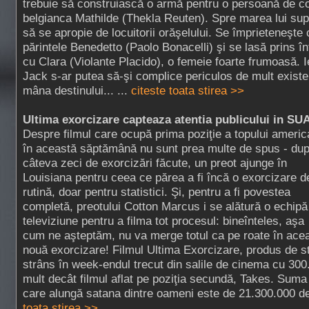
trebuie să construiască o armă pentru o persoană de co
belgianca Mathilde (Thekla Reuten). Spre marea lui sup
să se apropie de locuitorii orăşelului. Se împrieteneşte c
părintele Benedetto (Paolo Bonacelli) şi se lasă prins în
cu Clara (Violante Placido), o femeie foarte frumoasă. I
Jack s-ar putea să-şi complice periculos de mult existe
mâna destinului... ...
citeste toata stirea >>
Ultima exorcizare capteaza atentia publicului in SU
Despre filmul care ocupă prima poziţie a topului americ
în această săptămână nu sunt prea multe de spus - du
câteva zeci de exorcizări făcute, un preot ajunge în
Louisiana pentru ceea ce părea a fi încă o exorcizare d
rutină, doar pentru statistici. Şi, pentru a fi povestea
completă, preotului Cotton Marcus i se alătură o echipă
televiziune pentru a filma tot procesul: bineînteles, aşa
cum ne aşteptăm, nu va merge totul ca pe roate în ace
nouă exorcizare! Filmul Ultima Exorcizare, produs de st
strâns în week-endul trecut din salile de cinema cu 300
mult decât filmul aflat pe poziţia secundă, Takes. Suma
care alungă satana dintre oameni este de 21.300.000 de 
toata stirea >>