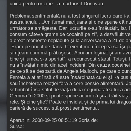
unică pentru oricine”, a mărturisit Donovan.
Problema sentimentală nu a fost singurul lucru care i-a 
australianului. „Am fumat marijuana şi cine spune că nu 
următor se amăgeşte. Dar lucrurile s-au înrăutăţit, iar,
consum câteva grame de cocaină pe zi”, a dezvăluit ved
a creat momente neplăcute şi la aniversarea a 21 de an
„Eram pe ringul de dans. Creierul meu începea să îşi p
simţeam cum mă prăbuşesc. Apoi am leşinat şi am avut
bine şi lumea s-a speriat”, a recunoscut starul. Totuşi, fos
nu a învăţat nimic din acel incident. Din cauza cocainei
pe ce să se despartă de Angela Malloch, pe care o cun
Femeia a aflat însă că este însărcinată cu el şi l-a pus 
sau încheierea relaţiei fără a cere pensie alimentară. 
schimbat însă stilul de viaţă după ce jumătatea lui a a
Gemma în 2000 şi poate spune acum că şi-a trăit viaţa d
rele. Şi cine ştie? Poate e invidiat şi de prima lui drago
carieră de succes, stă prost sentimental.
Aparut in: 2008-09-25 08:51:19 Scris de:
Sursa: