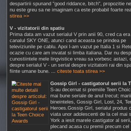
despartirii spunand "good riddance, bitch", propozitie n
nu este greu sa ne imaginam ca este probabil foarte rea
stirea >>
V - vizitatorii din spatiu
Prima data am vazut serialul V prin anii 90, cred ca era
canalul SKY ONE, atunci cand aceasta se prindea pe
televiziunile pe cablu. Apoi l-am vazut pe Italia 1 si Ret
ocazie cu care am invatat si limba italiana. Dar nu des
cunostiintele mele lingvistice vreau sa vorbesc astazi, 
despre serialul V - un serial despre vizitatorii rai din s
fiinte umane bune. ...
citeste toata stirea >>
Gossip Girl - castigatorul serii l
S-au decernat si premiile Teen Choi
mai bune seriale de anul trecut; marii
bineinteles, Gossip Girl, Lost, 24, Te
Heroes.Gossip Girl, serialul produs
viata unor adolescenti de la cel mai 
York a iesit marele castigator al serii,
plecand acasa cu premii precum cel 