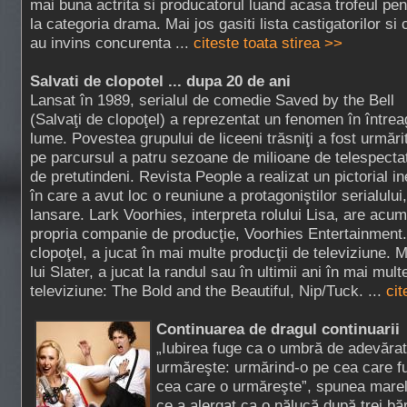
mai buna actrita si producatorul luand acasa trofeul pen
la categoria drama. Mai jos gasiti lista castigatorilor si c
au invins concurenta ...
citeste toata stirea >>
Salvati de clopotel ... dupa 20 de ani
Lansat în 1989, serialul de comedie Saved by the Bell
(Salvaţi de clopoţel) a reprezentat un fenomen în între
lume. Povestea grupului de liceeni trăsniţi a fost urmări
pe parcursul a patru sezoane de milioane de telespectat
de pretutindeni. Revista People a realizat un pictorial in
în care a avut loc o reuniune a protagoniştilor serialului
lansare. Lark Voorhies, interpreta rolului Lisa, are acu
propria companie de producţie, Voorhies Entertainment
clopoţel, a jucat în mai multe producţii de televiziune. M
lui Slater, a jucat la randul sau în ultimii ani în mai mult
televiziune: The Bold and the Beautiful, Nip/Tuck. ...
cit
Continuarea de dragul continuarii
„Iubirea fuge ca o umbră de adevărat
urmăreşte: urmărind-o pe cea care fu
cea care o urmăreşte”, spunea mare
ce a alergat ca o nălucă după trei băr