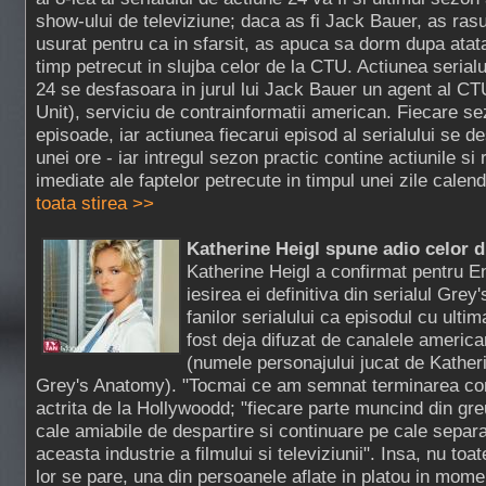
show-ului de televiziune; daca as fi Jack Bauer, as rasu
usurat pentru ca in sfarsit, as apuca sa dorm dupa atat
timp petrecut in slujba celor de la CTU. Actiunea serialu
24 se desfasoara in jurul lui Jack Bauer un agent al CT
Unit), serviciu de contrainformatii american. Fiecare s
episoade, iar actiunea fiecarui episod al serialului se d
unei ore - iar intregul sezon practic contine actiunile si
imediate ale faptelor petrecute in timpul unei zile calend
toata stirea >>
Katherine Heigl spune adio celor 
Katherine Heigl a confirmat pentru 
iesirea ei definitiva din serialul Gr
fanilor serialului ca episodul cu ultima
fost deja difuzat de canalele america
(numele personajului jucat de Katheri
Grey's Anatomy). "Tocmai ce am semnat terminarea con
actrita de la Hollywoodd; "fiecare parte muncind din gre
cale amiabile de despartire si continuare pe cale separata
aceasta industrie a filmului si televiziunii". Insa, nu toat
lor se pare, una din persoanele aflate in platou in mome