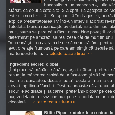
handbalist şi un manechin -, Iulia Vân
sfârşit, că soluţia este alta. S-a oprit, l-a aşteptat pe 
este din nou fericită. „Se spune că în dragoste şi în răz
explică prezentatoarea TV într-un interviu acordat revi
Totodată, blonda recunoaşte evidentul. Este din nou iubi
mult, pauza se pare că a făcut numai bine poveştii lor de
determinat pe amorezi să realizeze cât de mult ţin unul 
împreună şi... nu aveam de ce să ne împăcăm, pentru c
avut o relaţie frumoasă pe care am simţit că trebuie să
mărturiseşte Iulia. ...
citeste toata stirea >>
Ingredient secret: cioba!
„Îmi place să mănânc sănătos, aşa încât am preferat s
renunţ la mâncarea rapidă de la fast-food şi să îmi men
mai mult sănătatea, decât silueta”, declara în urmă cu
ceva timp Ilinca Vandici. Deşi recunoaşte că a renunţat
sucurile acidulate şi la carne, preferând-o doar pe cea 
pui, vedeta de televiziune nu spune niciodată nu unui d
ciocolată. ...
citeste toata stirea >>
Billie Piper: rudelor le e rusine de