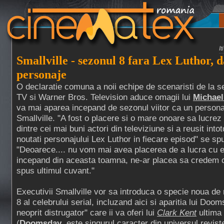
I
Smallville - sezonul 8 fara Lex Luthor, d
personaje
O declaratie comuna a noii echipe de scenaristi de la s
TV si Warner Bros. Television aduce omagii lui
Michae
va mai aparea incepand de sezonul viitor ca un personal 
Smallville. "A fost o placere si o mare onoare sa lucrez
dintre cei mai buni actori din televiziune si a reusit in
noutati personajului Lex Luthor in fiecare episod" se s
"Deoarece.... nu vom mai avea placerea de a lucra cu 
incepand din aceasta toamna, ne-ar placea sa credem
spus ultimul cuvant."
Executivii Smallville vor sa introduca o specie noua de 
8 al celebrului serial, incluzand aici si aparitia lui Doo
neoprit distrugator" care ii va oferi lui
Clark Kent
ultima
(
Doomsday
, este singurul caracter din universul revis