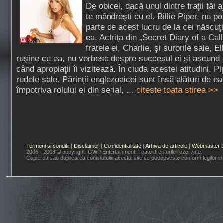
De obicei, dacă unul dintre fraţii tăi 
te mândreşti cu el. Billie Piper, nu p
parte de acest lucru de la cei născuţi
ea. Actriţa din „Secret Diary of a Call
fratele ei, Charlie, şi surorile sale, El
ruşine cu ea, nu vorbesc despre succesul ei şi ascund
când apropiaţii îi vizitează. În ciuda acestei atitudini, 
rudele sale. Părinţii englezoaicei sunt însă alături de ea
împotriva rolului ei din serial, ...
citeste toata stirea >>
Termeni si conditii
|
Disclaimer
|
Confidentialitate
|
Arhiva de articole
|
Webmaster t
2006 - 2008 © copyright GWP Entertainment. Toate drepturile rezervate.
Copierea sau duplicarea continutului acestui site se pedepseste conform legilor in