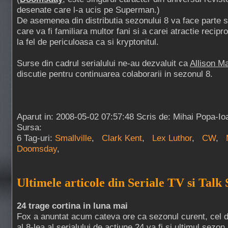
desenate care l-a ucis pe Superman.)
De asemenea din distributia sezonului 8 va face parte s
care va fi familiara multor fani si a carei atractie recipr
la fel de periculoasa ca si kryptonitul.
Surse din cadrul serialului ne-au dezvaluit ca
Allison 
discutie pentru continuarea colaborarii in sezonul 8.
Aparut in: 2008-05-02 07:57:48 Scris de: Mihai Popa-Io
Sursa:
6 Tag-uri:
Smallville
,
Clark Kent
,
Lex Luthor
,
CW
,
Doomsday
,
Ultimele articole din Seriale TV si Talk
24 trage cortina in luna mai
Fox a anuntat acum cateva ore ca sezonul curent, cel 
al 8-lea al serialului de actiune 24 va fi si ultimul sezon 