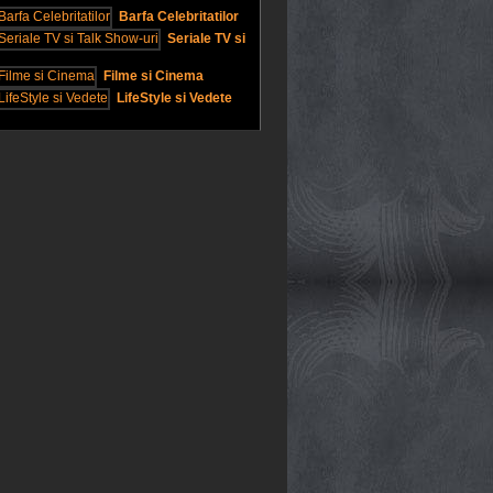
Barfa Celebritatilor
Seriale TV si
Filme si Cinema
LifeStyle si Vedete