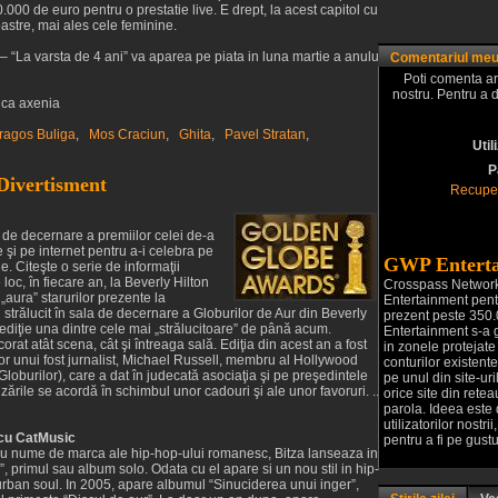
.000 de euro pentru o prestatie live. E drept, la acest capitol cu
astre, mai ales cele feminine.
“La varsta de 4 ani” va aparea pe piata in luna martie a anului
Comentariul me
Poti comenta ar
nostru. Pentru a 
nca axenia
ragos Buliga
,
Mos Craciun
,
Ghita
,
Pavel Stratan
,
Util
P
 Divertisment
Recuper
 de decernare a premiilor celei de-a
e şi pe internet pentru a-i celebra pe
GWP Enterta
e. Citeşte o serie de informaţii
loc, în fiecare an, la Beverly Hilton
Crosspass Networ
 „aura” starurilor prezente la
Entertainment pentr
strălucit în sala de decernare a Globurilor de Aur din Beverly
prezent peste 350.0
 ediţie una dintre cele mai „strălucitoare” de până acum.
Entertainment s-a 
orat atât scena, cât şi întreaga sală. Ediţia din acest an a fost
in zonele protejate 
lor unui fost jurnalist, Michael Russell, membru al Hollywood
conturilor existente
oburilor), care a dat în judecată asociaţia şi pe preşedintele
pe unul din site-uri
rile se acordă în schimbul unor cadouri şi ale unor favoruri. ...
orice site din rete
parola. Ideea este 
utilizatorilor nostr
cu CatMusic
pentru a fi pe gustul
u nume de marca ale hip-hop-ului romanesc, Bitza lanseaza in
, primul sau album solo. Odata cu el apare si un nou stil in hip-
urban soul. In 2005, apare albumul “Sinuciderea unui inger”,