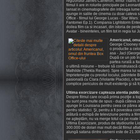
regizorului James Cameron, filmul Titanic in
filmul ii are in rolurile principale pe Leonar
lansat in cinematografele din intreaga lume 
ajunge in salile de cinema cu doar cateva 
Office - filmul lui George Lucas - Star Wa
Fantomei Ep.1). Compania Lightstorm Entert
doilea film ca si incasari, din istoria de pe
Avatar - bineinteles, un film tot in regia lu
Americanul, omul 
George Clooney re
o productie a celo
asa - Jacl (Georg
După ce un job în
partea rurală a It
o ultimă misiune – trebuie să construiască
Mathilde (Thekla Reuten). Spre marea lui su
împrieteneşte cu preotul locului, părintele B
pasională cu Clara (Violante Placido), o fem
complice periculos de mult existenţa şi să fo
Ultima exorcizare capteaza atentia public
Despre filmul care ocupă prima poziţie a t
nu sunt prea multe de spus - după câteva ze
ajunge în Louisiana pentru ceea ce părea a 
pentru statistici. Şi, pentru a fi povestea c
alătură o echipă de televiziune pentru a fil
ne aşteptăm, nu va merge totul ca pe roate 
Ultima Exorcizare, produs de studiourile Li
300.000 de dolari mai mult decât filmul afl
alungă satana dintre oameni este de 21.300.