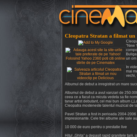
Cleopatra Stratan a filmat un 
Cleopa
“New Ye
compor
Buliga
un om 
In vid
mai mul
vechi,
Albumul de debut a inregistrat un mare suc
Albumul de debut a avut vanzari de 250.000 
ceea ce a facut ca micuta vedeta sa fie nomi
tanar artist debutant, cel mai bun album („La
Cleopatra mosteneste talentul muzical de la 
Pavel Stratan a fost in perioada 2004-2006 
impresionante. Cele trei albume ale sale au
10 000 de euro pentru o prestatie live
Hitul „Ghita” a depasit rapid granitele tarii, 