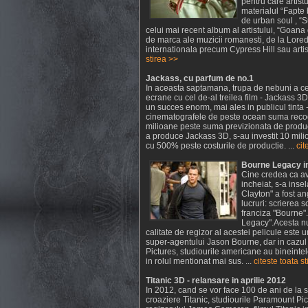
pentru care artist
materialul “Fapte 
de urban soul , “
celui mai recent album al artistului, “Goana
de marca ale muzicii romanesti, de la Loreda
internationala precum Cypress Hill sau arti
stirea >>
Jackass, cu parfum de no.1
In aceasta saptamana, trupa de nebuni a ce
ecrane cu cel de-al treilea film - Jackass 3D
un succes enorm, mai ales in publicul tinta -
cinematografele de peste ocean suma recod
milioane peste suma previzionata de produc
a produce Jackass 3D, s-au investit 10 milio
cu 500% peste costurile de productie. ...
cit
Bourne Legacy i
Cine credea ca av
incheiat, s-a inse
Clayton" a fost an
lucruri: scrierea 
franciza "Bourne"
Legacy".Acesta nu
calitate de regizor al acestei pelicule este u
super-agentului Jason Bourne, dar in cazul 
Pictures, studiourile americane au bineinte
in rolul mentionat mai sus. ...
citeste toata s
Titanic 3D - relansare in aprilie 2012
In 2012, cand se vor face 100 de ani de la 
croaziere Titanic, studiourile Paramount P