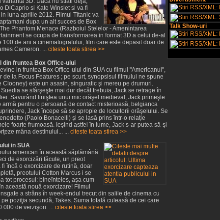
 varianta 3D. Daca nu stiati deja,
do DiCaprio si Kate Winslet si va fi
in luna aprilie 2012. Filmul Titanic va
saptamani dupa un alt succes de Box
Talk Show-uri
rs: The Phantom Menace (Razboiul Stelelor - Amenintarea
ainment se ocupa de transformarea in format 3D a celui de-al
ste 100 de ani a cinematografului, film care este depasit doar de
i James Cameron. ...
citeste toata stirea >>
din fruntea Box Office-ului
vine in fruntea Box Office-ului din SUA cu filmul "Americanul",
r de la Focus Features ; pe scurt, synopsisul filmului ne spune
e Clooney) este un asasin, singuratic şi mereu pe drumuri.
 Suedia se sfârşeşte mai dur decât trebuia, Jack se retrage în
aliei. Savurând liniştea unui mic orăşel medieval, Jack primeşte
 o armă pentru o persoană de contact misterioasă, belgianca
prindere, Jack începe să se apropie de locuitorii orăşelului. Se
enedetto (Paolo Bonacelli) şi se lasă prins într-o relaţie
eie foarte frumoasă. Ieşind astfel în lume, Jack s-ar putea să-şi
rţeze mâna destinului... ...
citeste toata stirea >>
ului in SUA
opului american în această săptămână
ci de exorcizări făcute, un preot
fi încă o exorcizare de rutină, doar
ompletă, preotului Cotton Marcus i se
ma tot procesul: bineînteles, aşa cum
în această nouă exorcizare! Filmul
onsgate a strâns în week-endul trecut din salile de cinema cu
at pe poziţia secundă, Takes. Suma totală culeasă de cei care
000 de verzişori. ...
citeste toata stirea >>