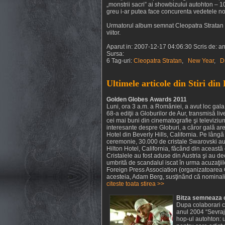
„monstrii sacri” ai showbizului autohton – 10
greu i-ar putea face concurenta vedetele no
Urmatorul album semnat Cleopatra Stratan – 
viitor.
Aparut in: 2007-12-17 04:06:30 Scris de: a
Sursa:
6 Tag-uri:
Cleopatra Stratan
,
New Year
,
D
Ultimele articole din Stiri din
Golden Globes Awards 2011
Luni, ora 3 a.m. a României, a avut loc gala
68-a ediţii a Globurilor de Aur, transmisă liv
cei mai buni din cinematografie şi televiziun
interesante despre Globuri, a căror gală are 
Hotel din Beverly Hills, California. Pe lângă
ceremonie, 30.000 de cristale Swarovski au 
Hilton Hotel, California, făcând din această
Cristalele au fost aduse din Austria şi au dec
umbrită de scandalul iscat în urma acuzaţii
Foreign Press Association (organizatoarea Gl
acesteia, Adam Berg, susţinând că nominaliză
citeste toata stirea >>
Bitza semneaza 
Dupa colaborari c
anul 2004 “Sevraj”
hop-ul autohton: 