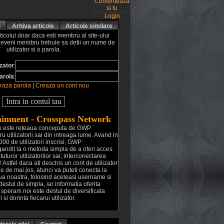
Login
u
Arhiva articole
Articole similare
ticolul doar daca esti membru al site-ului
deveni membru trebuie sa detii un nume de
utilizator si o parola.
izator
:
arola
:
aza parola
|
Creaza un cont nou
inment - Crosspass Network
k este reteaua conceputa de GWP
u utilizatorii sai din intreaga lume. Avand in
00 de utilizatori inscrisi, GWP
gandit la o metoda simpla de a oferi acces
tuturor utilizatorilor sai; interconectarea
! Astfel daca ati deschis un cont de utilizator
le de mai jos, atunci va puteti conecta la
aua noastra, folosind aceleasi username si
destul de simpla, iar informatia oferita
ii, speram noi este destul de diversificata
 si dorinta fiecarui utilizator.