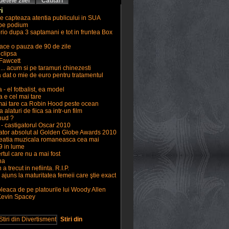
etele zilei
Cautari
i
e capteaza atentia publicului in SUA
 pe podium
io dupa 3 saptamani e tot in fruntea Box
ace o pauza de 90 de zile
clipsa
Fawcett
... acum si pe taramuri chinezesti
 dat o mie de euro pentru tratamentul
 - el fotbalist, ea model
a e cel mai tare
mai tare ca Robin Hood peste ocean
alaturi de fiica sa intr-un film
nud ?
 - castigatorul Oscar 2010
ator absolut al Golden Globe Awards 2010
reatia muzicala romaneasca cea mai
9 in lume
certul care nu a mai fost
na
 trecut in nefiinta. R.I.P.
juns la maturitatea femeii care ştie exact
leaca de pe platourile lui Woody Allen
Kevin Spacey
Stiri din