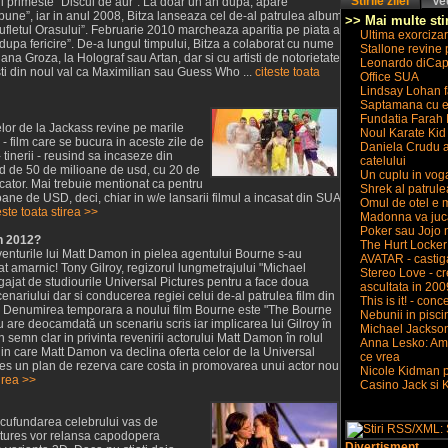
Stirile zilei
Ved
ul primeste “Discul de aur”. La doar un an dupa, apare
bune”, iar in anul 2008, Bitza lanseaza cel de-al patrulea album
>> Mai multe stir
Sufletul Orasului”. Februarie 2010 marcheaza aparitia pe piata a
Ultima exorcizar
 dupa fericire”. De-a lungul timpului, Bitza a colaborat cu nume
Stallone revine
na Groza, la Holograf sau Artan, dar si cu artisti de notorietate
Leonardo diCapr
sti din noul val ca Maximilian sau Guess Who ...
citeste toata
Office SUA
Lindsay Lohan f
Saptamana cu e
Fundatia Farah 
lor de la Jackass revine pe marile
Noul Karate Kid 
 - film care se bucura in aceste zile de
Daniela Crudu a
 tinerii - reusind sa incaseze din
catelului
 de 50 de milioane de usd, cu 20 de
Un cuplu in voga
ator. Mai trebuie mentionat ca pentru
Shrek al patrule
ane de USD, deci, chiar in w/e lansarii filmul a incasat din SUA
Omul de otel e 
este toata stirea >>
Madonna va juca 
Poker sau Jojo 
n 2012?
The Hurt Locker
enturile lui Matt Damon in pielea agentului Bourne s-au
AVATAR - castig
lat amarnic! Tony Gilroy, regizorul lungmetrajului "Michael
Stereo Love - c
gajat de studiourile Universal Pictures pentru a face doua
ascultata in 200
scenariului dar si conducerea regiei celui de-al patrulea film din
This is it! - con
. Denumirea temporara a noului film Bourne este "The Bourne
Nebunii in pisci
 are deocamdată un scenariu scris iar implicarea lui Gilroy în
Michael Jackson a
n semn clar in privinta revenirii actorului Matt Damon în rolul
Anna Lesko: Am a
in care Matt Damon va declina oferta celor de la Universal
ce vrea
les un plan de rezerva care costa in promovarea unui actor nou
Nicole Kidman p
tirea >>
Casino Jack si 
scufundarea celebrului vas de
ictures vor relansa capodopera
Divertisment