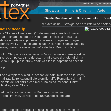
Editia Marti, 16 Augus
Showbiz
Filme & Cinema
Actori
Stiri din Divertisment
Bursa zvonurilor
Seria
Iti place de noi? Adauga-ne pe in lista ta de priete
nou videoclip
tra Stratan a filmat vineri (14 decembrie) videoclipul piesei
ar”. Filmarile au durat o zi intreaga, iar micuta artista s-a
tat ca un adevarat profesionist, a sustinut regizorul Dragos
 pentru ProTV. “E foarte tare sa lucrezi cu Cleo. Cum ai lucra cu
mare, numai ca e in miniature” a declarat Dragos Buliga.
eoclip, Cleopatra se intalneste cu Mos Craciun si ii cere acestuia
te lucruri pe care si le doreste - printre care si prietenul ei mai
 Ghita. Clipul piesei “New Year” va fi lansat saptamana aceasta.
cess
de exemplare si a adus incasari de patru miliarde de lei vechi,
nalizata la trei categorii ale premiilor MTV Romania: cel mai
 varsta de trei ani”) si cea mai buna piesa (evident, „Ghita”).
tatal ei, Pavel Stratan.
cel mai bine cotat solist din Romania, cu vanzari
 inregistrat vanzari record de 400 000 de exemplare.
iar onorariul oferit micutei i-a facut sa paleasca de invidie pe