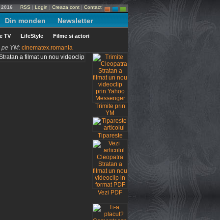
t 2016
RSS
|
Login
|
Creaza cont
|
Contact
Din monden
Newsletter
le TV
LifeStyle
Filme si actori
ni pe YM:
cinematex.romania
Trimite prin
YM
Tipareste
Vezi PDF