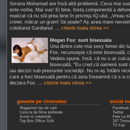
Sorana Mohamad are însă altă problemă. Ceva mai sus!
este vorba. Mai sus! Ei bine, fosta componentă a defunc
realizat că nu stă prea bine în privinţa IQ-ului. „Vreau 
creier, măcar un gram! Se poate? Aş avea mare nevoie!
cotidianul Gardianul. ...
citeste toata stirea >>
Megan Fox: sunt bisexuala
Una dintre cele mai sexy femei din l
Fox, recunoaşte că este bisexuală, 
Vedeta spune, însă, că nu s-ar culca
bisexuală. "Eu cred că oamenii sunt n
iau decizii sub presiunile societăţii. Nu m-aş întâlni ni
care a fost bisexuală pentru că asta înseamnă că s-a cul
declara Fox. ...
citeste toata stirea >>
gaseste pe cinematex
social m
Magazinul tau de carti
Facebook
Lista ta de filme preferate
Twitter
Actori si celebritati
Fete La M
Top Box Office SUA
247 Timis
TV Fan