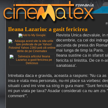
I
Ileana Lazariuc a gasit fericirea
Revista Unica dezvaluie, in 
decembrie, ca cei doi indrago
ascunda de presa din Romani
mai lunga de timp la Paris.
Ileana sustine ca in sfarsit si
fericita si linistita. De ce n-
sanatoasa'.
Intrebata daca e gravida, aceasta a raspuns: 'Nu ca a
insa e viata mea personala, nu-mi place sa vorbesc des
situatii cand imi vine sa strig in gura mare: "Sunt ferici
mi pun viata pe tava? Asadar considerati ca nu am zis 
comment"'.