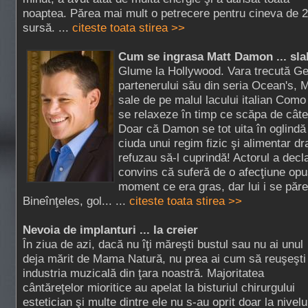
noaptea. Părea mai mult o petrecere pentru cineva de 20
sursă. ...
citeste toata stirea >>
Cum se ingrasa Matt Damon ... sla
Glume la Hollywood. Vara trecută Ge
partenerului său din seria Ocean's, 
sale de pe malul lacului italian Com
se relaxeze în timp ce scăpa de câte
Doar că Damon se tot uita în oglindă
ciuda unui regim fizic şi alimentar dr
refuzau să-l cuprindă! Actorul a decl
convins că suferă de o afecţiune opu
moment ce era gras, dar lui i se păre
Bineînţeles, gol... ...
citeste toata stirea >>
Nevoia de implanturi ... la creier
În ziua de azi, dacă nu îţi măreşti bustul sau nu ai unul
deja mărit de Mama Natură, nu prea ai cum să reuşeşti
industria muzicală din ţara noastră. Majoritatea
cântăreţelor mioritice au apelat la bisturiul chirurgului
estetician şi multe dintre ele nu s-au oprit doar la nivel