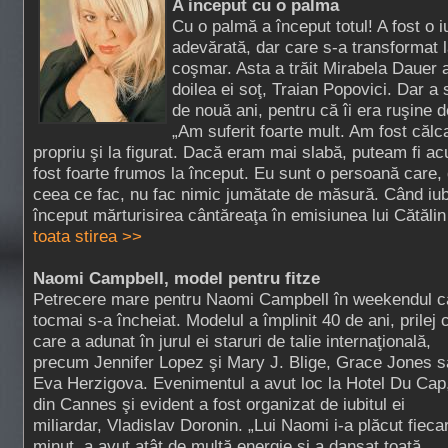
A inceput cu o palma
Cu o palmă a început totul! A fost o i
adevărată, dar care s-a transformat l
coşmar. Asta a trăit Mirabela Dauer a
doilea ei soţ, Traian Popovici. Dar a 
de nouă ani, pentru că îi era ruşine
„Am suferit foarte mult. Am fost călca
propriu şi la figurat. Dacă eram mai slabă, puteam fi ac
fost foarte frumos la început. Eu sunt o persoană care, 
ceea ce fac, nu fac nimic jumătate de măsură. Când iub
început mărturisirea cântăreaţa în emisiunea lui Cătălin
toata stirea >>
Naomi Campbell, model pentru fitze
Petrecere mare pentru Naomi Campbell în weekendul c
tocmai s-a încheiat. Modelul a împlinit 40 de ani, prilej 
care a adunat în jurul ei staruri de talie internaţională,
precum Jennifer Lopez şi Mary J. Blige, Grace Jones 
Eva Herzigova. Evenimentul a avut loc la Hotel Du Cap
din Cannes şi evident a fost organizat de iubitul ei
miliardar, Vladislav Doronin. „Lui Naomi i-a plăcut fieca
minut, a avut atât de multă energie şi a dansat toată