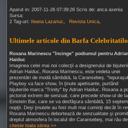
Aparut in: 2007-11-26 07:39:26 Scris de: anca axenia
Sursa:
2 Tag-uri:
Ileana Lazariuc
,
Revista Unica
,
Ultimele articole din Barfa Celebritatilo
Roxana Marinescu "încinge" podiumul pentru Adria
Haiduc
Imaginea celei mai noi colecţii a designerului de bijuteri
Adrian Haiduc, Roxana Marinescu, este vedeta unei
prezentări de modă sâmbătă, la Caransebeş. "Iepuraşul
Playboy va face show, în ţinute apetisante, purtând
bijuteriile marca "Trinity" by Adrian Haiduc. Roxana a p
pictorial extrem de senzual, care precede show-ul de l
Einstein Bar, care se va desfăşura sâmbătă, 15 septem
nopţii. Deşi ţinutele au fost mult mai cuminţi decât în re
Roxana Marinescu debortează de senzualitate şi promit
dreptul atmosfera în localul din Caransebeş, mai rău decâ
citeste toata stirea >>