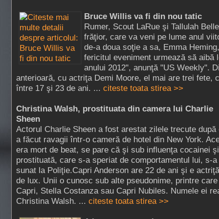
Bruce Willis va fi din nou tatic
Rumer, Scout LaRue şi Tallulah Belle
frăţior, care va veni pe lume anul viit
de-a doua soţie a sa, Emma Heming,
fericitul eveniment urmează să aibă l
anului 2012", anunţă "US Weekly". D
anterioară, cu actriţa Demi Moore, el mai are trei fete, 
între 17 şi 23 de ani. ...
citeste toata stirea >>
Christina Walsh, prostituata din camera lui Charlie
Sheen
Actorul Charlie Sheen a fost arestat zilele trecute după
a făcut ravagii într-o cameră de hotel din New York. Ac
era mort de beat, se pare că şi sub influenţa cocainei şi
prostituată, care s-a speriat de comportamentul lui, s-a 
sunat la Poliţie.Capri Anderson are 22 de ani şi e actriţă
de lux. Unii o cunosc sub alte pseudonime, printre care
Capri, Stella Costanza sau Capri Nubiles. Numele ei rea
Christina Walsh. ...
citeste toata stirea >>