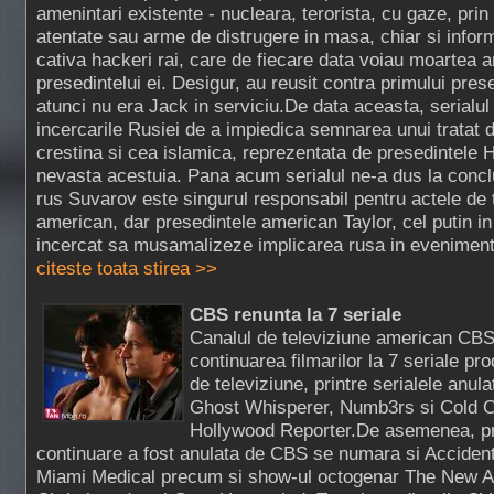
amenintari existente - nucleara, terorista, cu gaze, prin
atentate sau arme de distrugere in masa, chiar si info
cativa hackeri rai, care de fiecare data voiau moartea a
presedintelui ei. Desigur, au reusit contra primului pres
atunci nu era Jack in serviciu.De data aceasta, serialul
incercarile Rusiei de a impiedica semnarea unui tratat 
crestina si cea islamica, reprezentata de presedintele H
nevasta acestuia. Pana acum serialul ne-a dus la concl
rus Suvarov este singurul responsabil pentru actele de
american, dar presedintele american Taylor, cel putin in
incercat sa musamalizeze implicarea rusa in evenimente
citeste toata stirea >>
CBS renunta la 7 seriale
Canalul de televiziune american CBS
continuarea filmarilor la 7 seriale pro
de televiziune, printre serialele anu
Ghost Whisperer, Numb3rs si Cold C
Hollywood Reporter.De asemenea, pri
continuare a fost anulata de CBS se numara si Accident
Miami Medical precum si show-ul octogenar The New A