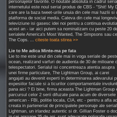
personajelor favorite. O noutate absoluta in cadrul serial
internetului este noul serial produs de CBS - "Shit! My 
care are la baza tweet-urile unuia din cele mai hazlii si
platforma de social media. Cateva din cele mai longeviv
televiziune isi gasesc idei noi pentru a continua evolutia
acest an - iar aici putem sa nominalizam cu peste 20 de
serialele America's Most Wanted, The Simpsons sau celeb
The Cops. ...
citeste toata stirea >>
Lie to Me adica Minte-ma pe fata
Lie to me este unul din cele mai in voga seriale de pest
ocean, realizand varfuri de audienta de 30 de milioane 
telespectatori. Serialul isi concentreaza atentia asupra
unei firme particulare, The Lightman Group, ai carei
angajati au devenit experti in determinarea adevarului p
expesiilor faciale si a ticurilor comportamentale involun
pana aici ? Ei bine, firma aceasta The Lightman Group 
parcursul celor 2 serii difuzate pana acum de diversele in
american - FBI, politie locala, CIA, etc - pentru a afla a
creata in parteneriat de principalele personaje ale serial
Lightman, un irlandez autentic si dr. Gillian Foster o do
in cei aproape 35 de ani, sunt adevarate poligrafe uman