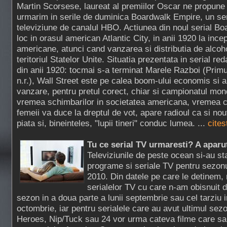
Martin Scorsese, laureat al premiilor Oscar ne propune
urmarim in serile de duminica Boardwalk Empire, un ser
televiziune de canalul HBO. Actiunea din noul serial B
loc in orasul american Atlantic City, in anii 1920 la incep
americane, atunci cand vanzarea si distributia de alcoho
teritoriul Statelor Unite. Situatia prezentata in serial r
din anii 1920: tocmai s-a terminat Marele Razboi (Prim
n.r.), Wall Street este pe calea boom-ului economis si a
vanzare, pentru pretul corect, chiar si campionatul mond
vremea schimbarilor in societatea americana, vremea
femeii va duce la dreptul de vot, apare radioul ca si n
piata si, bineinteles, "lupii tineri" conduc lumea. ...
cites
Tu ce serial TV urmaresti? A aparu
Televiziunile de peste ocean si-au stab
programe si seriale TV pentru sezon
2010. Din datele pe care le detinem,
serialelor TV cu care n-am obisnuit d
sezon in a doua parte a lunii septembrie sau cel tarziu i
octombrie, iar pentru serialele care au avut ultimul sez
Heroes, Nip/Tuck sau 24 vor urma cateva filme care sa