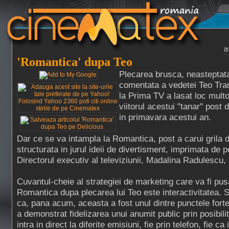
I
'Romantica' dupa Teo
Plecarea brusca, neasteptata
comentata a vedetei Teo Tra
la Prima TV a lasat loc multo
viitorul acestui "tanar" post 
in primavara acestui an.
Dar ce se va intampla la Romantica, post a carui grila 
structurata in jurul ideii de divertisment, imprimata de p
Directorul executiv al televiziunii, Madalina Radulescu, 
Cuvantul-cheie al strategiei de marketing care va fi pusa
Romantica dupa plecarea lui Teo este interactivitatea. Se
ca, pana acum, aceasta a fost unul dintre punctele forte a
a demonstrat fidelizarea unui anumit public prin posibili
intra in direct la diferite emisiuni, fie prin telefon, fie ca 