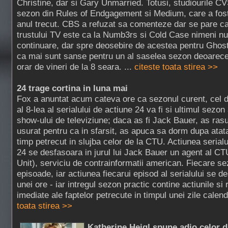
Christine, dar si Gary Unmarried. Totusi, studiourile 
sezon din Rules of Endgagement si Medium, care a fost
anul trecut. CBS a refuzat sa comenteze dar se pare ca
trustului TV este ca la Numb3rs si Cold Case nimeni nu
continuare, dar spre deosebire de acestea pentru Ghos
ca mai sunt sanse pentru un al saselea sezon deoarece 
orar de vineri de la 8 seara. ...
citeste toata stirea >>
24 trage cortina in luna mai
Fox a anuntat acum cateva ore ca sezonul curent, cel 
al 8-lea al serialului de actiune 24 va fi si ultimul sezon 
show-ului de televiziune; daca as fi Jack Bauer, as rasu
usurat pentru ca in sfarsit, as apuca sa dorm dupa atat
timp petrecut in slujba celor de la CTU. Actiunea serialu
24 se desfasoara in jurul lui Jack Bauer un agent al CT
Unit), serviciu de contrainformatii american. Fiecare s
episoade, iar actiunea fiecarui episod al serialului se d
unei ore - iar intregul sezon practic contine actiunile si
imediate ale faptelor petrecute in timpul unei zile calend
toata stirea >>
Katherine Heigl spune adio celor 