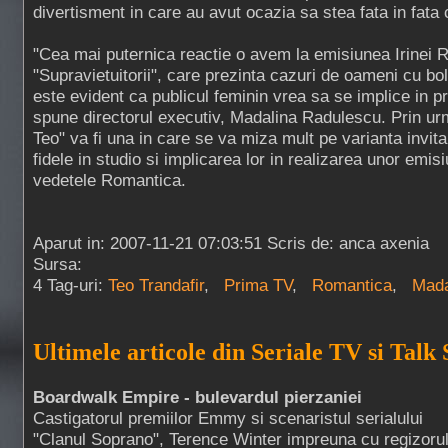
divertisment in care au avut ocazia sa stea fata in fata 
"Cea mai puternica reactie o avem la emisiunea Irinei R
"Supravietuitorii", care prezinta cazuri de oameni cu bol
este evident ca publicul feminin vrea sa se implice in pr
spune directorul executiv, Madalina Radulescu. Prin ur
Teo" va fi una in care se va miza mult pe varianta invita
fidele in studio si implicarea lor in realizarea unor emisi
vedetele Romantica.
Aparut in: 2007-11-21 07:03:51 Scris de: anca axenia
Sursa:
4 Tag-uri:
Teo Trandafir
,
Prima TV
,
Romantica
,
Mada
Ultimele articole din Seriale TV si Talk
Boardwalk Empire - bulevardul pierzaniei
Castigatorul premiilor Emmy si scenaristul serialului
"Clanul Soprano", Terence Winter impreuna cu regizoru