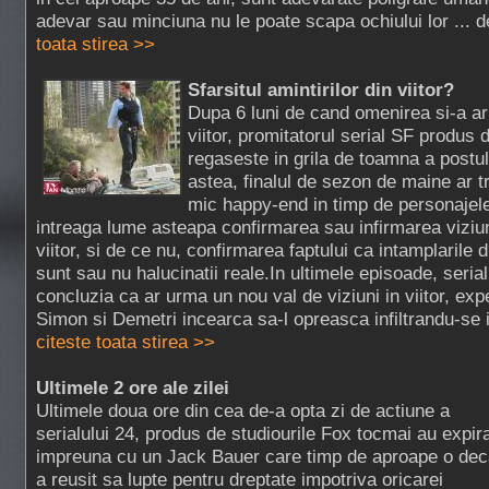
adevar sau minciuna nu le poate scapa ochiului lor ... de
toata stirea >>
Sfarsitul amintirilor din viitor?
Dupa 6 luni de cand omenirea si-a aru
viitor, promitatorul serial SF produs
regaseste in grila de toamna a postu
astea, finalul de sezon de maine ar t
mic happy-end in timp de personajele 
intreaga lume asteapa confirmarea sau infirmarea viziun
viitor, si de ce nu, confirmarea faptului ca intamplarile
sunt sau nu halucinatii reale.In ultimele episoade, serial
concluzia ca ar urma un nou val de viziuni in viitor, ex
Simon si Demetri incearca sa-l opreasca infiltrandu-se 
citeste toata stirea >>
Ultimele 2 ore ale zilei
Ultimele doua ore din cea de-a opta zi de actiune a
serialului 24, produs de studiourile Fox tocmai au expira
impreuna cu un Jack Bauer care timp de aproape o de
a reusit sa lupte pentru dreptate impotriva oricarei