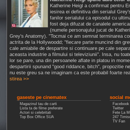
Katherine Heigl a confirmat pentru 
iesirea ei definitiva din serialul Gr
fanilor serialului ca episodul cu ultima
fost deja difuzat de canalele america
(numele personajului jucat de Katheri
Grey's Anatomy). "Tocmai ce am semnat terminarea con
actrita de la Hollywoodd; "fiecare parte muncind din gre
cale amiabile de despartire si continuare pe cale separata
aceasta industrie a filmului si televiziunii". Insa, nu toat
lor se pare, una din persoanele aflate in platou in mome
despartirii spunand "good riddance, bitch", propozitie n
nu este greu sa ne imaginam ca este probabil foarte rea
stirea >>
gaseste pe cinematex
social m
Magazinul tau de carti
Facebook
Lista ta de filme preferate
Twitter
Actori si celebritati
Fete La M
Top Box Office SUA
247 Timis
TV Fan